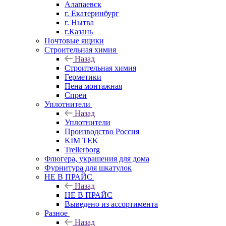
Алапаевск
г. Екатеринбург
г. Нытва
г.Казань
Почтовые ящики
Строительная химия
Назад
Строительная химия
Герметики
Пена монтажная
Спреи
Уплотнители
Назад
Уплотнители
Производство Россия
KIM TEK
Trellerborg
Флюгера, украшения для дома
Фурнитура для шкатулок
НЕ В ПРАЙС
Назад
НЕ В ПРАЙС
Выведено из ассортимента
Разное
Назад