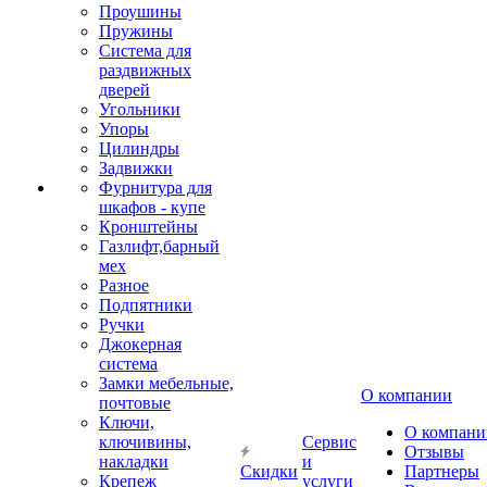
Проушины
Пружины
Система для
раздвижных
дверей
Угольники
Упоры
Цилиндры
Задвижки
Фурнитура для
шкафов - купе
Кронштейны
Газлифт,барный
мех
Разное
Подпятники
Ручки
Джокерная
система
Замки мебельные,
О компании
почтовые
Ключи,
О компани
ключивины,
Сервис
Отзывы
накладки
и
Скидки
Партнеры
Крепеж
услуги