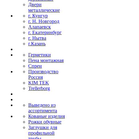
Двери
металлические
г. Кунгур
г. Н. Новгород
Алапаевск
г. Екатеринбург
г. Нытва
г.Казань
Герметики
Пена монтажная
Спреи
Производство
Россия
KIM TEK
Trellerborg
Выведено из
ассортимента
Кованые изделия
Рожки обувные
Заглушки для
профильной
трубы