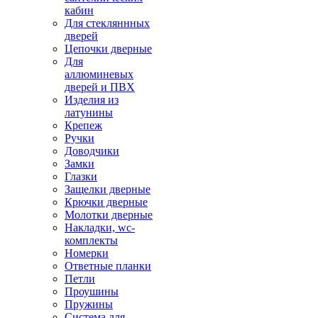
кабин
Для стекляннных
дверей
Цепочки дверные
Для
аллюминевых
дверей и ПВХ
Изделия из
латунины
Крепеж
Ручки
Доводчики
Замки
Глазки
Защелки дверные
Крючки дверные
Молотки дверные
Накладки, wc-
комплекты
Номерки
Ответные планки
Петли
Проушины
Пружины
Система для