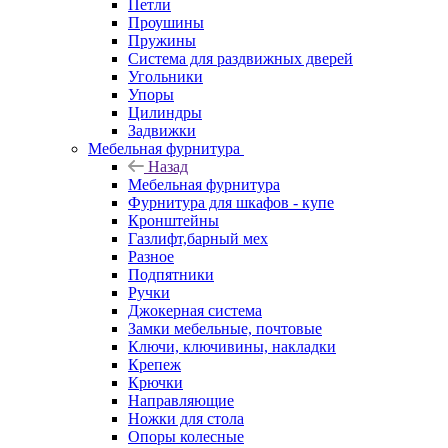
Петли
Проушины
Пружины
Система для раздвижных дверей
Угольники
Упоры
Цилиндры
Задвижки
Мебельная фурнитура
Назад
Мебельная фурнитура
Фурнитура для шкафов - купе
Кронштейны
Газлифт,барный мех
Разное
Подпятники
Ручки
Джокерная система
Замки мебельные, почтовые
Ключи, ключивины, накладки
Крепеж
Крючки
Направляющие
Ножки для стола
Опоры колесные