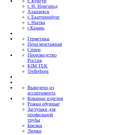
г. Кунгур
г. Н. Новгород
Алапаевск
г. Екатеринбург
г. Нытва
г.Казань
Герметики
Пена монтажная
Спреи
Производство
Россия
KIM TEK
Trellerborg
Выведено из
ассортимента
Кованые изделия
Рожки обувные
Заглушки для
профильной
трубы
Брелки
Лючки