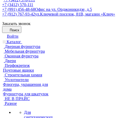
+7 (3412) 570-111
+7 (991) 456-48-68
Офис на ул. Орджоникидзе, д.5
+7 (912) 767-93-42
ул.Ключевой поселок, 81В, магазин «Ключ»
Заказать звонок
Поиск
Войти
Каталог
Дверная фурнитура
Мебельная фурнитура
Оконная фурнтура
Двери
Перфокрепеж
Почтовые ящики
Строительная химия
Уплотнители
Флюгера, украшения для
дома
Фурнитура для шкатулок
НЕ В ПРАЙС
Разное
Для
сантехнических