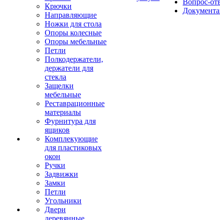
Вопрос-от
Крючки
Документа
Направляющие
Ножки для стола
Опоры колесные
Опоры мебельные
Петли
Полкодержатели,
держатели для
стекла
Защелки
мебельные
Реставрационные
материалы
Фурнитура для
ящиков
Комплекующие
для пластиковых
окон
Ручки
Задвижки
Замки
Петли
Угольники
Двери
деревянные