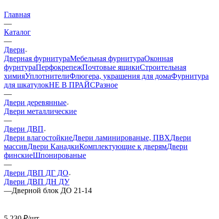
Главная
—
Каталог
—
Двери
Дверная фурнитура
Мебельная фурнитура
Оконная
фурнтура
Перфокрепеж
Почтовые ящики
Строительная
химия
Уплотнители
Флюгера, украшения для дома
Фурнитура
для шкатулок
НЕ В ПРАЙС
Разное
—
Двери деревянные
Двери металлические
—
Двери ДВП
Двери влагостойкие
Двери ламинированые, ПВХ
Двери
массив
Двери Канадки
Комплектующие к дверям
Двери
финские
Шпонированые
—
Двери ДВП ДГ ДО
Двери ДВП ДН ДУ
—
Дверной блок ДО 21-14
5 230
₽
/шт