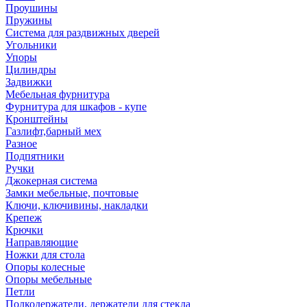
Проушины
Пружины
Система для раздвижных дверей
Угольники
Упоры
Цилиндры
Задвижки
Мебельная фурнитура
Фурнитура для шкафов - купе
Кронштейны
Газлифт,барный мех
Разное
Подпятники
Ручки
Джокерная система
Замки мебельные, почтовые
Ключи, ключивины, накладки
Крепеж
Крючки
Направляющие
Ножки для стола
Опоры колесные
Опоры мебельные
Петли
Полкодержатели, держатели для стекла