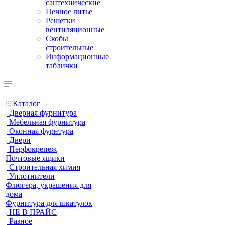
сантехнические
Печное литье
Решетки
вентиляционные
Скобы
строительные
Информационные
таблички
Каталог
Дверная фурнитура
Мебельная фурнитура
Оконная фурнтура
Двери
Перфокрепеж
Почтовые ящики
Строительная химия
Уплотнители
Флюгера, украшения для
дома
Фурнитура для шкатулок
НЕ В ПРАЙС
Разное