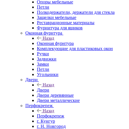
Опоры мебельные
Петли
Полкодержатели, держатели для стекла
Защелки мебельные
Реставрационные материалы
Фурнитура для ящиков
Оконная фурнтура
Назад
Оконная фурнтура
Комплекующие для пластиковых окон
Ручки
Задвижки
Замки
Петли
Угольники
Двери
Назад
Двери
Двери деревянные
Двери металлические
Перфокрепеж
Назад
Перфокрепеж
г. Кунгур
г. Н. Новгород