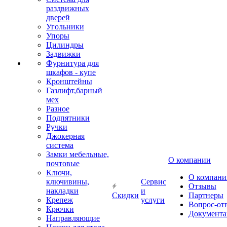
раздвижных
дверей
Угольники
Упоры
Цилиндры
Задвижки
Фурнитура для
шкафов - купе
Кронштейны
Газлифт,барный
мех
Разное
Подпятники
Ручки
Джокерная
система
Замки мебельные,
О компании
почтовые
Ключи,
О компани
ключивины,
Сервис
Отзывы
накладки
и
Скидки
Партнеры
Крепеж
услуги
Вопрос-от
Крючки
Документа
Направляющие