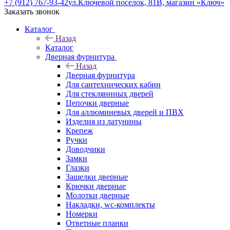
+7 (912) 767-93-42
ул.Ключевой поселок, 81В, магазин «Ключ»
Заказать звонок
Каталог
Назад
Каталог
Дверная фурнитура
Назад
Дверная фурнитура
Для сантехнических кабин
Для стекляннных дверей
Цепочки дверные
Для аллюминевых дверей и ПВХ
Изделия из латунины
Крепеж
Ручки
Доводчики
Замки
Глазки
Защелки дверные
Крючки дверные
Молотки дверные
Накладки, wc-комплекты
Номерки
Ответные планки