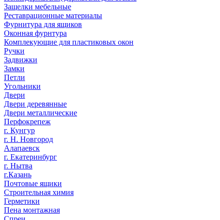
Защелки мебельные
Реставрационные материалы
Фурнитура для ящиков
Оконная фурнтура
Комплекующие для пластиковых окон
Ручки
Задвижки
Замки
Петли
Угольники
Двери
Двери деревянные
Двери металлические
Перфокрепеж
г. Кунгур
г. Н. Новгород
Алапаевск
г. Екатеринбург
г. Нытва
г.Казань
Почтовые ящики
Строительная химия
Герметики
Пена монтажная
Спреи