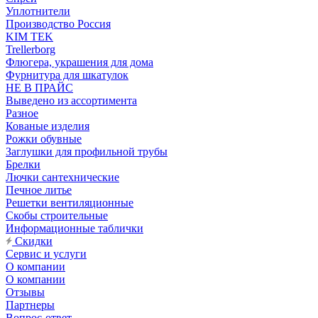
Уплотнители
Производство Россия
KIM TEK
Trellerborg
Флюгера, украшения для дома
Фурнитура для шкатулок
НЕ В ПРАЙС
Выведено из ассортимента
Разное
Кованые изделия
Рожки обувные
Заглушки для профильной трубы
Брелки
Лючки сантехнические
Печное литье
Решетки вентиляционные
Скобы строительные
Информационные таблички
Скидки
Сервис и услуги
О компании
О компании
Отзывы
Партнеры
Вопрос-ответ