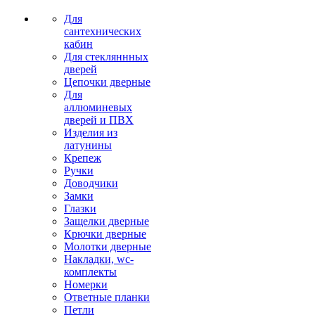
Для
сантехнических
кабин
Для стекляннных
дверей
Цепочки дверные
Для
аллюминевых
дверей и ПВХ
Изделия из
латунины
Крепеж
Ручки
Доводчики
Замки
Глазки
Защелки дверные
Крючки дверные
Молотки дверные
Накладки, wc-
комплекты
Номерки
Ответные планки
Петли