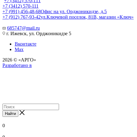
+7 (3412) 570-111
+7 (3412) 570-111
+7 (991) 456-48-68
Офис на ул. Орджоникидзе, д.5
+7 (912) 767-93-42
ул.Ключевой поселок, 81В, магазин «Ключ»
685747@mail.ru
г. Ижевск, ул. Орджоникидзе 5
Вконтакте
Max
2026 © «АРГО»
Разработано в
Найти
0