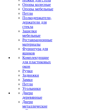
Ножки для стола
Опоры колесные
Опоры мебельные
Петли
Полкодержатели,
держатели для
стекла
Защелки
мебельные
Реставрационные
материалы
Фурнитура для
ящиков
Комплекующие
для пластиковых
окон
Ручки
Задвижки
Замки
Петли
Угольники
Двери
деревянные
Двери
металлические