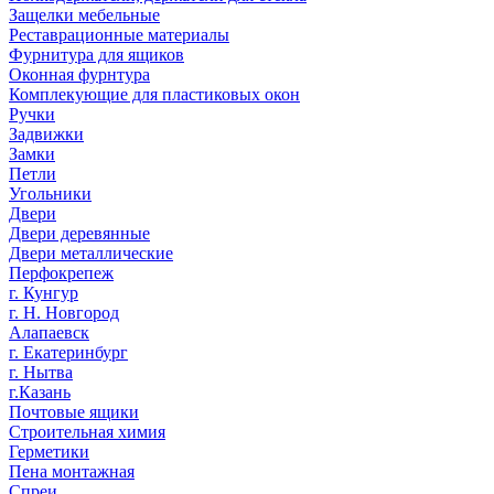
Защелки мебельные
Реставрационные материалы
Фурнитура для ящиков
Оконная фурнтура
Комплекующие для пластиковых окон
Ручки
Задвижки
Замки
Петли
Угольники
Двери
Двери деревянные
Двери металлические
Перфокрепеж
г. Кунгур
г. Н. Новгород
Алапаевск
г. Екатеринбург
г. Нытва
г.Казань
Почтовые ящики
Строительная химия
Герметики
Пена монтажная
Спреи