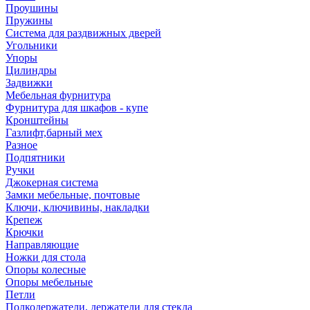
Проушины
Пружины
Система для раздвижных дверей
Угольники
Упоры
Цилиндры
Задвижки
Мебельная фурнитура
Фурнитура для шкафов - купе
Кронштейны
Газлифт,барный мех
Разное
Подпятники
Ручки
Джокерная система
Замки мебельные, почтовые
Ключи, ключивины, накладки
Крепеж
Крючки
Направляющие
Ножки для стола
Опоры колесные
Опоры мебельные
Петли
Полкодержатели, держатели для стекла