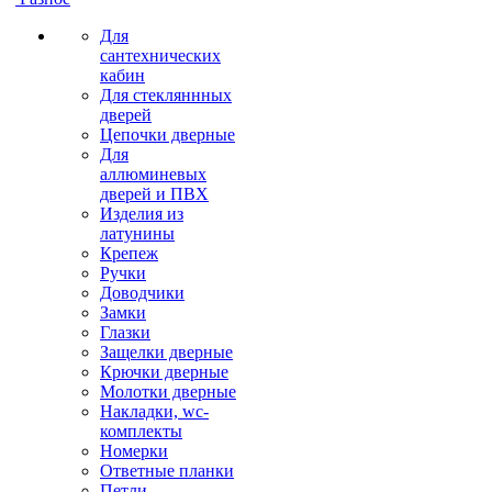
Для
сантехнических
кабин
Для стекляннных
дверей
Цепочки дверные
Для
аллюминевых
дверей и ПВХ
Изделия из
латунины
Крепеж
Ручки
Доводчики
Замки
Глазки
Защелки дверные
Крючки дверные
Молотки дверные
Накладки, wc-
комплекты
Номерки
Ответные планки
Петли