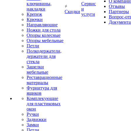
О компани
ключивины,
Сервис
Отзывы
накладки
и
Скидки
Партнеры
Крепеж
услуги
Вопрос-от
Крючки
Документа
Направляющие
Ножки для стола
Опоры колесные
Опоры мебельные
Петли
Полкодержатели,
держатели для
стекла
Защелки
мебельные
Реставрационные
материалы
Фурнитура для
ящиков
Комплекующие
для пластиковых
окон
Ручки
Задвижки
Замки
Петли