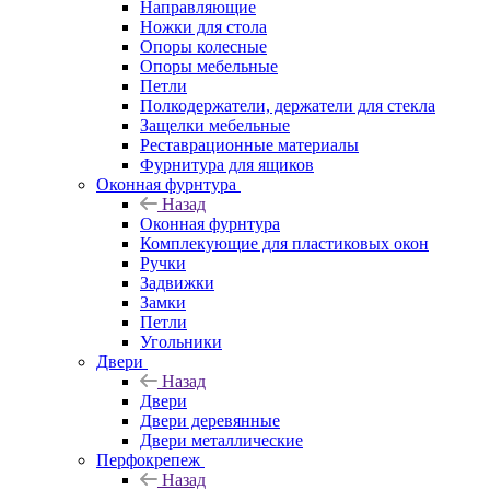
Направляющие
Ножки для стола
Опоры колесные
Опоры мебельные
Петли
Полкодержатели, держатели для стекла
Защелки мебельные
Реставрационные материалы
Фурнитура для ящиков
Оконная фурнтура
Назад
Оконная фурнтура
Комплекующие для пластиковых окон
Ручки
Задвижки
Замки
Петли
Угольники
Двери
Назад
Двери
Двери деревянные
Двери металлические
Перфокрепеж
Назад