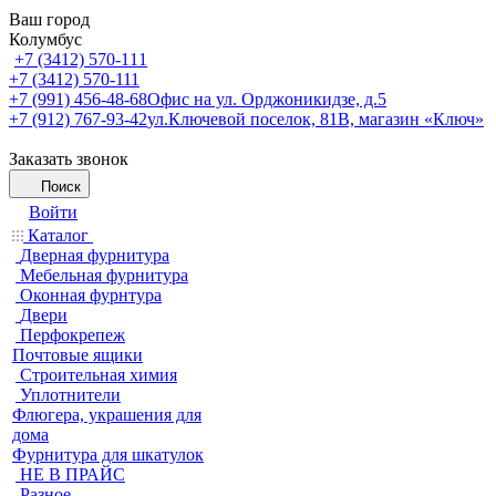
Ваш город
Колумбус
+7 (3412) 570-111
+7 (3412) 570-111
+7 (991) 456-48-68
Офис на ул. Орджоникидзе, д.5
+7 (912) 767-93-42
ул.Ключевой поселок, 81В, магазин «Ключ»
Заказать звонок
Поиск
Войти
Каталог
Дверная фурнитура
Мебельная фурнитура
Оконная фурнтура
Двери
Перфокрепеж
Почтовые ящики
Строительная химия
Уплотнители
Флюгера, украшения для
дома
Фурнитура для шкатулок
НЕ В ПРАЙС
Разное