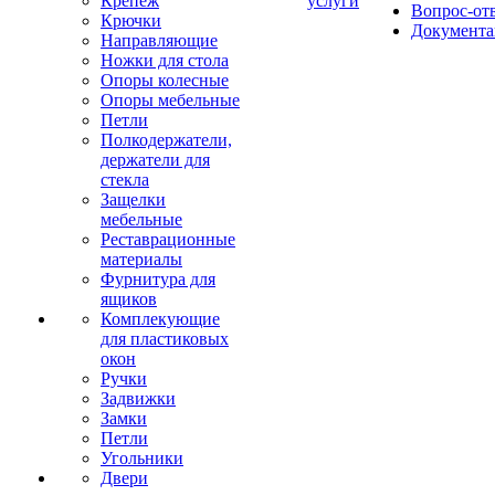
Крепеж
услуги
Вопрос-от
Крючки
Документа
Направляющие
Ножки для стола
Опоры колесные
Опоры мебельные
Петли
Полкодержатели,
держатели для
стекла
Защелки
мебельные
Реставрационные
материалы
Фурнитура для
ящиков
Комплекующие
для пластиковых
окон
Ручки
Задвижки
Замки
Петли
Угольники
Двери