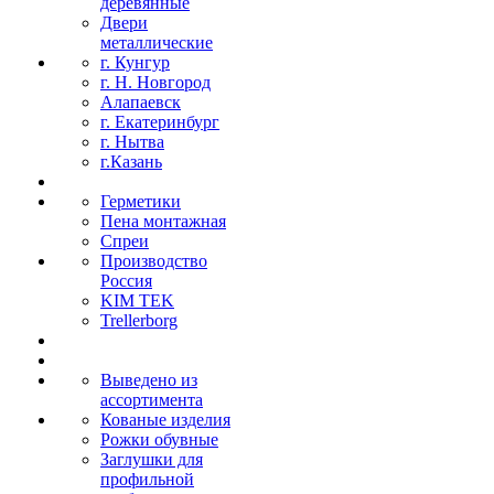
деревянные
Двери
металлические
г. Кунгур
г. Н. Новгород
Алапаевск
г. Екатеринбург
г. Нытва
г.Казань
Герметики
Пена монтажная
Спреи
Производство
Россия
KIM TEK
Trellerborg
Выведено из
ассортимента
Кованые изделия
Рожки обувные
Заглушки для
профильной