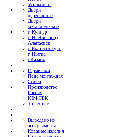
Угольники
Двери
деревянные
Двери
металлические
г. Кунгур
г. Н. Новгород
Алапаевск
г. Екатеринбург
г. Нытва
г.Казань
Герметики
Пена монтажная
Спреи
Производство
Россия
KIM TEK
Trellerborg
Выведено из
ассортимента
Кованые изделия
Рожки обувные