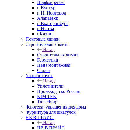
Перфокрепеж
г. Кунгур
г. Н. Новгород
Алапаевск
г. Екатеринбург
г. Нытва
г.Казань
Почтовые ящики
Строительная химия
Назад
Строительная химия
Герметики
Пена монтажная
Спреи
Уплотнители
Назад
Уплотнители
Производство Россия
KIM TEK
Trellerborg
Флюгера, украшения для дома
Фурнитура для шкатулок
НЕ В ПРАЙС
Назад
НЕ В ПРАЙС