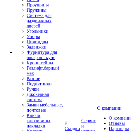
Проушины
Пружины
Система для
раздвижных
дверей
Угольники
Упоры
Цилиндры
Задвижки
Фурнитура для
шкафов - купе
Кронштейны
Газлифт,барный
мех
Разное
Подпятники
Ручки
Джокерная
система
Замки мебельные,
О компании
почтовые
Ключи,
О компани
ключивины,
Сервис
Отзывы
накладки
и
Скидки
Партнеры