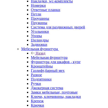
Накладки, wc-комплекты
Номерки
Ответные планки
Петли
Проушины
Пружины
Система для раздвижных дверей
Угольники
Упоры
Цилиндры
Задвижки
Мебельная фурнитура
Назад
Мебельная фурнитура
Фурнитура для шкафов - купе
Кронштейны
Газлифт,барный мех
Разное
Подпятники
Ручки
Джокерная система
Замки мебельные, почтовые
Ключи, ключивины, накладки
Крепеж
Крючки