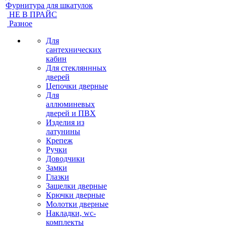
Фурнитура для шкатулок
НЕ В ПРАЙС
Разное
Для
сантехнических
кабин
Для стекляннных
дверей
Цепочки дверные
Для
аллюминевых
дверей и ПВХ
Изделия из
латунины
Крепеж
Ручки
Доводчики
Замки
Глазки
Защелки дверные
Крючки дверные
Молотки дверные
Накладки, wc-
комплекты