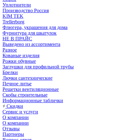
Уплотнители
Производство Россия
KIM TEK
Trellerborg
Флюгера, украшения для дома
Фурнитура для шкатулок
НЕ В ПРАЙС
Выведено из ассортимента
Разное
Кованые изделия
Рожки обувные
Заглушки для профильной трубы
Брелки
Лючки сантехнические
Печное литье
Решетки вентиляционные
Скобы строительные
Информационные таблички
Скидки
Сервис и услуги
О компании
О компании
Отзывы
Партнеры
Вопрос-ответ