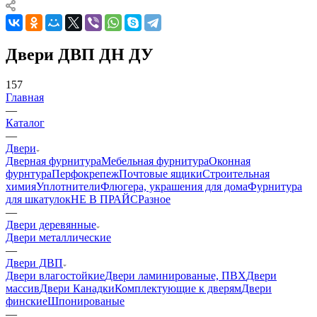
Двери ДВП ДН ДУ
157
Главная
—
Каталог
—
Двери
Дверная фурнитура
Мебельная фурнитура
Оконная
фурнтура
Перфокрепеж
Почтовые ящики
Строительная
химия
Уплотнители
Флюгера, украшения для дома
Фурнитура
для шкатулок
НЕ В ПРАЙС
Разное
—
Двери деревянные
Двери металлические
—
Двери ДВП
Двери влагостойкие
Двери ламинированые, ПВХ
Двери
массив
Двери Канадки
Комплектующие к дверям
Двери
финские
Шпонированые
—