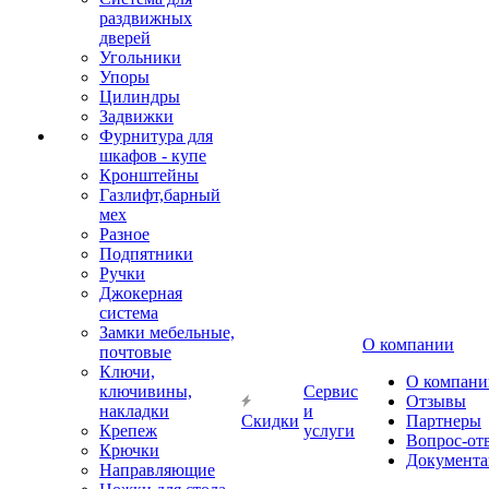
раздвижных
дверей
Угольники
Упоры
Цилиндры
Задвижки
Фурнитура для
шкафов - купе
Кронштейны
Газлифт,барный
мех
Разное
Подпятники
Ручки
Джокерная
система
Замки мебельные,
О компании
почтовые
Ключи,
О компани
ключивины,
Сервис
Отзывы
накладки
и
Скидки
Партнеры
Крепеж
услуги
Вопрос-от
Крючки
Документа
Направляющие