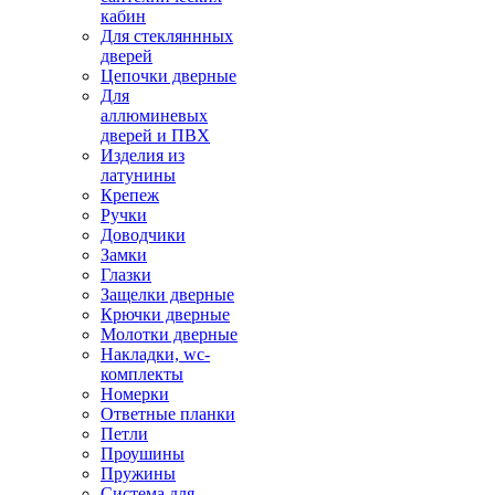
кабин
Для стекляннных
дверей
Цепочки дверные
Для
аллюминевых
дверей и ПВХ
Изделия из
латунины
Крепеж
Ручки
Доводчики
Замки
Глазки
Защелки дверные
Крючки дверные
Молотки дверные
Накладки, wc-
комплекты
Номерки
Ответные планки
Петли
Проушины
Пружины
Система для