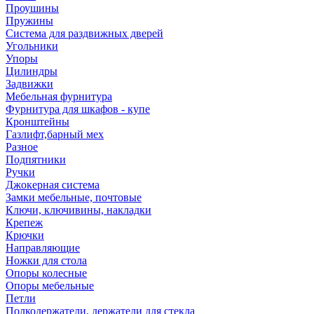
Проушины
Пружины
Система для раздвижных дверей
Угольники
Упоры
Цилиндры
Задвижки
Мебельная фурнитура
Фурнитура для шкафов - купе
Кронштейны
Газлифт,барный мех
Разное
Подпятники
Ручки
Джокерная система
Замки мебельные, почтовые
Ключи, ключивины, накладки
Крепеж
Крючки
Направляющие
Ножки для стола
Опоры колесные
Опоры мебельные
Петли
Полкодержатели, держатели для стекла