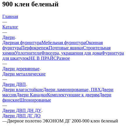
900 клен беленый
Главная
—
Каталог
—
Двери
Дверная фурнитура
Мебельная фурнитура
Оконная
фурнтура
Перфокрепеж
Почтовые ящики
Строительная
химия
Уплотнители
Флюгера, украшения для дома
Фурнитура
для шкатулок
НЕ В ПРАЙС
Разное
—
Двери деревянные
Двери металлические
—
Двери ДВП
Двери влагостойкие
Двери ламинированые, ПВХ
Двери
массив
Двери Канадки
Комплектующие к дверям
Двери
финские
Шпонированые
—
Двери ДВП ДН ДУ
Двери ДВП ДГ ДО
—
Дверное полотно ЭКОНОМ ДГ 2000-900 клен беленый