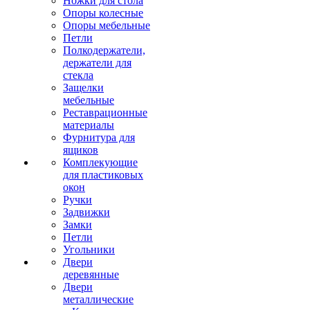
Ножки для стола
Опоры колесные
Опоры мебельные
Петли
Полкодержатели,
держатели для
стекла
Защелки
мебельные
Реставрационные
материалы
Фурнитура для
ящиков
Комплекующие
для пластиковых
окон
Ручки
Задвижки
Замки
Петли
Угольники
Двери
деревянные
Двери
металлические