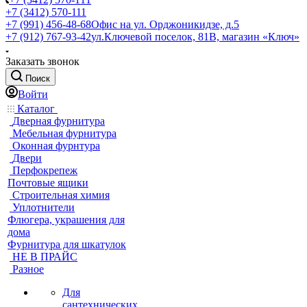
+7 (3412) 570-111
+7 (991) 456-48-68
Офис на ул. Орджоникидзе, д.5
+7 (912) 767-93-42
ул.Ключевой поселок, 81В, магазин «Ключ»
Заказать звонок
Поиск
Войти
Каталог
Дверная фурнитура
Мебельная фурнитура
Оконная фурнтура
Двери
Перфокрепеж
Почтовые ящики
Строительная химия
Уплотнители
Флюгера, украшения для
дома
Фурнитура для шкатулок
НЕ В ПРАЙС
Разное
Для
сантехнических