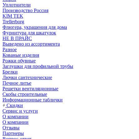
Уплотнители
Производство Россия
KIM TEK
Trellerborg
Флюгера, украшения для дома
Фурнитура для шкатулок
НЕ В ПРАЙС
Выведено из ассортимента
Разное
Кованые изделия
Рожки обувные
Заглушки для профильной трубы
Брелки
Лючки сантехнические
Печное литье
Решетки вентиляционные
Скобы строительные
Информационные таблички
Скидки
Сервис и услуги
О компании
О компании
Отзывы
Партнеры
Вопрос-ответ