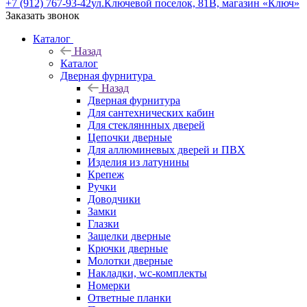
+7 (912) 767-93-42
ул.Ключевой поселок, 81В, магазин «Ключ»
Заказать звонок
Каталог
Назад
Каталог
Дверная фурнитура
Назад
Дверная фурнитура
Для сантехнических кабин
Для стекляннных дверей
Цепочки дверные
Для аллюминевых дверей и ПВХ
Изделия из латунины
Крепеж
Ручки
Доводчики
Замки
Глазки
Защелки дверные
Крючки дверные
Молотки дверные
Накладки, wc-комплекты
Номерки
Ответные планки