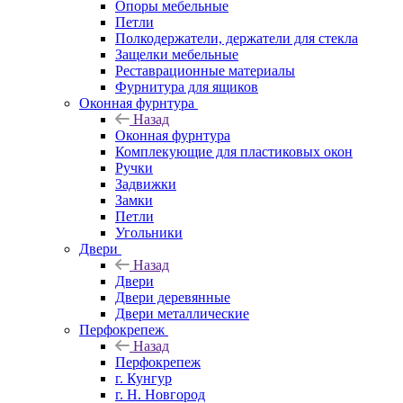
Опоры мебельные
Петли
Полкодержатели, держатели для стекла
Защелки мебельные
Реставрационные материалы
Фурнитура для ящиков
Оконная фурнтура
Назад
Оконная фурнтура
Комплекующие для пластиковых окон
Ручки
Задвижки
Замки
Петли
Угольники
Двери
Назад
Двери
Двери деревянные
Двери металлические
Перфокрепеж
Назад
Перфокрепеж
г. Кунгур
г. Н. Новгород