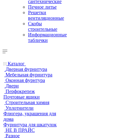
сантехнические
Печное литье
Решетки
вентиляционные
Скобы
строительные
Информационные
таблички
Каталог
Дверная фурнитура
Мебельная фурнитура
Оконная фурнтура
Двери
Перфокрепеж
Почтовые ящики
Строительная химия
Уплотнители
Флюгера, украшения для
дома
Фурнитура для шкатулок
НЕ В ПРАЙС
Разное