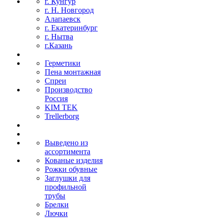
г. Кунгур
г. Н. Новгород
Алапаевск
г. Екатеринбург
г. Нытва
г.Казань
Герметики
Пена монтажная
Спреи
Производство
Россия
KIM TEK
Trellerborg
Выведено из
ассортимента
Кованые изделия
Рожки обувные
Заглушки для
профильной
трубы
Брелки
Лючки