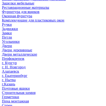
Защелки мебельные
Реставрационные материалы
Фурнитура для ящиков
Оконная фурнтура
Комплекующие для пластиковых окон
Ручки
Задвижки
Замки
Петли
Угольники
Двери
Двери деревянные
Двери металлические
Перфокрепеж
г. Кунгур
г. Н. Новгород
Алапаевск
г. Екатеринбург
г. Нытва
г.Казань
Почтовые ящики
Строительная химия
Герметики
Пена монтажная
Спреи