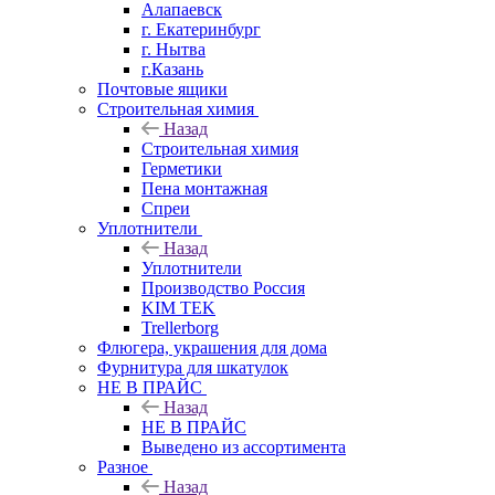
Алапаевск
г. Екатеринбург
г. Нытва
г.Казань
Почтовые ящики
Строительная химия
Назад
Строительная химия
Герметики
Пена монтажная
Спреи
Уплотнители
Назад
Уплотнители
Производство Россия
KIM TEK
Trellerborg
Флюгера, украшения для дома
Фурнитура для шкатулок
НЕ В ПРАЙС
Назад
НЕ В ПРАЙС
Выведено из ассортимента
Разное
Назад