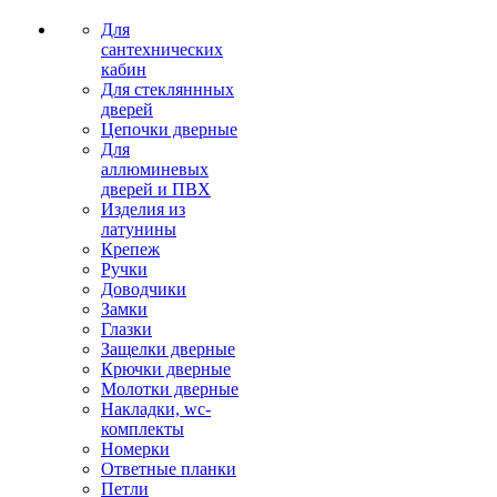
Для
сантехнических
кабин
Для стекляннных
дверей
Цепочки дверные
Для
аллюминевых
дверей и ПВХ
Изделия из
латунины
Крепеж
Ручки
Доводчики
Замки
Глазки
Защелки дверные
Крючки дверные
Молотки дверные
Накладки, wc-
комплекты
Номерки
Ответные планки
Петли