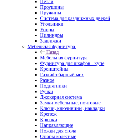
Петли
Проушины
Пружины
Система для раздвижных дверей
Угольники
Упоры
Цилиндры
Задвижки
Мебельная фурнитура
Назад
Мебельная фурнитура
Фурнитура для шкафов - купе
Кронштейны
Газлифт,барный мех
Разное
Подпятники
Ручки
Джокерная система
Замки мебельные, почтовые
Ключи, ключивины, накладки
Крепеж
Крючки
Направляющие
Ножки для стола
Опоры колесные