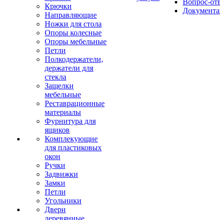
Вопрос-от
Крючки
Документа
Направляющие
Ножки для стола
Опоры колесные
Опоры мебельные
Петли
Полкодержатели,
держатели для
стекла
Защелки
мебельные
Реставрационные
материалы
Фурнитура для
ящиков
Комплекующие
для пластиковых
окон
Ручки
Задвижки
Замки
Петли
Угольники
Двери
деревянные