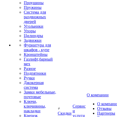
Проушины
Пружины
Система для
раздвижных
дверей
Угольники
Упоры
Цилиндры
Задвижки
Фурнитура для
шкафов - купе
Кронштейны
Газлифт,барный
мех
Разное
Подпятники
Ручки
Джокерная
система
Замки мебельные,
О компании
почтовые
Ключи,
О компани
ключивины,
Сервис
Отзывы
накладки
и
Скидки
Партнеры
Крепеж
услуги