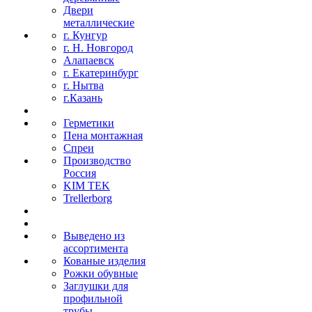
Двери
металлические
г. Кунгур
г. Н. Новгород
Алапаевск
г. Екатеринбург
г. Нытва
г.Казань
Герметики
Пена монтажная
Спреи
Производство
Россия
KIM TEK
Trellerborg
Выведено из
ассортимента
Кованые изделия
Рожки обувные
Заглушки для
профильной
трубы