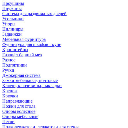
Проушины
Пружины
Система для раздвижных дверей
Угольники
Упоры
Цилиндры
Задвижки
Мебельная фурнитура
Фурнитура для шкафов - купе
Кронштейны
Газлифт,барный мех
Разное
Подпятники
Ручки
Джокерная система
Замки мебельные, почтовые
Ключи, ключивины, накладки
Крепеж
Крючки
Направляющие
Ножки для стола
Опоры колесные
Опоры мебельные
Петли
Полкодержатели, держатели для стекла