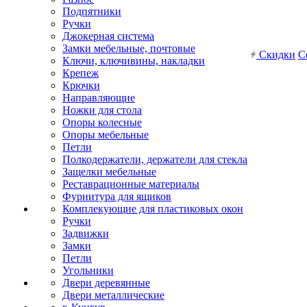
Подпятники
Ручки
Джокерная система
Замки мебельные, почтовые
Скидки
С
Ключи, ключивины, накладки
Крепеж
Крючки
Направляющие
Ножки для стола
Опоры колесные
Опоры мебельные
Петли
Полкодержатели, держатели для стекла
Защелки мебельные
Реставрационные материалы
Фурнитура для ящиков
Комплекующие для пластиковых окон
Ручки
Задвижки
Замки
Петли
Угольники
Двери деревянные
Двери металлические