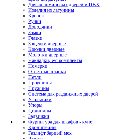
Для аллюминевых дверей и ПВХ
Изделия из латунины
Крепеж
Ручки
Доводчики
Замки
Глазки
Защелки дверные
Крючки дверные
Молотки дверные
Накладки, wc-комплекты
Номерки
Ответные планки
Петли
Проушины
Пружины
Система для раздвижных дверей
Угольники
Упоры
Цилиндры
Задвижки
Фурнитура для шкафов - купе
Кронштейны
Газлифт,барный мех
Разное