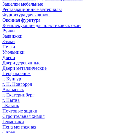
Защелки мебельные
Реставрационные материалы
Фурнитура для ящиков
Оконная фурнтура
Комплекующие для пластиковых окон
Ручки
Задвижки
Замки
Петли
Угольники
Двери
Двери деревянные
Двери металлические
Перфокрепеж
г. Кунгур
г. Н. Новгород
Алапаевск
г. Екатеринбург
г. Нытва
г.Казань
Почтовые ящики
Строительная химия
Герметики
Пена монтажная
Спреи