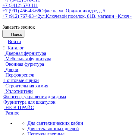
+7 (3412) 570-111
+7 (991) 456-48-68
Офис на ул. Орджоникидзе, д.5
+7 (912) 767-93-42
ул.Ключевой поселок, 81В, магазин «Ключ»
Заказать звонок
Поиск
Войти
Каталог
Дверная фурнитура
Мебельная фурнитура
Оконная фурнтура
Двери
Перфокрепеж
Почтовые ящики
Строительная химия
Уплотнители
Флюгера, украшения для дома
Фурнитура для шкатулок
НЕ В ПРАЙС
Разное
Для сантехнических кабин
Для стекляннных дверей
Цепочки дверные