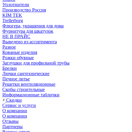
Уплотнители
Производство Россия
KIM TEK
Trellerborg
Флюгера, украшения для дома
Фурнитура для шкатулок
НЕ В ПРАЙС
Выведено из ассортимента
Разное
Кованые изделия
Рожки обувные
Заглушки для профильной трубы
Брелки
Лючки сантехнические
Печное литье
Решетки вентиляционные
Скобы строительные
Информационные таблички
Скидки
Сервис и услуги
О компании
О компании
Отзывы
Партнеры
Вопрос-ответ