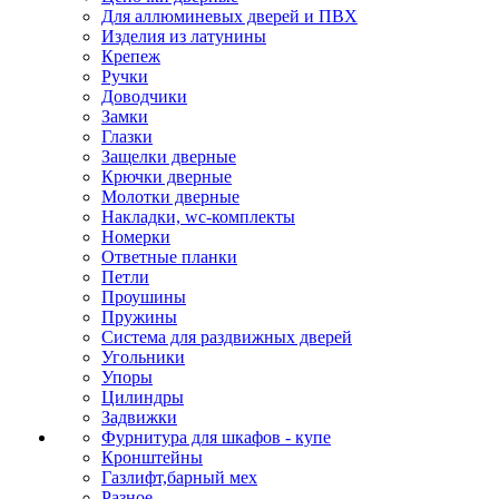
Для аллюминевых дверей и ПВХ
Изделия из латунины
Крепеж
Ручки
Доводчики
Замки
Глазки
Защелки дверные
Крючки дверные
Молотки дверные
Накладки, wc-комплекты
Номерки
Ответные планки
Петли
Проушины
Пружины
Система для раздвижных дверей
Угольники
Упоры
Цилиндры
Задвижки
Фурнитура для шкафов - купе
Кронштейны
Газлифт,барный мех
Разное