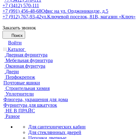
+7 (3412) 570-111
+7 (991) 456-48-68
Офис на ул. Орджоникидзе, д.5
+7 (912) 767-93-42
ул.Ключевой поселок, 81В, магазин «Ключ»
Заказать звонок
Поиск
Войти
Каталог
Дверная фурнитура
Мебельная фурнитура
Оконная фурнтура
Двери
Перфокрепеж
Почтовые ящики
Строительная химия
Уплотнители
Флюгера, украшения для дома
Фурнитура для шкатулок
НЕ В ПРАЙС
Разное
Для сантехнических кабин
Для стекляннных дверей
Цепочки дверные