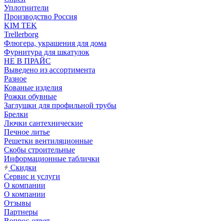
Уплотнители
Производство Россия
KIM TEK
Trellerborg
Флюгера, украшения для дома
Фурнитура для шкатулок
НЕ В ПРАЙС
Выведено из ассортимента
Разное
Кованые изделия
Рожки обувные
Заглушки для профильной трубы
Брелки
Лючки сантехнические
Печное литье
Решетки вентиляционные
Скобы строительные
Информационные таблички
Скидки
Сервис и услуги
О компании
О компании
Отзывы
Партнеры
Вопрос-ответ