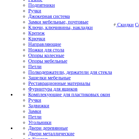
Подпятники
Ручки
Джокерная система
Замки мебельные, почтовые
Скидки
С
Ключи, ключивины, накладки
Крепеж
Крючки
Направляющие
Ножки для стола
Опоры колесные
Опоры мебельные
Петли
Полкодержатели, держатели для стекла
Защелки мебельные
Реставрационные материалы
Фурнитура для ящиков
Комплекующие для пластиковых окон
Ручки
Задвижки
Замки
Петли
Угольники
Двери деревянные
Двери металлические