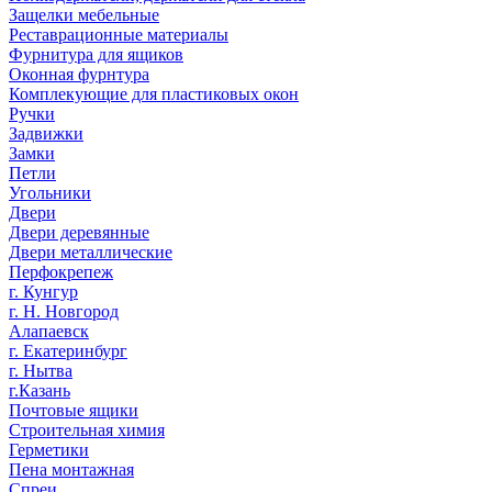
Защелки мебельные
Реставрационные материалы
Фурнитура для ящиков
Оконная фурнтура
Комплекующие для пластиковых окон
Ручки
Задвижки
Замки
Петли
Угольники
Двери
Двери деревянные
Двери металлические
Перфокрепеж
г. Кунгур
г. Н. Новгород
Алапаевск
г. Екатеринбург
г. Нытва
г.Казань
Почтовые ящики
Строительная химия
Герметики
Пена монтажная
Спреи