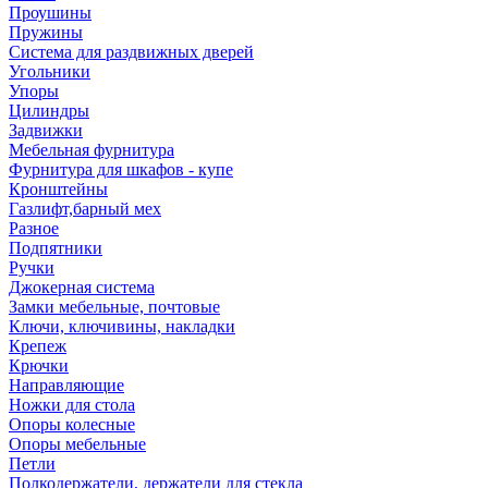
Проушины
Пружины
Система для раздвижных дверей
Угольники
Упоры
Цилиндры
Задвижки
Мебельная фурнитура
Фурнитура для шкафов - купе
Кронштейны
Газлифт,барный мех
Разное
Подпятники
Ручки
Джокерная система
Замки мебельные, почтовые
Ключи, ключивины, накладки
Крепеж
Крючки
Направляющие
Ножки для стола
Опоры колесные
Опоры мебельные
Петли
Полкодержатели, держатели для стекла