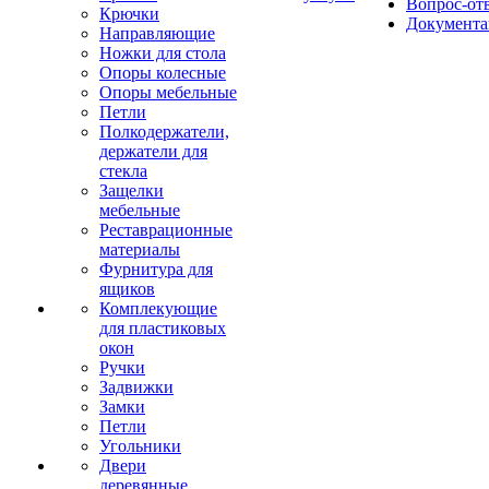
Вопрос-от
Крючки
Документа
Направляющие
Ножки для стола
Опоры колесные
Опоры мебельные
Петли
Полкодержатели,
держатели для
стекла
Защелки
мебельные
Реставрационные
материалы
Фурнитура для
ящиков
Комплекующие
для пластиковых
окон
Ручки
Задвижки
Замки
Петли
Угольники
Двери
деревянные