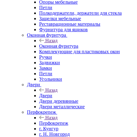
Опоры мебельные
Петли
Полкодержатели, держатели для стекла
Защелки мебельные
Реставрационные материалы
Фурнитура для ящиков
Оконная фурнтура
Назад
Оконная фурнтура
Комплекующие для пластиковых окон
Ручки
Задвижки
Замки
Петли
Угольники
Двери
Назад
Двери
Двери деревянные
Двери металлические
Перфокрепеж
Назад
Перфокрепеж
г. Кунгур
г. Н. Новгород