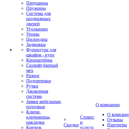
Проушины
Пружины
Система для
раздвижных
дверей
Угольники
Упоры
Цилиндры
Задвижки
Фурнитура для
шкафов - купе
Кронштейны
Газлифт,барный
мех
Разное
Подпятники
Ручки
Джокерная
система
Замки мебельные,
О компании
почтовые
Ключи,
О компани
ключивины,
Сервис
Отзывы
накладки
и
Скидки
Партнеры
Крепеж
услуги