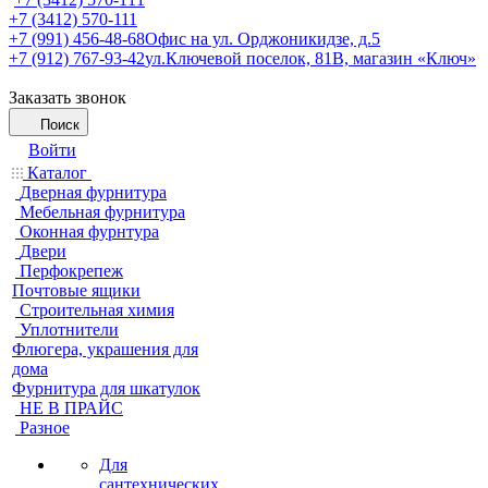
+7 (3412) 570-111
+7 (991) 456-48-68
Офис на ул. Орджоникидзе, д.5
+7 (912) 767-93-42
ул.Ключевой поселок, 81В, магазин «Ключ»
Заказать звонок
Поиск
Войти
Каталог
Дверная фурнитура
Мебельная фурнитура
Оконная фурнтура
Двери
Перфокрепеж
Почтовые ящики
Строительная химия
Уплотнители
Флюгера, украшения для
дома
Фурнитура для шкатулок
НЕ В ПРАЙС
Разное
Для
сантехнических