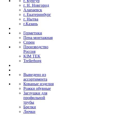
г. Кунгур
г. Н. Новгород
Алапаевск
г. Екатеринбург
г. Нытва
г.Казань
Герметики
Пена монтажная
Спреи
Производство
Россия
KIM TEK
Trellerborg
Выведено из
ассортимента
Кованые изделия
Рожки обувные
Заглушки для
профильной
трубы
Брелки
Лючки