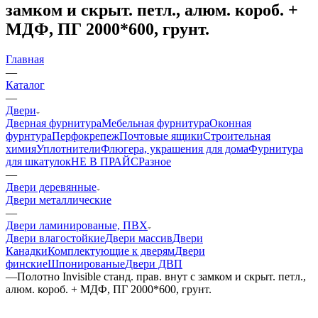
замком и скрыт. петл., алюм. короб. +
МДФ, ПГ 2000*600, грунт.
Главная
—
Каталог
—
Двери
Дверная фурнитура
Мебельная фурнитура
Оконная
фурнтура
Перфокрепеж
Почтовые ящики
Строительная
химия
Уплотнители
Флюгера, украшения для дома
Фурнитура
для шкатулок
НЕ В ПРАЙС
Разное
—
Двери деревянные
Двери металлические
—
Двери ламинированые, ПВХ
Двери влагостойкие
Двери массив
Двери
Канадки
Комплектующие к дверям
Двери
финские
Шпонированые
Двери ДВП
—
Полотно Invisible станд. прав. внут с замком и скрыт. петл.,
алюм. короб. + МДФ, ПГ 2000*600, грунт.