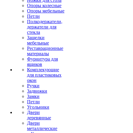
Ножки для стола
Опоры колесные
Опоры мебельные
Петли
Полкодержатели,
держатели для
стекла
Защелки
мебельные
Реставрационные
материалы
Фурнитура для
ящиков
Комплекующие
для пластиковых
окон
Ручки
Задвижки
Замки
Петли
Угольники
Двери
деревянные
Двери
металлические