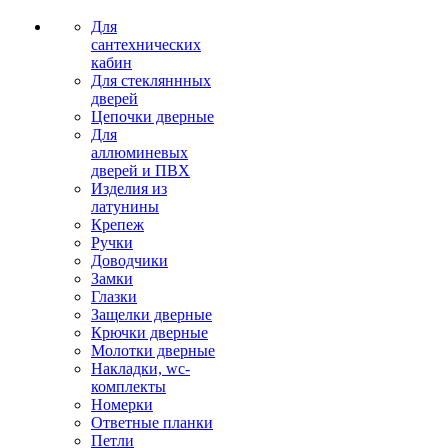
Для
сантехнических
кабин
Для стекляннных
дверей
Цепочки дверные
Для
аллюминевых
дверей и ПВХ
Изделия из
латунины
Крепеж
Ручки
Доводчики
Замки
Глазки
Защелки дверные
Крючки дверные
Молотки дверные
Накладки, wc-
комплекты
Номерки
Ответные планки
Петли