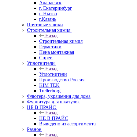
Алапаевск
г. Екатеринбург
г. Нытва
г.Казань
Почтовые ящики
Строительная химия
Назад
Строительная химия
Герметики
Пена монтажная
Спреи
Уплотнители
Назад
Уплотнители
Производство Россия
KIM TEK
Trellerborg
Флюгера, украшения для дома
Фурнитура для шкатулок
НЕ В ПРАЙС
Назад
НЕ В ПРАЙС
Выведено из ассортимента
Разное
Назад