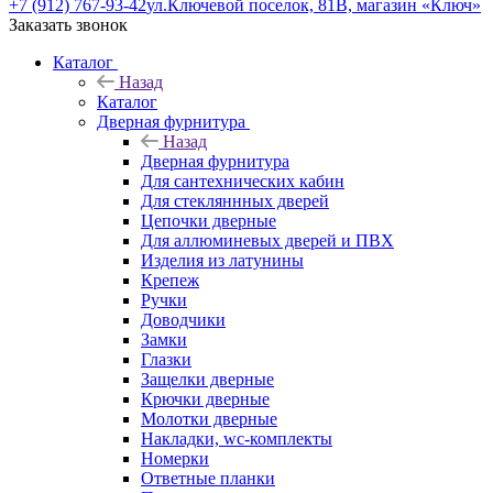
+7 (912) 767-93-42
ул.Ключевой поселок, 81В, магазин «Ключ»
Заказать звонок
Каталог
Назад
Каталог
Дверная фурнитура
Назад
Дверная фурнитура
Для сантехнических кабин
Для стекляннных дверей
Цепочки дверные
Для аллюминевых дверей и ПВХ
Изделия из латунины
Крепеж
Ручки
Доводчики
Замки
Глазки
Защелки дверные
Крючки дверные
Молотки дверные
Накладки, wc-комплекты
Номерки
Ответные планки