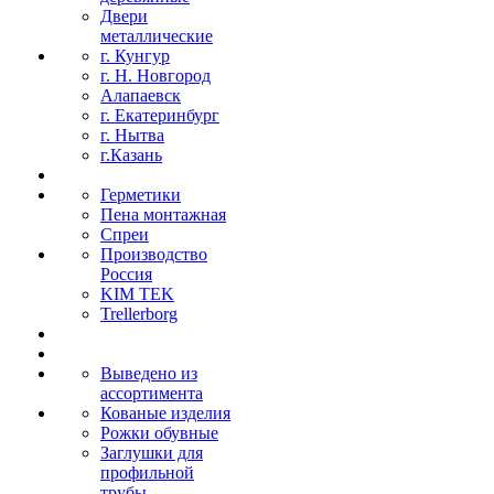
Двери
металлические
г. Кунгур
г. Н. Новгород
Алапаевск
г. Екатеринбург
г. Нытва
г.Казань
Герметики
Пена монтажная
Спреи
Производство
Россия
KIM TEK
Trellerborg
Выведено из
ассортимента
Кованые изделия
Рожки обувные
Заглушки для
профильной
трубы