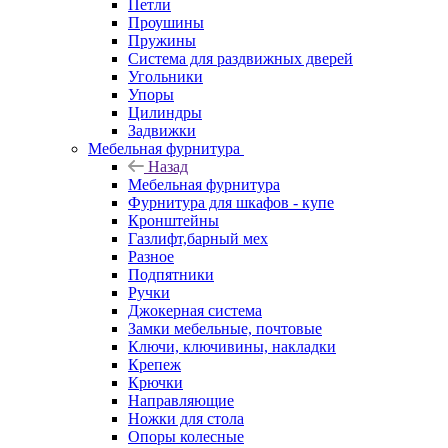
Петли
Проушины
Пружины
Система для раздвижных дверей
Угольники
Упоры
Цилиндры
Задвижки
Мебельная фурнитура
Назад
Мебельная фурнитура
Фурнитура для шкафов - купе
Кронштейны
Газлифт,барный мех
Разное
Подпятники
Ручки
Джокерная система
Замки мебельные, почтовые
Ключи, ключивины, накладки
Крепеж
Крючки
Направляющие
Ножки для стола
Опоры колесные