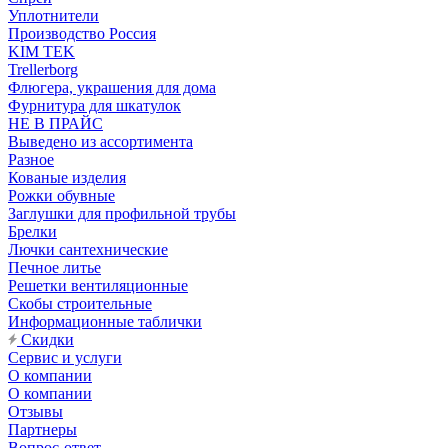
Уплотнители
Производство Россия
KIM TEK
Trellerborg
Флюгера, украшения для дома
Фурнитура для шкатулок
НЕ В ПРАЙС
Выведено из ассортимента
Разное
Кованые изделия
Рожки обувные
Заглушки для профильной трубы
Брелки
Лючки сантехнические
Печное литье
Решетки вентиляционные
Скобы строительные
Информационные таблички
Скидки
Сервис и услуги
О компании
О компании
Отзывы
Партнеры
Вопрос-ответ