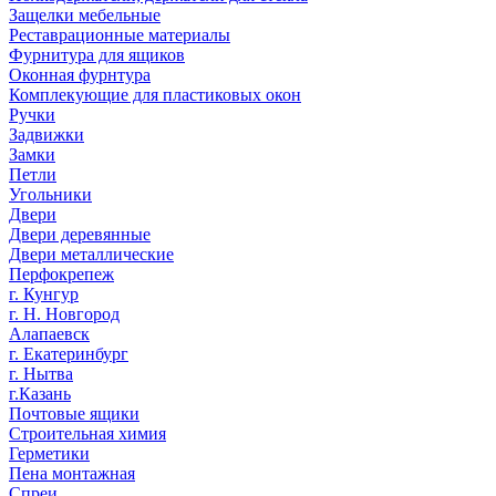
Защелки мебельные
Реставрационные материалы
Фурнитура для ящиков
Оконная фурнтура
Комплекующие для пластиковых окон
Ручки
Задвижки
Замки
Петли
Угольники
Двери
Двери деревянные
Двери металлические
Перфокрепеж
г. Кунгур
г. Н. Новгород
Алапаевск
г. Екатеринбург
г. Нытва
г.Казань
Почтовые ящики
Строительная химия
Герметики
Пена монтажная
Спреи