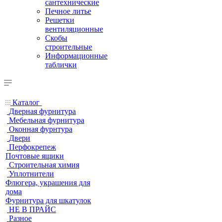
сантехнические
Печное литье
Решетки
вентиляционные
Скобы
строительные
Информационные
таблички
Каталог
Дверная фурнитура
Мебельная фурнитура
Оконная фурнтура
Двери
Перфокрепеж
Почтовые ящики
Строительная химия
Уплотнители
Флюгера, украшения для
дома
Фурнитура для шкатулок
НЕ В ПРАЙС
Разное