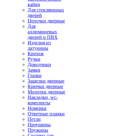
кабин
Для стекляннных
дверей
Цепочки дверные
Для
аллюминевых
дверей и ПВХ
Изделия из
латунины
Крепеж
Ручки
Доводчики
Замки
Глазки
Защелки дверные
Крючки дверные
Молотки дверные
Накладки, wc-
комплекты
Номерки
Ответные планки
Петли
Проушины
Пружины
Система для