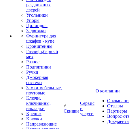
раздвижных
дверей
Угольники
Упоры
Цилиндры
Задвижки
Фурнитура для
шкафов - купе
Кронштейны
Газлифт,барный
мех
Разное
Подпятники
Ручки
Джокерная
система
Замки мебельные,
О компании
почтовые
Ключи,
О компани
ключивины,
Сервис
Отзывы
накладки
и
Скидки
Партнеры
Крепеж
услуги
Вопрос-от
Крючки
Документа
Направляющие