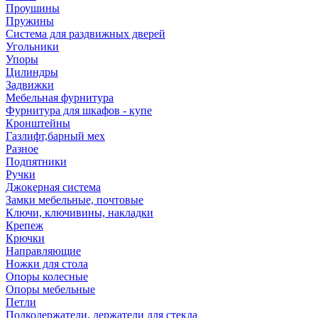
Проушины
Пружины
Система для раздвижных дверей
Угольники
Упоры
Цилиндры
Задвижки
Мебельная фурнитура
Фурнитура для шкафов - купе
Кронштейны
Газлифт,барный мех
Разное
Подпятники
Ручки
Джокерная система
Замки мебельные, почтовые
Ключи, ключивины, накладки
Крепеж
Крючки
Направляющие
Ножки для стола
Опоры колесные
Опоры мебельные
Петли
Полкодержатели, держатели для стекла