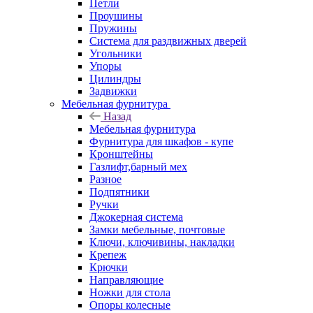
Петли
Проушины
Пружины
Система для раздвижных дверей
Угольники
Упоры
Цилиндры
Задвижки
Мебельная фурнитура
Назад
Мебельная фурнитура
Фурнитура для шкафов - купе
Кронштейны
Газлифт,барный мех
Разное
Подпятники
Ручки
Джокерная система
Замки мебельные, почтовые
Ключи, ключивины, накладки
Крепеж
Крючки
Направляющие
Ножки для стола
Опоры колесные