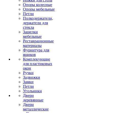
Ножки для стола
Опоры колесные
Опоры мебельные
Петли
Полкодержатели,
держатели для
стекла
Защелки
мебельные
Реставрационные
материалы
Фурнитура для
ящиков
Комплекующие
для пластиковых
окон
Ручки
Задвижки
Замки
Петли
Угольники
Двери
деревянные
Двери
металлические