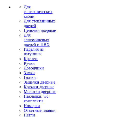
Для
сантехнических
кабин
Для стекляннных
дверей
Цепочки дверные
Для
аллюминевых
дверей и ПВХ
Изделия из
латунины
Крепеж
Ручки
Доводчики
Замки
Глазки
Защелки дверные
Крючки дверные
Молотки дверные
Накладки, wc-
комплекты
Номерки
Ответные планки
Петли