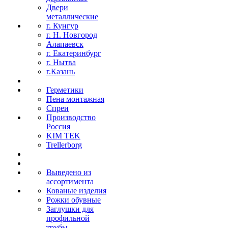
Двери
металлические
г. Кунгур
г. Н. Новгород
Алапаевск
г. Екатеринбург
г. Нытва
г.Казань
Герметики
Пена монтажная
Спреи
Производство
Россия
KIM TEK
Trellerborg
Выведено из
ассортимента
Кованые изделия
Рожки обувные
Заглушки для
профильной
трубы