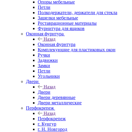
Опоры мебельные
Петли
Полкодержатели, держатели для стекла
Защелки мебельные
Реставрационные материалы
Фурнитура для ящиков
Оконная фурнтура
Назад
Оконная фурнтура
Комплекующие для пластиковых окон
Ручки
Задвижки
Замки
Петли
Угольники
Двери
Назад
Двери
Двери деревянные
Двери металлические
Перфокрепеж
Назад
Перфокрепеж
г. Кунгур
г. Н. Новгород