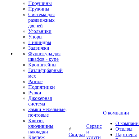
Проушины
Пружины
Система для
раздвижных
дверей
Угольники
Упоры
Цилиндры
Задвижки
Фурнитура для
шкафов - купе
Кронштейны
Газлифт,барный
мех
Разное
Подпятники
Ручки
Джокерная
система
Замки мебельные,
О компании
почтовые
Ключи,
О компани
ключивины,
Сервис
Отзывы
накладки
и
Скидки
Партнеры
Крепеж
услуги