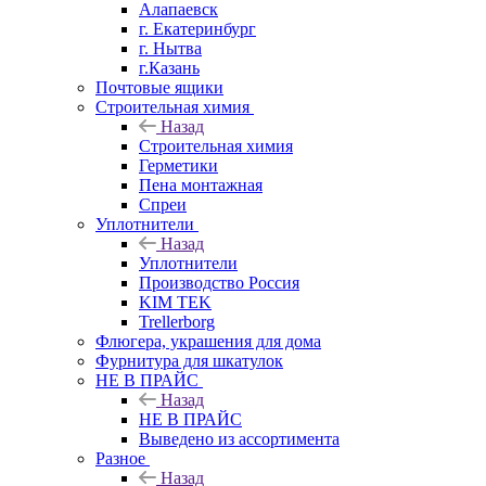
Алапаевск
г. Екатеринбург
г. Нытва
г.Казань
Почтовые ящики
Строительная химия
Назад
Строительная химия
Герметики
Пена монтажная
Спреи
Уплотнители
Назад
Уплотнители
Производство Россия
KIM TEK
Trellerborg
Флюгера, украшения для дома
Фурнитура для шкатулок
НЕ В ПРАЙС
Назад
НЕ В ПРАЙС
Выведено из ассортимента
Разное
Назад