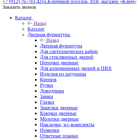
+7 (912) 767-93-42
ул.Ключевой поселок, 81В, магазин «Ключ»
Заказать звонок
Каталог
Назад
Каталог
Дверная фурнитура
Назад
Дверная фурнитура
Для сантехнических кабин
Для стекляннных дверей
Цепочки дверные
Для аллюминевых дверей и ПВХ
Изделия из латунины
Крепеж
Ручки
Доводчики
Замки
Глазки
Защелки дверные
Крючки дверные
Молотки дверные
Накладки, wc-комплекты
Номерки
Ответные планки