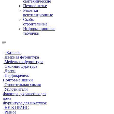
сантехнические
Печное литье
Решетки
вентиляционные
Скобы
строительные
Информационные
таблички
Каталог
Дверная фурнитура
Мебельная фурнитура
Оконная фурнтура
Двери
Перфокрепеж
Почтовые ящики
Строительная химия
Уплотнители
Флюгера, украшения для
дома
Фурнитура для шкатулок
НЕ В ПРАЙС
Разное