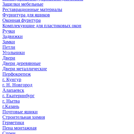
Защелки мебельные
Реставрационные материалы
Фурнитура для ящиков
Оконная фурнтура
Комплекующие для пластиковых окон
Ручки
Задвижки
Замки
Петли
Угольники
Двери
Двери деревянные
Двери металлические
Перфокрепеж
г. Кунгур
г. Н. Новгород
Алапаевск
г. Екатеринбург
г. Нытва
г.Казань
Почтовые ящики
Строительная химия
Герметики
Пена монтажная
Спреи