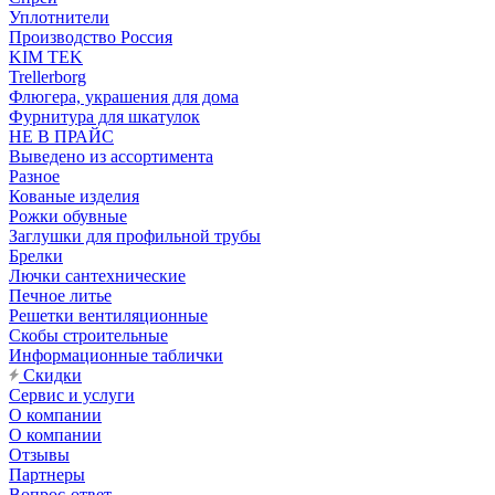
Уплотнители
Производство Россия
KIM TEK
Trellerborg
Флюгера, украшения для дома
Фурнитура для шкатулок
НЕ В ПРАЙС
Выведено из ассортимента
Разное
Кованые изделия
Рожки обувные
Заглушки для профильной трубы
Брелки
Лючки сантехнические
Печное литье
Решетки вентиляционные
Скобы строительные
Информационные таблички
Скидки
Сервис и услуги
О компании
О компании
Отзывы
Партнеры
Вопрос-ответ