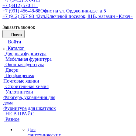
+7 (3412) 570-111
+7 (991) 456-48-68
Офис на ул. Орджоникидзе, д.5
+7 (912) 767-93-42
ул.Ключевой поселок, 81В, магазин «Ключ»
Заказать звонок
Поиск
Войти
Каталог
Дверная фурнитура
Мебельная фурнитура
Оконная фурнтура
Двери
Перфокрепеж
Почтовые ящики
Строительная химия
Уплотнители
Флюгера, украшения для
дома
Фурнитура для шкатулок
НЕ В ПРАЙС
Разное
Для
сантехнических