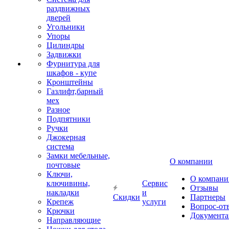
раздвижных
дверей
Угольники
Упоры
Цилиндры
Задвижки
Фурнитура для
шкафов - купе
Кронштейны
Газлифт,барный
мех
Разное
Подпятники
Ручки
Джокерная
система
Замки мебельные,
О компании
почтовые
Ключи,
О компани
ключивины,
Сервис
Отзывы
накладки
и
Скидки
Партнеры
Крепеж
услуги
Вопрос-от
Крючки
Документа
Направляющие