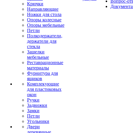
Вопрос-от
Крючки
Документа
Направляющие
Ножки для стола
Опоры колесные
Опоры мебельные
Петли
Полкодержатели,
держатели для
стекла
Защелки
мебельные
Реставрационные
материалы
Фурнитура для
ящиков
Комплекующие
для пластиковых
окон
Ручки
Задвижки
Замки
Петли
Угольники
Двери
деревянные