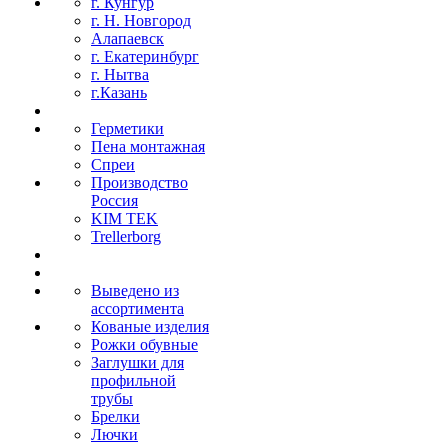
г. Кунгур
г. Н. Новгород
Алапаевск
г. Екатеринбург
г. Нытва
г.Казань
Герметики
Пена монтажная
Спреи
Производство
Россия
KIM TEK
Trellerborg
Выведено из
ассортимента
Кованые изделия
Рожки обувные
Заглушки для
профильной
трубы
Брелки
Лючки