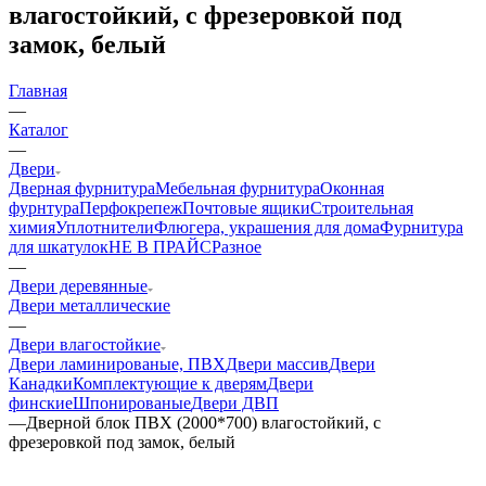
влагостойкий, с фрезеровкой под
замок, белый
Главная
—
Каталог
—
Двери
Дверная фурнитура
Мебельная фурнитура
Оконная
фурнтура
Перфокрепеж
Почтовые ящики
Строительная
химия
Уплотнители
Флюгера, украшения для дома
Фурнитура
для шкатулок
НЕ В ПРАЙС
Разное
—
Двери деревянные
Двери металлические
—
Двери влагостойкие
Двери ламинированые, ПВХ
Двери массив
Двери
Канадки
Комплектующие к дверям
Двери
финские
Шпонированые
Двери ДВП
—
Дверной блок ПВХ (2000*700) влагостойкий, с
фрезеровкой под замок, белый