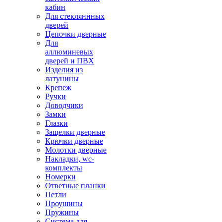
кабин
Для стекляннных
дверей
Цепочки дверные
Для
аллюминевых
дверей и ПВХ
Изделия из
латунины
Крепеж
Ручки
Доводчики
Замки
Глазки
Защелки дверные
Крючки дверные
Молотки дверные
Накладки, wc-
комплекты
Номерки
Ответные планки
Петли
Проушины
Пружины
Система для