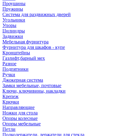
Проушины
Пружины
Система для раздвижных дверей
Угольники
Упоры
Цилиндры
Задвижки
Мебельная фурнитура
Фурнитура для шкафов - купе
Кронштейны
Газлифт,барный мех
Разное
Подпятники
Ручки
Джокерная система
Замки мебельные, почтовые
Ключи, ключивины, накладки
Крепеж
Крючки
Направляющие
Ножки для стола
Опоры колесные
Опоры мебельные
Петли
Полкодержатели, держатели для стекла