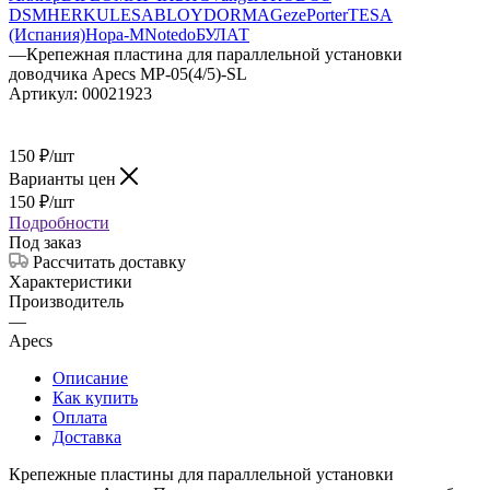
DSM
HERKULES
ABLOY
DORMA
Geze
Porter
TESA
(Испания)
Нора-М
Notedo
БУЛАТ
—
Крепежная пластина для параллельной установки
доводчика Apecs MP-05(4/5)-SL
Артикул:
00021923
150
₽
/шт
Варианты цен
150
₽
/шт
Подробности
Под заказ
Рассчитать доставку
Характеристики
Производитель
—
Apecs
Описание
Как купить
Оплата
Доставка
Крепежные пластины для параллельной установки