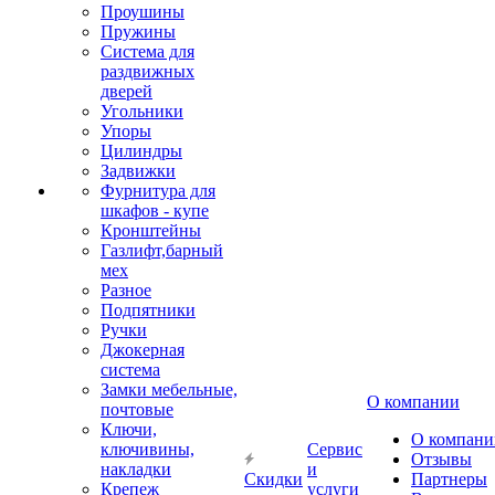
Проушины
Пружины
Система для
раздвижных
дверей
Угольники
Упоры
Цилиндры
Задвижки
Фурнитура для
шкафов - купе
Кронштейны
Газлифт,барный
мех
Разное
Подпятники
Ручки
Джокерная
система
Замки мебельные,
О компании
почтовые
Ключи,
О компани
ключивины,
Сервис
Отзывы
накладки
и
Скидки
Партнеры
Крепеж
услуги