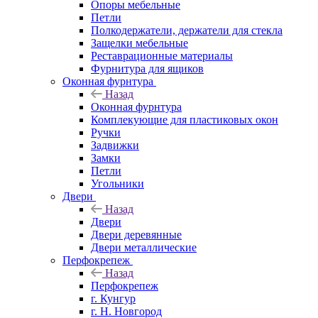
Опоры мебельные
Петли
Полкодержатели, держатели для стекла
Защелки мебельные
Реставрационные материалы
Фурнитура для ящиков
Оконная фурнтура
Назад
Оконная фурнтура
Комплекующие для пластиковых окон
Ручки
Задвижки
Замки
Петли
Угольники
Двери
Назад
Двери
Двери деревянные
Двери металлические
Перфокрепеж
Назад
Перфокрепеж
г. Кунгур
г. Н. Новгород