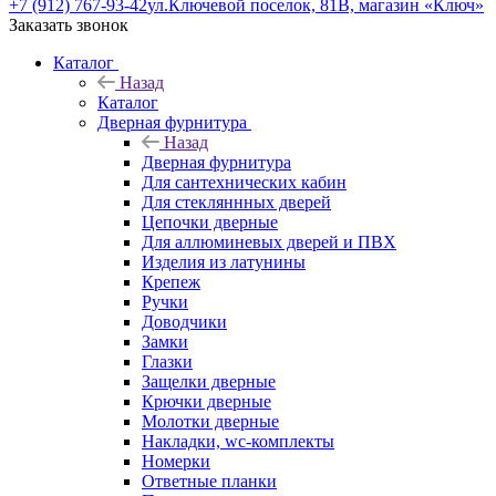
+7 (912) 767-93-42
ул.Ключевой поселок, 81В, магазин «Ключ»
Заказать звонок
Каталог
Назад
Каталог
Дверная фурнитура
Назад
Дверная фурнитура
Для сантехнических кабин
Для стекляннных дверей
Цепочки дверные
Для аллюминевых дверей и ПВХ
Изделия из латунины
Крепеж
Ручки
Доводчики
Замки
Глазки
Защелки дверные
Крючки дверные
Молотки дверные
Накладки, wc-комплекты
Номерки
Ответные планки