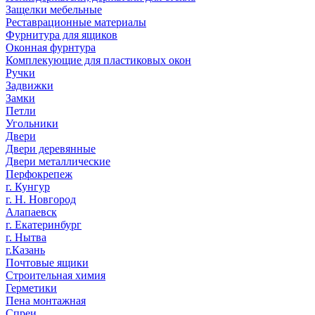
Защелки мебельные
Реставрационные материалы
Фурнитура для ящиков
Оконная фурнтура
Комплекующие для пластиковых окон
Ручки
Задвижки
Замки
Петли
Угольники
Двери
Двери деревянные
Двери металлические
Перфокрепеж
г. Кунгур
г. Н. Новгород
Алапаевск
г. Екатеринбург
г. Нытва
г.Казань
Почтовые ящики
Строительная химия
Герметики
Пена монтажная
Спреи