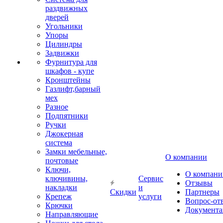
раздвижных
дверей
Угольники
Упоры
Цилиндры
Задвижки
Фурнитура для
шкафов - купе
Кронштейны
Газлифт,барный
мех
Разное
Подпятники
Ручки
Джокерная
система
Замки мебельные,
О компании
почтовые
Ключи,
О компани
ключивины,
Сервис
Отзывы
накладки
и
Скидки
Партнеры
Крепеж
услуги
Вопрос-от
Крючки
Документа
Направляющие