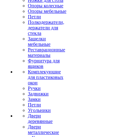
Ножки для стола
Опоры колесные
Опоры мебельные
Петли
Полкодержатели,
держатели для
стекла
Защелки
мебельные
Реставрационные
материалы
Фурнитура для
ящиков
Комплекующие
для пластиковых
окон
Ручки
Задвижки
Замки
Петли
Угольники
Двери
деревянные
Двери
металлические