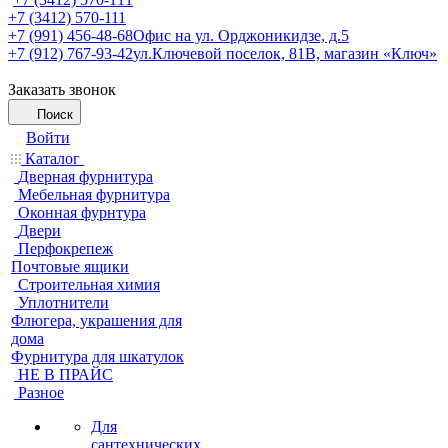
+7 (3412) 570-111
+7 (991) 456-48-68
Офис на ул. Орджоникидзе, д.5
+7 (912) 767-93-42
ул.Ключевой поселок, 81В, магазин «Ключ»
Заказать звонок
Поиск
Войти
Каталог
Дверная фурнитура
Мебельная фурнитура
Оконная фурнтура
Двери
Перфокрепеж
Почтовые ящики
Строительная химия
Уплотнители
Флюгера, украшения для
дома
Фурнитура для шкатулок
НЕ В ПРАЙС
Разное
Для
сантехнических