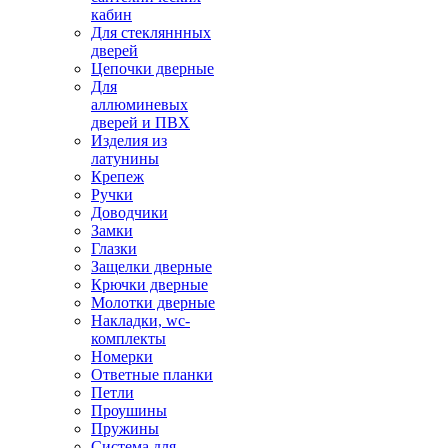
кабин
Для стекляннных
дверей
Цепочки дверные
Для
аллюминевых
дверей и ПВХ
Изделия из
латунины
Крепеж
Ручки
Доводчики
Замки
Глазки
Защелки дверные
Крючки дверные
Молотки дверные
Накладки, wc-
комплекты
Номерки
Ответные планки
Петли
Проушины
Пружины
Система для