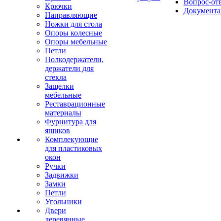
Вопрос-от
Крючки
Документа
Направляющие
Ножки для стола
Опоры колесные
Опоры мебельные
Петли
Полкодержатели,
держатели для
стекла
Защелки
мебельные
Реставрационные
материалы
Фурнитура для
ящиков
Комплекующие
для пластиковых
окон
Ручки
Задвижки
Замки
Петли
Угольники
Двери
деревянные