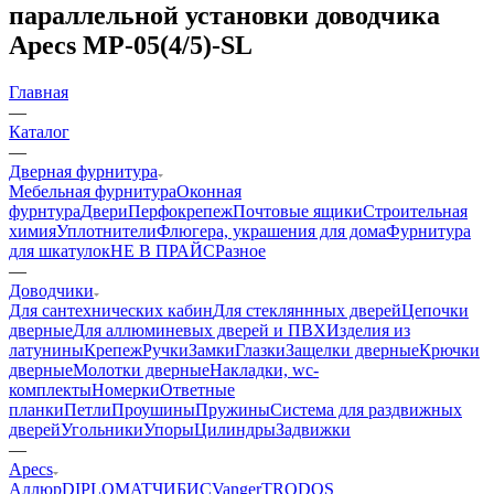
параллельной установки доводчика
Apecs MP-05(4/5)-SL
Главная
—
Каталог
—
Дверная фурнитура
Мебельная фурнитура
Оконная
фурнтура
Двери
Перфокрепеж
Почтовые ящики
Строительная
химия
Уплотнители
Флюгера, украшения для дома
Фурнитура
для шкатулок
НЕ В ПРАЙС
Разное
—
Доводчики
Для сантехнических кабин
Для стекляннных дверей
Цепочки
дверные
Для аллюминевых дверей и ПВХ
Изделия из
латунины
Крепеж
Ручки
Замки
Глазки
Защелки дверные
Крючки
дверные
Молотки дверные
Накладки, wc-
комплекты
Номерки
Ответные
планки
Петли
Проушины
Пружины
Система для раздвижных
дверей
Угольники
Упоры
Цилиндры
Задвижки
—
Apecs
Аллюр
DIPLOMAT
ЧИБИС
Vanger
TRODOS