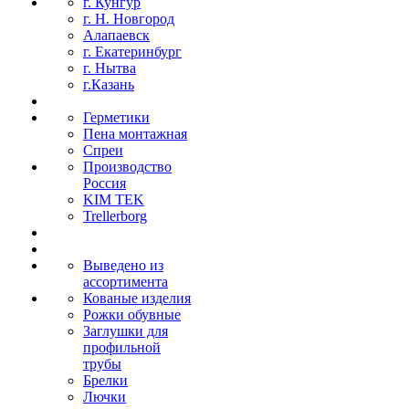
г. Кунгур
г. Н. Новгород
Алапаевск
г. Екатеринбург
г. Нытва
г.Казань
Герметики
Пена монтажная
Спреи
Производство
Россия
KIM TEK
Trellerborg
Выведено из
ассортимента
Кованые изделия
Рожки обувные
Заглушки для
профильной
трубы
Брелки
Лючки