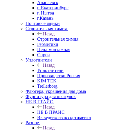
Алапаевск
г. Екатеринбург
г. Нытва
г.Казань
Почтовые ящики
Строительная химия
Назад
Строительная химия
Герметики
Пена монтажная
Спреи
Уплотнители
Назад
Уплотнители
Производство Россия
KIM TEK
Trellerborg
Флюгера, украшения для дома
Фурнитура для шкатулок
НЕ В ПРАЙС
Назад
НЕ В ПРАЙС
Выведено из ассортимента
Разное
Назад