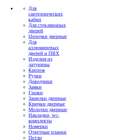
Для
сантехнических
кабин
Для стекляннных
дверей
Цепочки дверные
Для
аллюминевых
дверей и ПВХ
Изделия из
латунины
Крепеж
Ручки
Доводчики
Замки
Глазки
Защелки дверные
Крючки дверные
Молотки дверные
Накладки, wc-
комплекты
Номерки
Ответные планки
Петли