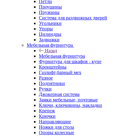
Петли
Проушины
Пружины
Система для раздвижных дверей
Угольники
Упоры
Цилиндры
Задвижки
Мебельная фурнитура
Назад
Мебельная фурнитура
Фурнитура для шкафов - купе
Кронштейны
Газлифт,барный мех
Разное
Подпятники
Ручки
Джокерная система
Замки мебельные, почтовые
Ключи, ключивины, накладки
Крепеж
Крючки
Направляющие
Ножки для стола
Опоры колесные