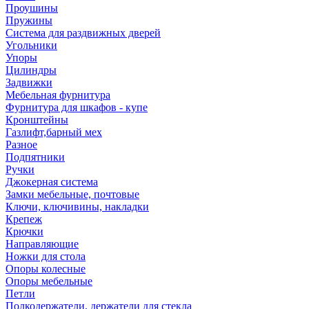
Проушины
Пружины
Система для раздвижных дверей
Угольники
Упоры
Цилиндры
Задвижки
Мебельная фурнитура
Фурнитура для шкафов - купе
Кронштейны
Газлифт,барный мех
Разное
Подпятники
Ручки
Джокерная система
Замки мебельные, почтовые
Ключи, ключивины, накладки
Крепеж
Крючки
Направляющие
Ножки для стола
Опоры колесные
Опоры мебельные
Петли
Полкодержатели, держатели для стекла