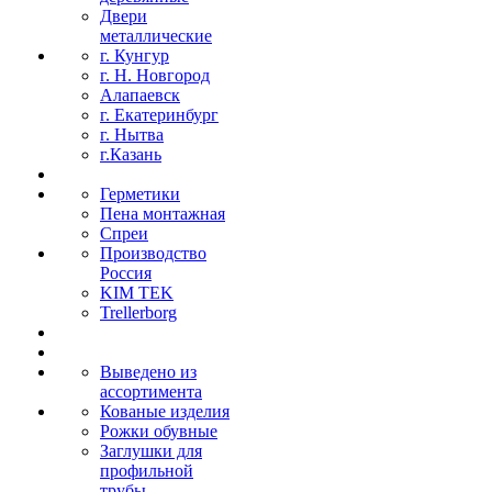
Двери
металлические
г. Кунгур
г. Н. Новгород
Алапаевск
г. Екатеринбург
г. Нытва
г.Казань
Герметики
Пена монтажная
Спреи
Производство
Россия
KIM TEK
Trellerborg
Выведено из
ассортимента
Кованые изделия
Рожки обувные
Заглушки для
профильной
трубы