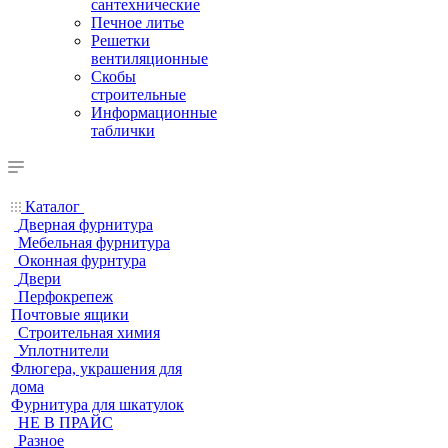
сантехнические
Печное литье
Решетки
вентиляционные
Скобы
строительные
Информационные
таблички
Каталог
Дверная фурнитура
Мебельная фурнитура
Оконная фурнтура
Двери
Перфокрепеж
Почтовые ящики
Строительная химия
Уплотнители
Флюгера, украшения для
дома
Фурнитура для шкатулок
НЕ В ПРАЙС
Разное