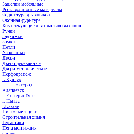
Защелки мебельные
Реставрационные материалы
Фурнитура для ящиков
Оконная фурнтура
Комплекующие для пластиковых окон
Ручки
Задвижки
Замки
Петли
Угольники
Двери
Двери деревянные
Двери металлические
Перфокрепеж
г. Кунгур
г. Н. Новгород
Алапаевск
г. Екатеринбург
г. Нытва
г.Казань
Почтовые ящики
Строительная химия
Герметики
Пена монтажная
Спреи