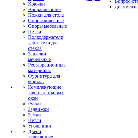
Вопрос-от
Крючки
Документа
Направляющие
Ножки для стола
Опоры колесные
Опоры мебельные
Петли
Полкодержатели,
держатели для
стекла
Защелки
мебельные
Реставрационные
материалы
Фурнитура для
ящиков
Комплекующие
для пластиковых
окон
Ручки
Задвижки
Замки
Петли
Угольники
Двери
деревянные