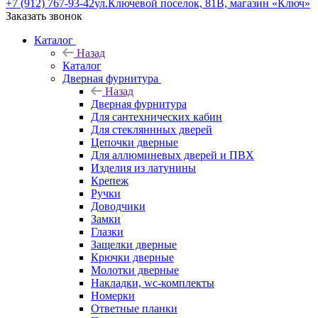
+7 (912) 767-93-42
ул.Ключевой поселок, 81В, магазин «Ключ»
Заказать звонок
Каталог
Назад
Каталог
Дверная фурнитура
Назад
Дверная фурнитура
Для сантехнических кабин
Для стекляннных дверей
Цепочки дверные
Для аллюминевых дверей и ПВХ
Изделия из латунины
Крепеж
Ручки
Доводчики
Замки
Глазки
Защелки дверные
Крючки дверные
Молотки дверные
Накладки, wc-комплекты
Номерки
Ответные планки