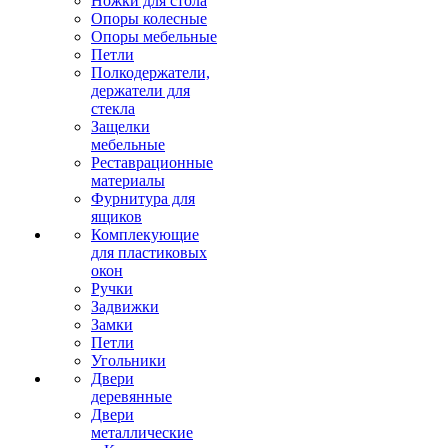
Ножки для стола
Опоры колесные
Опоры мебельные
Петли
Полкодержатели,
держатели для
стекла
Защелки
мебельные
Реставрационные
материалы
Фурнитура для
ящиков
Комплекующие
для пластиковых
окон
Ручки
Задвижки
Замки
Петли
Угольники
Двери
деревянные
Двери
металлические