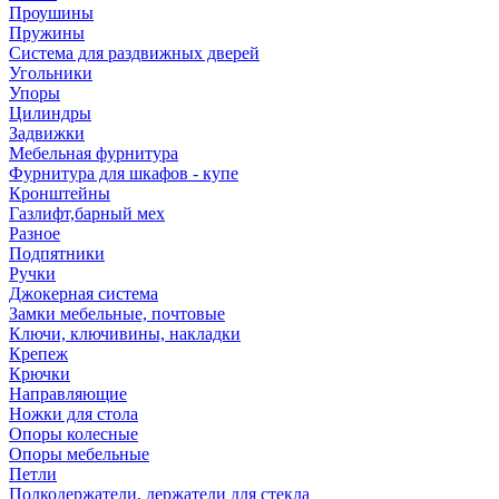
Проушины
Пружины
Система для раздвижных дверей
Угольники
Упоры
Цилиндры
Задвижки
Мебельная фурнитура
Фурнитура для шкафов - купе
Кронштейны
Газлифт,барный мех
Разное
Подпятники
Ручки
Джокерная система
Замки мебельные, почтовые
Ключи, ключивины, накладки
Крепеж
Крючки
Направляющие
Ножки для стола
Опоры колесные
Опоры мебельные
Петли
Полкодержатели, держатели для стекла