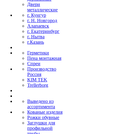
Двери
металлические
г. Кунгур
г. Н. Новгород
Алапаевск
г. Екатеринбург
г. Нытва
г.Казань
Герметики
Пена монтажная
Спреи
Производство
Россия
KIM TEK
Trellerborg
Выведено из
ассортимента
Кованые изделия
Рожки обувные
Заглушки для
профильной
трубы