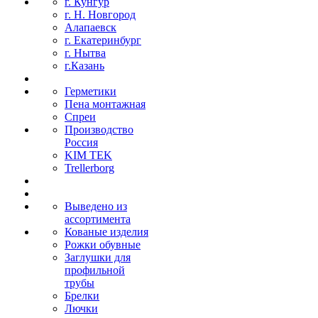
г. Кунгур
г. Н. Новгород
Алапаевск
г. Екатеринбург
г. Нытва
г.Казань
Герметики
Пена монтажная
Спреи
Производство
Россия
KIM TEK
Trellerborg
Выведено из
ассортимента
Кованые изделия
Рожки обувные
Заглушки для
профильной
трубы
Брелки
Лючки