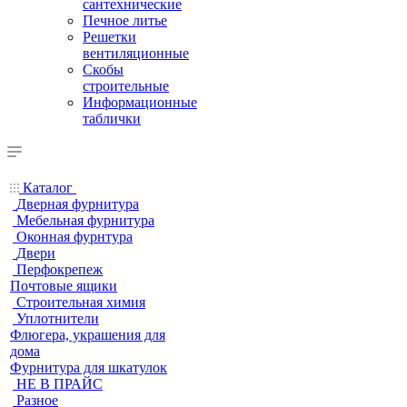
сантехнические
Печное литье
Решетки
вентиляционные
Скобы
строительные
Информационные
таблички
Каталог
Дверная фурнитура
Мебельная фурнитура
Оконная фурнтура
Двери
Перфокрепеж
Почтовые ящики
Строительная химия
Уплотнители
Флюгера, украшения для
дома
Фурнитура для шкатулок
НЕ В ПРАЙС
Разное