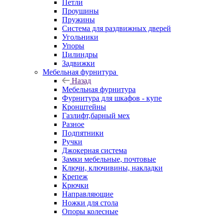
Петли
Проушины
Пружины
Система для раздвижных дверей
Угольники
Упоры
Цилиндры
Задвижки
Мебельная фурнитура
Назад
Мебельная фурнитура
Фурнитура для шкафов - купе
Кронштейны
Газлифт,барный мех
Разное
Подпятники
Ручки
Джокерная система
Замки мебельные, почтовые
Ключи, ключивины, накладки
Крепеж
Крючки
Направляющие
Ножки для стола
Опоры колесные