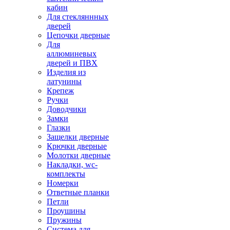
кабин
Для стекляннных
дверей
Цепочки дверные
Для
аллюминевых
дверей и ПВХ
Изделия из
латунины
Крепеж
Ручки
Доводчики
Замки
Глазки
Защелки дверные
Крючки дверные
Молотки дверные
Накладки, wc-
комплекты
Номерки
Ответные планки
Петли
Проушины
Пружины
Система для