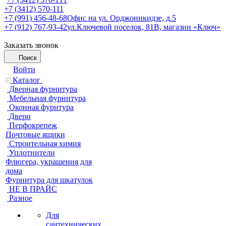
+7 (3412) 570-111
+7 (991) 456-48-68
Офис на ул. Орджоникидзе, д.5
+7 (912) 767-93-42
ул.Ключевой поселок, 81В, магазин «Ключ»
Заказать звонок
Поиск
Войти
Каталог
Дверная фурнитура
Мебельная фурнитура
Оконная фурнтура
Двери
Перфокрепеж
Почтовые ящики
Строительная химия
Уплотнители
Флюгера, украшения для
дома
Фурнитура для шкатулок
НЕ В ПРАЙС
Разное
Для
сантехнических