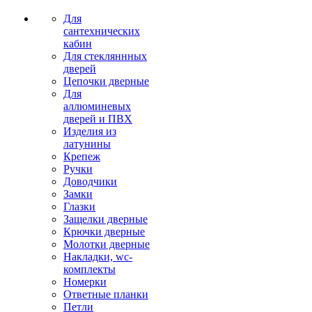
Для
сантехнических
кабин
Для стекляннных
дверей
Цепочки дверные
Для
аллюминевых
дверей и ПВХ
Изделия из
латунины
Крепеж
Ручки
Доводчики
Замки
Глазки
Защелки дверные
Крючки дверные
Молотки дверные
Накладки, wc-
комплекты
Номерки
Ответные планки
Петли