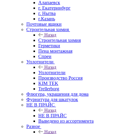
Алапаевск
г. Екатеринбург
г. Нытва
г.Казань
Почтовые ящики
Строительная химия
Назад
Строительная химия
Герметики
Пена монтажная
Спреи
Уплотнители
Назад
Уплотнители
Производство Россия
KIM TEK
Trellerborg
Флюгера, украшения для дома
Фурнитура для шкатулок
НЕ В ПРАЙС
Назад
НЕ В ПРАЙС
Выведено из ассортимента
Разное
Назад