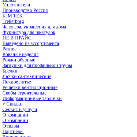
Уплотнители
Производство Россия
KIM TEK
Trellerborg
Флюгера, украшения для дома
Фурнитура для шкатулок
НЕ В ПРАЙС
Выведено из ассортимента
Разное
Кованые изделия
Рожки обувные
Заглушки для профильной трубы
Брелки
Лючки сантехнические
Печное литье
Решетки вентиляционные
Скобы строительные
Информационные таблички
Скидки
Сервис и услуги
О компании
О компании
Отзывы
Партнеры
Вопрос-ответ