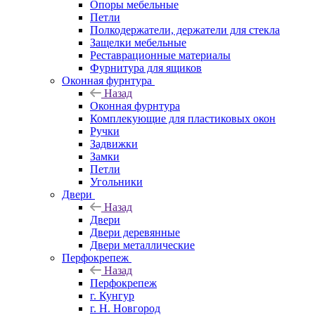
Опоры мебельные
Петли
Полкодержатели, держатели для стекла
Защелки мебельные
Реставрационные материалы
Фурнитура для ящиков
Оконная фурнтура
Назад
Оконная фурнтура
Комплекующие для пластиковых окон
Ручки
Задвижки
Замки
Петли
Угольники
Двери
Назад
Двери
Двери деревянные
Двери металлические
Перфокрепеж
Назад
Перфокрепеж
г. Кунгур
г. Н. Новгород