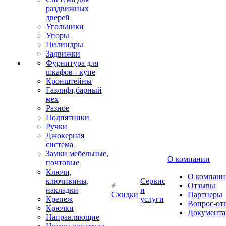
раздвижных
дверей
Угольники
Упоры
Цилиндры
Задвижки
Фурнитура для
шкафов - купе
Кронштейны
Газлифт,барный
мех
Разное
Подпятники
Ручки
Джокерная
система
Замки мебельные,
О компании
почтовые
Ключи,
О компани
ключивины,
Сервис
Отзывы
накладки
и
Скидки
Партнеры
Крепеж
услуги
Вопрос-от
Крючки
Документа
Направляющие