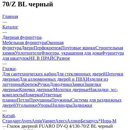
70/Z BL черный
Главная
—
Каталог
—
Дверная фурнитура
Мебельная фурнитура
Оконная
фурнтура
Двери
Перфокрепеж
Почтовые ящики
Строительная
химия
Уплотнители
Флюгера, украшения для дома
Фурнитура
для шкатулок
НЕ В ПРАЙС
Разное
—
Глазки
Для сантехнических кабин
Для стекляннных дверей
Цепочки
дверные
Для аллюминевых дверей и ПВХ
Изделия из
латунины
Крепеж
Ручки
Доводчики
Замки
Защелки
дверные
Крючки дверные
Молотки дверные
Накладки, wc-
комплекты
Номерки
Ответные
планки
Петли
Проушины
Пружины
Система для раздвижных
дверей
Угольники
Упоры
Цилиндры
Задвижки
—
Китай
Стандарт
Avers
Amig
Vanger
Apecs
Аллюр
Беларусь*
Нора-М
—
Глазок дверной FUARO DV-Q 4/130-70/Z BL черный