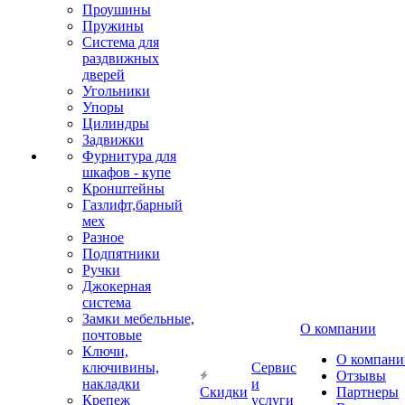
Проушины
Пружины
Система для
раздвижных
дверей
Угольники
Упоры
Цилиндры
Задвижки
Фурнитура для
шкафов - купе
Кронштейны
Газлифт,барный
мех
Разное
Подпятники
Ручки
Джокерная
система
Замки мебельные,
О компании
почтовые
Ключи,
О компани
ключивины,
Сервис
Отзывы
накладки
и
Скидки
Партнеры
Крепеж
услуги