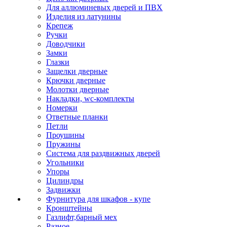
Для аллюминевых дверей и ПВХ
Изделия из латунины
Крепеж
Ручки
Доводчики
Замки
Глазки
Защелки дверные
Крючки дверные
Молотки дверные
Накладки, wc-комплекты
Номерки
Ответные планки
Петли
Проушины
Пружины
Система для раздвижных дверей
Угольники
Упоры
Цилиндры
Задвижки
Фурнитура для шкафов - купе
Кронштейны
Газлифт,барный мех
Разное