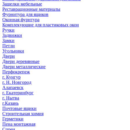
Защелки мебельные
Реставрационные материалы
Фурнитура для ящиков
Оконная фурнтура
Комплекующие для пластиковых окон
Ручки
Задвижки
Замки
Петли
Угольники
Двери
Двери деревянные
Двери металлические
Перфокрепеж
г. Кунгур
г. Н. Новгород
Алапаевск
г. Екатеринбург
г. Нытва
г.Казань
Почтовые ящики
Строительная химия
Герметики
Пена монтажная
Спреи