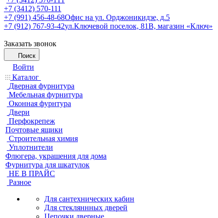
+7 (3412) 570-111
+7 (991) 456-48-68
Офис на ул. Орджоникидзе, д.5
+7 (912) 767-93-42
ул.Ключевой поселок, 81В, магазин «Ключ»
Заказать звонок
Поиск
Войти
Каталог
Дверная фурнитура
Мебельная фурнитура
Оконная фурнтура
Двери
Перфокрепеж
Почтовые ящики
Строительная химия
Уплотнители
Флюгера, украшения для дома
Фурнитура для шкатулок
НЕ В ПРАЙС
Разное
Для сантехнических кабин
Для стекляннных дверей
Цепочки дверные