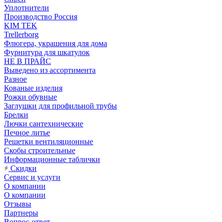
Уплотнители
Производство Россия
KIM TEK
Trellerborg
Флюгера, украшения для дома
Фурнитура для шкатулок
НЕ В ПРАЙС
Выведено из ассортимента
Разное
Кованые изделия
Рожки обувные
Заглушки для профильной трубы
Брелки
Лючки сантехнические
Печное литье
Решетки вентиляционные
Скобы строительные
Информационные таблички
Скидки
Сервис и услуги
О компании
О компании
Отзывы
Партнеры
Вопрос-ответ