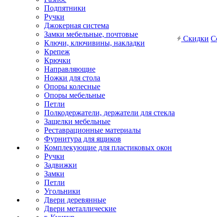
Подпятники
Ручки
Джокерная система
Замки мебельные, почтовые
Скидки
С
Ключи, ключивины, накладки
Крепеж
Крючки
Направляющие
Ножки для стола
Опоры колесные
Опоры мебельные
Петли
Полкодержатели, держатели для стекла
Защелки мебельные
Реставрационные материалы
Фурнитура для ящиков
Комплекующие для пластиковых окон
Ручки
Задвижки
Замки
Петли
Угольники
Двери деревянные
Двери металлические