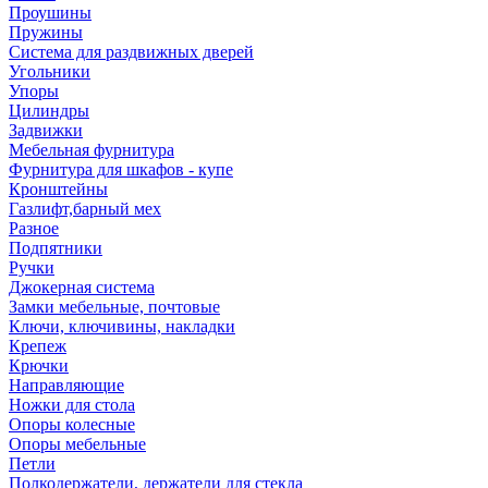
Проушины
Пружины
Система для раздвижных дверей
Угольники
Упоры
Цилиндры
Задвижки
Мебельная фурнитура
Фурнитура для шкафов - купе
Кронштейны
Газлифт,барный мех
Разное
Подпятники
Ручки
Джокерная система
Замки мебельные, почтовые
Ключи, ключивины, накладки
Крепеж
Крючки
Направляющие
Ножки для стола
Опоры колесные
Опоры мебельные
Петли
Полкодержатели, держатели для стекла