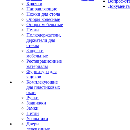
Вопрос-от
Крючки
Документа
Направляющие
Ножки для стола
Опоры колесные
Опоры мебельные
Петли
Полкодержатели,
держатели для
стекла
Защелки
мебельные
Реставрационные
материалы
Фурнитура для
ящиков
Комплекующие
для пластиковых
окон
Ручки
Задвижки
Замки
Петли
Угольники
Двери
деревянные