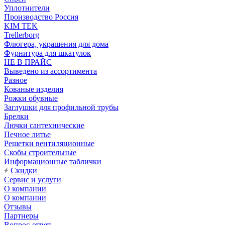
Уплотнители
Производство Россия
KIM TEK
Trellerborg
Флюгера, украшения для дома
Фурнитура для шкатулок
НЕ В ПРАЙС
Выведено из ассортимента
Разное
Кованые изделия
Рожки обувные
Заглушки для профильной трубы
Брелки
Лючки сантехнические
Печное литье
Решетки вентиляционные
Скобы строительные
Информационные таблички
Скидки
Сервис и услуги
О компании
О компании
Отзывы
Партнеры
Вопрос-ответ