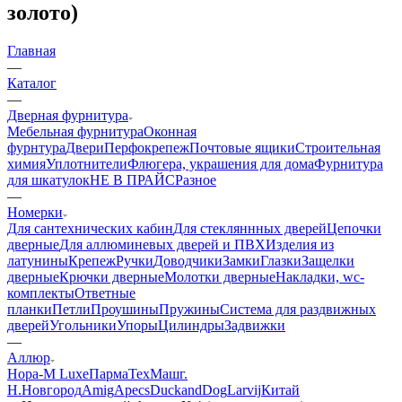
золото)
Главная
—
Каталог
—
Дверная фурнитура
Мебельная фурнитура
Оконная
фурнтура
Двери
Перфокрепеж
Почтовые ящики
Строительная
химия
Уплотнители
Флюгера, украшения для дома
Фурнитура
для шкатулок
НЕ В ПРАЙС
Разное
—
Номерки
Для сантехнических кабин
Для стекляннных дверей
Цепочки
дверные
Для аллюминевых дверей и ПВХ
Изделия из
латунины
Крепеж
Ручки
Доводчики
Замки
Глазки
Защелки
дверные
Крючки дверные
Молотки дверные
Накладки, wc-
комплекты
Ответные
планки
Петли
Проушины
Пружины
Система для раздвижных
дверей
Угольники
Упоры
Цилиндры
Задвижки
—
Аллюр
Нора-М Luxe
ПармаТехМаш
г.
Н.Новгород
Amig
Apecs
DuckandDog
Larvij
Китай