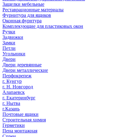
Защелки мебельные
Реставрационные материалы
Фурнитура для ящиков
Оконная фурнтура
Комплекующие для пластиковых окон
Ручки
Задвижки
Замки
Петли
Угольники
Двери
Двери деревянные
Двери металлические
Перфокрепеж
г. Кунгур
г. Н. Новгород
Алапаевск
г. Екатеринбург
г. Нытва
г.Казань
Почтовые ящики
Строительная химия
Герметики
Пена монтажная
Спреи