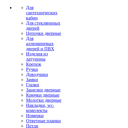
Для
сантехнических
кабин
Для стекляннных
дверей
Цепочки дверные
Для
аллюминевых
дверей и ПВХ
Изделия из
латунины
Крепеж
Ручки
Доводчики
Замки
Глазки
Защелки дверные
Крючки дверные
Молотки дверные
Накладки, wc-
комплекты
Номерки
Ответные планки
Петли