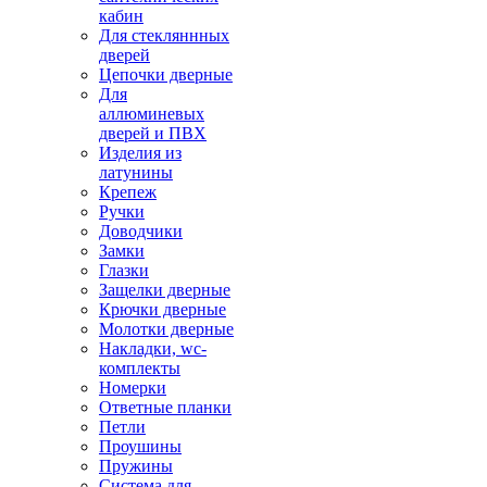
кабин
Для стекляннных
дверей
Цепочки дверные
Для
аллюминевых
дверей и ПВХ
Изделия из
латунины
Крепеж
Ручки
Доводчики
Замки
Глазки
Защелки дверные
Крючки дверные
Молотки дверные
Накладки, wc-
комплекты
Номерки
Ответные планки
Петли
Проушины
Пружины
Система для