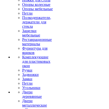
Ножки для стола
Опоры колесные
Опоры мебельные
Петли
Полкодержатели,
держатели для
стекла
Защелки
мебельные
Реставрационные
материалы
Фурнитура для
ящиков
Комплекующие
для пластиковых
окон
Ручки
Задвижки
Замки
Петли
Угольники
Двери
деревянные
Двери
металлические