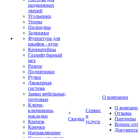
раздвижных
дверей
Угольники
Упоры
Цилиндры
Задвижки
Фурнитура для
шкафов - купе
Кронштейны
Газлифт,барный
мех
Разное
Подпятники
Ручки
Джокерная
система
Замки мебельные,
О компании
почтовые
Ключи,
О компани
ключивины,
Сервис
Отзывы
накладки
и
Скидки
Партнеры
Крепеж
услуги
Вопрос-от
Крючки
Документа
Направляющие