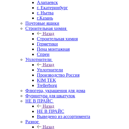
Алапаевск
г. Екатеринбург
г. Нытва
г.Казань
Почтовые ящики
Строительная химия
Назад
Строительная химия
Герметики
Пена монтажная
Спреи
Уплотнители
Назад
Уплотнители
Производство Россия
KIM TEK
Trellerborg
Флюгера, украшения для дома
Фурнитура для шкатулок
НЕ В ПРАЙС
Назад
НЕ В ПРАЙС
Выведено из ассортимента
Разное
Назад