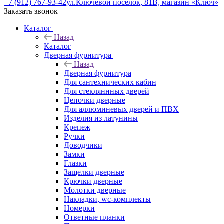
+7 (912) 767-93-42
ул.Ключевой поселок, 81В, магазин «Ключ»
Заказать звонок
Каталог
Назад
Каталог
Дверная фурнитура
Назад
Дверная фурнитура
Для сантехнических кабин
Для стекляннных дверей
Цепочки дверные
Для аллюминевых дверей и ПВХ
Изделия из латунины
Крепеж
Ручки
Доводчики
Замки
Глазки
Защелки дверные
Крючки дверные
Молотки дверные
Накладки, wc-комплекты
Номерки
Ответные планки