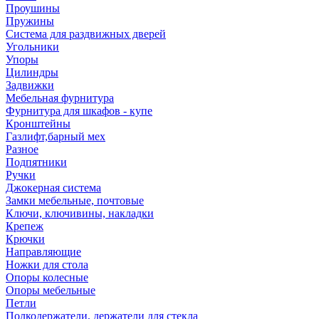
Проушины
Пружины
Система для раздвижных дверей
Угольники
Упоры
Цилиндры
Задвижки
Мебельная фурнитура
Фурнитура для шкафов - купе
Кронштейны
Газлифт,барный мех
Разное
Подпятники
Ручки
Джокерная система
Замки мебельные, почтовые
Ключи, ключивины, накладки
Крепеж
Крючки
Направляющие
Ножки для стола
Опоры колесные
Опоры мебельные
Петли
Полкодержатели, держатели для стекла