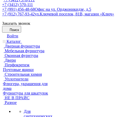
+7 (3412) 570-111
+7 (991) 456-48-68
Офис на ул. Орджоникидзе, д.5
+7 (912) 767-93-42
ул.Ключевой поселок, 81В, магазин «Ключ»
Заказать звонок
Поиск
Войти
Каталог
Дверная фурнитура
Мебельная фурнитура
Оконная фурнтура
Двери
Перфокрепеж
Почтовые ящики
Строительная химия
Уплотнители
Флюгера, украшения для
дома
Фурнитура для шкатулок
НЕ В ПРАЙС
Разное
Для
сантехнических