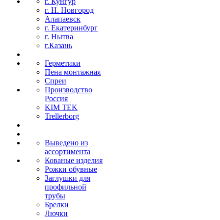
г. Кунгур
г. Н. Новгород
Алапаевск
г. Екатеринбург
г. Нытва
г.Казань
Герметики
Пена монтажная
Спреи
Производство
Россия
KIM TEK
Trellerborg
Выведено из
ассортимента
Кованые изделия
Рожки обувные
Заглушки для
профильной
трубы
Брелки
Лючки