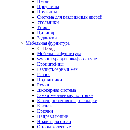
Петли
Проушины
Пружины
Система для раздвижных дверей
Угольники
Упоры
Цилиндры
Задвижки
Мебельная фурнитура
Назад
Мебельная фурнитура
Фурнитура для шкафов - купе
Кронштейны
Газлифт,барный мех
Разное
Подпятники
Ручки
Джокерная система
Замки мебельные, почтовые
Ключи, ключивины, накладки
Крепеж
Крючки
Направляющие
Ножки для стола
Опоры колесные