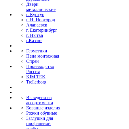
Двери
металлические
г. Кунгур
г. Н. Новгород
Алапаевск
г. Екатеринбург
г. Нытва
г.Казань
Герметики
Пена монтажная
Спреи
Производство
Россия
KIM TEK
Trellerborg
Выведено из
ассортимента
Кованые изделия
Рожки обувные
Заглушки для
профильной
трубы