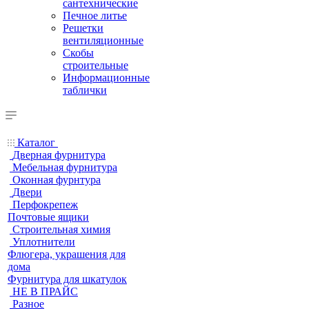
сантехнические
Печное литье
Решетки
вентиляционные
Скобы
строительные
Информационные
таблички
Каталог
Дверная фурнитура
Мебельная фурнитура
Оконная фурнтура
Двери
Перфокрепеж
Почтовые ящики
Строительная химия
Уплотнители
Флюгера, украшения для
дома
Фурнитура для шкатулок
НЕ В ПРАЙС
Разное