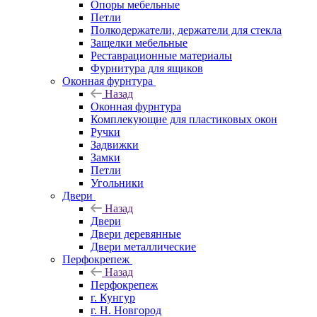
Опоры мебельные
Петли
Полкодержатели, держатели для стекла
Защелки мебельные
Реставрационные материалы
Фурнитура для ящиков
Оконная фурнтура
Назад
Оконная фурнтура
Комплекующие для пластиковых окон
Ручки
Задвижки
Замки
Петли
Угольники
Двери
Назад
Двери
Двери деревянные
Двери металлические
Перфокрепеж
Назад
Перфокрепеж
г. Кунгур
г. Н. Новгород