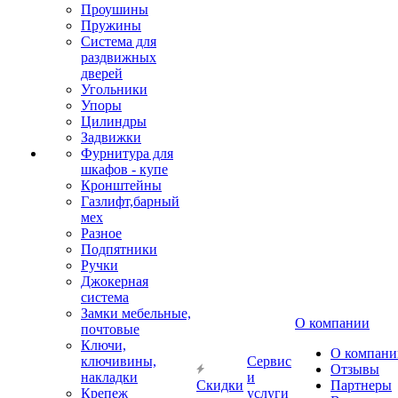
Проушины
Пружины
Система для
раздвижных
дверей
Угольники
Упоры
Цилиндры
Задвижки
Фурнитура для
шкафов - купе
Кронштейны
Газлифт,барный
мех
Разное
Подпятники
Ручки
Джокерная
система
Замки мебельные,
О компании
почтовые
Ключи,
О компани
ключивины,
Сервис
Отзывы
накладки
и
Скидки
Партнеры
Крепеж
услуги