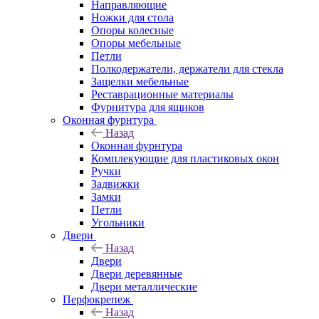
Направляющие
Ножки для стола
Опоры колесные
Опоры мебельные
Петли
Полкодержатели, держатели для стекла
Защелки мебельные
Реставрационные материалы
Фурнитура для ящиков
Оконная фурнтура
Назад
Оконная фурнтура
Комплекующие для пластиковых окон
Ручки
Задвижки
Замки
Петли
Угольники
Двери
Назад
Двери
Двери деревянные
Двери металлические
Перфокрепеж
Назад