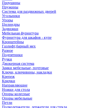
Проушины
Пружины
Система для раздвижных дверей
Угольники
Упоры
Цилиндры
Задвижки
Мебельная фурнитура
Фурнитура для шкафов - купе
Кронштейны
Газлифт,барный мех
Разное
Подпятники
Ручки
Джокерная система
Замки мебельные, почтовые
Ключи, ключивины, накладки
Крепеж
Крючки
Направляющие
Ножки для стола
Опоры колесные
Опоры мебельные
Петли
Полкодержатели, держатели для стекла