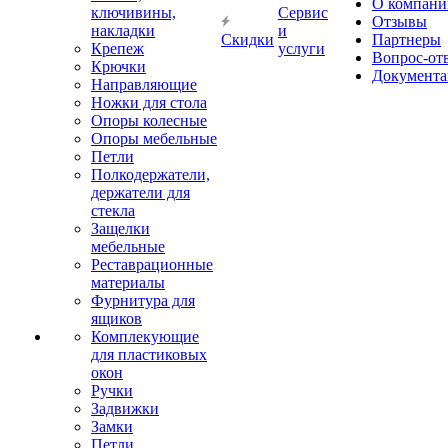
О компани
ключивины,
Сервис
Отзывы
накладки
и
Скидки
Партнеры
Крепеж
услуги
Вопрос-от
Крючки
Документа
Направляющие
Ножки для стола
Опоры колесные
Опоры мебельные
Петли
Полкодержатели,
держатели для
стекла
Защелки
мебельные
Реставрационные
материалы
Фурнитура для
ящиков
Комплекующие
для пластиковых
окон
Ручки
Задвижки
Замки
Петли