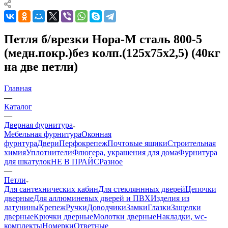
Петля б/врезки Нора-М сталь 800-5
(медн.покр.)без колп.(125х75х2,5) (40кг
на две петли)
Главная
—
Каталог
—
Дверная фурнитура
Мебельная фурнитура
Оконная
фурнтура
Двери
Перфокрепеж
Почтовые ящики
Строительная
химия
Уплотнители
Флюгера, украшения для дома
Фурнитура
для шкатулок
НЕ В ПРАЙС
Разное
—
Петли
Для сантехнических кабин
Для стекляннных дверей
Цепочки
дверные
Для аллюминевых дверей и ПВХ
Изделия из
латунины
Крепеж
Ручки
Доводчики
Замки
Глазки
Защелки
дверные
Крючки дверные
Молотки дверные
Накладки, wc-
комплекты
Номерки
Ответные