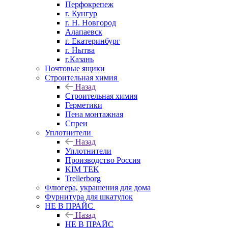
Перфокрепеж
г. Кунгур
г. Н. Новгород
Алапаевск
г. Екатеринбург
г. Нытва
г.Казань
Почтовые ящики
Строительная химия
Назад
Строительная химия
Герметики
Пена монтажная
Спреи
Уплотнители
Назад
Уплотнители
Производство Россия
KIM TEK
Trellerborg
Флюгера, украшения для дома
Фурнитура для шкатулок
НЕ В ПРАЙС
Назад
НЕ В ПРАЙС