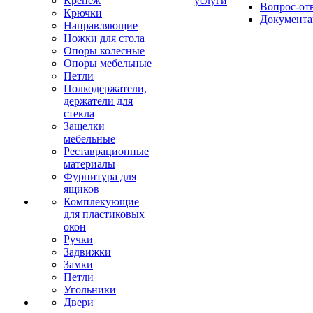
Крепеж
услуги
Вопрос-от
Крючки
Документа
Направляющие
Ножки для стола
Опоры колесные
Опоры мебельные
Петли
Полкодержатели,
держатели для
стекла
Защелки
мебельные
Реставрационные
материалы
Фурнитура для
ящиков
Комплекующие
для пластиковых
окон
Ручки
Задвижки
Замки
Петли
Угольники
Двери