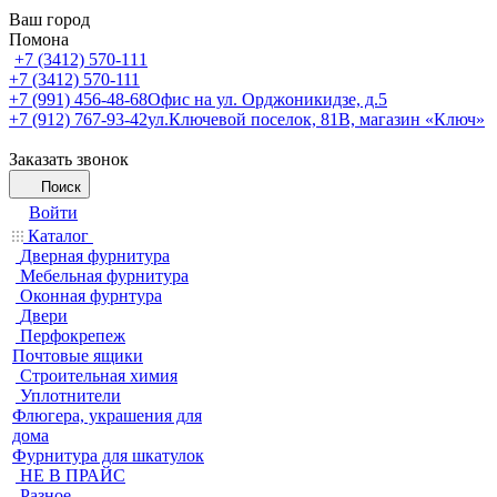
Ваш город
Помона
+7 (3412) 570-111
+7 (3412) 570-111
+7 (991) 456-48-68
Офис на ул. Орджоникидзе, д.5
+7 (912) 767-93-42
ул.Ключевой поселок, 81В, магазин «Ключ»
Заказать звонок
Поиск
Войти
Каталог
Дверная фурнитура
Мебельная фурнитура
Оконная фурнтура
Двери
Перфокрепеж
Почтовые ящики
Строительная химия
Уплотнители
Флюгера, украшения для
дома
Фурнитура для шкатулок
НЕ В ПРАЙС
Разное