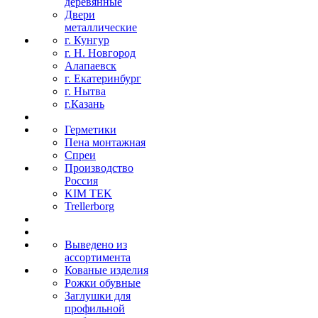
деревянные
Двери
металлические
г. Кунгур
г. Н. Новгород
Алапаевск
г. Екатеринбург
г. Нытва
г.Казань
Герметики
Пена монтажная
Спреи
Производство
Россия
KIM TEK
Trellerborg
Выведено из
ассортимента
Кованые изделия
Рожки обувные
Заглушки для
профильной