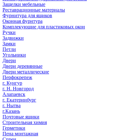
Защелки мебельные
Реставрационные материалы
Фурнитура для ящиков
Оконная фурнтура
Комплекующие для пластиковых окон
Ручки
Задвижки
Замки
Петли
Угольники
Двери
Двери деревянные
Двери металлические
Перфокрепеж
г. Кунгур
г. Н. Новгород
Алапаевск
г. Екатеринбург
г. Нытва
г.Казань
Почтовые ящики
Строительная химия
Герметики
Пена монтажная
Спреи