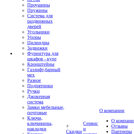
Проушины
Пружины
Система для
раздвижных
дверей
Угольники
Упоры
Цилиндры
Задвижки
Фурнитура для
шкафов - купе
Кронштейны
Газлифт,барный
мех
Разное
Подпятники
Ручки
Джокерная
система
Замки мебельные,
О компании
почтовые
Ключи,
О компани
ключивины,
Сервис
Отзывы
накладки
и
Скидки
Партнеры