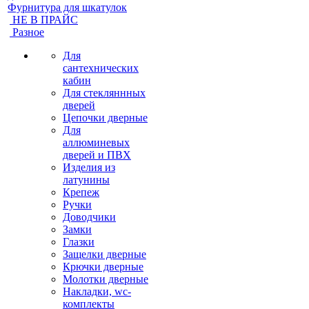
Фурнитура для шкатулок
НЕ В ПРАЙС
Разное
Для
сантехнических
кабин
Для стекляннных
дверей
Цепочки дверные
Для
аллюминевых
дверей и ПВХ
Изделия из
латунины
Крепеж
Ручки
Доводчики
Замки
Глазки
Защелки дверные
Крючки дверные
Молотки дверные
Накладки, wc-
комплекты