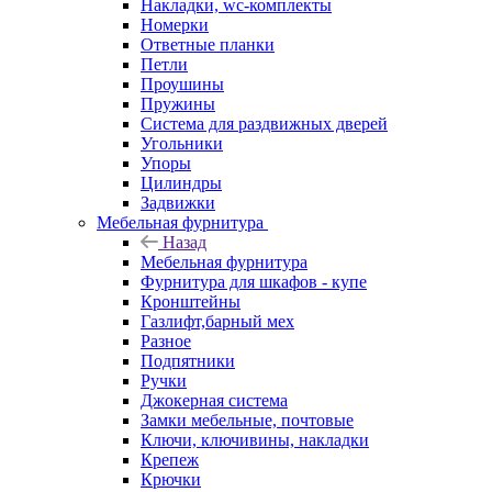
Накладки, wc-комплекты
Номерки
Ответные планки
Петли
Проушины
Пружины
Система для раздвижных дверей
Угольники
Упоры
Цилиндры
Задвижки
Мебельная фурнитура
Назад
Мебельная фурнитура
Фурнитура для шкафов - купе
Кронштейны
Газлифт,барный мех
Разное
Подпятники
Ручки
Джокерная система
Замки мебельные, почтовые
Ключи, ключивины, накладки
Крепеж
Крючки