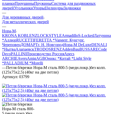
планки
Проушины
Пружины
Система для раздвижных
дверей
Угольники
Упоры
Цилиндры
Задвижки
—
Для деревянных дверей
Для металлических дверей
—
Нора-М
KRONA KOBLENZ
LOCKSTYLE
Armadillo
S-Locked
Латунина
*
Аллюр
RUCETTI
FERETTA *
Vanger
г. Кунгур
г.
Череповец
ДОМАРТ
г. Н. Новгород
Нора-М DeLuxe
DENALI
*
Нытва
Алапаевск
TRODOS
RENZ
AddenBau
BUSSARE
Code
Deco
PALLINI
Производство Россия
Apecs
ARCHIЕ
Avers
Amig
AGB
Оникс *
Китай *
Light Style
*
PALLADIUM *
Morelli
—
Петля б/врезки Нора-М сталь 800-5 (медн.покр.)без колп.
(125х75х2,5) (40кг на две петли)
Артикул:
03799