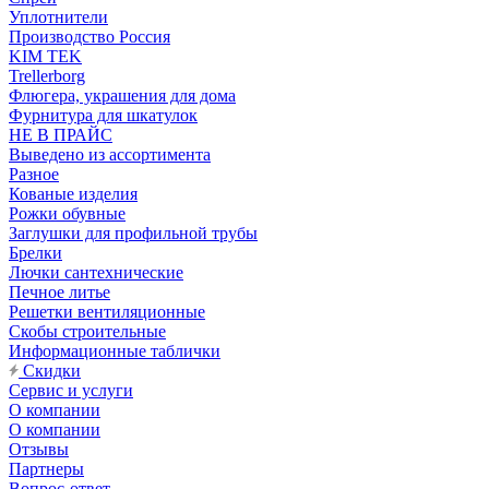
Уплотнители
Производство Россия
KIM TEK
Trellerborg
Флюгера, украшения для дома
Фурнитура для шкатулок
НЕ В ПРАЙС
Выведено из ассортимента
Разное
Кованые изделия
Рожки обувные
Заглушки для профильной трубы
Брелки
Лючки сантехнические
Печное литье
Решетки вентиляционные
Скобы строительные
Информационные таблички
Скидки
Сервис и услуги
О компании
О компании
Отзывы
Партнеры
Вопрос-ответ