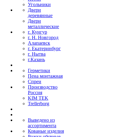
Угольники
Двери
деревянные
Двери
металлические
г. Кунгур
г. Н. Новгород
Алапаевск
г. Екатеринбург
г. Нытва
г.Казань
Герметики
Пена монтажная
Спреи
Производство
Россия
KIM TEK
Trellerborg
Выведено из
ассортимента
Кованые изделия
Рожки обувные