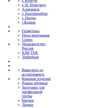
г. Кунгур
г. Н. Новгород
Алапаевск
г. Екатеринбург
г. Нытва
г.Казань
Герметики
Пена монтажная
Спреи
Производство
Россия
KIM TEK
Trellerborg
Выведено из
ассортимента
Кованые изделия
Рожки обувные
Заглушки для
профильной
трубы
Брелки
Лючки