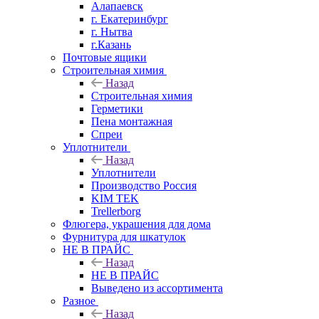
Алапаевск
г. Екатеринбург
г. Нытва
г.Казань
Почтовые ящики
Строительная химия
Назад
Строительная химия
Герметики
Пена монтажная
Спреи
Уплотнители
Назад
Уплотнители
Производство Россия
KIM TEK
Trellerborg
Флюгера, украшения для дома
Фурнитура для шкатулок
НЕ В ПРАЙС
Назад
НЕ В ПРАЙС
Выведено из ассортимента
Разное
Назад