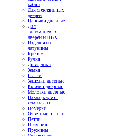
кабин
Для стекляннных
дверей
Цепочки дверные
Для
аллюминевых
дверей и ПВХ
Изделия из
латунины
Крепеж
Ручки
Доводчики
Замки
Глазки
Защелки дверные
Крючки дверные
Молотки дверные
Накладки, wc-
комплекты
Номерки
Ответные планки
Петли
Проушины
Пружины
Система для