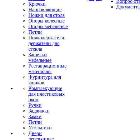
Вопрос-от
Крючки
Документа
Направляющие
Ножки для стола
Опоры колесные
Опоры мебельные
Петли
Полкодержатели,
держатели для
стекла
Защелки
мебельные
Реставрационные
материалы
Фурнитура для
ящиков
Комплекующие
для пластиковых
окон
Ручки
Задвижки
Замки
Петли
Угольники
Двери
деревянные