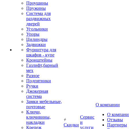
Проушины
Пружины
Система для
раздвижных
дверей
Угольники
Упоры
Цилиндры
Задвижки
Фурнитура для
шкафов - купе
Кронштейны
Газлифт,барный
мех
Разное
Подпятники
Ручки
Джокерная
система
Замки мебельные,
О компании
почтовые
Ключи,
О компани
ключивины,
Сервис
Отзывы
накладки
и
Скидки
Партнеры
Крепеж
услуги