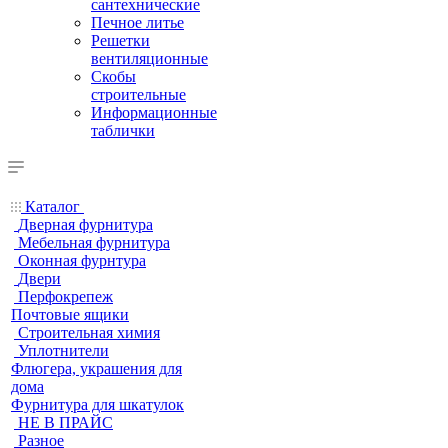
сантехнические
Печное литье
Решетки
вентиляционные
Скобы
строительные
Информационные
таблички
Каталог
Дверная фурнитура
Мебельная фурнитура
Оконная фурнтура
Двери
Перфокрепеж
Почтовые ящики
Строительная химия
Уплотнители
Флюгера, украшения для
дома
Фурнитура для шкатулок
НЕ В ПРАЙС
Разное