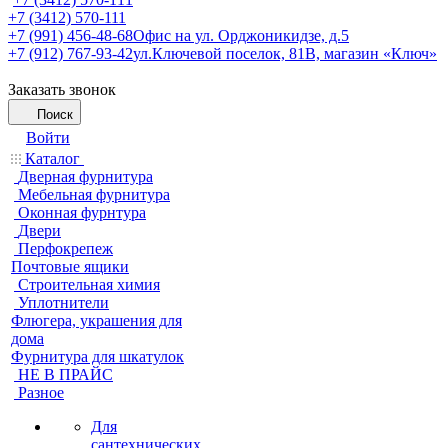
+7 (3412) 570-111
+7 (991) 456-48-68
Офис на ул. Орджоникидзе, д.5
+7 (912) 767-93-42
ул.Ключевой поселок, 81В, магазин «Ключ»
Заказать звонок
Поиск
Войти
Каталог
Дверная фурнитура
Мебельная фурнитура
Оконная фурнтура
Двери
Перфокрепеж
Почтовые ящики
Строительная химия
Уплотнители
Флюгера, украшения для
дома
Фурнитура для шкатулок
НЕ В ПРАЙС
Разное
Для
сантехнических