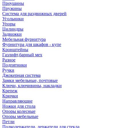
Проушины
Пружины
Система для раздвижных дверей
Угольники
Упоры
Цилиндры
Задвижки
Мебельная фурнитура
Фурнитура для шкафов - купе
Кронштейны
Газлифт,барный мех
Разное
Подпятники
Ручки
Джокерная система
Замки мебельные, почтовые
Ключи, ключивины, накладки
Крепеж
Крючки
Направляющие
Ножки для стола
Опоры колесные
Опоры мебельные
Петли
Полкодержатели, держатели для стекла