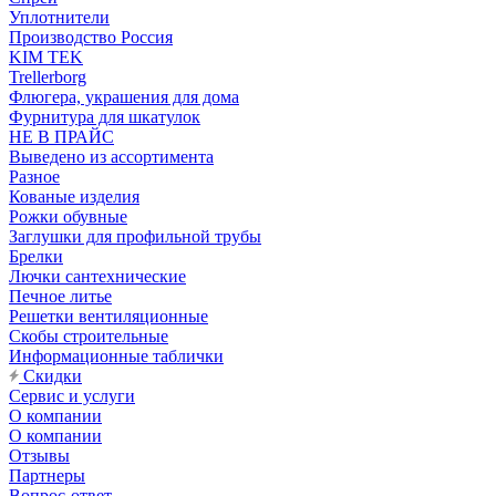
Уплотнители
Производство Россия
KIM TEK
Trellerborg
Флюгера, украшения для дома
Фурнитура для шкатулок
НЕ В ПРАЙС
Выведено из ассортимента
Разное
Кованые изделия
Рожки обувные
Заглушки для профильной трубы
Брелки
Лючки сантехнические
Печное литье
Решетки вентиляционные
Скобы строительные
Информационные таблички
Скидки
Сервис и услуги
О компании
О компании
Отзывы
Партнеры
Вопрос-ответ