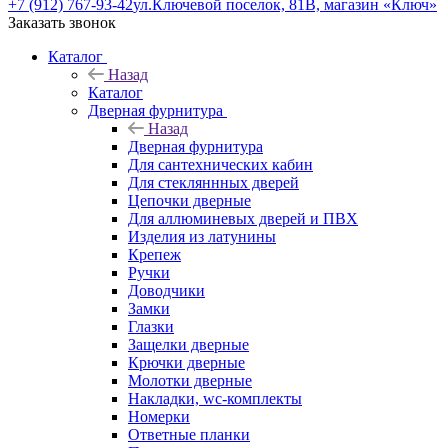
+7 (912) 767-93-42
ул.Ключевой поселок, 81В, магазин «Ключ»
Заказать звонок
Каталог
Назад
Каталог
Дверная фурнитура
Назад
Дверная фурнитура
Для сантехнических кабин
Для стекляннных дверей
Цепочки дверные
Для аллюминевых дверей и ПВХ
Изделия из латунины
Крепеж
Ручки
Доводчики
Замки
Глазки
Защелки дверные
Крючки дверные
Молотки дверные
Накладки, wc-комплекты
Номерки
Ответные планки