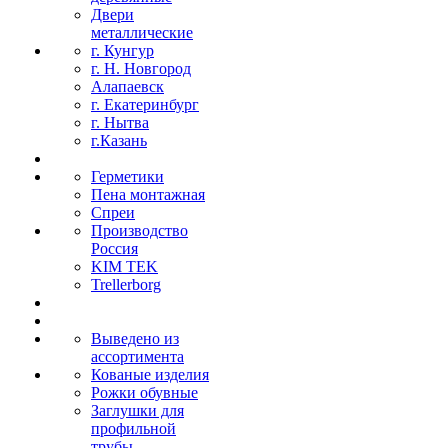
Двери
металлические
г. Кунгур
г. Н. Новгород
Алапаевск
г. Екатеринбург
г. Нытва
г.Казань
Герметики
Пена монтажная
Спреи
Производство
Россия
KIM TEK
Trellerborg
Выведено из
ассортимента
Кованые изделия
Рожки обувные
Заглушки для
профильной
трубы