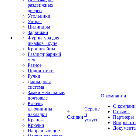
раздвижных
дверей
Угольники
Упоры
Цилиндры
Задвижки
Фурнитура для
шкафов - купе
Кронштейны
Газлифт,барный
мех
Разное
Подпятники
Ручки
Джокерная
система
Замки мебельные,
О компании
почтовые
Ключи,
О компани
ключивины,
Сервис
Отзывы
накладки
и
Скидки
Партнеры
Крепеж
услуги
Вопрос-от
Крючки
Документа
Направляющие