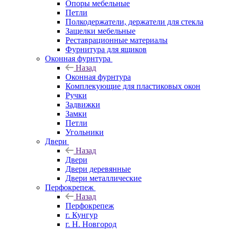
Опоры мебельные
Петли
Полкодержатели, держатели для стекла
Защелки мебельные
Реставрационные материалы
Фурнитура для ящиков
Оконная фурнтура
Назад
Оконная фурнтура
Комплекующие для пластиковых окон
Ручки
Задвижки
Замки
Петли
Угольники
Двери
Назад
Двери
Двери деревянные
Двери металлические
Перфокрепеж
Назад
Перфокрепеж
г. Кунгур
г. Н. Новгород