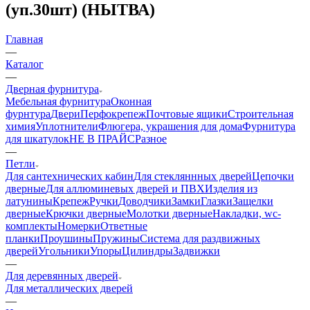
(уп.30шт) (НЫТВА)
Главная
—
Каталог
—
Дверная фурнитура
Мебельная фурнитура
Оконная
фурнтура
Двери
Перфокрепеж
Почтовые ящики
Строительная
химия
Уплотнители
Флюгера, украшения для дома
Фурнитура
для шкатулок
НЕ В ПРАЙС
Разное
—
Петли
Для сантехнических кабин
Для стекляннных дверей
Цепочки
дверные
Для аллюминевых дверей и ПВХ
Изделия из
латунины
Крепеж
Ручки
Доводчики
Замки
Глазки
Защелки
дверные
Крючки дверные
Молотки дверные
Накладки, wc-
комплекты
Номерки
Ответные
планки
Проушины
Пружины
Система для раздвижных
дверей
Угольники
Упоры
Цилиндры
Задвижки
—
Для деревянных дверей
Для металлических дверей
—