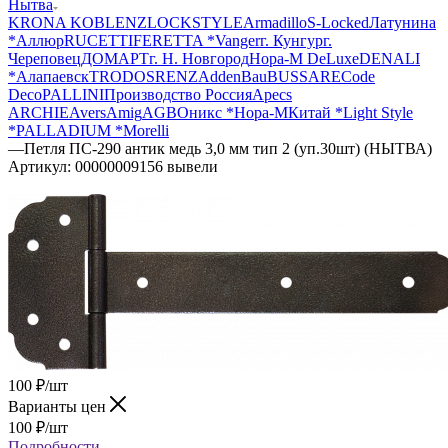
Нытва
KRONA KOBLENZ
LOCKSTYLE
Armadillo
S-Locked
Латунина
*
Аллюр
RUCETTI
FERETTA *
Vanger
г. Кунгур
г.
Череповец
ДОМАРТ
г. Н. Новгород
Нора-М DeLuxe
DENALI
*
Алапаевск
TRODOS
RENZ
AddenBau
BUSSARE
Code
Deco
PALLINI
Производство Россия
Apecs
ARCHIЕ
Avers
Amig
AGB
Оникс *
Нора-М
Китай *
Light Style
*
PALLADIUM *
Morelli
—
Петля ПС-290 антик медь 3,0 мм тип 2 (уп.30шт) (НЫТВА)
Артикул:
00000009156 вывели
100
₽
/шт
Варианты цен
100
₽
/шт
Подробности