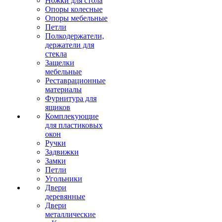
Ножки для стола
Опоры колесные
Опоры мебельные
Петли
Полкодержатели,
держатели для
стекла
Защелки
мебельные
Реставрационные
материалы
Фурнитура для
ящиков
Комплекующие
для пластиковых
окон
Ручки
Задвижки
Замки
Петли
Угольники
Двери
деревянные
Двери
металлические