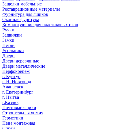
Защелки мебельные
Реставрационные материалы
Фурнитура для ящиков
Оконная фурнтура
Комплекующие для пластиковых окон
Ручки
Задвижки
Замки
Петли
Угольники
Двери
Двери деревянные
Двери металлические
Перфокрепеж
г. Кунгур
г. Н. Новгород
Алапаевск
г. Екатеринбург
г. Нытва
г.Казань
Почтовые ящики
Строительная химия
Герметики
Пена монтажная
Спреи