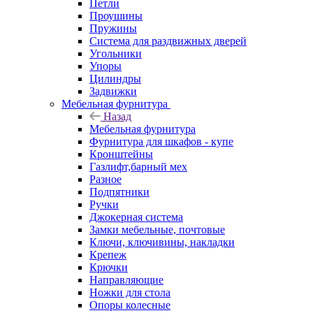
Петли
Проушины
Пружины
Система для раздвижных дверей
Угольники
Упоры
Цилиндры
Задвижки
Мебельная фурнитура
Назад
Мебельная фурнитура
Фурнитура для шкафов - купе
Кронштейны
Газлифт,барный мех
Разное
Подпятники
Ручки
Джокерная система
Замки мебельные, почтовые
Ключи, ключивины, накладки
Крепеж
Крючки
Направляющие
Ножки для стола
Опоры колесные