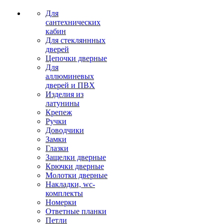
Для
сантехнических
кабин
Для стекляннных
дверей
Цепочки дверные
Для
аллюминевых
дверей и ПВХ
Изделия из
латунины
Крепеж
Ручки
Доводчики
Замки
Глазки
Защелки дверные
Крючки дверные
Молотки дверные
Накладки, wc-
комплекты
Номерки
Ответные планки
Петли