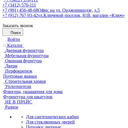
+7 (3412) 570-111
+7 (991) 456-48-68
Офис на ул. Орджоникидзе, д.5
+7 (912) 767-93-42
ул.Ключевой поселок, 81В, магазин «Ключ»
Заказать звонок
Поиск
Войти
Каталог
Дверная фурнитура
Мебельная фурнитура
Оконная фурнтура
Двери
Перфокрепеж
Почтовые ящики
Строительная химия
Уплотнители
Флюгера, украшения для дома
Фурнитура для шкатулок
НЕ В ПРАЙС
Разное
Для сантехнических кабин
Для стекляннных дверей
Цепочки дверные