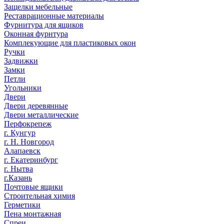
Защелки мебельные
Реставрационные материалы
Фурнитура для ящиков
Оконная фурнтура
Комплекующие для пластиковых окон
Ручки
Задвижки
Замки
Петли
Угольники
Двери
Двери деревянные
Двери металлические
Перфокрепеж
г. Кунгур
г. Н. Новгород
Алапаевск
г. Екатеринбург
г. Нытва
г.Казань
Почтовые ящики
Строительная химия
Герметики
Пена монтажная
Спреи