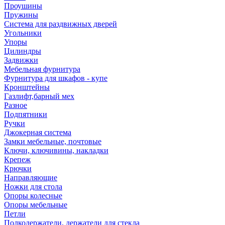
Проушины
Пружины
Система для раздвижных дверей
Угольники
Упоры
Цилиндры
Задвижки
Мебельная фурнитура
Фурнитура для шкафов - купе
Кронштейны
Газлифт,барный мех
Разное
Подпятники
Ручки
Джокерная система
Замки мебельные, почтовые
Ключи, ключивины, накладки
Крепеж
Крючки
Направляющие
Ножки для стола
Опоры колесные
Опоры мебельные
Петли
Полкодержатели, держатели для стекла