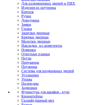
Для аллюминевых дверей и ПВХ
Изделия из латунины
Крепеж
Ручки
Доводчики
Замки
Глазки
Защелки дверные
Крючки дверные
Молотки дверные
Накладки, wc-комплекты
Номерки
Ответные планки
Петли
Проушины
Пружины
Система для раздвижных дверей
Угольники
Упоры
Цилиндры
Задвижки
Фурнитура для шкафов - купе
Кронштейны
Газлифт,барный мех
Разное