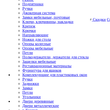
Подпятники
Ручки
Джокерная система
Замки мебельные, почтовые
Скидки
С
Ключи, ключивины, накладки
Крепеж
Крючки
Направляющие
Ножки для стола
Опоры колесные
Опоры мебельные
Петли
Полкодержатели, держатели для стекла
Защелки мебельные
Реставрационные материалы
Фурнитура для ящиков
Комплекующие для пластиковых окон
Ручки
Задвижки
Замки
Петли
Угольники
Двери деревянные
Двери металлические