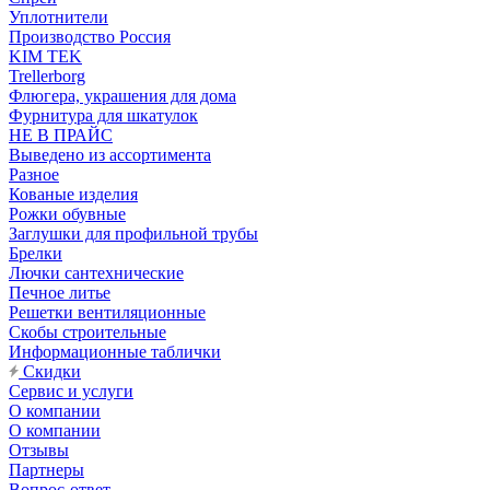
Уплотнители
Производство Россия
KIM TEK
Trellerborg
Флюгера, украшения для дома
Фурнитура для шкатулок
НЕ В ПРАЙС
Выведено из ассортимента
Разное
Кованые изделия
Рожки обувные
Заглушки для профильной трубы
Брелки
Лючки сантехнические
Печное литье
Решетки вентиляционные
Скобы строительные
Информационные таблички
Скидки
Сервис и услуги
О компании
О компании
Отзывы
Партнеры
Вопрос-ответ