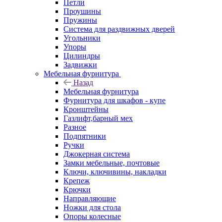
Петли
Проушины
Пружины
Система для раздвижных дверей
Угольники
Упоры
Цилиндры
Задвижки
Мебельная фурнитура
Назад
Мебельная фурнитура
Фурнитура для шкафов - купе
Кронштейны
Газлифт,барный мех
Разное
Подпятники
Ручки
Джокерная система
Замки мебельные, почтовые
Ключи, ключивины, накладки
Крепеж
Крючки
Направляющие
Ножки для стола
Опоры колесные