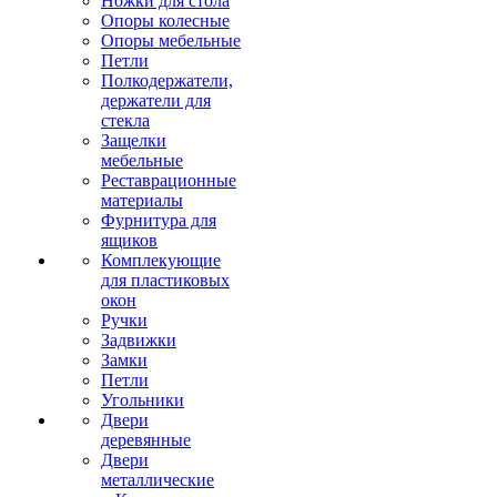
Ножки для стола
Опоры колесные
Опоры мебельные
Петли
Полкодержатели,
держатели для
стекла
Защелки
мебельные
Реставрационные
материалы
Фурнитура для
ящиков
Комплекующие
для пластиковых
окон
Ручки
Задвижки
Замки
Петли
Угольники
Двери
деревянные
Двери
металлические