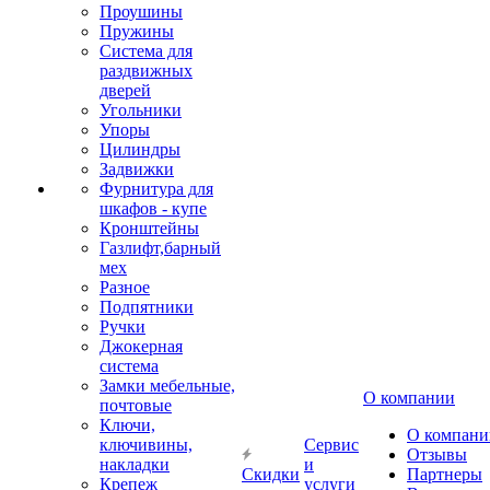
Проушины
Пружины
Система для
раздвижных
дверей
Угольники
Упоры
Цилиндры
Задвижки
Фурнитура для
шкафов - купе
Кронштейны
Газлифт,барный
мех
Разное
Подпятники
Ручки
Джокерная
система
Замки мебельные,
О компании
почтовые
Ключи,
О компани
ключивины,
Сервис
Отзывы
накладки
и
Скидки
Партнеры
Крепеж
услуги