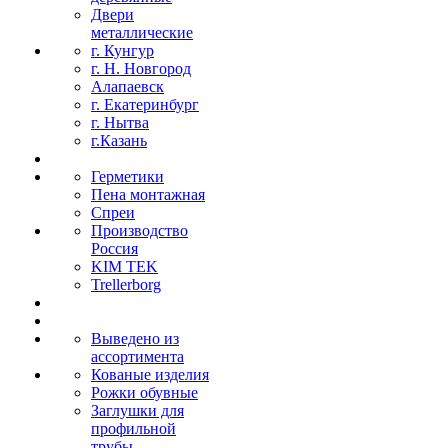
Двери
металлические
г. Кунгур
г. Н. Новгород
Алапаевск
г. Екатеринбург
г. Нытва
г.Казань
Герметики
Пена монтажная
Спреи
Производство
Россия
KIM TEK
Trellerborg
Выведено из
ассортимента
Кованые изделия
Рожки обувные
Заглушки для
профильной
трубы