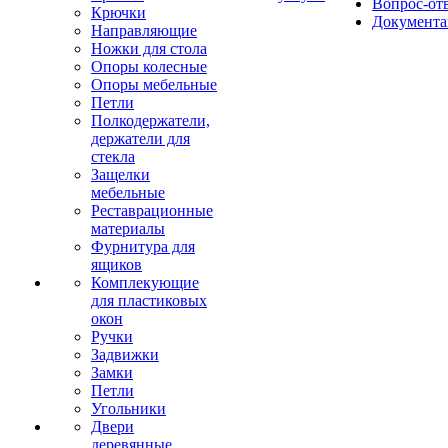
Вопрос-от
Крючки
Документа
Направляющие
Ножки для стола
Опоры колесные
Опоры мебельные
Петли
Полкодержатели,
держатели для
стекла
Защелки
мебельные
Реставрационные
материалы
Фурнитура для
ящиков
Комплекующие
для пластиковых
окон
Ручки
Задвижки
Замки
Петли
Угольники
Двери
деревянные