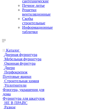
сантехнические
Печное литье
Решетки
вентиляционные
Скобы
строительные
Информационные
таблички
Каталог
Дверная фурнитура
Мебельная фурнитура
Оконная фурнтура
Двери
Перфокрепеж
Почтовые ящики
Строительная химия
Уплотнители
Флюгера, украшения для
дома
Фурнитура для шкатулок
НЕ В ПРАЙС
Разное