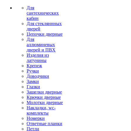
Для
сантехнических
кабин
Для стекляннных
дверей
Цепочки дверные
Для
аллюминевых
дверей и ПВХ
Изделия из
латунины
Крепеж
Ручки
Доводчики
Замки
Глазки
Защелки дверные
Крючки дверные
Молотки дверные
Накладки, wc-
комплекты
Номерки
Ответные планки
Петли