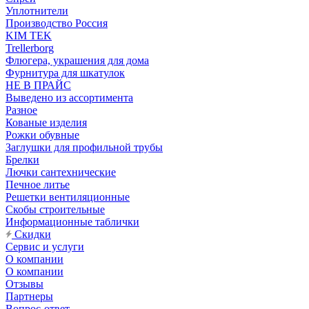
Уплотнители
Производство Россия
KIM TEK
Trellerborg
Флюгера, украшения для дома
Фурнитура для шкатулок
НЕ В ПРАЙС
Выведено из ассортимента
Разное
Кованые изделия
Рожки обувные
Заглушки для профильной трубы
Брелки
Лючки сантехнические
Печное литье
Решетки вентиляционные
Скобы строительные
Информационные таблички
Скидки
Сервис и услуги
О компании
О компании
Отзывы
Партнеры
Вопрос-ответ