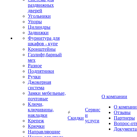
раздвижных
дверей
Угольники
Упоры
Цилиндры
Задвижки
Фурнитура для
шкафов - купе
Кронштейны
Газлифт,барный
мех
Разное
Подпятники
Ручки
Джокерная
система
Замки мебельные,
О компании
почтовые
Ключи,
О компани
ключивины,
Сервис
Отзывы
накладки
и
Скидки
Партнеры
Крепеж
услуги
Вопрос-от
Крючки
Документа
Направляющие