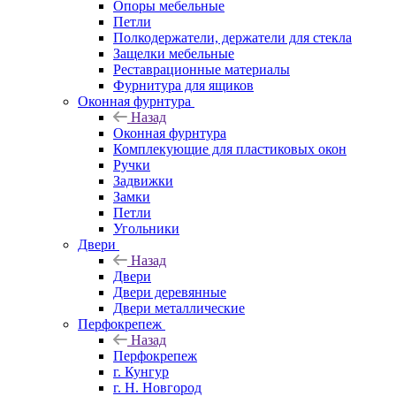
Опоры мебельные
Петли
Полкодержатели, держатели для стекла
Защелки мебельные
Реставрационные материалы
Фурнитура для ящиков
Оконная фурнтура
Назад
Оконная фурнтура
Комплекующие для пластиковых окон
Ручки
Задвижки
Замки
Петли
Угольники
Двери
Назад
Двери
Двери деревянные
Двери металлические
Перфокрепеж
Назад
Перфокрепеж
г. Кунгур
г. Н. Новгород