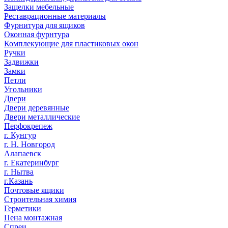
Защелки мебельные
Реставрационные материалы
Фурнитура для ящиков
Оконная фурнтура
Комплекующие для пластиковых окон
Ручки
Задвижки
Замки
Петли
Угольники
Двери
Двери деревянные
Двери металлические
Перфокрепеж
г. Кунгур
г. Н. Новгород
Алапаевск
г. Екатеринбург
г. Нытва
г.Казань
Почтовые ящики
Строительная химия
Герметики
Пена монтажная
Спреи