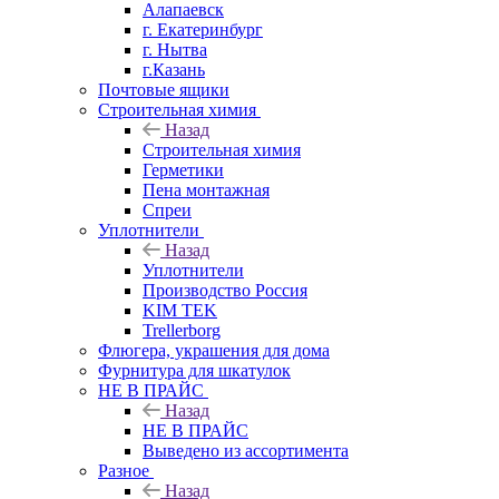
Алапаевск
г. Екатеринбург
г. Нытва
г.Казань
Почтовые ящики
Строительная химия
Назад
Строительная химия
Герметики
Пена монтажная
Спреи
Уплотнители
Назад
Уплотнители
Производство Россия
KIM TEK
Trellerborg
Флюгера, украшения для дома
Фурнитура для шкатулок
НЕ В ПРАЙС
Назад
НЕ В ПРАЙС
Выведено из ассортимента
Разное
Назад