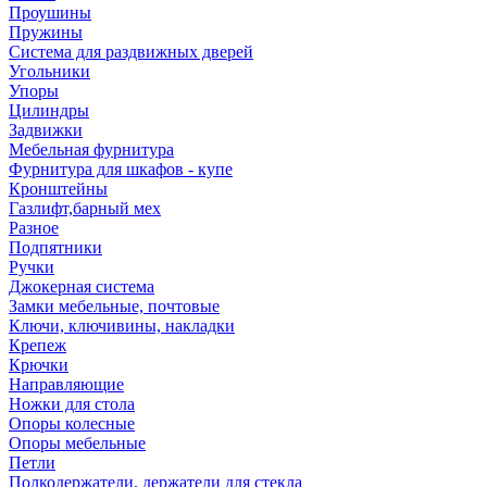
Проушины
Пружины
Система для раздвижных дверей
Угольники
Упоры
Цилиндры
Задвижки
Мебельная фурнитура
Фурнитура для шкафов - купе
Кронштейны
Газлифт,барный мех
Разное
Подпятники
Ручки
Джокерная система
Замки мебельные, почтовые
Ключи, ключивины, накладки
Крепеж
Крючки
Направляющие
Ножки для стола
Опоры колесные
Опоры мебельные
Петли
Полкодержатели, держатели для стекла