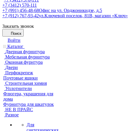
+7 (3412) 570-111
+7 (991) 456-48-68
Офис на ул. Орджоникидзе, д.5
+7 (912) 767-93-42
ул.Ключевой поселок, 81В, магазин «Ключ»
Заказать звонок
Поиск
Войти
Каталог
Дверная фурнитура
Мебельная фурнитура
Оконная фурнтура
Двери
Перфокрепеж
Почтовые ящики
Строительная химия
Уплотнители
Флюгера, украшения для
дома
Фурнитура для шкатулок
НЕ В ПРАЙС
Разное
Для
сантехнических