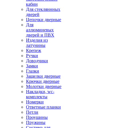
кабин
Для стекляннных
дверей
Цепочки дверные
Для
аллюминевых
дверей и ПВХ
Изделия из
латунины
Крепеж
Ручки
Доводчики
Замки
Глазки
Защелки дверные
Крючки дверные
Молотки дверные
Накладки, wc-
комплекты
Номерки
Ответные планки
Петли
Проушины
Пружины
Система для