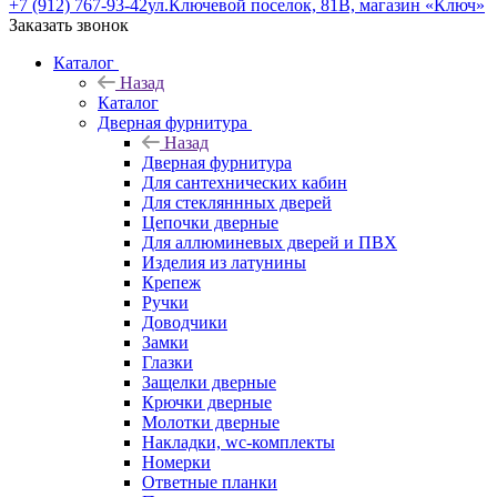
+7 (912) 767-93-42
ул.Ключевой поселок, 81В, магазин «Ключ»
Заказать звонок
Каталог
Назад
Каталог
Дверная фурнитура
Назад
Дверная фурнитура
Для сантехнических кабин
Для стекляннных дверей
Цепочки дверные
Для аллюминевых дверей и ПВХ
Изделия из латунины
Крепеж
Ручки
Доводчики
Замки
Глазки
Защелки дверные
Крючки дверные
Молотки дверные
Накладки, wc-комплекты
Номерки
Ответные планки