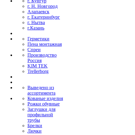
г. Кунгур
г. Н. Новгород
Алапаевск
г. Екатеринбург
г. Нытва
г.Казань
Герметики
Пена монтажная
Спреи
Производство
Россия
KIM TEK
Trellerborg
Выведено из
ассортимента
Кованые изделия
Рожки обувные
Заглушки для
профильной
трубы
Брелки
Лючки