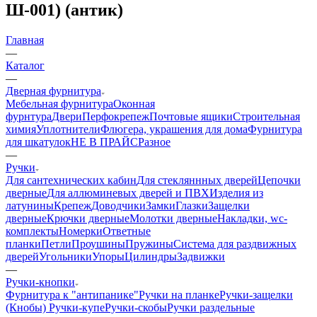
Ш-001) (антик)
Главная
—
Каталог
—
Дверная фурнитура
Мебельная фурнитура
Оконная
фурнтура
Двери
Перфокрепеж
Почтовые ящики
Строительная
химия
Уплотнители
Флюгера, украшения для дома
Фурнитура
для шкатулок
НЕ В ПРАЙС
Разное
—
Ручки
Для сантехнических кабин
Для стекляннных дверей
Цепочки
дверные
Для аллюминевых дверей и ПВХ
Изделия из
латунины
Крепеж
Доводчики
Замки
Глазки
Защелки
дверные
Крючки дверные
Молотки дверные
Накладки, wc-
комплекты
Номерки
Ответные
планки
Петли
Проушины
Пружины
Система для раздвижных
дверей
Угольники
Упоры
Цилиндры
Задвижки
—
Ручки-кнопки
Фурнитура к "антипанике"
Ручки на планке
Ручки-защелки
(Кнобы)
Ручки-купе
Ручки-скобы
Ручки раздельные