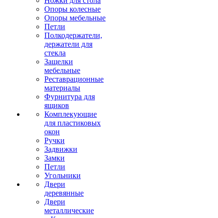
Ножки для стола
Опоры колесные
Опоры мебельные
Петли
Полкодержатели,
держатели для
стекла
Защелки
мебельные
Реставрационные
материалы
Фурнитура для
ящиков
Комплекующие
для пластиковых
окон
Ручки
Задвижки
Замки
Петли
Угольники
Двери
деревянные
Двери
металлические