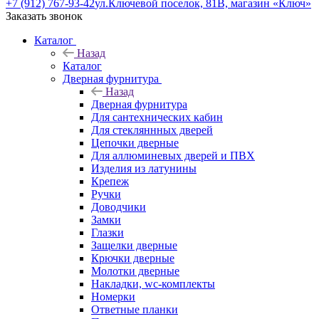
+7 (912) 767-93-42
ул.Ключевой поселок, 81В, магазин «Ключ»
Заказать звонок
Каталог
Назад
Каталог
Дверная фурнитура
Назад
Дверная фурнитура
Для сантехнических кабин
Для стекляннных дверей
Цепочки дверные
Для аллюминевых дверей и ПВХ
Изделия из латунины
Крепеж
Ручки
Доводчики
Замки
Глазки
Защелки дверные
Крючки дверные
Молотки дверные
Накладки, wc-комплекты
Номерки
Ответные планки