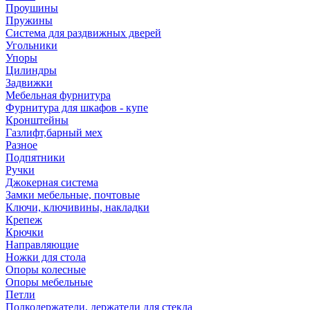
Проушины
Пружины
Система для раздвижных дверей
Угольники
Упоры
Цилиндры
Задвижки
Мебельная фурнитура
Фурнитура для шкафов - купе
Кронштейны
Газлифт,барный мех
Разное
Подпятники
Ручки
Джокерная система
Замки мебельные, почтовые
Ключи, ключивины, накладки
Крепеж
Крючки
Направляющие
Ножки для стола
Опоры колесные
Опоры мебельные
Петли
Полкодержатели, держатели для стекла