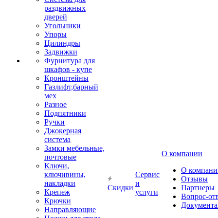
раздвижных
дверей
Угольники
Упоры
Цилиндры
Задвижки
Фурнитура для
шкафов - купе
Кронштейны
Газлифт,барный
мех
Разное
Подпятники
Ручки
Джокерная
система
Замки мебельные,
О компании
почтовые
Ключи,
О компани
ключивины,
Сервис
Отзывы
накладки
и
Скидки
Партнеры
Крепеж
услуги
Вопрос-от
Крючки
Документа
Направляющие