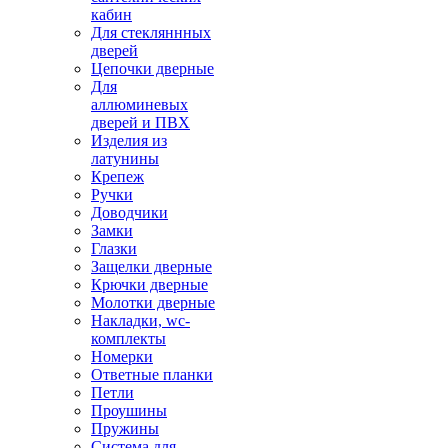
кабин
Для стекляннных
дверей
Цепочки дверные
Для
аллюминевых
дверей и ПВХ
Изделия из
латунины
Крепеж
Ручки
Доводчики
Замки
Глазки
Защелки дверные
Крючки дверные
Молотки дверные
Накладки, wc-
комплекты
Номерки
Ответные планки
Петли
Проушины
Пружины
Система для