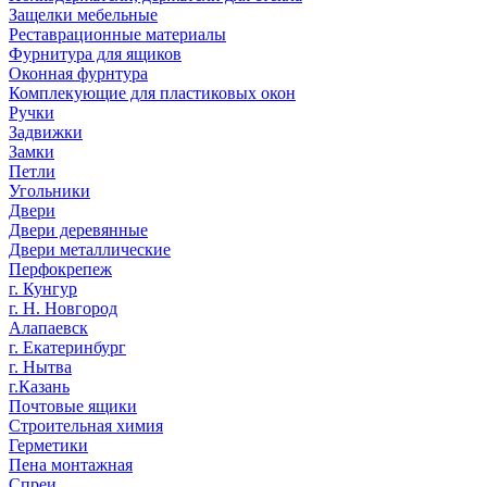
Защелки мебельные
Реставрационные материалы
Фурнитура для ящиков
Оконная фурнтура
Комплекующие для пластиковых окон
Ручки
Задвижки
Замки
Петли
Угольники
Двери
Двери деревянные
Двери металлические
Перфокрепеж
г. Кунгур
г. Н. Новгород
Алапаевск
г. Екатеринбург
г. Нытва
г.Казань
Почтовые ящики
Строительная химия
Герметики
Пена монтажная
Спреи