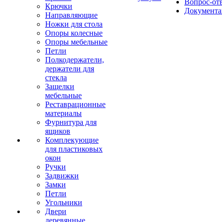
Вопрос-от
Крючки
Документа
Направляющие
Ножки для стола
Опоры колесные
Опоры мебельные
Петли
Полкодержатели,
держатели для
стекла
Защелки
мебельные
Реставрационные
материалы
Фурнитура для
ящиков
Комплекующие
для пластиковых
окон
Ручки
Задвижки
Замки
Петли
Угольники
Двери
деревянные