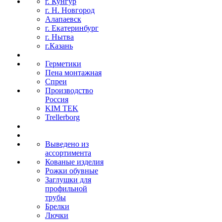
г. Кунгур
г. Н. Новгород
Алапаевск
г. Екатеринбург
г. Нытва
г.Казань
Герметики
Пена монтажная
Спреи
Производство
Россия
KIM TEK
Trellerborg
Выведено из
ассортимента
Кованые изделия
Рожки обувные
Заглушки для
профильной
трубы
Брелки
Лючки