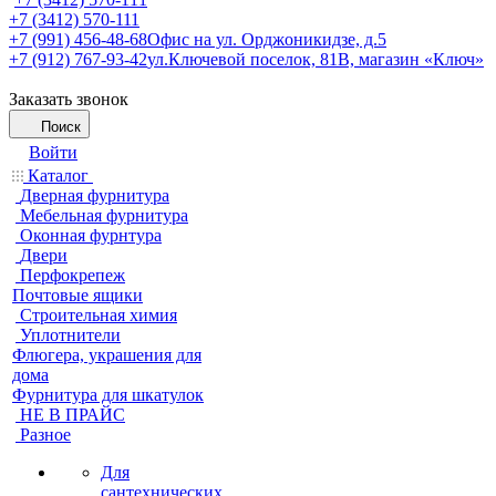
+7 (3412) 570-111
+7 (991) 456-48-68
Офис на ул. Орджоникидзе, д.5
+7 (912) 767-93-42
ул.Ключевой поселок, 81В, магазин «Ключ»
Заказать звонок
Поиск
Войти
Каталог
Дверная фурнитура
Мебельная фурнитура
Оконная фурнтура
Двери
Перфокрепеж
Почтовые ящики
Строительная химия
Уплотнители
Флюгера, украшения для
дома
Фурнитура для шкатулок
НЕ В ПРАЙС
Разное
Для
сантехнических