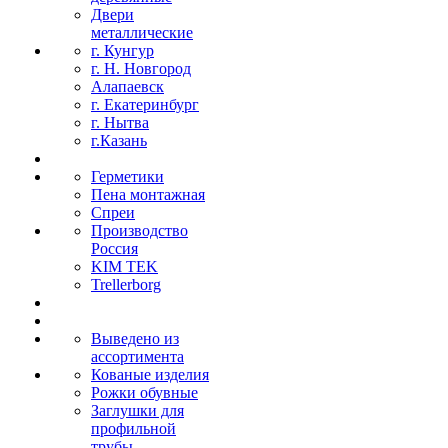
Двери
металлические
г. Кунгур
г. Н. Новгород
Алапаевск
г. Екатеринбург
г. Нытва
г.Казань
Герметики
Пена монтажная
Спреи
Производство
Россия
KIM TEK
Trellerborg
Выведено из
ассортимента
Кованые изделия
Рожки обувные
Заглушки для
профильной
трубы