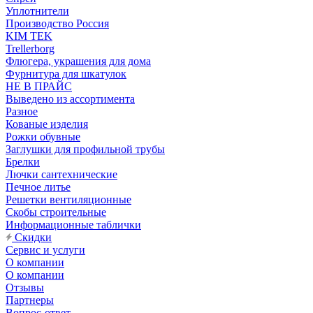
Уплотнители
Производство Россия
KIM TEK
Trellerborg
Флюгера, украшения для дома
Фурнитура для шкатулок
НЕ В ПРАЙС
Выведено из ассортимента
Разное
Кованые изделия
Рожки обувные
Заглушки для профильной трубы
Брелки
Лючки сантехнические
Печное литье
Решетки вентиляционные
Скобы строительные
Информационные таблички
Скидки
Сервис и услуги
О компании
О компании
Отзывы
Партнеры
Вопрос-ответ