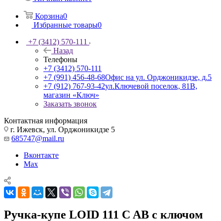
Корзина
0
Избранные товары
0
+7 (3412) 570-111
Назад
Телефоны
+7 (3412) 570-111
+7 (991) 456-48-68
Офис на ул. Орджоникидзе, д.5
+7 (912) 767-93-42
ул.Ключевой поселок, 81В,
магазин «Ключ»
Заказать звонок
Контактная информация
г. Ижевск, ул. Орджоникидзе 5
685747@mail.ru
Вконтакте
Max
Ручка-купе LOID 111 C AB с ключом