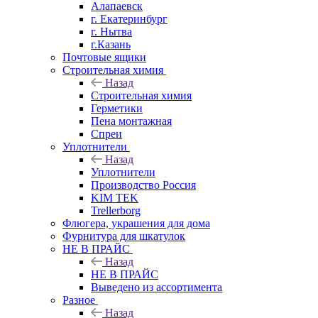
Алапаевск
г. Екатеринбург
г. Нытва
г.Казань
Почтовые ящики
Строительная химия
Назад
Строительная химия
Герметики
Пена монтажная
Спреи
Уплотнители
Назад
Уплотнители
Производство Россия
KIM TEK
Trellerborg
Флюгера, украшения для дома
Фурнитура для шкатулок
НЕ В ПРАЙС
Назад
НЕ В ПРАЙС
Выведено из ассортимента
Разное
Назад