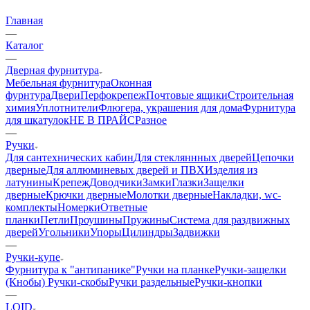
Главная
—
Каталог
—
Дверная фурнитура
Мебельная фурнитура
Оконная
фурнтура
Двери
Перфокрепеж
Почтовые ящики
Строительная
химия
Уплотнители
Флюгера, украшения для дома
Фурнитура
для шкатулок
НЕ В ПРАЙС
Разное
—
Ручки
Для сантехнических кабин
Для стекляннных дверей
Цепочки
дверные
Для аллюминевых дверей и ПВХ
Изделия из
латунины
Крепеж
Доводчики
Замки
Глазки
Защелки
дверные
Крючки дверные
Молотки дверные
Накладки, wc-
комплекты
Номерки
Ответные
планки
Петли
Проушины
Пружины
Система для раздвижных
дверей
Угольники
Упоры
Цилиндры
Задвижки
—
Ручки-купе
Фурнитура к "антипанике"
Ручки на планке
Ручки-защелки
(Кнобы)
Ручки-скобы
Ручки раздельные
Ручки-кнопки
—
LOID