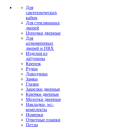
Для
сантехнических
кабин
Для стекляннных
дверей
Цепочки дверные
Для
аллюминевых
дверей и ПВХ
Изделия из
латунины
Крепеж
Ручки
Доводчики
Замки
Глазки
Защелки дверные
Крючки дверные
Молотки дверные
Накладки, wc-
комплекты
Номерки
Ответные планки
Петли