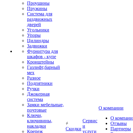
Проушины
Пружины
Система для
раздвижных
дверей
Угольники
Упоры
Цилиндры
Задвижки
Фурнитура для
шкафов - купе
Кронштейны
Газлифт,барный
мех
Разное
Подпятники
Ручки
Джокерная
система
Замки мебельные,
О компании
почтовые
Ключи,
О компани
ключивины,
Сервис
Отзывы
накладки
и
Скидки
Партнеры
Крепеж
услуги