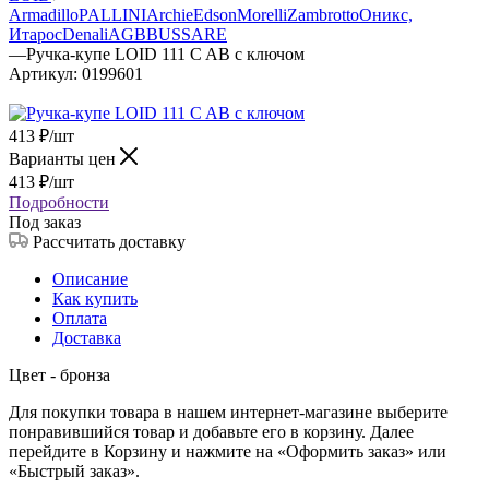
Armadillo
PALLINI
Archie
Edson
Morelli
Zambrotto
Оникс,
Итарос
Denali
AGB
BUSSARE
—
Ручка-купе LOID 111 C AB с ключом
Артикул:
0199601
413
₽
/шт
Варианты цен
413
₽
/шт
Подробности
Под заказ
Рассчитать доставку
Описание
Как купить
Оплата
Доставка
Цвет - бронза
Для покупки товара в нашем интернет-магазине выберите
понравившийся товар и добавьте его в корзину. Далее
перейдите в Корзину и нажмите на «Оформить заказ» или
«Быстрый заказ».