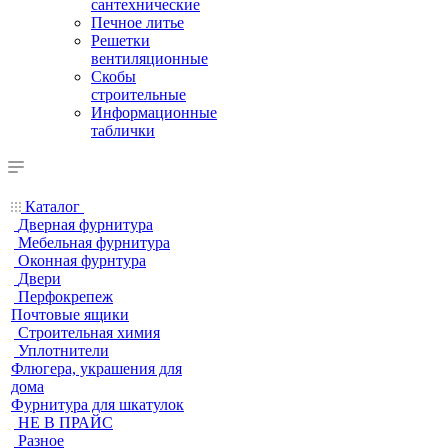
сантехнические
Печное литье
Решетки
вентиляционные
Скобы
строительные
Информационные
таблички
Каталог
Дверная фурнитура
Мебельная фурнитура
Оконная фурнтура
Двери
Перфокрепеж
Почтовые ящики
Строительная химия
Уплотнители
Флюгера, украшения для
дома
Фурнитура для шкатулок
НЕ В ПРАЙС
Разное