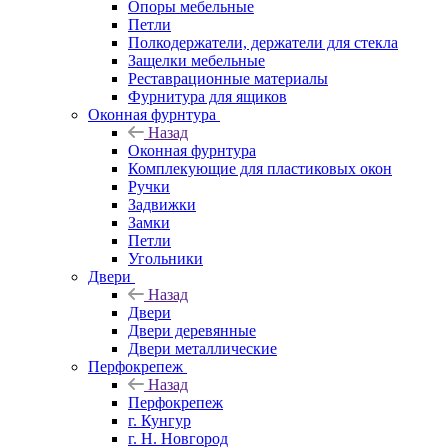
Опоры мебельные
Петли
Полкодержатели, держатели для стекла
Защелки мебельные
Реставрационные материалы
Фурнитура для ящиков
Оконная фурнтура
Назад
Оконная фурнтура
Комплекующие для пластиковых окон
Ручки
Задвижки
Замки
Петли
Угольники
Двери
Назад
Двери
Двери деревянные
Двери металлические
Перфокрепеж
Назад
Перфокрепеж
г. Кунгур
г. Н. Новгород