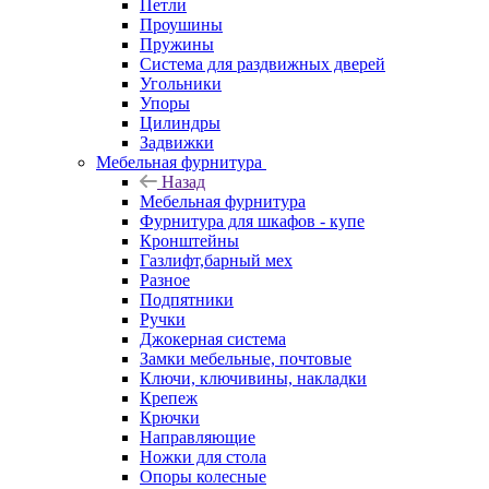
Петли
Проушины
Пружины
Система для раздвижных дверей
Угольники
Упоры
Цилиндры
Задвижки
Мебельная фурнитура
Назад
Мебельная фурнитура
Фурнитура для шкафов - купе
Кронштейны
Газлифт,барный мех
Разное
Подпятники
Ручки
Джокерная система
Замки мебельные, почтовые
Ключи, ключивины, накладки
Крепеж
Крючки
Направляющие
Ножки для стола
Опоры колесные