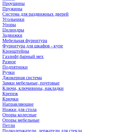
Проушины
Пружины
Система для раздвижных дверей
Угольники
Упоры
Цилиндры
Задвижки
Мебельная фурнитура
Фурнитура для шкафов - купе
Кронштейны
Газлифт,барный мех
Разное
Подпятники
Ручки
Джокерная система
Замки мебельные, почтовые
Ключи, ключивины, накладки
Крепеж
Крючки
Направляющие
Ножки для стола
Опоры колесные
Опоры мебельные
Петли
Полкодержатели, держатели для стекла