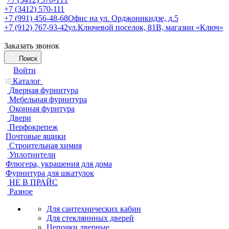
+7 (3412) 570-111
+7 (991) 456-48-68
Офис на ул. Орджоникидзе, д.5
+7 (912) 767-93-42
ул.Ключевой поселок, 81В, магазин «Ключ»
Заказать звонок
Поиск
Войти
Каталог
Дверная фурнитура
Мебельная фурнитура
Оконная фурнтура
Двери
Перфокрепеж
Почтовые ящики
Строительная химия
Уплотнители
Флюгера, украшения для дома
Фурнитура для шкатулок
НЕ В ПРАЙС
Разное
Для сантехнических кабин
Для стекляннных дверей
Цепочки дверные