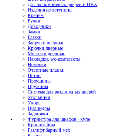
Для аллюминевых дверей и ПВХ
Изделия из латунины
Крепеж
Ручки
Доводчики
Замки
Глазки
Защелки дверные
Крючки дверные
Молотки дверные
Накладки, wc-комплекты
Номерки
Ответные планки
Петли
Проушины
Пружины
Система для раздвижных дверей
Угольники
Упоры
Цилиндры
Задвижки
Фурнитура для шкафов - купе
Кронштейны
Газлифт,барный мех
Разное