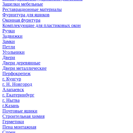
Защелки мебельные
Реставрационные материалы
Фурнитура для ящиков
Оконная фурнтура
Комплекующие для пластиковых окон
Ручки
Задвижки
Замки
Петли
Угольники
Двери
Двери деревянные
Двери металлические
Перфокрепеж
г. Кунгур
г. Н. Новгород
Алапаевск
г. Екатеринбург
г. Нытва
г.Казань
Почтовые ящики
Строительная химия
Герметики
Пена монтажная
Спреи