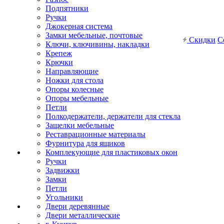
Подпятники
Ручки
Джокерная система
Замки мебельные, почтовые
Скидки
С
Ключи, ключивины, накладки
Крепеж
Крючки
Направляющие
Ножки для стола
Опоры колесные
Опоры мебельные
Петли
Полкодержатели, держатели для стекла
Защелки мебельные
Реставрационные материалы
Фурнитура для ящиков
Комплекующие для пластиковых окон
Ручки
Задвижки
Замки
Петли
Угольники
Двери деревянные
Двери металлические