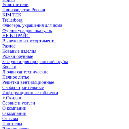
Уплотнители
Производство Россия
KIM TEK
Trellerborg
Флюгера, украшения для дома
Фурнитура для шкатулок
НЕ В ПРАЙС
Выведено из ассортимента
Разное
Кованые изделия
Рожки обувные
Заглушки для профильной трубы
Брелки
Лючки сантехнические
Печное литье
Решетки вентиляционные
Скобы строительные
Информационные таблички
Скидки
Сервис и услуги
О компании
О компании
Отзывы
Партнеры
Вопрос-ответ