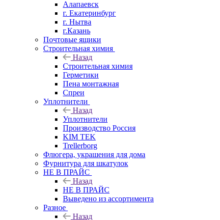
Алапаевск
г. Екатеринбург
г. Нытва
г.Казань
Почтовые ящики
Строительная химия
Назад
Строительная химия
Герметики
Пена монтажная
Спреи
Уплотнители
Назад
Уплотнители
Производство Россия
KIM TEK
Trellerborg
Флюгера, украшения для дома
Фурнитура для шкатулок
НЕ В ПРАЙС
Назад
НЕ В ПРАЙС
Выведено из ассортимента
Разное
Назад