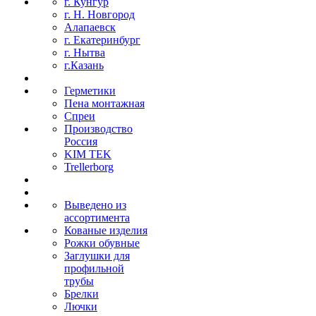
г. Кунгур
г. Н. Новгород
Алапаевск
г. Екатеринбург
г. Нытва
г.Казань
Герметики
Пена монтажная
Спреи
Производство
Россия
KIM TEK
Trellerborg
Выведено из
ассортимента
Кованые изделия
Рожки обувные
Заглушки для
профильной
трубы
Брелки
Лючки