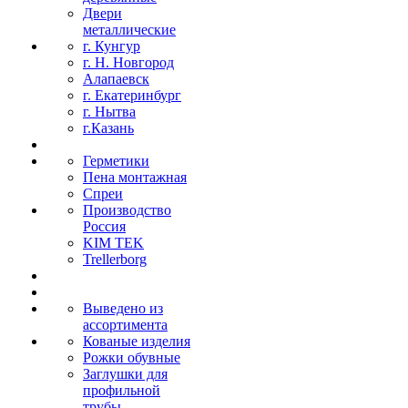
Двери
металлические
г. Кунгур
г. Н. Новгород
Алапаевск
г. Екатеринбург
г. Нытва
г.Казань
Герметики
Пена монтажная
Спреи
Производство
Россия
KIM TEK
Trellerborg
Выведено из
ассортимента
Кованые изделия
Рожки обувные
Заглушки для
профильной
трубы