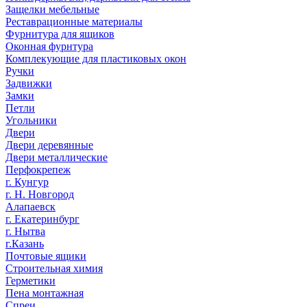
Защелки мебельные
Реставрационные материалы
Фурнитура для ящиков
Оконная фурнтура
Комплекующие для пластиковых окон
Ручки
Задвижки
Замки
Петли
Угольники
Двери
Двери деревянные
Двери металлические
Перфокрепеж
г. Кунгур
г. Н. Новгород
Алапаевск
г. Екатеринбург
г. Нытва
г.Казань
Почтовые ящики
Строительная химия
Герметики
Пена монтажная
Спреи