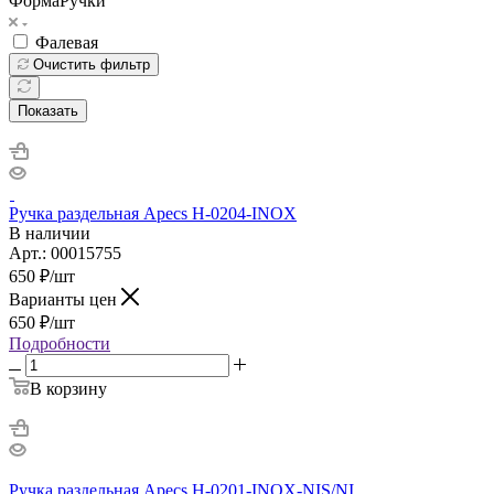
ФормаРучки
Фалевая
Очистить фильтр
Показать
Ручка раздельная Apecs H-0204-INOX
В наличии
Арт.: 00015755
650
₽
/шт
Варианты цен
650
₽
/шт
Подробности
В корзину
Ручка раздельная Apecs H-0201-INOX-NIS/NI