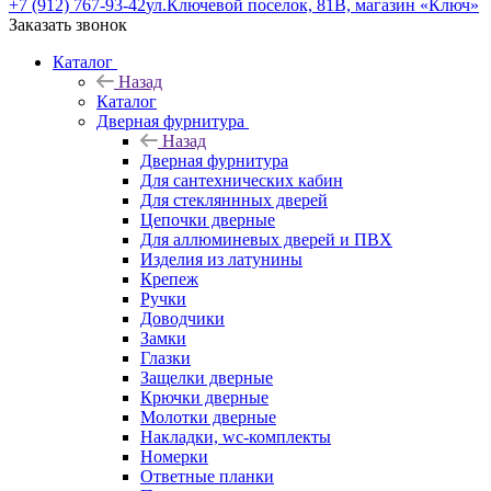
+7 (912) 767-93-42
ул.Ключевой поселок, 81В, магазин «Ключ»
Заказать звонок
Каталог
Назад
Каталог
Дверная фурнитура
Назад
Дверная фурнитура
Для сантехнических кабин
Для стекляннных дверей
Цепочки дверные
Для аллюминевых дверей и ПВХ
Изделия из латунины
Крепеж
Ручки
Доводчики
Замки
Глазки
Защелки дверные
Крючки дверные
Молотки дверные
Накладки, wc-комплекты
Номерки
Ответные планки