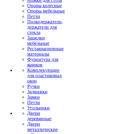
Ножки для стола
Опоры колесные
Опоры мебельные
Петли
Полкодержатели,
держатели для
стекла
Защелки
мебельные
Реставрационные
материалы
Фурнитура для
ящиков
Комплекующие
для пластиковых
окон
Ручки
Задвижки
Замки
Петли
Угольники
Двери
деревянные
Двери
металлические