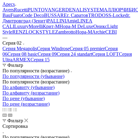
Apecs
Avers
Rucetti
PUNTO
VANGER
DENALI
SYSTEM
АЛЛЮР
ЧИБИ
Bau
Fuaro
Code Deco
BUSSARE
г. Саратов
TRODOS
S-Locked
г.
Дмитровград (Зенит)
PALLINI
Amig
LINEA
CALI
Luxury
Morelli
Крит-М
Нора-М DeLuxe
Оникс
Light
Style
RENZ
LOCKSTYLE
Zambrotto
Нора-М
Archie
CEBI
—
Серия 02
Серия Megapolis
Серия Windrose
Серия 05 premier
Серия
06
Серия 08 basic
Серия 09
Серия 24 standart
Серия LOFT
Серия
Ultra
ARMEX
Серия 15
Фильтр
По популярности (возрастание)
По популярности (убывание)
По популярности (возрастание)
По алфавиту (убывание)
По алфавиту (возрастание)
По цене (убывание)
По цене (возрастание)
Фильтр
Сортировка
По популярности (возрастание)