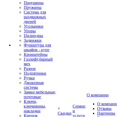
Проушины
Пружины
Система для
раздвижных
дверей
Угольники
Упоры
Цилиндры
Задвижки
Фурнитура для
шкафов - купе
Кронштейны
Газлифт,барный
мех
Разное
Подпятники
Ручки
Джокерная
система
Замки мебельные,
О компании
почтовые
Ключи,
О компани
ключивины,
Сервис
Отзывы
накладки
и
Скидки
Партнеры
Крепеж
услуги