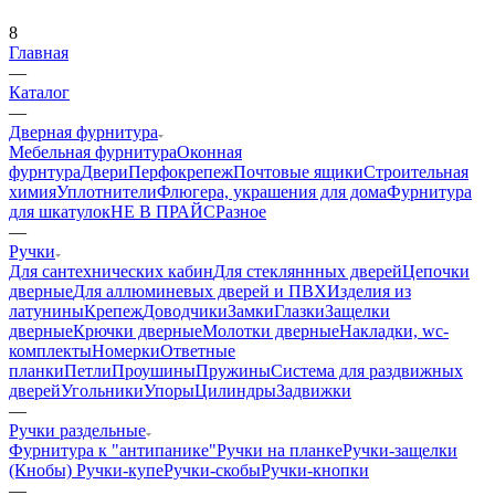
8
Главная
—
Каталог
—
Дверная фурнитура
Мебельная фурнитура
Оконная
фурнтура
Двери
Перфокрепеж
Почтовые ящики
Строительная
химия
Уплотнители
Флюгера, украшения для дома
Фурнитура
для шкатулок
НЕ В ПРАЙС
Разное
—
Ручки
Для сантехнических кабин
Для стекляннных дверей
Цепочки
дверные
Для аллюминевых дверей и ПВХ
Изделия из
латунины
Крепеж
Доводчики
Замки
Глазки
Защелки
дверные
Крючки дверные
Молотки дверные
Накладки, wc-
комплекты
Номерки
Ответные
планки
Петли
Проушины
Пружины
Система для раздвижных
дверей
Угольники
Упоры
Цилиндры
Задвижки
—
Ручки раздельные
Фурнитура к "антипанике"
Ручки на планке
Ручки-защелки
(Кнобы)
Ручки-купе
Ручки-скобы
Ручки-кнопки
—