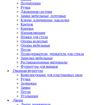
Подпятники
Ручки
Джокерная система
Замки мебельные, почтовые
Ключи, ключивины, накладки
Крепеж
Крючки
Направляющие
Ножки для стола
Опоры колесные
Опоры мебельные
Петли
Полкодержатели, держатели для стекла
Защелки мебельные
Реставрационные материалы
Фурнитура для ящиков
Оконная фурнтура
Комплекующие для пластиковых окон
Ручки
Задвижки
Замки
Петли
Угольники
Двери
Двери деревянные