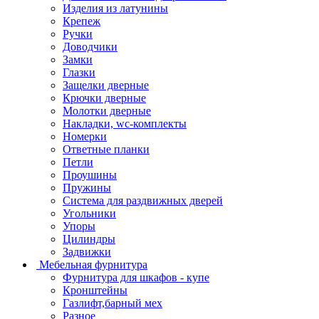
Изделия из латунины
Крепеж
Ручки
Доводчики
Замки
Глазки
Защелки дверные
Крючки дверные
Молотки дверные
Накладки, wc-комплекты
Номерки
Ответные планки
Петли
Проушины
Пружины
Система для раздвижных дверей
Угольники
Упоры
Цилиндры
Задвижки
Мебельная фурнитура
Фурнитура для шкафов - купе
Кронштейны
Газлифт,барный мех
Разное