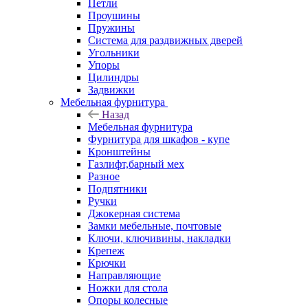
Петли
Проушины
Пружины
Система для раздвижных дверей
Угольники
Упоры
Цилиндры
Задвижки
Мебельная фурнитура
Назад
Мебельная фурнитура
Фурнитура для шкафов - купе
Кронштейны
Газлифт,барный мех
Разное
Подпятники
Ручки
Джокерная система
Замки мебельные, почтовые
Ключи, ключивины, накладки
Крепеж
Крючки
Направляющие
Ножки для стола
Опоры колесные