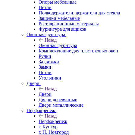
Опоры мебельные
Петли
Полкодержатели, держатели для стекла
Защелки мебельные
Реставрационные материалы
Фурнитура для ящиков
Оконная фурнтура
Назад
Оконная фурнтура
Комплекующие для пластиковых окон
Ручки
Задвижки
Замки
Петли
Угольники
Двери
Назад
Двери
Двери деревянные
Двери металлические
Перфокрепеж
Назад
Перфокрепеж
г. Кунгур
г. Н. Новгород