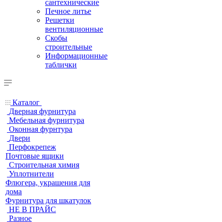
сантехнические
Печное литье
Решетки
вентиляционные
Скобы
строительные
Информационные
таблички
Каталог
Дверная фурнитура
Мебельная фурнитура
Оконная фурнтура
Двери
Перфокрепеж
Почтовые ящики
Строительная химия
Уплотнители
Флюгера, украшения для
дома
Фурнитура для шкатулок
НЕ В ПРАЙС
Разное