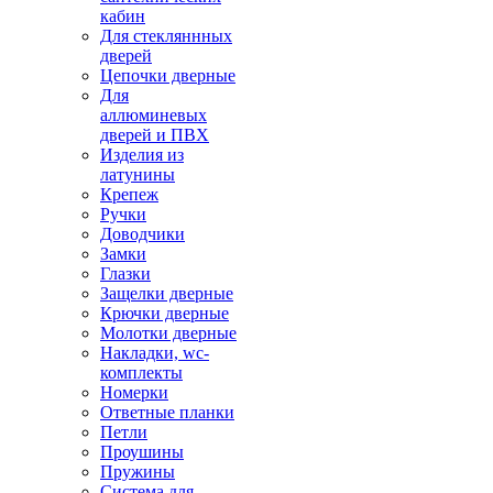
кабин
Для стекляннных
дверей
Цепочки дверные
Для
аллюминевых
дверей и ПВХ
Изделия из
латунины
Крепеж
Ручки
Доводчики
Замки
Глазки
Защелки дверные
Крючки дверные
Молотки дверные
Накладки, wc-
комплекты
Номерки
Ответные планки
Петли
Проушины
Пружины
Система для