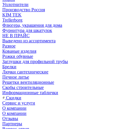
Уплотнители
Производство Россия
KIM TEK
Trellerborg
Флюгера, украшения для дома
Фурнитура для шкатулок
НЕ В ПРАЙС
Выведено из ассортимента
Разное
Кованые изделия
Рожки обувные
Заглушки для профильной трубы
Брелки
Лючки сантехнические
Печное литье
Решетки вентиляционные
Скобы строительные
Информационные таблички
Скидки
Сервис и услуги
О компании
О компании
Отзывы
Партнеры
Вопрос-ответ