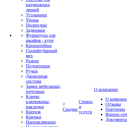
раздвижных
дверей
Угольники
Упоры
Цилиндры
Задвижки
Фурнитура для
шкафов - купе
Кронштейны
Газлифт,барный
мех
Разное
Подпятники
Ручки
Джокерная
система
Замки мебельные,
О компании
почтовые
Ключи,
О компани
ключивины,
Сервис
Отзывы
накладки
и
Скидки
Партнеры
Крепеж
услуги
Вопрос-от
Крючки
Документа
Направляющие