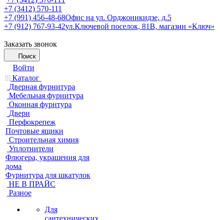
+7 (3412) 570-111
+7 (991) 456-48-68
Офис на ул. Орджоникидзе, д.5
+7 (912) 767-93-42
ул.Ключевой поселок, 81В, магазин «Ключ»
Заказать звонок
Поиск
Войти
Каталог
Дверная фурнитура
Мебельная фурнитура
Оконная фурнтура
Двери
Перфокрепеж
Почтовые ящики
Строительная химия
Уплотнители
Флюгера, украшения для
дома
Фурнитура для шкатулок
НЕ В ПРАЙС
Разное
Для
сантехнических