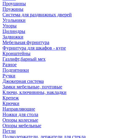
Проушины
Пружины
Система для раздвижных дверей
Угольники
Упоры
Цилиндры
Задвижки
Мебельная фурнитура
Фурнитура для шкафов - купе
Кронштейны
Газлифт,барный мех
Разное
Подпятники
Ручки
Джокерная система
Замки мебельные, почтовые
Ключи, ключивины, накладки
Крепеж
Крючки
Направляющие
Ножки для стола
Опоры колесные
Опоры мебельные
Петли
Полкодержатели, держатели для стекла