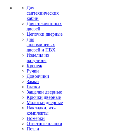
Для
сантехнических
кабин
Для стекляннных
дверей
Цепочки дверные
Для
аллюминевых
дверей и ПВХ
Изделия из
латунины
Крепеж
Ручки
Доводчики
Замки
Глазки
Защелки дверные
Крючки дверные
Молотки дверные
Накладки, wc-
комплекты
Номерки
Ответные планки
Петли