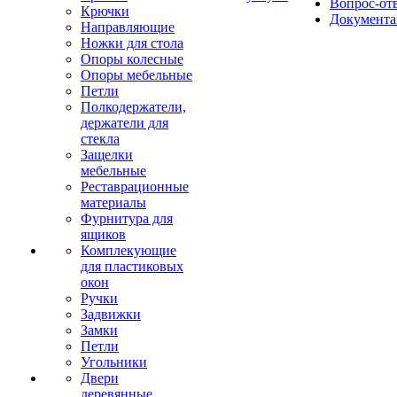
Вопрос-от
Крючки
Документа
Направляющие
Ножки для стола
Опоры колесные
Опоры мебельные
Петли
Полкодержатели,
держатели для
стекла
Защелки
мебельные
Реставрационные
материалы
Фурнитура для
ящиков
Комплекующие
для пластиковых
окон
Ручки
Задвижки
Замки
Петли
Угольники
Двери
деревянные