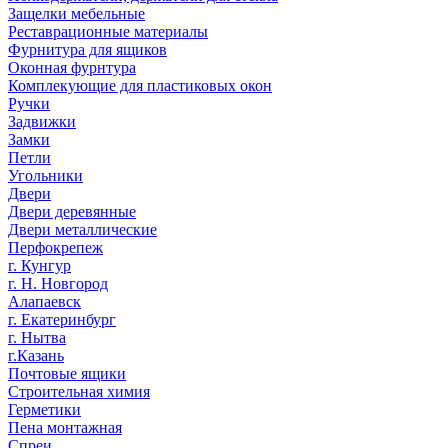
Защелки мебельные
Реставрационные материалы
Фурнитура для ящиков
Оконная фурнтура
Комплекующие для пластиковых окон
Ручки
Задвижки
Замки
Петли
Угольники
Двери
Двери деревянные
Двери металлические
Перфокрепеж
г. Кунгур
г. Н. Новгород
Алапаевск
г. Екатеринбург
г. Нытва
г.Казань
Почтовые ящики
Строительная химия
Герметики
Пена монтажная
Спреи