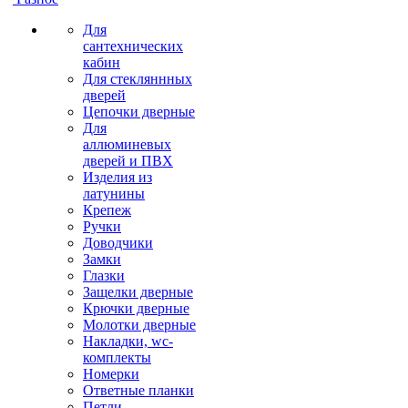
Для
сантехнических
кабин
Для стекляннных
дверей
Цепочки дверные
Для
аллюминевых
дверей и ПВХ
Изделия из
латунины
Крепеж
Ручки
Доводчики
Замки
Глазки
Защелки дверные
Крючки дверные
Молотки дверные
Накладки, wc-
комплекты
Номерки
Ответные планки
Петли