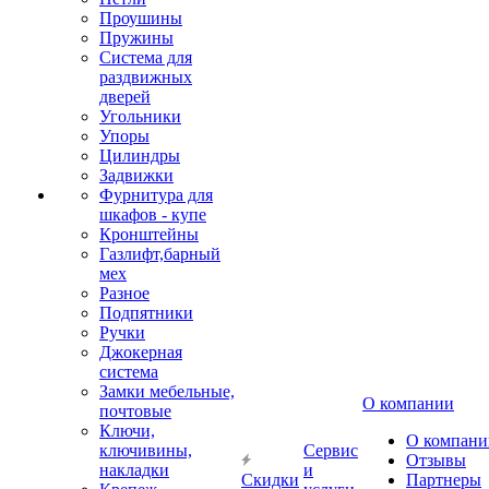
Проушины
Пружины
Система для
раздвижных
дверей
Угольники
Упоры
Цилиндры
Задвижки
Фурнитура для
шкафов - купе
Кронштейны
Газлифт,барный
мех
Разное
Подпятники
Ручки
Джокерная
система
Замки мебельные,
О компании
почтовые
Ключи,
О компани
ключивины,
Сервис
Отзывы
накладки
и
Скидки
Партнеры