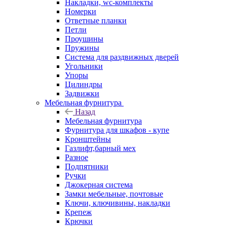
Накладки, wc-комплекты
Номерки
Ответные планки
Петли
Проушины
Пружины
Система для раздвижных дверей
Угольники
Упоры
Цилиндры
Задвижки
Мебельная фурнитура
Назад
Мебельная фурнитура
Фурнитура для шкафов - купе
Кронштейны
Газлифт,барный мех
Разное
Подпятники
Ручки
Джокерная система
Замки мебельные, почтовые
Ключи, ключивины, накладки
Крепеж
Крючки