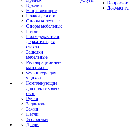
Крепеж
услуги
Вопрос-от
Крючки
Документа
Направляющие
Ножки для стола
Опоры колесные
Опоры мебельные
Петли
Полкодержатели,
держатели для
стекла
Защелки
мебельные
Реставрационные
материалы
Фурнитура для
ящиков
Комплекующие
для пластиковых
окон
Ручки
Задвижки
Замки
Петли
Угольники
Двери