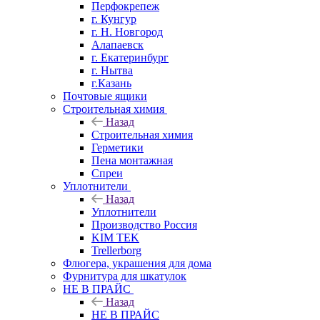
Перфокрепеж
г. Кунгур
г. Н. Новгород
Алапаевск
г. Екатеринбург
г. Нытва
г.Казань
Почтовые ящики
Строительная химия
Назад
Строительная химия
Герметики
Пена монтажная
Спреи
Уплотнители
Назад
Уплотнители
Производство Россия
KIM TEK
Trellerborg
Флюгера, украшения для дома
Фурнитура для шкатулок
НЕ В ПРАЙС
Назад
НЕ В ПРАЙС