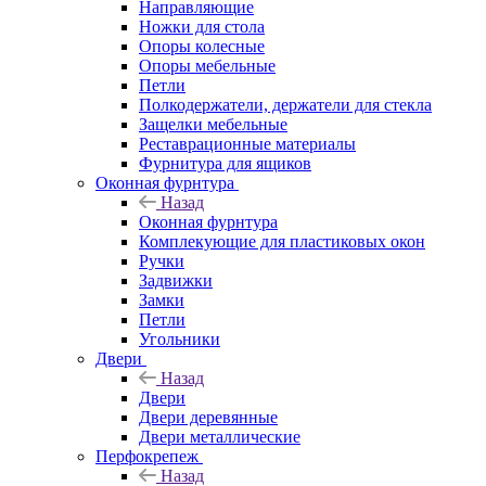
Направляющие
Ножки для стола
Опоры колесные
Опоры мебельные
Петли
Полкодержатели, держатели для стекла
Защелки мебельные
Реставрационные материалы
Фурнитура для ящиков
Оконная фурнтура
Назад
Оконная фурнтура
Комплекующие для пластиковых окон
Ручки
Задвижки
Замки
Петли
Угольники
Двери
Назад
Двери
Двери деревянные
Двери металлические
Перфокрепеж
Назад