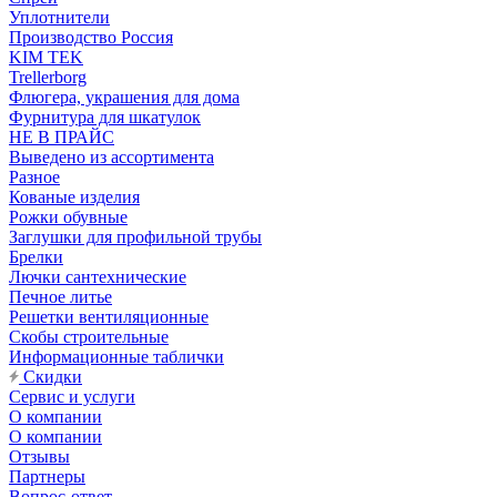
Уплотнители
Производство Россия
KIM TEK
Trellerborg
Флюгера, украшения для дома
Фурнитура для шкатулок
НЕ В ПРАЙС
Выведено из ассортимента
Разное
Кованые изделия
Рожки обувные
Заглушки для профильной трубы
Брелки
Лючки сантехнические
Печное литье
Решетки вентиляционные
Скобы строительные
Информационные таблички
Скидки
Сервис и услуги
О компании
О компании
Отзывы
Партнеры
Вопрос-ответ