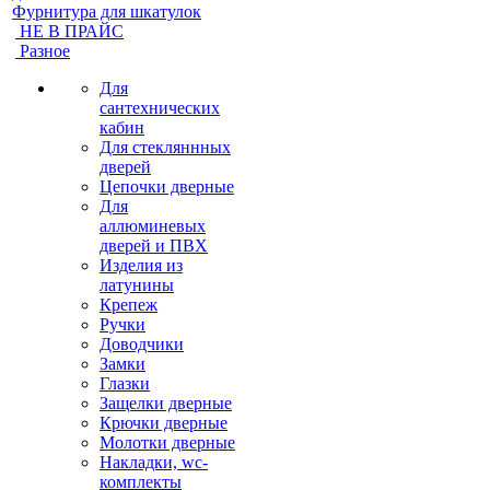
Фурнитура для шкатулок
НЕ В ПРАЙС
Разное
Для
сантехнических
кабин
Для стекляннных
дверей
Цепочки дверные
Для
аллюминевых
дверей и ПВХ
Изделия из
латунины
Крепеж
Ручки
Доводчики
Замки
Глазки
Защелки дверные
Крючки дверные
Молотки дверные
Накладки, wc-
комплекты