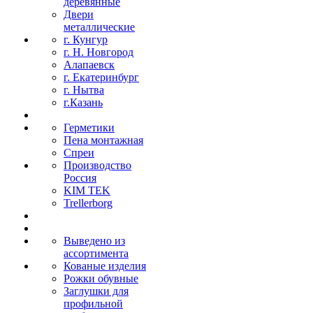
деревянные
Двери
металлические
г. Кунгур
г. Н. Новгород
Алапаевск
г. Екатеринбург
г. Нытва
г.Казань
Герметики
Пена монтажная
Спреи
Производство
Россия
KIM TEK
Trellerborg
Выведено из
ассортимента
Кованые изделия
Рожки обувные
Заглушки для
профильной