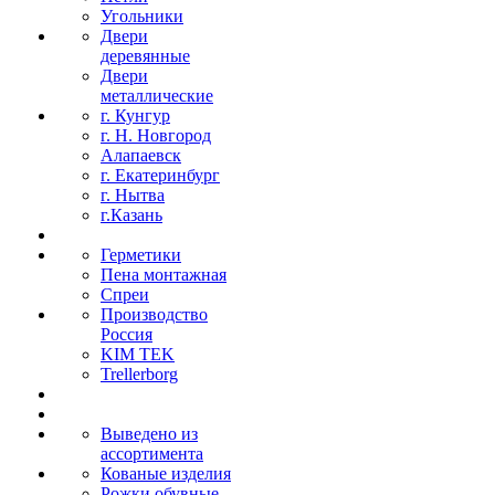
Угольники
Двери
деревянные
Двери
металлические
г. Кунгур
г. Н. Новгород
Алапаевск
г. Екатеринбург
г. Нытва
г.Казань
Герметики
Пена монтажная
Спреи
Производство
Россия
KIM TEK
Trellerborg
Выведено из
ассортимента
Кованые изделия
Рожки обувные