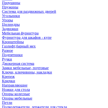
Проушины
Пружины
Система для раздвижных дверей
Угольники
Упоры
Цилиндры
Задвижки
Мебельная фурнитура
Фурнитура для шкафов - купе
Кронштейны
Газлифт,барный мех
Разное
Подпятники
Ручки
Джокерная система
Замки мебельные, почтовые
Ключи, ключивины, накладки
Крепеж
Крючки
Направляющие
Ножки для стола
Опоры колесные
Опоры мебельные
Петли
Полкодержатели, держатели для стекла