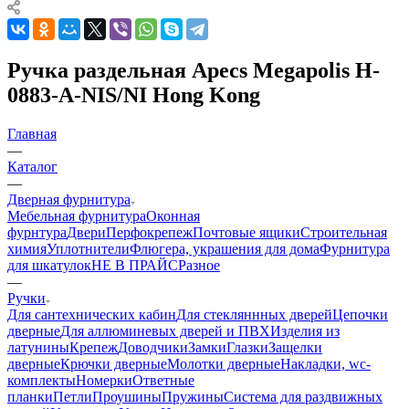
Ручка раздельная Apecs Megapolis H-
0883-A-NIS/NI Hong Kong
Главная
—
Каталог
—
Дверная фурнитура
Мебельная фурнитура
Оконная
фурнтура
Двери
Перфокрепеж
Почтовые ящики
Строительная
химия
Уплотнители
Флюгера, украшения для дома
Фурнитура
для шкатулок
НЕ В ПРАЙС
Разное
—
Ручки
Для сантехнических кабин
Для стекляннных дверей
Цепочки
дверные
Для аллюминевых дверей и ПВХ
Изделия из
латунины
Крепеж
Доводчики
Замки
Глазки
Защелки
дверные
Крючки дверные
Молотки дверные
Накладки, wc-
комплекты
Номерки
Ответные
планки
Петли
Проушины
Пружины
Система для раздвижных