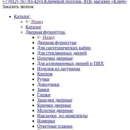
+7 (912) 767-93-42
ул.Ключевой поселок, 81В, магазин «Ключ»
Заказать звонок
Каталог
Назад
Каталог
Дверная фурнитура
Назад
Дверная фурнитура
Для сантехнических кабин
Для стекляннных дверей
Цепочки дверные
Для аллюминевых дверей и ПВХ
Изделия из латунины
Крепеж
Ручки
Доводчики
Замки
Глазки
Защелки дверные
Крючки дверные
Молотки дверные
Накладки, wc-комплекты
Номерки
Ответные планки