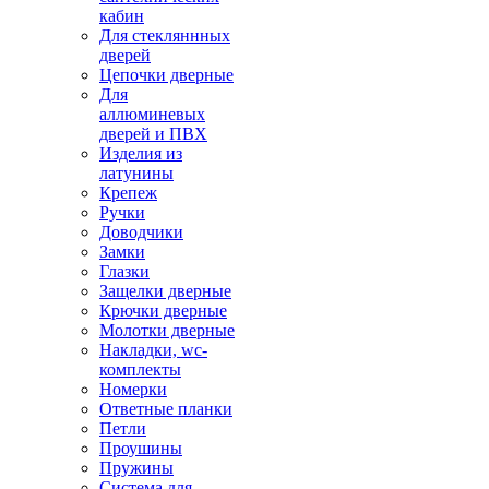
кабин
Для стекляннных
дверей
Цепочки дверные
Для
аллюминевых
дверей и ПВХ
Изделия из
латунины
Крепеж
Ручки
Доводчики
Замки
Глазки
Защелки дверные
Крючки дверные
Молотки дверные
Накладки, wc-
комплекты
Номерки
Ответные планки
Петли
Проушины
Пружины
Система для