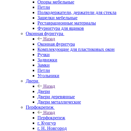
Опоры мебельные
Петли
Полкодержатели, держатели для стекла
Защелки мебельные
Реставрационные материалы
Фурнитура для ящиков
Оконная фурнтура
Назад
Оконная фурнтура
Комплекующие для пластиковых окон
Ручки
Задвижки
Замки
Петли
Угольники
Двери
Назад
Двери
Двери деревянные
Двери металлические
Перфокрепеж
Назад
Перфокрепеж
г. Кунгур
г. Н. Новгород