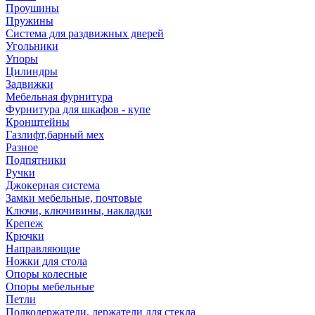
Проушины
Пружины
Система для раздвижных дверей
Угольники
Упоры
Цилиндры
Задвижки
Мебельная фурнитура
Фурнитура для шкафов - купе
Кронштейны
Газлифт,барный мех
Разное
Подпятники
Ручки
Джокерная система
Замки мебельные, почтовые
Ключи, ключивины, накладки
Крепеж
Крючки
Направляющие
Ножки для стола
Опоры колесные
Опоры мебельные
Петли
Полкодержатели, держатели для стекла