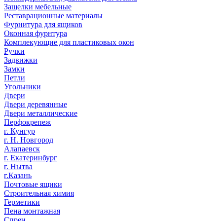
Защелки мебельные
Реставрационные материалы
Фурнитура для ящиков
Оконная фурнтура
Комплекующие для пластиковых окон
Ручки
Задвижки
Замки
Петли
Угольники
Двери
Двери деревянные
Двери металлические
Перфокрепеж
г. Кунгур
г. Н. Новгород
Алапаевск
г. Екатеринбург
г. Нытва
г.Казань
Почтовые ящики
Строительная химия
Герметики
Пена монтажная
Спреи