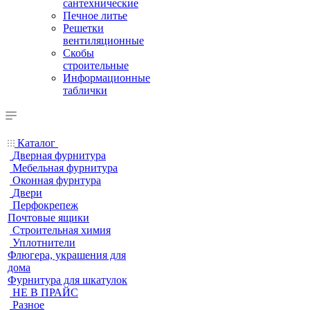
сантехнические
Печное литье
Решетки
вентиляционные
Скобы
строительные
Информационные
таблички
Каталог
Дверная фурнитура
Мебельная фурнитура
Оконная фурнтура
Двери
Перфокрепеж
Почтовые ящики
Строительная химия
Уплотнители
Флюгера, украшения для
дома
Фурнитура для шкатулок
НЕ В ПРАЙС
Разное