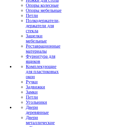
Ножки для стола
Опоры колесные
Опоры мебельные
Петли
Полкодержатели,
держатели для
стекла
Защелки
мебельные
Реставрационные
материалы
Фурнитура для
ящиков
Комплекующие
для пластиковых
окон
Ручки
Задвижки
Замки
Петли
Угольники
Двери
деревянные
Двери
металлические