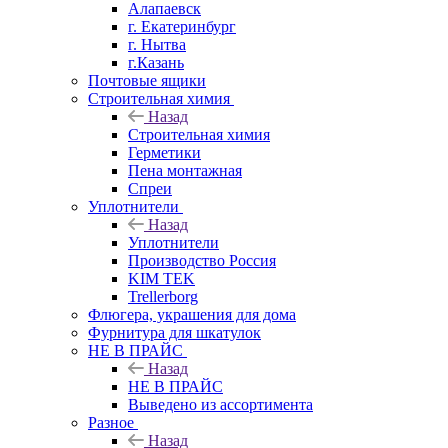
Алапаевск
г. Екатеринбург
г. Нытва
г.Казань
Почтовые ящики
Строительная химия
Назад
Строительная химия
Герметики
Пена монтажная
Спреи
Уплотнители
Назад
Уплотнители
Производство Россия
KIM TEK
Trellerborg
Флюгера, украшения для дома
Фурнитура для шкатулок
НЕ В ПРАЙС
Назад
НЕ В ПРАЙС
Выведено из ассортимента
Разное
Назад