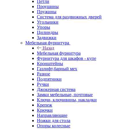
Петли
Проушины
Пружины
Система для раздвижных дверей
Угольники
Упоры
Цилиндры
Задвижки
Мебельная фурнитура
Назад
Мебельная фурнитура
Фурнитура для шкафов - купе
Кронштейны
Газлифт,барный мех
Разное
Подпятники
Ручки
Джокерная система
Замки мебельные, почтовые
Ключи, ключивины, накладки
Крепеж
Крючки
Направляющие
Ножки для стола
Опоры колесные