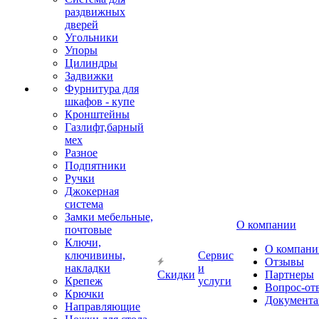
раздвижных
дверей
Угольники
Упоры
Цилиндры
Задвижки
Фурнитура для
шкафов - купе
Кронштейны
Газлифт,барный
мех
Разное
Подпятники
Ручки
Джокерная
система
Замки мебельные,
О компании
почтовые
Ключи,
О компани
ключивины,
Сервис
Отзывы
накладки
и
Скидки
Партнеры
Крепеж
услуги
Вопрос-от
Крючки
Документа
Направляющие