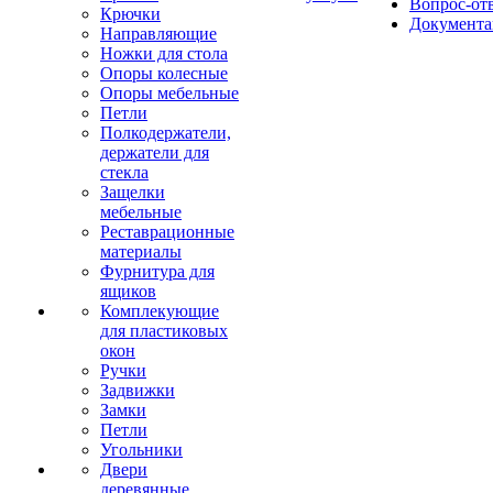
Вопрос-от
Крючки
Документа
Направляющие
Ножки для стола
Опоры колесные
Опоры мебельные
Петли
Полкодержатели,
держатели для
стекла
Защелки
мебельные
Реставрационные
материалы
Фурнитура для
ящиков
Комплекующие
для пластиковых
окон
Ручки
Задвижки
Замки
Петли
Угольники
Двери
деревянные