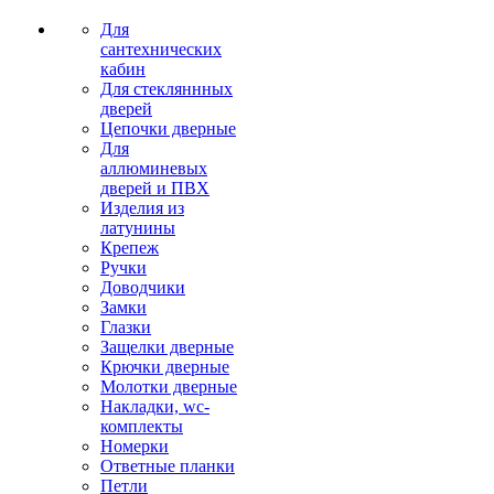
Для
сантехнических
кабин
Для стекляннных
дверей
Цепочки дверные
Для
аллюминевых
дверей и ПВХ
Изделия из
латунины
Крепеж
Ручки
Доводчики
Замки
Глазки
Защелки дверные
Крючки дверные
Молотки дверные
Накладки, wc-
комплекты
Номерки
Ответные планки
Петли