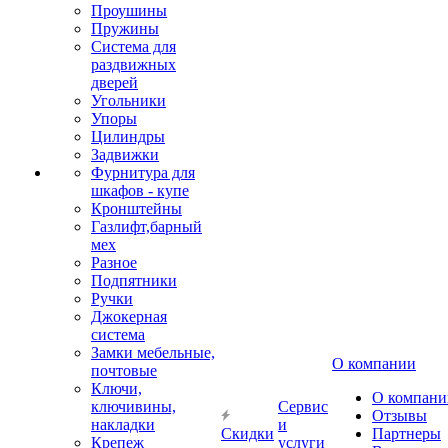
Проушины
Пружины
Система для
раздвижных
дверей
Угольники
Упоры
Цилиндры
Задвижки
Фурнитура для
шкафов - купе
Кронштейны
Газлифт,барный
мех
Разное
Подпятники
Ручки
Джокерная
система
Замки мебельные,
О компании
почтовые
Ключи,
О компани
ключивины,
Сервис
Отзывы
накладки
и
Скидки
Партнеры
Крепеж
услуги