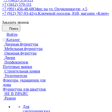
+7 (3412) 570-111
+7 (991) 456-48-68
Офис на ул. Орджоникидзе, д.5
+7 (912) 767-93-42
ул.Ключевой поселок, 81В, магазин «Ключ»
Заказать звонок
Поиск
Войти
Каталог
Дверная фурнитура
Мебельная фурнитура
Оконная фурнтура
Двери
Перфокрепеж
Почтовые ящики
Строительная химия
Уплотнители
Флюгера, украшения для
дома
Фурнитура для шкатулок
НЕ В ПРАЙС
Разное
Для
сантехнических