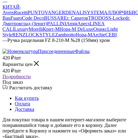
—
КИТАЙ
Avers
Rucetti
PUNTO
VANGER
DENALI
SYSTEM
АЛЛЮР
ЧИБИ
Bau
Fuaro
Code Deco
BUSSARE
г. Саратов
TRODOS
S-Locked
г.
Дмитровград (Зенит)
PALLINI
Amig
Apecs
LINEA
CALI
Luxury
Morelli
Крит-М
Нора-М DeLuxe
Оникс
Light
Style
RENZ
LOCKSTYLE
Zambrotto
Нора-М
Archie
CEBI
—
Ручка раздельная FZ 8-210-M №28 (150мм) хром
420
₽
/шт
Варианты цен
420
₽
/шт
Подробности
Под заказ
Рассчитать доставку
Как купить
Оплата
Доставка
Для покупки товара в нашем интернет-магазине выберите
понравившийся товар и добавьте его в корзину. Далее
перейдите в Корзину и нажмите на «Оформить заказ» или
«Быстрый заказ».