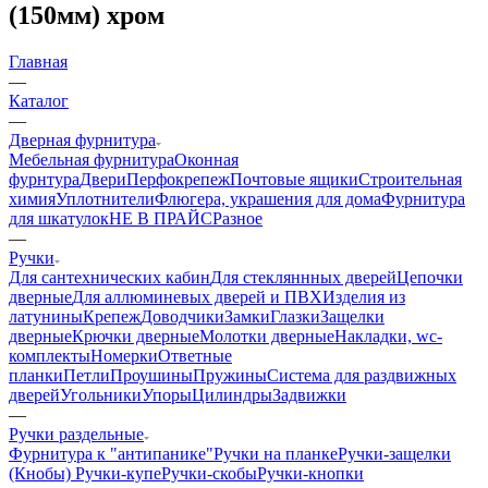
(150мм) хром
Главная
—
Каталог
—
Дверная фурнитура
Мебельная фурнитура
Оконная
фурнтура
Двери
Перфокрепеж
Почтовые ящики
Строительная
химия
Уплотнители
Флюгера, украшения для дома
Фурнитура
для шкатулок
НЕ В ПРАЙС
Разное
—
Ручки
Для сантехнических кабин
Для стекляннных дверей
Цепочки
дверные
Для аллюминевых дверей и ПВХ
Изделия из
латунины
Крепеж
Доводчики
Замки
Глазки
Защелки
дверные
Крючки дверные
Молотки дверные
Накладки, wc-
комплекты
Номерки
Ответные
планки
Петли
Проушины
Пружины
Система для раздвижных
дверей
Угольники
Упоры
Цилиндры
Задвижки
—
Ручки раздельные
Фурнитура к "антипанике"
Ручки на планке
Ручки-защелки
(Кнобы)
Ручки-купе
Ручки-скобы
Ручки-кнопки