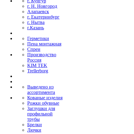
г. Кунгур
г. Н. Новгород
Алапаевск
г. Екатеринбург
г. Нытва
г.Казань
Герметики
Пена монтажная
Спреи
Производство
Россия
KIM TEK
Trellerborg
Выведено из
ассортимента
Кованые изделия
Рожки обувные
Заглушки для
профильной
трубы
Брелки
Лючки