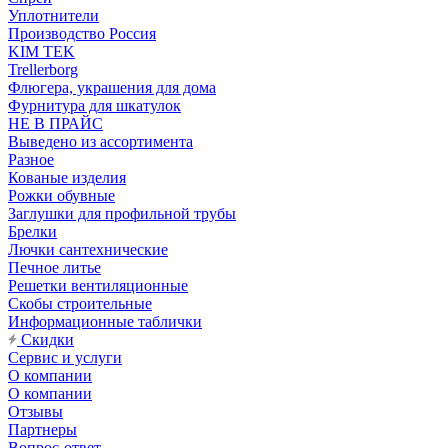
Уплотнители
Производство Россия
KIM TEK
Trellerborg
Флюгера, украшения для дома
Фурнитура для шкатулок
НЕ В ПРАЙС
Выведено из ассортимента
Разное
Кованые изделия
Рожки обувные
Заглушки для профильной трубы
Брелки
Лючки сантехнические
Печное литье
Решетки вентиляционные
Скобы строительные
Информационные таблички
Скидки
Сервис и услуги
О компании
О компании
Отзывы
Партнеры
Вопрос-ответ