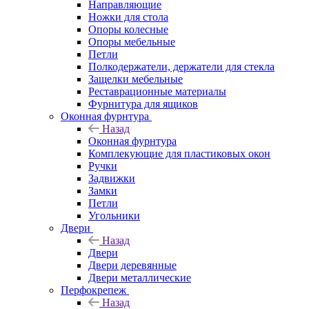
Направляющие
Ножки для стола
Опоры колесные
Опоры мебельные
Петли
Полкодержатели, держатели для стекла
Защелки мебельные
Реставрационные материалы
Фурнитура для ящиков
Оконная фурнтура
Назад
Оконная фурнтура
Комплекующие для пластиковых окон
Ручки
Задвижки
Замки
Петли
Угольники
Двери
Назад
Двери
Двери деревянные
Двери металлические
Перфокрепеж
Назад