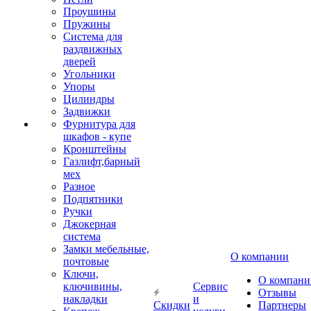
Проушины
Пружины
Система для
раздвижных
дверей
Угольники
Упоры
Цилиндры
Задвижки
Фурнитура для
шкафов - купе
Кронштейны
Газлифт,барный
мех
Разное
Подпятники
Ручки
Джокерная
система
Замки мебельные,
О компании
почтовые
Ключи,
О компани
ключивины,
Сервис
Отзывы
накладки
и
Скидки
Партнеры