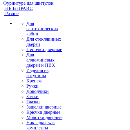
Фурнитура для шкатулок
НЕ В ПРАЙС
Разное
Для
сантехнических
кабин
Для стекляннных
дверей
Цепочки дверные
Для
аллюминевых
дверей и ПВХ
Изделия из
латунины
Крепеж
Ручки
Доводчики
Замки
Глазки
Защелки дверные
Крючки дверные
Молотки дверные
Накладки, wc-
комплекты