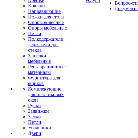
Крепеж
услуги
Вопрос-от
Крючки
Документа
Направляющие
Ножки для стола
Опоры колесные
Опоры мебельные
Петли
Полкодержатели,
держатели для
стекла
Защелки
мебельные
Реставрационные
материалы
Фурнитура для
ящиков
Комплекующие
для пластиковых
окон
Ручки
Задвижки
Замки
Петли
Угольники
Двери