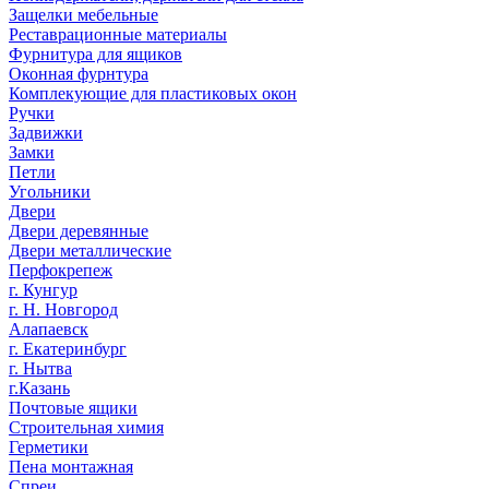
Защелки мебельные
Реставрационные материалы
Фурнитура для ящиков
Оконная фурнтура
Комплекующие для пластиковых окон
Ручки
Задвижки
Замки
Петли
Угольники
Двери
Двери деревянные
Двери металлические
Перфокрепеж
г. Кунгур
г. Н. Новгород
Алапаевск
г. Екатеринбург
г. Нытва
г.Казань
Почтовые ящики
Строительная химия
Герметики
Пена монтажная
Спреи