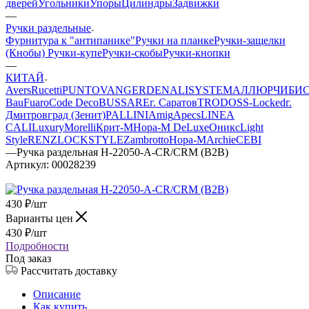
дверей
Угольники
Упоры
Цилиндры
Задвижки
—
Ручки раздельные
Фурнитура к "антипанике"
Ручки на планке
Ручки-защелки
(Кнобы)
Ручки-купе
Ручки-скобы
Ручки-кнопки
—
КИТАЙ
Avers
Rucetti
PUNTO
VANGER
DENALI
SYSTEM
АЛЛЮР
ЧИБИ
Bau
Fuaro
Code Deco
BUSSARE
г. Саратов
TRODOS
S-Locked
г.
Дмитровград (Зенит)
PALLINI
Amig
Apecs
LINEA
CALI
Luxury
Morelli
Крит-М
Нора-М DeLuxe
Оникс
Light
Style
RENZ
LOCKSTYLE
Zambrotto
Нора-М
Archie
CEBI
—
Ручка раздельная Н-22050-A-CR/CRM (B2B)
Артикул:
00028239
430
₽
/шт
Варианты цен
430
₽
/шт
Подробности
Под заказ
Рассчитать доставку
Описание
Как купить