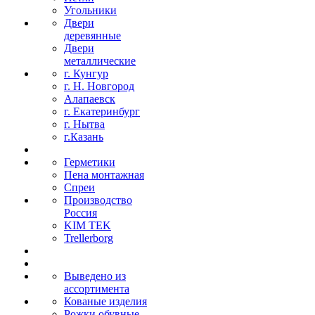
Угольники
Двери
деревянные
Двери
металлические
г. Кунгур
г. Н. Новгород
Алапаевск
г. Екатеринбург
г. Нытва
г.Казань
Герметики
Пена монтажная
Спреи
Производство
Россия
KIM TEK
Trellerborg
Выведено из
ассортимента
Кованые изделия
Рожки обувные