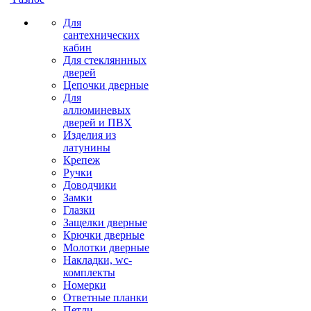
Для
сантехнических
кабин
Для стекляннных
дверей
Цепочки дверные
Для
аллюминевых
дверей и ПВХ
Изделия из
латунины
Крепеж
Ручки
Доводчики
Замки
Глазки
Защелки дверные
Крючки дверные
Молотки дверные
Накладки, wc-
комплекты
Номерки
Ответные планки
Петли