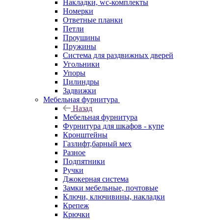
Накладки, wc-комплекты
Номерки
Ответные планки
Петли
Проушины
Пружины
Система для раздвижных дверей
Угольники
Упоры
Цилиндры
Задвижки
Мебельная фурнитура
Назад
Мебельная фурнитура
Фурнитура для шкафов - купе
Кронштейны
Газлифт,барный мех
Разное
Подпятники
Ручки
Джокерная система
Замки мебельные, почтовые
Ключи, ключивины, накладки
Крепеж
Крючки