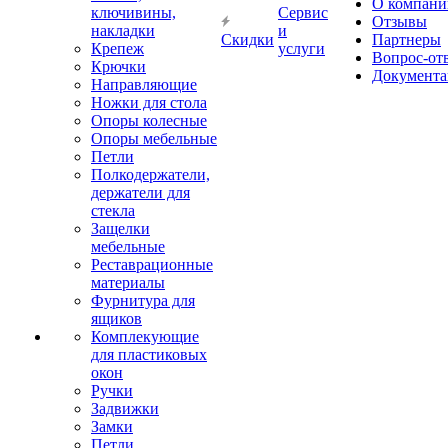
О компани
ключивины,
Сервис
Отзывы
накладки
и
Скидки
Партнеры
Крепеж
услуги
Вопрос-от
Крючки
Документа
Направляющие
Ножки для стола
Опоры колесные
Опоры мебельные
Петли
Полкодержатели,
держатели для
стекла
Защелки
мебельные
Реставрационные
материалы
Фурнитура для
ящиков
Комплекующие
для пластиковых
окон
Ручки
Задвижки
Замки
Петли