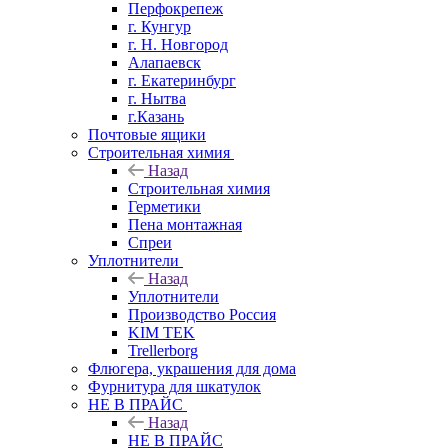
Перфокрепеж
г. Кунгур
г. Н. Новгород
Алапаевск
г. Екатеринбург
г. Нытва
г.Казань
Почтовые ящики
Строительная химия
Назад
Строительная химия
Герметики
Пена монтажная
Спреи
Уплотнители
Назад
Уплотнители
Производство Россия
KIM TEK
Trellerborg
Флюгера, украшения для дома
Фурнитура для шкатулок
НЕ В ПРАЙС
Назад
НЕ В ПРАЙС