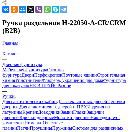
Ручка раздельная Н-22050-A-CR/CRM
(B2B)
Главная
—
Каталог
—
Дверная фурнитура
Мебельная фурнитура
Оконная
фурнтура
Двери
Перфокрепеж
Почтовые ящики
Строительная
химия
Уплотнители
Флюгера, украшения для дома
Фурнитура
для шкатулок
НЕ В ПРАЙС
Разное
—
Ручки
Для сантехнических кабин
Для стекляннных дверей
Цепочки
дверные
Для аллюминевых дверей и ПВХ
Изделия из
латунины
Крепеж
Доводчики
Замки
Глазки
Защелки
дверные
Крючки дверные
Молотки дверные
Накладки, wc-
комплекты
Номерки
Ответные
планки
Петли
Проушины
Пружины
Система для раздвижных