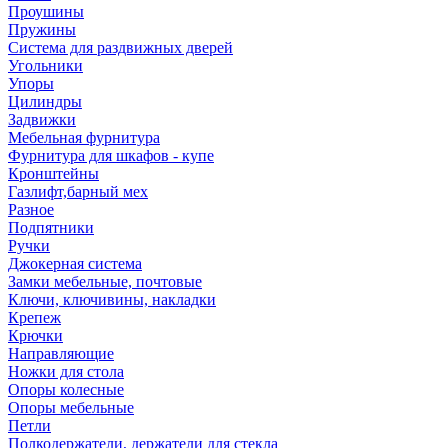
Проушины
Пружины
Система для раздвижных дверей
Угольники
Упоры
Цилиндры
Задвижки
Мебельная фурнитура
Фурнитура для шкафов - купе
Кронштейны
Газлифт,барный мех
Разное
Подпятники
Ручки
Джокерная система
Замки мебельные, почтовые
Ключи, ключивины, накладки
Крепеж
Крючки
Направляющие
Ножки для стола
Опоры колесные
Опоры мебельные
Петли
Полкодержатели, держатели для стекла