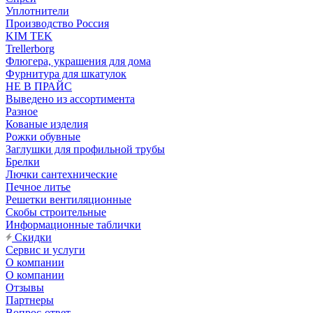
Уплотнители
Производство Россия
KIM TEK
Trellerborg
Флюгера, украшения для дома
Фурнитура для шкатулок
НЕ В ПРАЙС
Выведено из ассортимента
Разное
Кованые изделия
Рожки обувные
Заглушки для профильной трубы
Брелки
Лючки сантехнические
Печное литье
Решетки вентиляционные
Скобы строительные
Информационные таблички
Скидки
Сервис и услуги
О компании
О компании
Отзывы
Партнеры
Вопрос-ответ