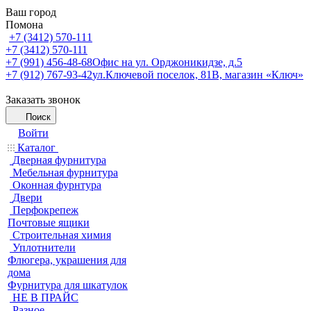
Ваш город
Помона
+7 (3412) 570-111
+7 (3412) 570-111
+7 (991) 456-48-68
Офис на ул. Орджоникидзе, д.5
+7 (912) 767-93-42
ул.Ключевой поселок, 81В, магазин «Ключ»
Заказать звонок
Поиск
Войти
Каталог
Дверная фурнитура
Мебельная фурнитура
Оконная фурнтура
Двери
Перфокрепеж
Почтовые ящики
Строительная химия
Уплотнители
Флюгера, украшения для
дома
Фурнитура для шкатулок
НЕ В ПРАЙС
Разное