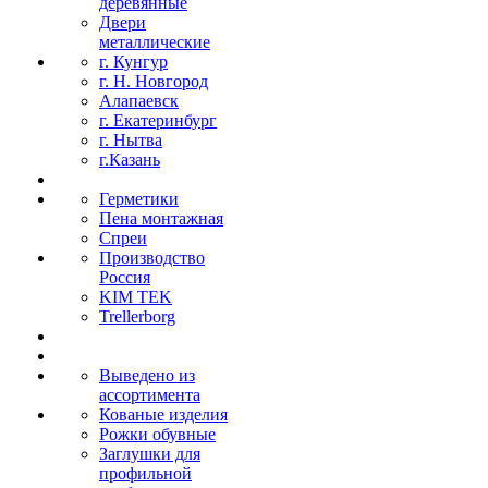
деревянные
Двери
металлические
г. Кунгур
г. Н. Новгород
Алапаевск
г. Екатеринбург
г. Нытва
г.Казань
Герметики
Пена монтажная
Спреи
Производство
Россия
KIM TEK
Trellerborg
Выведено из
ассортимента
Кованые изделия
Рожки обувные
Заглушки для
профильной