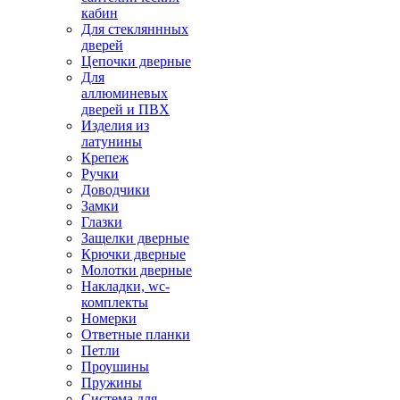
кабин
Для стекляннных
дверей
Цепочки дверные
Для
аллюминевых
дверей и ПВХ
Изделия из
латунины
Крепеж
Ручки
Доводчики
Замки
Глазки
Защелки дверные
Крючки дверные
Молотки дверные
Накладки, wc-
комплекты
Номерки
Ответные планки
Петли
Проушины
Пружины
Система для