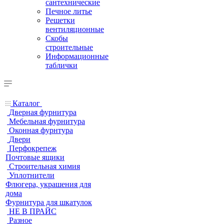
сантехнические
Печное литье
Решетки
вентиляционные
Скобы
строительные
Информационные
таблички
Каталог
Дверная фурнитура
Мебельная фурнитура
Оконная фурнтура
Двери
Перфокрепеж
Почтовые ящики
Строительная химия
Уплотнители
Флюгера, украшения для
дома
Фурнитура для шкатулок
НЕ В ПРАЙС
Разное