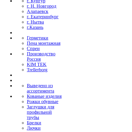
г. Кунгур
г. Н. Новгород
Алапаевск
г. Екатеринбург
г. Нытва
г.Казань
Герметики
Пена монтажная
Спреи
Производство
Россия
KIM TEK
Trellerborg
Выведено из
ассортимента
Кованые изделия
Рожки обувные
Заглушки для
профильной
трубы
Брелки
Лючки