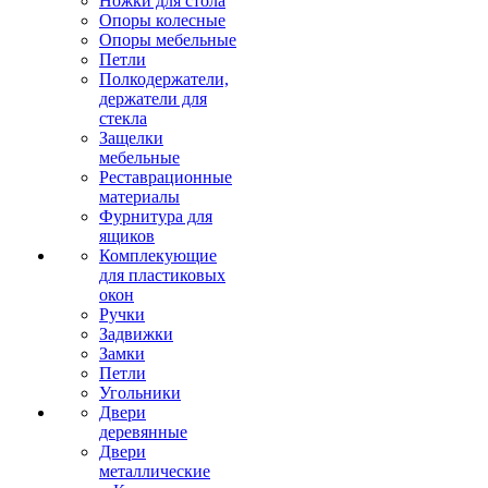
Ножки для стола
Опоры колесные
Опоры мебельные
Петли
Полкодержатели,
держатели для
стекла
Защелки
мебельные
Реставрационные
материалы
Фурнитура для
ящиков
Комплекующие
для пластиковых
окон
Ручки
Задвижки
Замки
Петли
Угольники
Двери
деревянные
Двери
металлические