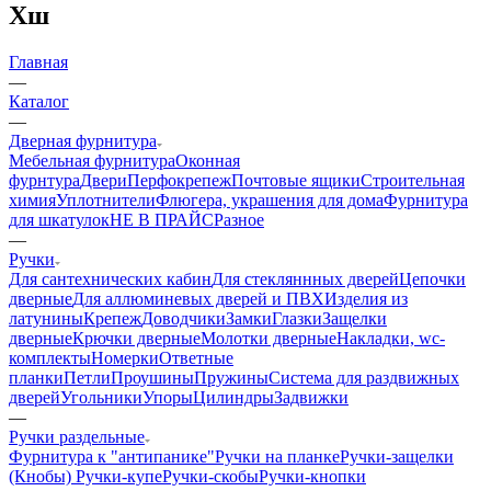
Хш
Главная
—
Каталог
—
Дверная фурнитура
Мебельная фурнитура
Оконная
фурнтура
Двери
Перфокрепеж
Почтовые ящики
Строительная
химия
Уплотнители
Флюгера, украшения для дома
Фурнитура
для шкатулок
НЕ В ПРАЙС
Разное
—
Ручки
Для сантехнических кабин
Для стекляннных дверей
Цепочки
дверные
Для аллюминевых дверей и ПВХ
Изделия из
латунины
Крепеж
Доводчики
Замки
Глазки
Защелки
дверные
Крючки дверные
Молотки дверные
Накладки, wc-
комплекты
Номерки
Ответные
планки
Петли
Проушины
Пружины
Система для раздвижных
дверей
Угольники
Упоры
Цилиндры
Задвижки
—
Ручки раздельные
Фурнитура к "антипанике"
Ручки на планке
Ручки-защелки
(Кнобы)
Ручки-купе
Ручки-скобы
Ручки-кнопки