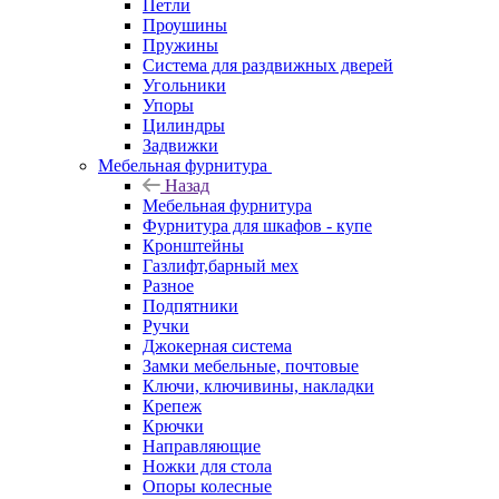
Петли
Проушины
Пружины
Система для раздвижных дверей
Угольники
Упоры
Цилиндры
Задвижки
Мебельная фурнитура
Назад
Мебельная фурнитура
Фурнитура для шкафов - купе
Кронштейны
Газлифт,барный мех
Разное
Подпятники
Ручки
Джокерная система
Замки мебельные, почтовые
Ключи, ключивины, накладки
Крепеж
Крючки
Направляющие
Ножки для стола
Опоры колесные