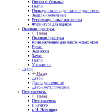
Опоры мебельные
Петли
Полкодержатели, держатели для стекла
Защелки мебельные
Реставрационные материалы
Фурнитура для ящиков
Оконная фурнтура
Назад
Оконная фурнтура
Комплекующие для пластиковых окон
Ручки
Задвижки
Замки
Петли
Угольники
Двери
Назад
Двери
Двери деревянные
Двери металлические
Перфокрепеж
Назад
Перфокрепеж
г. Кунгур
г. Н. Новгород