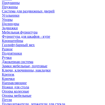
Проушины
Пружины
Система для раздвижных дверей
Угольники
Упоры
Цилиндры
Задвижки
Мебельная фурнитура
Фурнитура для шкафов - купе
Кронштейны
Газлифт,барный мех
Разное
Подпятники
Ручки
Джокерная система
Замки мебельные, почтовые
Ключи, ключивины, накладки
Крепеж
Крючки
Направляющие
Ножки для стола
Опоры колесные
Опоры мебельные
Петли
Полкодержатели, держатели для стекла