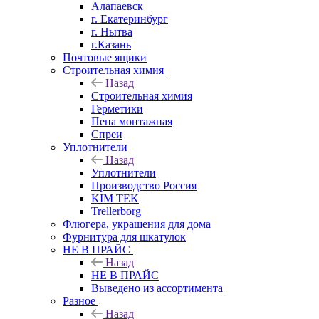
Алапаевск
г. Екатеринбург
г. Нытва
г.Казань
Почтовые ящики
Строительная химия
Назад
Строительная химия
Герметики
Пена монтажная
Спреи
Уплотнители
Назад
Уплотнители
Производство Россия
KIM TEK
Trellerborg
Флюгера, украшения для дома
Фурнитура для шкатулок
НЕ В ПРАЙС
Назад
НЕ В ПРАЙС
Выведено из ассортимента
Разное
Назад