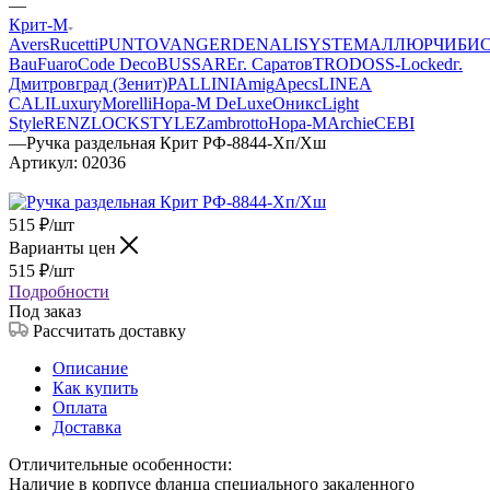
—
Крит-М
Avers
Rucetti
PUNTO
VANGER
DENALI
SYSTEM
АЛЛЮР
ЧИБИ
Bau
Fuaro
Code Deco
BUSSARE
г. Саратов
TRODOS
S-Locked
г.
Дмитровград (Зенит)
PALLINI
Amig
Apecs
LINEA
CALI
Luxury
Morelli
Нора-М DeLuxe
Оникс
Light
Style
RENZ
LOCKSTYLE
Zambrotto
Нора-М
Archie
CEBI
—
Ручка раздельная Крит РФ-8844-Хп/Хш
Артикул:
02036
515
₽
/шт
Варианты цен
515
₽
/шт
Подробности
Под заказ
Рассчитать доставку
Описание
Как купить
Оплата
Доставка
Отличительные особенности:
Наличие в корпусе фланца специального закаленного