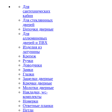
Для
сантехнических
кабин
Для стекляннных
дверей
Цепочки дверные
Для
аллюминевых
дверей и ПВХ
Изделия из
латунины
Крепеж
Ручки
Доводчики
Замки
Глазки
Защелки дверные
Крючки дверные
Молотки дверные
Накладки, wc-
комплекты
Номерки
Ответные планки
Петли