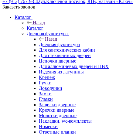
+7 (912) 767-93-42
ул.Ключевой поселок, 81В, магазин «Ключ»
Заказать звонок
Каталог
Назад
Каталог
Дверная фурнитура
Назад
Дверная фурнитура
Для сантехнических кабин
Для стекляннных дверей
Цепочки дверные
Для аллюминевых дверей и ПВХ
Изделия из латунины
Крепеж
Ручки
Доводчики
Замки
Глазки
Защелки дверные
Крючки дверные
Молотки дверные
Накладки, wc-комплекты
Номерки
Ответные планки