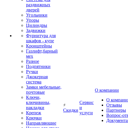
раздвижных
дверей
Угольники
Упоры
Цилиндры
Задвижки
Фурнитура для
шкафов - купе
Кронштейны
Газлифт,барный
мех
Разное
Подпятники
Ручки
Джокерная
система
Замки мебельные,
О компании
почтовые
Ключи,
О компани
ключивины,
Сервис
Отзывы
накладки
и
Скидки
Партнеры
Крепеж
услуги
Вопрос-от
Крючки
Документа
Направляющие