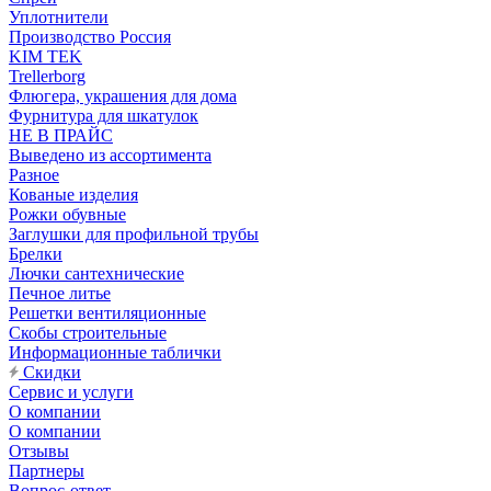
Уплотнители
Производство Россия
KIM TEK
Trellerborg
Флюгера, украшения для дома
Фурнитура для шкатулок
НЕ В ПРАЙС
Выведено из ассортимента
Разное
Кованые изделия
Рожки обувные
Заглушки для профильной трубы
Брелки
Лючки сантехнические
Печное литье
Решетки вентиляционные
Скобы строительные
Информационные таблички
Скидки
Сервис и услуги
О компании
О компании
Отзывы
Партнеры
Вопрос-ответ