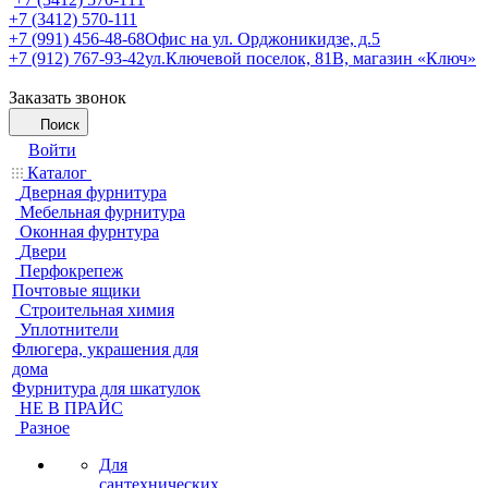
+7 (3412) 570-111
+7 (991) 456-48-68
Офис на ул. Орджоникидзе, д.5
+7 (912) 767-93-42
ул.Ключевой поселок, 81В, магазин «Ключ»
Заказать звонок
Поиск
Войти
Каталог
Дверная фурнитура
Мебельная фурнитура
Оконная фурнтура
Двери
Перфокрепеж
Почтовые ящики
Строительная химия
Уплотнители
Флюгера, украшения для
дома
Фурнитура для шкатулок
НЕ В ПРАЙС
Разное
Для
сантехнических