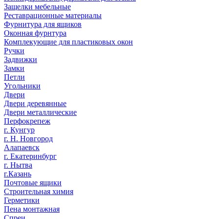
Защелки мебельные
Реставрационные материалы
Фурнитура для ящиков
Оконная фурнтура
Комплекующие для пластиковых окон
Ручки
Задвижки
Замки
Петли
Угольники
Двери
Двери деревянные
Двери металлические
Перфокрепеж
г. Кунгур
г. Н. Новгород
Алапаевск
г. Екатеринбург
г. Нытва
г.Казань
Почтовые ящики
Строительная химия
Герметики
Пена монтажная
Спреи