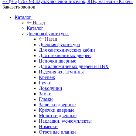
+7 (912) 767-93-42
ул.Ключевой поселок, 81В, магазин «Ключ»
Заказать звонок
Каталог
Назад
Каталог
Дверная фурнитура
Назад
Дверная фурнитура
Для сантехнических кабин
Для стекляннных дверей
Цепочки дверные
Для аллюминевых дверей и ПВХ
Изделия из латунины
Крепеж
Ручки
Доводчики
Замки
Глазки
Защелки дверные
Крючки дверные
Молотки дверные
Накладки, wc-комплекты
Номерки
Ответные планки