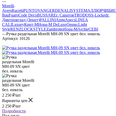
—
Morelli
Avers
Rucetti
PUNTO
VANGER
DENALI
SYSTEM
АЛЛЮР
ЧИБИ
Bau
Fuaro
Code Deco
BUSSARE
г. Саратов
TRODOS
S-Locked
г.
Дмитровград (Зенит)
PALLINI
Amig
Apecs
LINEA
CALI
Luxury
Крит-М
Нора-М DeLuxe
Оникс
Light
Style
RENZ
LOCKSTYLE
Zambrotto
Нора-М
Archie
CEBI
—
Ручка раздельная Morelli МН-09 SN цвет бел. никель
Артикул:
10126
2 250
₽
/шт
Варианты цен
2 250
₽
/шт
Подробности
Под заказ