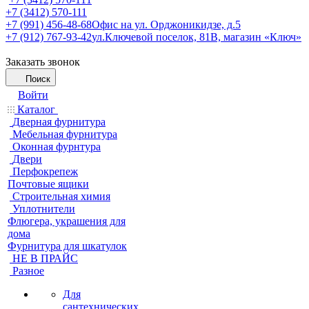
+7 (3412) 570-111
+7 (991) 456-48-68
Офис на ул. Орджоникидзе, д.5
+7 (912) 767-93-42
ул.Ключевой поселок, 81В, магазин «Ключ»
Заказать звонок
Поиск
Войти
Каталог
Дверная фурнитура
Мебельная фурнитура
Оконная фурнтура
Двери
Перфокрепеж
Почтовые ящики
Строительная химия
Уплотнители
Флюгера, украшения для
дома
Фурнитура для шкатулок
НЕ В ПРАЙС
Разное
Для
сантехнических