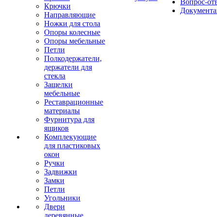
Вопрос-от
Крючки
Документа
Направляющие
Ножки для стола
Опоры колесные
Опоры мебельные
Петли
Полкодержатели,
держатели для
стекла
Защелки
мебельные
Реставрационные
материалы
Фурнитура для
ящиков
Комплекующие
для пластиковых
окон
Ручки
Задвижки
Замки
Петли
Угольники
Двери
деревянные