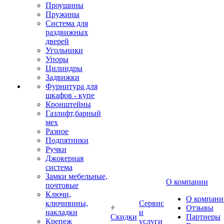
Проушины
Пружины
Система для
раздвижных
дверей
Угольники
Упоры
Цилиндры
Задвижки
Фурнитура для
шкафов - купе
Кронштейны
Газлифт,барный
мех
Разное
Подпятники
Ручки
Джокерная
система
Замки мебельные,
О компании
почтовые
Ключи,
О компани
ключивины,
Сервис
Отзывы
накладки
и
Скидки
Партнеры
Крепеж
услуги