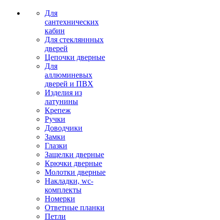
Для
сантехнических
кабин
Для стекляннных
дверей
Цепочки дверные
Для
аллюминевых
дверей и ПВХ
Изделия из
латунины
Крепеж
Ручки
Доводчики
Замки
Глазки
Защелки дверные
Крючки дверные
Молотки дверные
Накладки, wc-
комплекты
Номерки
Ответные планки
Петли