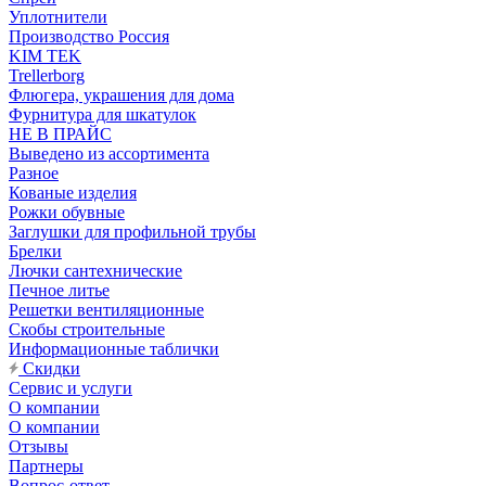
Уплотнители
Производство Россия
KIM TEK
Trellerborg
Флюгера, украшения для дома
Фурнитура для шкатулок
НЕ В ПРАЙС
Выведено из ассортимента
Разное
Кованые изделия
Рожки обувные
Заглушки для профильной трубы
Брелки
Лючки сантехнические
Печное литье
Решетки вентиляционные
Скобы строительные
Информационные таблички
Скидки
Сервис и услуги
О компании
О компании
Отзывы
Партнеры
Вопрос-ответ