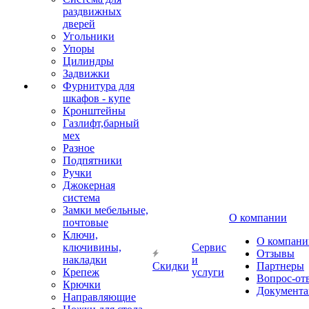
раздвижных
дверей
Угольники
Упоры
Цилиндры
Задвижки
Фурнитура для
шкафов - купе
Кронштейны
Газлифт,барный
мех
Разное
Подпятники
Ручки
Джокерная
система
Замки мебельные,
О компании
почтовые
Ключи,
О компани
ключивины,
Сервис
Отзывы
накладки
и
Скидки
Партнеры
Крепеж
услуги
Вопрос-от
Крючки
Документа
Направляющие