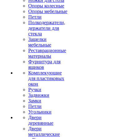
Ножки для стола
Опоры колесные
Опоры мебельные
Петли
Полкодержатели,
держатели для
стекла
Защелки
мебельные
Реставрационные
материалы
Фурнитура для
ящиков
Комплекующие
для пластиковых
окон
Ручки
Задвижки
Замки
Петли
Угольники
Двери
деревянные
Двери
металлические