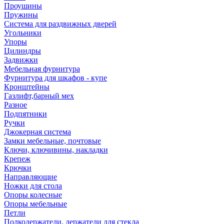
Проушины
Пружины
Система для раздвижных дверей
Угольники
Упоры
Цилиндры
Задвижки
Мебельная фурнитура
Фурнитура для шкафов - купе
Кронштейны
Газлифт,барный мех
Разное
Подпятники
Ручки
Джокерная система
Замки мебельные, почтовые
Ключи, ключивины, накладки
Крепеж
Крючки
Направляющие
Ножки для стола
Опоры колесные
Опоры мебельные
Петли
Полкодержатели, держатели для стекла