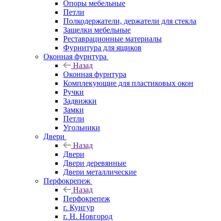
Опоры мебельные
Петли
Полкодержатели, держатели для стекла
Защелки мебельные
Реставрационные материалы
Фурнитура для ящиков
Оконная фурнтура
Назад
Оконная фурнтура
Комплекующие для пластиковых окон
Ручки
Задвижки
Замки
Петли
Угольники
Двери
Назад
Двери
Двери деревянные
Двери металлические
Перфокрепеж
Назад
Перфокрепеж
г. Кунгур
г. Н. Новгород