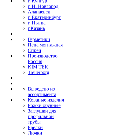
г. Кунгур
г. Н. Новгород
Алапаевск
г. Екатеринбург
г. Нытва
г.Казань
Герметики
Пена монтажная
Спреи
Производство
Россия
KIM TEK
Trellerborg
Выведено из
ассортимента
Кованые изделия
Рожки обувные
Заглушки для
профильной
трубы
Брелки
Лючки