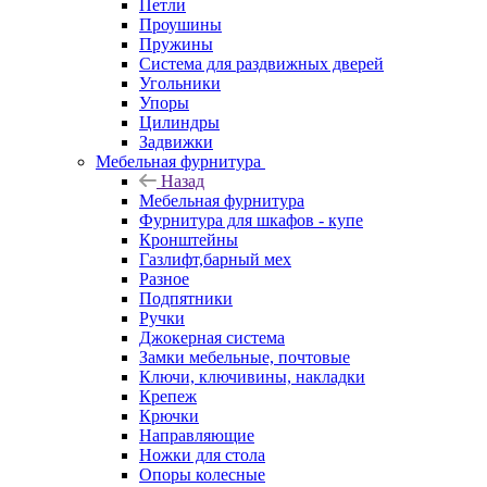
Петли
Проушины
Пружины
Система для раздвижных дверей
Угольники
Упоры
Цилиндры
Задвижки
Мебельная фурнитура
Назад
Мебельная фурнитура
Фурнитура для шкафов - купе
Кронштейны
Газлифт,барный мех
Разное
Подпятники
Ручки
Джокерная система
Замки мебельные, почтовые
Ключи, ключивины, накладки
Крепеж
Крючки
Направляющие
Ножки для стола
Опоры колесные