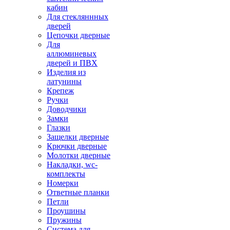
кабин
Для стекляннных
дверей
Цепочки дверные
Для
аллюминевых
дверей и ПВХ
Изделия из
латунины
Крепеж
Ручки
Доводчики
Замки
Глазки
Защелки дверные
Крючки дверные
Молотки дверные
Накладки, wc-
комплекты
Номерки
Ответные планки
Петли
Проушины
Пружины
Система для