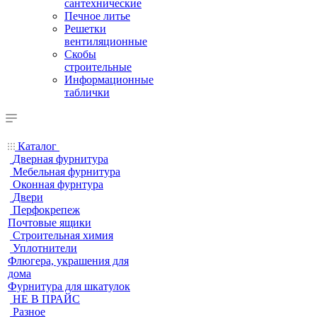
сантехнические
Печное литье
Решетки
вентиляционные
Скобы
строительные
Информационные
таблички
Каталог
Дверная фурнитура
Мебельная фурнитура
Оконная фурнтура
Двери
Перфокрепеж
Почтовые ящики
Строительная химия
Уплотнители
Флюгера, украшения для
дома
Фурнитура для шкатулок
НЕ В ПРАЙС
Разное