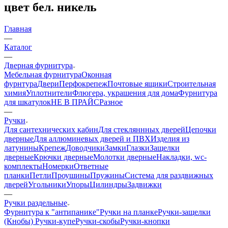
цвет бел. никель
Главная
—
Каталог
—
Дверная фурнитура
Мебельная фурнитура
Оконная
фурнтура
Двери
Перфокрепеж
Почтовые ящики
Строительная
химия
Уплотнители
Флюгера, украшения для дома
Фурнитура
для шкатулок
НЕ В ПРАЙС
Разное
—
Ручки
Для сантехнических кабин
Для стекляннных дверей
Цепочки
дверные
Для аллюминевых дверей и ПВХ
Изделия из
латунины
Крепеж
Доводчики
Замки
Глазки
Защелки
дверные
Крючки дверные
Молотки дверные
Накладки, wc-
комплекты
Номерки
Ответные
планки
Петли
Проушины
Пружины
Система для раздвижных
дверей
Угольники
Упоры
Цилиндры
Задвижки
—
Ручки раздельные
Фурнитура к "антипанике"
Ручки на планке
Ручки-защелки
(Кнобы)
Ручки-купе
Ручки-скобы
Ручки-кнопки