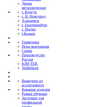
Двери
металлические
г. Кунгур
г. Н. Новгород
Алапаевск
г. Екатеринбург
г. Нытва
г.Казань
Герметики
Пена монтажная
Спреи
Производство
Россия
KIM TEK
Trellerborg
Выведено из
ассортимента
Кованые изделия
Рожки обувные
Заглушки для
профильной
трубы