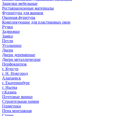
Защелки мебельные
Реставрационные материалы
Фурнитура для ящиков
Оконная фурнтура
Комплекующие для пластиковых окон
Ручки
Задвижки
Замки
Петли
Угольники
Двери
Двери деревянные
Двери металлические
Перфокрепеж
г. Кунгур
г. Н. Новгород
Алапаевск
г. Екатеринбург
г. Нытва
г.Казань
Почтовые ящики
Строительная химия
Герметики
Пена монтажная
Спреи