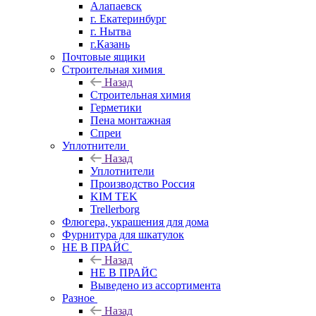
Алапаевск
г. Екатеринбург
г. Нытва
г.Казань
Почтовые ящики
Строительная химия
Назад
Строительная химия
Герметики
Пена монтажная
Спреи
Уплотнители
Назад
Уплотнители
Производство Россия
KIM TEK
Trellerborg
Флюгера, украшения для дома
Фурнитура для шкатулок
НЕ В ПРАЙС
Назад
НЕ В ПРАЙС
Выведено из ассортимента
Разное
Назад