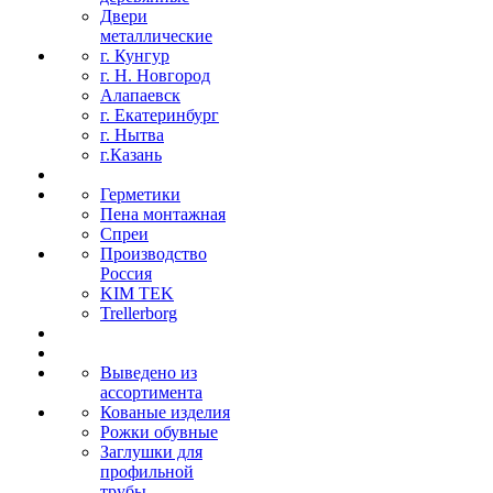
Двери
металлические
г. Кунгур
г. Н. Новгород
Алапаевск
г. Екатеринбург
г. Нытва
г.Казань
Герметики
Пена монтажная
Спреи
Производство
Россия
KIM TEK
Trellerborg
Выведено из
ассортимента
Кованые изделия
Рожки обувные
Заглушки для
профильной
трубы