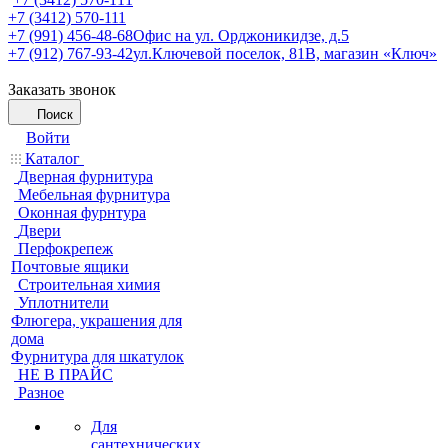
+7 (3412) 570-111
+7 (991) 456-48-68
Офис на ул. Орджоникидзе, д.5
+7 (912) 767-93-42
ул.Ключевой поселок, 81В, магазин «Ключ»
Заказать звонок
Поиск
Войти
Каталог
Дверная фурнитура
Мебельная фурнитура
Оконная фурнтура
Двери
Перфокрепеж
Почтовые ящики
Строительная химия
Уплотнители
Флюгера, украшения для
дома
Фурнитура для шкатулок
НЕ В ПРАЙС
Разное
Для
сантехнических