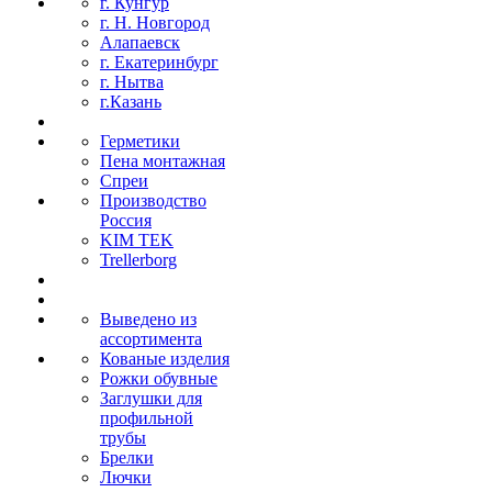
г. Кунгур
г. Н. Новгород
Алапаевск
г. Екатеринбург
г. Нытва
г.Казань
Герметики
Пена монтажная
Спреи
Производство
Россия
KIM TEK
Trellerborg
Выведено из
ассортимента
Кованые изделия
Рожки обувные
Заглушки для
профильной
трубы
Брелки
Лючки