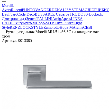
—
Morelli
Avers
Rucetti
PUNTO
VANGER
DENALI
SYSTEM
АЛЛЮР
ЧИБИ
Bau
Fuaro
Code Deco
BUSSARE
г. Саратов
TRODOS
S-Locked
г.
Дмитровград (Зенит)
PALLINI
Amig
Apecs
LINEA
CALI
Luxury
Крит-М
Нора-М DeLuxe
Оникс
Light
Style
RENZ
LOCKSTYLE
Zambrotto
Нора-М
Archie
CEBI
—
Ручка раздельная Morelli МН-51 -S6 SC на квадрате мат.
хром
Артикул:
9013385