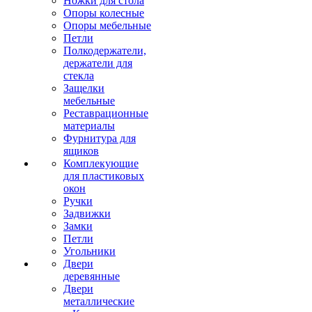
Ножки для стола
Опоры колесные
Опоры мебельные
Петли
Полкодержатели,
держатели для
стекла
Защелки
мебельные
Реставрационные
материалы
Фурнитура для
ящиков
Комплекующие
для пластиковых
окон
Ручки
Задвижки
Замки
Петли
Угольники
Двери
деревянные
Двери
металлические