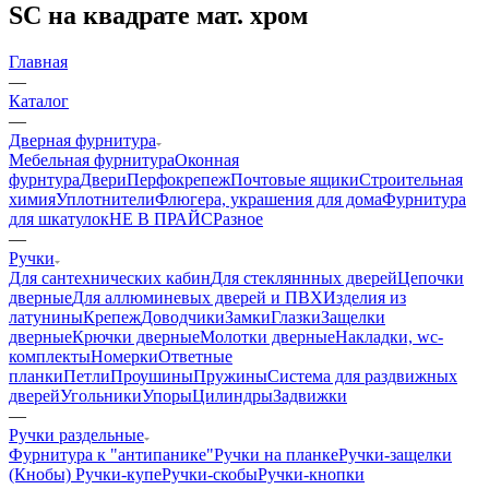
SC на квадрате мат. хром
Главная
—
Каталог
—
Дверная фурнитура
Мебельная фурнитура
Оконная
фурнтура
Двери
Перфокрепеж
Почтовые ящики
Строительная
химия
Уплотнители
Флюгера, украшения для дома
Фурнитура
для шкатулок
НЕ В ПРАЙС
Разное
—
Ручки
Для сантехнических кабин
Для стекляннных дверей
Цепочки
дверные
Для аллюминевых дверей и ПВХ
Изделия из
латунины
Крепеж
Доводчики
Замки
Глазки
Защелки
дверные
Крючки дверные
Молотки дверные
Накладки, wc-
комплекты
Номерки
Ответные
планки
Петли
Проушины
Пружины
Система для раздвижных
дверей
Угольники
Упоры
Цилиндры
Задвижки
—
Ручки раздельные
Фурнитура к "антипанике"
Ручки на планке
Ручки-защелки
(Кнобы)
Ручки-купе
Ручки-скобы
Ручки-кнопки