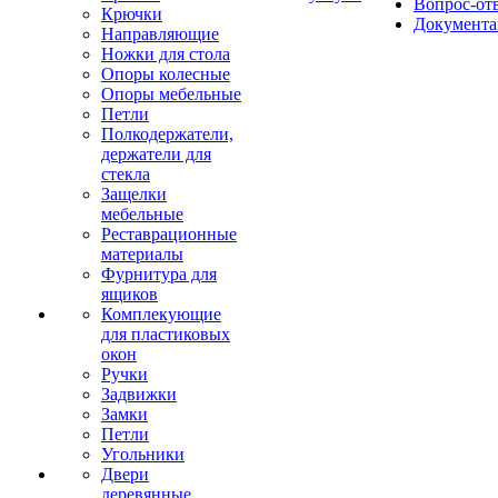
Вопрос-от
Крючки
Документа
Направляющие
Ножки для стола
Опоры колесные
Опоры мебельные
Петли
Полкодержатели,
держатели для
стекла
Защелки
мебельные
Реставрационные
материалы
Фурнитура для
ящиков
Комплекующие
для пластиковых
окон
Ручки
Задвижки
Замки
Петли
Угольники
Двери
деревянные