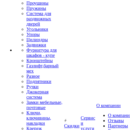
Проушины
Пружины
Система для
раздвижных
дверей
Угольники
Упоры
Цилиндры
Задвижки
Фурнитура для
шкафов - купе
Кронштейны
Газлифт,барный
мех
Разное
Подпятники
Ручки
Джокерная
система
Замки мебельные,
О компании
почтовые
Ключи,
О компани
ключивины,
Сервис
Отзывы
накладки
и
Скидки
Партнеры
Крепеж
услуги