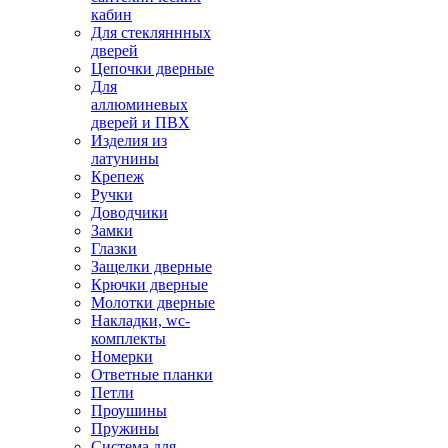
кабин
Для стекляннных
дверей
Цепочки дверные
Для
аллюминевых
дверей и ПВХ
Изделия из
латунины
Крепеж
Ручки
Доводчики
Замки
Глазки
Защелки дверные
Крючки дверные
Молотки дверные
Накладки, wc-
комплекты
Номерки
Ответные планки
Петли
Проушины
Пружины
Система для