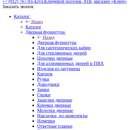
+7 (912) 767-93-42
ул.Ключевой поселок, 81В, магазин «Ключ»
Заказать звонок
Каталог
Назад
Каталог
Дверная фурнитура
Назад
Дверная фурнитура
Для сантехнических кабин
Для стекляннных дверей
Цепочки дверные
Для аллюминевых дверей и ПВХ
Изделия из латунины
Крепеж
Ручки
Доводчики
Замки
Глазки
Защелки дверные
Крючки дверные
Молотки дверные
Накладки, wc-комплекты
Номерки
Ответные планки