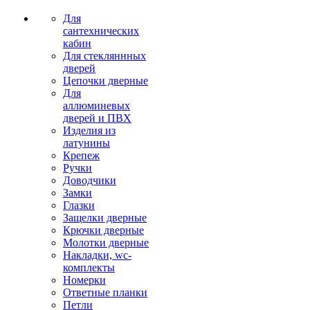
Для
сантехнических
кабин
Для стекляннных
дверей
Цепочки дверные
Для
аллюминевых
дверей и ПВХ
Изделия из
латунины
Крепеж
Ручки
Доводчики
Замки
Глазки
Защелки дверные
Крючки дверные
Молотки дверные
Накладки, wc-
комплекты
Номерки
Ответные планки
Петли