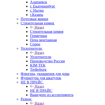
Алапаевск
г. Екатеринбург
г. Нытва
г.Казань
Почтовые ящики
Строительная химия
Назад
Строительная химия
Герметики
Пена монтажная
Спреи
Уплотнители
Назад
Уплотнители
Производство Россия
KIM TEK
Trellerborg
Флюгера, украшения для дома
Фурнитура для шкатулок
НЕ В ПРАЙС
Назад
НЕ В ПРАЙС
Выведено из ассортимента
Разное
Назад