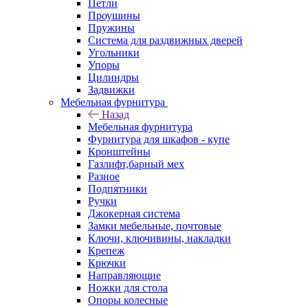
Петли
Проушины
Пружины
Система для раздвижных дверей
Угольники
Упоры
Цилиндры
Задвижки
Мебельная фурнитура
Назад
Мебельная фурнитура
Фурнитура для шкафов - купе
Кронштейны
Газлифт,барный мех
Разное
Подпятники
Ручки
Джокерная система
Замки мебельные, почтовые
Ключи, ключивины, накладки
Крепеж
Крючки
Направляющие
Ножки для стола
Опоры колесные