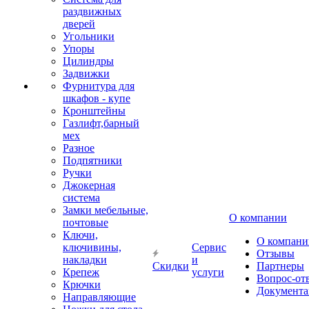
раздвижных
дверей
Угольники
Упоры
Цилиндры
Задвижки
Фурнитура для
шкафов - купе
Кронштейны
Газлифт,барный
мех
Разное
Подпятники
Ручки
Джокерная
система
Замки мебельные,
О компании
почтовые
Ключи,
О компани
ключивины,
Сервис
Отзывы
накладки
и
Скидки
Партнеры
Крепеж
услуги
Вопрос-от
Крючки
Документа
Направляющие