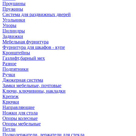
Проушины
Пружины
Система для раздвижных дверей
Угольники
Упоры
Цилиндры
Задвижки
Мебельная фурнитура
Фурнитура для шкафов - купе
Кронштейны
Газлифт,барный мех
Разное
Подпятники
Ручки
Джокерная система
Замки мебельные, почтовые
Ключи, ключивины, накладки
Крепеж
Крючки
Направляющие
Ножки для стола
Опоры колесные
Опоры мебельные
Петли
Полкодержатели, держатели для стекла