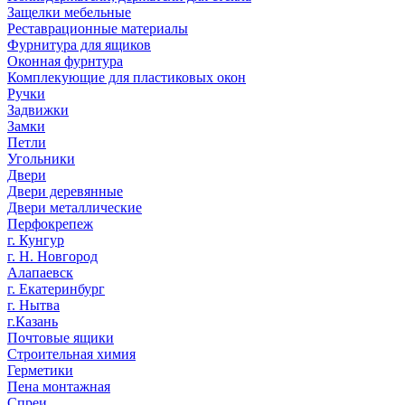
Защелки мебельные
Реставрационные материалы
Фурнитура для ящиков
Оконная фурнтура
Комплекующие для пластиковых окон
Ручки
Задвижки
Замки
Петли
Угольники
Двери
Двери деревянные
Двери металлические
Перфокрепеж
г. Кунгур
г. Н. Новгород
Алапаевск
г. Екатеринбург
г. Нытва
г.Казань
Почтовые ящики
Строительная химия
Герметики
Пена монтажная
Спреи