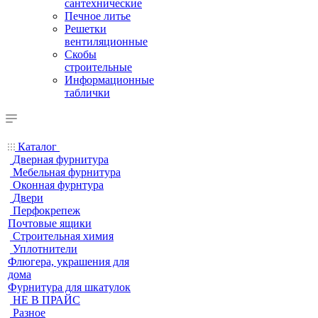
сантехнические
Печное литье
Решетки
вентиляционные
Скобы
строительные
Информационные
таблички
Каталог
Дверная фурнитура
Мебельная фурнитура
Оконная фурнтура
Двери
Перфокрепеж
Почтовые ящики
Строительная химия
Уплотнители
Флюгера, украшения для
дома
Фурнитура для шкатулок
НЕ В ПРАЙС
Разное