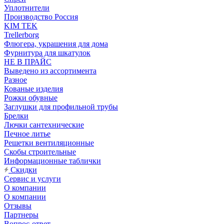
Уплотнители
Производство Россия
KIM TEK
Trellerborg
Флюгера, украшения для дома
Фурнитура для шкатулок
НЕ В ПРАЙС
Выведено из ассортимента
Разное
Кованые изделия
Рожки обувные
Заглушки для профильной трубы
Брелки
Лючки сантехнические
Печное литье
Решетки вентиляционные
Скобы строительные
Информационные таблички
Скидки
Сервис и услуги
О компании
О компании
Отзывы
Партнеры
Вопрос-ответ