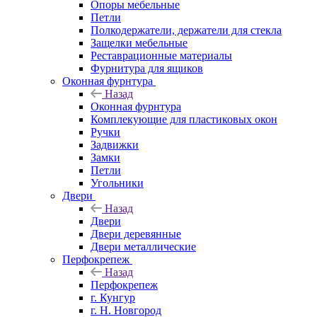
Опоры мебельные
Петли
Полкодержатели, держатели для стекла
Защелки мебельные
Реставрационные материалы
Фурнитура для ящиков
Оконная фурнтура
Назад
Оконная фурнтура
Комплекующие для пластиковых окон
Ручки
Задвижки
Замки
Петли
Угольники
Двери
Назад
Двери
Двери деревянные
Двери металлические
Перфокрепеж
Назад
Перфокрепеж
г. Кунгур
г. Н. Новгород