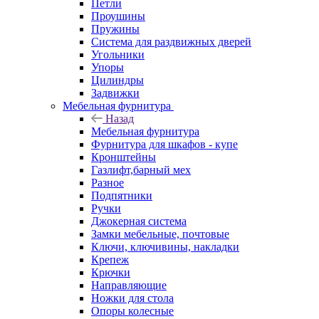
Петли
Проушины
Пружины
Система для раздвижных дверей
Угольники
Упоры
Цилиндры
Задвижки
Мебельная фурнитура
Назад
Мебельная фурнитура
Фурнитура для шкафов - купе
Кронштейны
Газлифт,барный мех
Разное
Подпятники
Ручки
Джокерная система
Замки мебельные, почтовые
Ключи, ключивины, накладки
Крепеж
Крючки
Направляющие
Ножки для стола
Опоры колесные