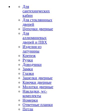
Для
сантехнических
кабин
Для стекляннных
дверей
Цепочки дверные
Для
аллюминевых
дверей и ПВХ
Изделия из
латунины
Крепеж
Ручки
Доводчики
Замки
Глазки
Защелки дверные
Крючки дверные
Молотки дверные
Накладки, wc-
комплекты
Номерки
Ответные планки
Петли