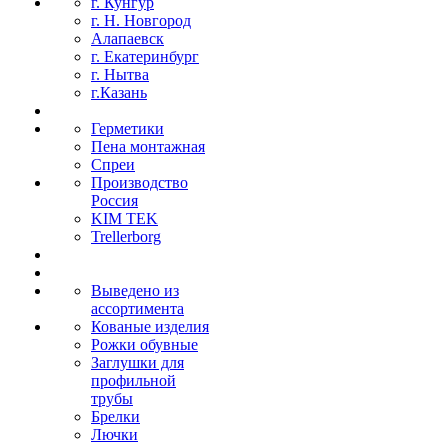
г. Кунгур
г. Н. Новгород
Алапаевск
г. Екатеринбург
г. Нытва
г.Казань
Герметики
Пена монтажная
Спреи
Производство
Россия
KIM TEK
Trellerborg
Выведено из
ассортимента
Кованые изделия
Рожки обувные
Заглушки для
профильной
трубы
Брелки
Лючки