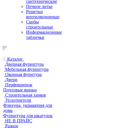
сантехнические
Печное литье
Решетки
вентиляционные
Скобы
строительные
Информационные
таблички
Каталог
Дверная фурнитура
Мебельная фурнитура
Оконная фурнтура
Двери
Перфокрепеж
Почтовые ящики
Строительная химия
Уплотнители
Флюгера, украшения для
дома
Фурнитура для шкатулок
НЕ В ПРАЙС
Разное