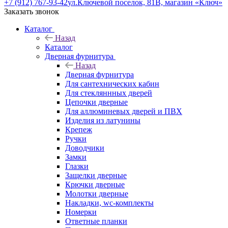
+7 (912) 767-93-42
ул.Ключевой поселок, 81В, магазин «Ключ»
Заказать звонок
Каталог
Назад
Каталог
Дверная фурнитура
Назад
Дверная фурнитура
Для сантехнических кабин
Для стекляннных дверей
Цепочки дверные
Для аллюминевых дверей и ПВХ
Изделия из латунины
Крепеж
Ручки
Доводчики
Замки
Глазки
Защелки дверные
Крючки дверные
Молотки дверные
Накладки, wc-комплекты
Номерки
Ответные планки