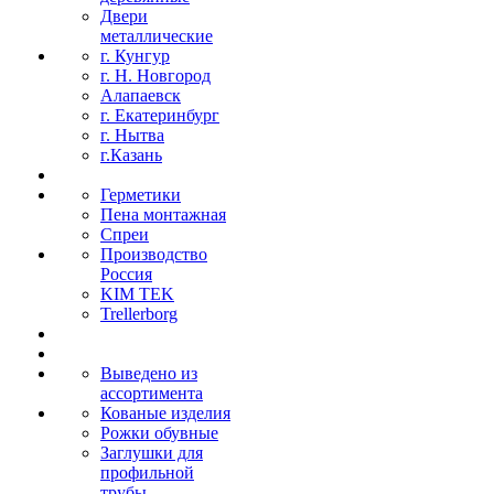
Двери
металлические
г. Кунгур
г. Н. Новгород
Алапаевск
г. Екатеринбург
г. Нытва
г.Казань
Герметики
Пена монтажная
Спреи
Производство
Россия
KIM TEK
Trellerborg
Выведено из
ассортимента
Кованые изделия
Рожки обувные
Заглушки для
профильной
трубы