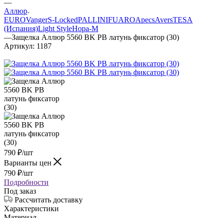
—
Аллюр
EURO
Vanger
S-Locked
PALLINI
FUARO
Apecs
Avers
TESA
(Испания)
Light Style
Нора-М
—
Защелка Аллюр 5560 BK PB латунь фиксатор (30)
Артикул:
1187
790
₽
/шт
Варианты цен
790
₽
/шт
Подробности
Под заказ
Рассчитать доставку
Характеристики
Материал