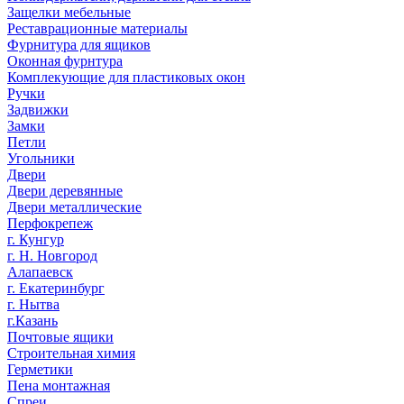
Защелки мебельные
Реставрационные материалы
Фурнитура для ящиков
Оконная фурнтура
Комплекующие для пластиковых окон
Ручки
Задвижки
Замки
Петли
Угольники
Двери
Двери деревянные
Двери металлические
Перфокрепеж
г. Кунгур
г. Н. Новгород
Алапаевск
г. Екатеринбург
г. Нытва
г.Казань
Почтовые ящики
Строительная химия
Герметики
Пена монтажная
Спреи