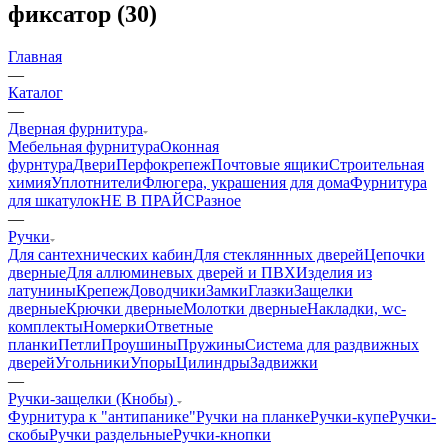
фиксатор (30)
Главная
—
Каталог
—
Дверная фурнитура
Мебельная фурнитура
Оконная
фурнтура
Двери
Перфокрепеж
Почтовые ящики
Строительная
химия
Уплотнители
Флюгера, украшения для дома
Фурнитура
для шкатулок
НЕ В ПРАЙС
Разное
—
Ручки
Для сантехнических кабин
Для стекляннных дверей
Цепочки
дверные
Для аллюминевых дверей и ПВХ
Изделия из
латунины
Крепеж
Доводчики
Замки
Глазки
Защелки
дверные
Крючки дверные
Молотки дверные
Накладки, wc-
комплекты
Номерки
Ответные
планки
Петли
Проушины
Пружины
Система для раздвижных
дверей
Угольники
Упоры
Цилиндры
Задвижки
—
Ручки-защелки (Кнобы)
Фурнитура к "антипанике"
Ручки на планке
Ручки-купе
Ручки-
скобы
Ручки раздельные
Ручки-кнопки