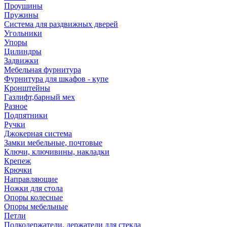
Проушины
Пружины
Система для раздвижных дверей
Угольники
Упоры
Цилиндры
Задвижки
Мебельная фурнитура
Фурнитура для шкафов - купе
Кронштейны
Газлифт,барный мех
Разное
Подпятники
Ручки
Джокерная система
Замки мебельные, почтовые
Ключи, ключивины, накладки
Крепеж
Крючки
Направляющие
Ножки для стола
Опоры колесные
Опоры мебельные
Петли
Полкодержатели, держатели для стекла