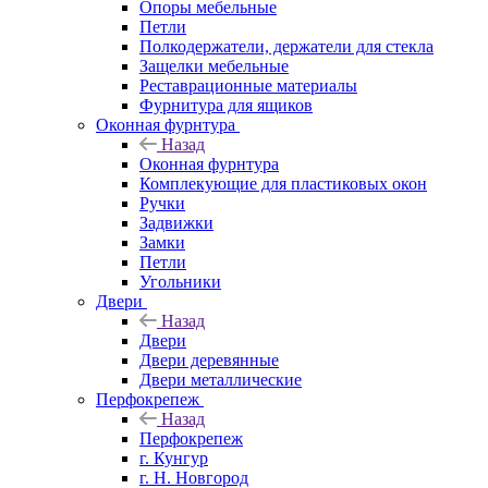
Опоры мебельные
Петли
Полкодержатели, держатели для стекла
Защелки мебельные
Реставрационные материалы
Фурнитура для ящиков
Оконная фурнтура
Назад
Оконная фурнтура
Комплекующие для пластиковых окон
Ручки
Задвижки
Замки
Петли
Угольники
Двери
Назад
Двери
Двери деревянные
Двери металлические
Перфокрепеж
Назад
Перфокрепеж
г. Кунгур
г. Н. Новгород