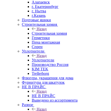
Алапаевск
г. Екатеринбург
г. Нытва
г.Казань
Почтовые ящики
Строительная химия
Назад
Строительная химия
Герметики
Пена монтажная
Спреи
Уплотнители
Назад
Уплотнители
Производство Россия
KIM TEK
Trellerborg
Флюгера, украшения для дома
Фурнитура для шкатулок
НЕ В ПРАЙС
Назад
НЕ В ПРАЙС
Выведено из ассортимента
Разное
Назад