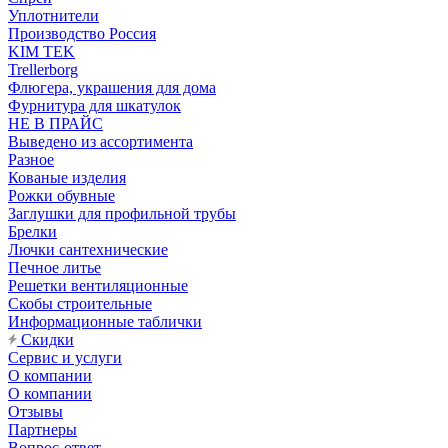
Уплотнители
Производство Россия
KIM TEK
Trellerborg
Флюгера, украшения для дома
Фурнитура для шкатулок
НЕ В ПРАЙС
Выведено из ассортимента
Разное
Кованые изделия
Рожки обувные
Заглушки для профильной трубы
Брелки
Лючки сантехнические
Печное литье
Решетки вентиляционные
Скобы строительные
Информационные таблички
Скидки
Сервис и услуги
О компании
О компании
Отзывы
Партнеры
Вопрос-ответ