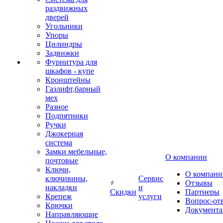
раздвижных
дверей
Угольники
Упоры
Цилиндры
Задвижки
Фурнитура для
шкафов - купе
Кронштейны
Газлифт,барный
мех
Разное
Подпятники
Ручки
Джокерная
система
Замки мебельные,
О компании
почтовые
Ключи,
О компани
ключивины,
Сервис
Отзывы
накладки
и
Скидки
Партнеры
Крепеж
услуги
Вопрос-от
Крючки
Документа
Направляющие