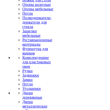
Ножки для стола
Опоры колесные
Опоры мебельные
Петли
Полкодержатели,
держатели для
стекла
Защелки
мебельные
Реставрационные
материалы
Фурнитура для
ящиков
Комплекующие
для пластиковых
окон
Ручки
Задвижки
Замки
Петли
Угольники
Двери
деревянные
Двери
металлические