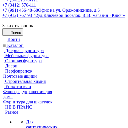
+7 (3412) 570-111
+7 (991) 456-48-68
Офис на ул. Орджоникидзе, д.5
+7 (912) 767-93-42
ул.Ключевой поселок, 81В, магазин «Ключ»
Заказать звонок
Поиск
Войти
Каталог
Дверная фурнитура
Мебельная фурнитура
Оконная фурнтура
Двери
Перфокрепеж
Почтовые ящики
Строительная химия
Уплотнители
Флюгера, украшения для
дома
Фурнитура для шкатулок
НЕ В ПРАЙС
Разное
Для
сантехнических