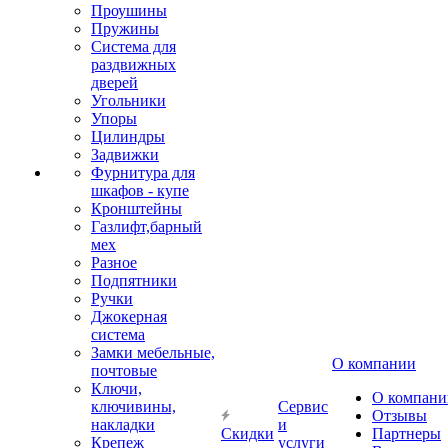
Проушины
Пружины
Система для
раздвижных
дверей
Угольники
Упоры
Цилиндры
Задвижки
Фурнитура для
шкафов - купе
Кронштейны
Газлифт,барный
мех
Разное
Подпятники
Ручки
Джокерная
система
Замки мебельные,
О компании
почтовые
Ключи,
О компани
ключивины,
Сервис
Отзывы
накладки
и
Скидки
Партнеры
Крепеж
услуги