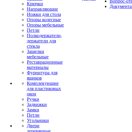
Вопрос-от
Крючки
Документа
Направляющие
Ножки для стола
Опоры колесные
Опоры мебельные
Петли
Полкодержатели,
держатели для
стекла
Защелки
мебельные
Реставрационные
материалы
Фурнитура для
ящиков
Комплекующие
для пластиковых
окон
Ручки
Задвижки
Замки
Петли
Угольники
Двери
деревянные