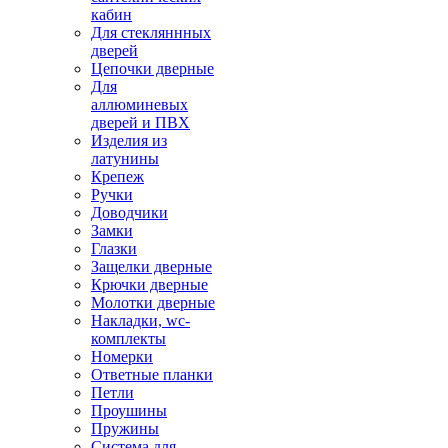
кабин
Для стекляннных
дверей
Цепочки дверные
Для
аллюминевых
дверей и ПВХ
Изделия из
латунины
Крепеж
Ручки
Доводчики
Замки
Глазки
Защелки дверные
Крючки дверные
Молотки дверные
Накладки, wc-
комплекты
Номерки
Ответные планки
Петли
Проушины
Пружины
Система для