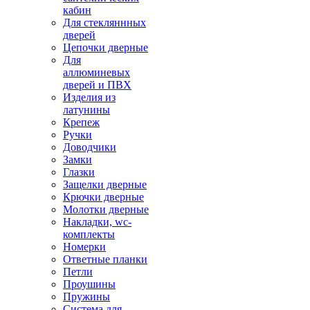
кабин
Для стекляннных
дверей
Цепочки дверные
Для
аллюминевых
дверей и ПВХ
Изделия из
латунины
Крепеж
Ручки
Доводчики
Замки
Глазки
Защелки дверные
Крючки дверные
Молотки дверные
Накладки, wc-
комплекты
Номерки
Ответные планки
Петли
Проушины
Пружины
Система для