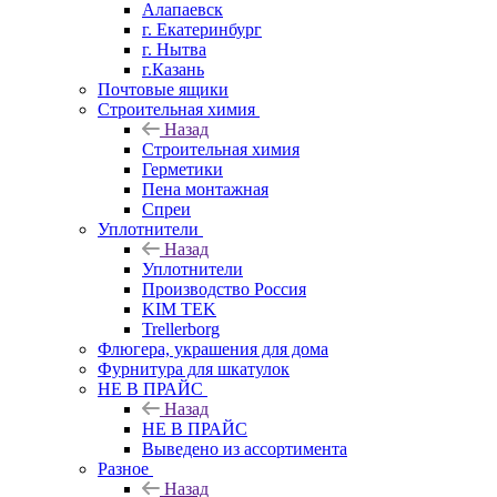
Алапаевск
г. Екатеринбург
г. Нытва
г.Казань
Почтовые ящики
Строительная химия
Назад
Строительная химия
Герметики
Пена монтажная
Спреи
Уплотнители
Назад
Уплотнители
Производство Россия
KIM TEK
Trellerborg
Флюгера, украшения для дома
Фурнитура для шкатулок
НЕ В ПРАЙС
Назад
НЕ В ПРАЙС
Выведено из ассортимента
Разное
Назад