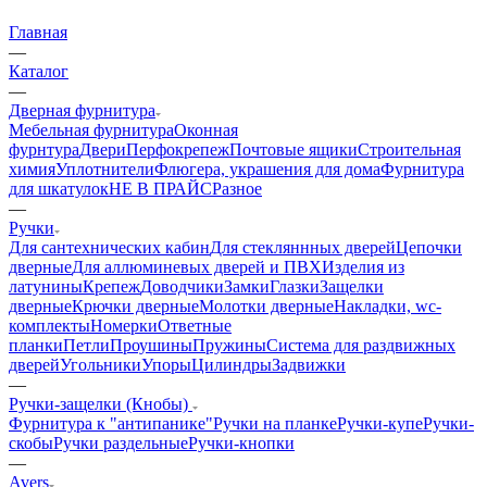
Главная
—
Каталог
—
Дверная фурнитура
Мебельная фурнитура
Оконная
фурнтура
Двери
Перфокрепеж
Почтовые ящики
Строительная
химия
Уплотнители
Флюгера, украшения для дома
Фурнитура
для шкатулок
НЕ В ПРАЙС
Разное
—
Ручки
Для сантехнических кабин
Для стекляннных дверей
Цепочки
дверные
Для аллюминевых дверей и ПВХ
Изделия из
латунины
Крепеж
Доводчики
Замки
Глазки
Защелки
дверные
Крючки дверные
Молотки дверные
Накладки, wc-
комплекты
Номерки
Ответные
планки
Петли
Проушины
Пружины
Система для раздвижных
дверей
Угольники
Упоры
Цилиндры
Задвижки
—
Ручки-защелки (Кнобы)
Фурнитура к "антипанике"
Ручки на планке
Ручки-купе
Ручки-
скобы
Ручки раздельные
Ручки-кнопки
—
Avers