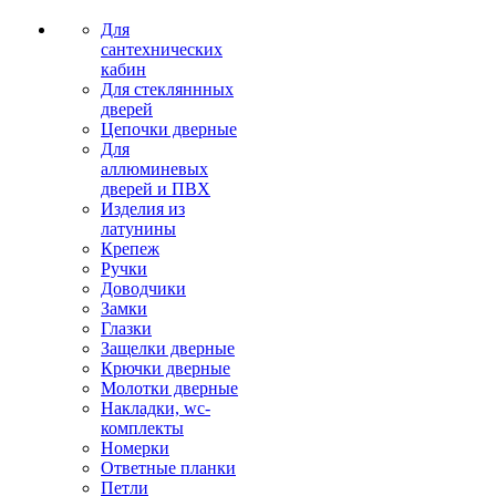
Для
сантехнических
кабин
Для стекляннных
дверей
Цепочки дверные
Для
аллюминевых
дверей и ПВХ
Изделия из
латунины
Крепеж
Ручки
Доводчики
Замки
Глазки
Защелки дверные
Крючки дверные
Молотки дверные
Накладки, wc-
комплекты
Номерки
Ответные планки
Петли