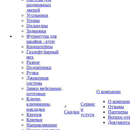
раздвижных
дверей
Угольники
Упоры
Цилиндры
Задвижки
Фурнитура для
шкафов - купе
Кронштейны
Газлифт,барный
мех
Разное
Подпятники
Ручки
Джокерная
система
Замки мебельные,
О компании
почтовые
Ключи,
О компани
ключивины,
Сервис
Отзывы
накладки
и
Скидки
Партнеры
Крепеж
услуги
Вопрос-от
Крючки
Документа
Направляющие