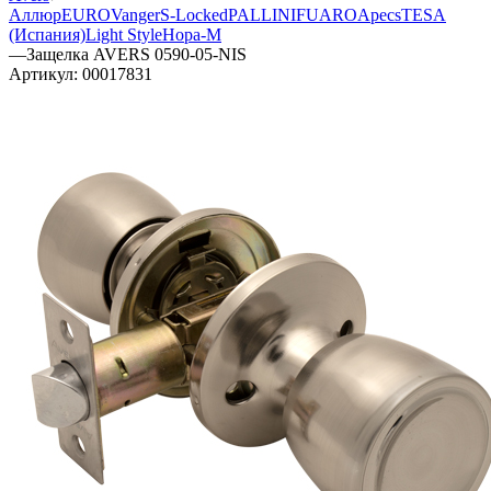
Аллюр
EURO
Vanger
S-Locked
PALLINI
FUARO
Apecs
TESA
(Испания)
Light Style
Нора-М
—
Защелка AVERS 0590-05-NIS
Артикул:
00017831