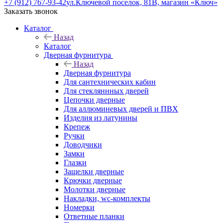
+7 (912) 767-93-42
ул.Ключевой поселок, 81В, магазин «Ключ»
Заказать звонок
Каталог
Назад
Каталог
Дверная фурнитура
Назад
Дверная фурнитура
Для сантехнических кабин
Для стекляннных дверей
Цепочки дверные
Для аллюминевых дверей и ПВХ
Изделия из латунины
Крепеж
Ручки
Доводчики
Замки
Глазки
Защелки дверные
Крючки дверные
Молотки дверные
Накладки, wc-комплекты
Номерки
Ответные планки