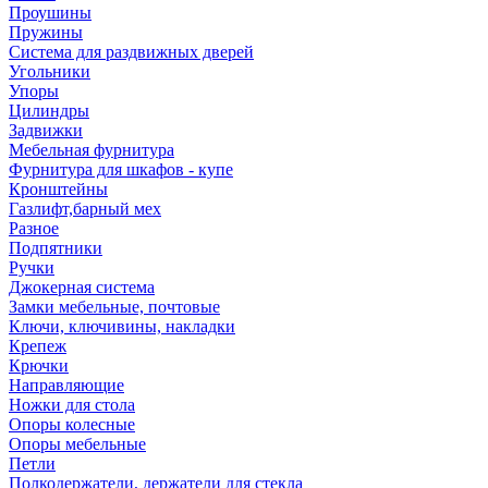
Проушины
Пружины
Система для раздвижных дверей
Угольники
Упоры
Цилиндры
Задвижки
Мебельная фурнитура
Фурнитура для шкафов - купе
Кронштейны
Газлифт,барный мех
Разное
Подпятники
Ручки
Джокерная система
Замки мебельные, почтовые
Ключи, ключивины, накладки
Крепеж
Крючки
Направляющие
Ножки для стола
Опоры колесные
Опоры мебельные
Петли
Полкодержатели, держатели для стекла