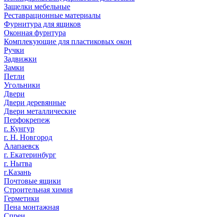
Защелки мебельные
Реставрационные материалы
Фурнитура для ящиков
Оконная фурнтура
Комплекующие для пластиковых окон
Ручки
Задвижки
Замки
Петли
Угольники
Двери
Двери деревянные
Двери металлические
Перфокрепеж
г. Кунгур
г. Н. Новгород
Алапаевск
г. Екатеринбург
г. Нытва
г.Казань
Почтовые ящики
Строительная химия
Герметики
Пена монтажная
Спреи