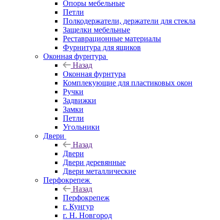
Опоры мебельные
Петли
Полкодержатели, держатели для стекла
Защелки мебельные
Реставрационные материалы
Фурнитура для ящиков
Оконная фурнтура
Назад
Оконная фурнтура
Комплекующие для пластиковых окон
Ручки
Задвижки
Замки
Петли
Угольники
Двери
Назад
Двери
Двери деревянные
Двери металлические
Перфокрепеж
Назад
Перфокрепеж
г. Кунгур
г. Н. Новгород