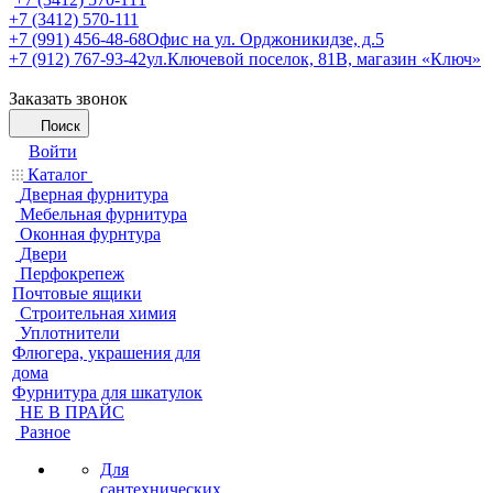
+7 (3412) 570-111
+7 (991) 456-48-68
Офис на ул. Орджоникидзе, д.5
+7 (912) 767-93-42
ул.Ключевой поселок, 81В, магазин «Ключ»
Заказать звонок
Поиск
Войти
Каталог
Дверная фурнитура
Мебельная фурнитура
Оконная фурнтура
Двери
Перфокрепеж
Почтовые ящики
Строительная химия
Уплотнители
Флюгера, украшения для
дома
Фурнитура для шкатулок
НЕ В ПРАЙС
Разное
Для
сантехнических