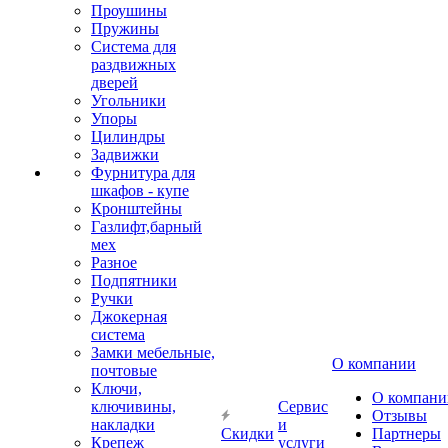
Проушины
Пружины
Система для
раздвижных
дверей
Угольники
Упоры
Цилиндры
Задвижки
Фурнитура для
шкафов - купе
Кронштейны
Газлифт,барный
мех
Разное
Подпятники
Ручки
Джокерная
система
Замки мебельные,
О компании
почтовые
Ключи,
О компани
ключивины,
Сервис
Отзывы
накладки
и
Скидки
Партнеры
Крепеж
услуги