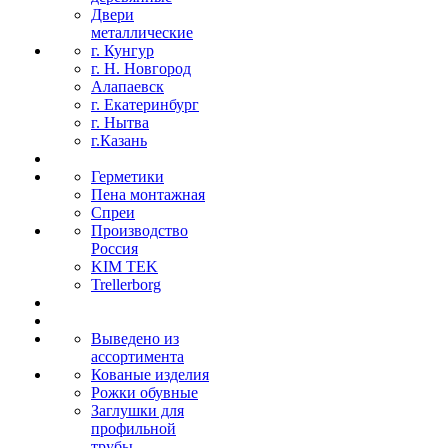
Двери
металлические
г. Кунгур
г. Н. Новгород
Алапаевск
г. Екатеринбург
г. Нытва
г.Казань
Герметики
Пена монтажная
Спреи
Производство
Россия
KIM TEK
Trellerborg
Выведено из
ассортимента
Кованые изделия
Рожки обувные
Заглушки для
профильной
трубы