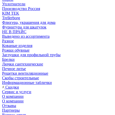
Уплотнители
Производство Россия
KIM TEK
Trellerborg
Флюгера, украшения для дома
Фурнитура для шкатулок
НЕ В ПРАЙС
Выведено из ассортимента
Разное
Кованые изделия
Рожки обувные
Заглушки для профильной трубы
Брелки
Лючки сантехнические
Печное литье
Решетки вентиляционные
Скобы строительные
Информационные таблички
Скидки
Сервис и услуги
О компании
О компании
Отзывы
Партнеры
Вопрос-ответ