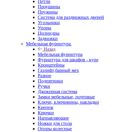
Петли
Проушины
Пружины
Система для раздвижных дверей
Угольники
Упоры
Цилиндры
Задвижки
Мебельная фурнитура
Назад
Мебельная фурнитура
Фурнитура для шкафов - купе
Кронштейны
Газлифт,барный мех
Разное
Подпятники
Ручки
Джокерная система
Замки мебельные, почтовые
Ключи, ключивины, накладки
Крепеж
Крючки
Направляющие
Ножки для стола
Опоры колесные