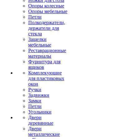
Ножки для стола
Опоры колесные
Опоры мебельные
Петли
Полкодержатели,
держатели для
стекла
Защелки
мебельные
Реставрационные
материалы
Фурнитура для
ящиков
Комплекующие
для пластиковых
окон
Ручки
Задвижки
Замки
Петли
Угольники
Двери
деревянные
Двери
металлические