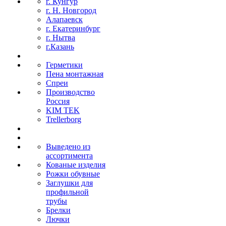
г. Кунгур
г. Н. Новгород
Алапаевск
г. Екатеринбург
г. Нытва
г.Казань
Герметики
Пена монтажная
Спреи
Производство
Россия
KIM TEK
Trellerborg
Выведено из
ассортимента
Кованые изделия
Рожки обувные
Заглушки для
профильной
трубы
Брелки
Лючки