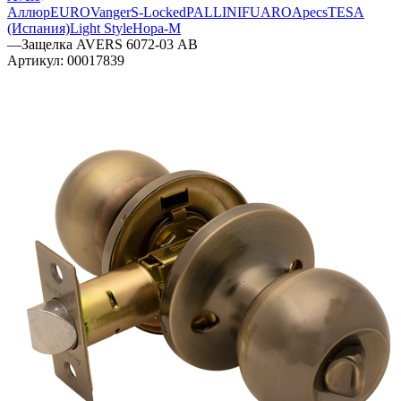
Аллюр
EURO
Vanger
S-Locked
PALLINI
FUARO
Apecs
TESA
(Испания)
Light Style
Нора-М
—
Защелка AVERS 6072-03 АВ
Артикул:
00017839