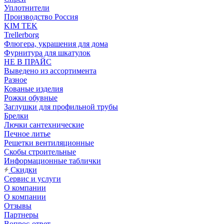
Уплотнители
Производство Россия
KIM TEK
Trellerborg
Флюгера, украшения для дома
Фурнитура для шкатулок
НЕ В ПРАЙС
Выведено из ассортимента
Разное
Кованые изделия
Рожки обувные
Заглушки для профильной трубы
Брелки
Лючки сантехнические
Печное литье
Решетки вентиляционные
Скобы строительные
Информационные таблички
Скидки
Сервис и услуги
О компании
О компании
Отзывы
Партнеры
Вопрос-ответ