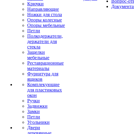
Вопрос-от
Крючки
Документа
Направляющие
Ножки для стола
Опоры колесные
Опоры мебельные
Петли
Полкодержатели,
держатели для
стекла
Защелки
мебельные
Реставрационные
материалы
Фурнитура для
ящиков
Комплекующие
для пластиковых
окон
Ручки
Задвижки
Замки
Петли
Угольники
Двери
деревянные