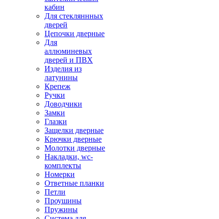
кабин
Для стекляннных
дверей
Цепочки дверные
Для
аллюминевых
дверей и ПВХ
Изделия из
латунины
Крепеж
Ручки
Доводчики
Замки
Глазки
Защелки дверные
Крючки дверные
Молотки дверные
Накладки, wc-
комплекты
Номерки
Ответные планки
Петли
Проушины
Пружины
Система для