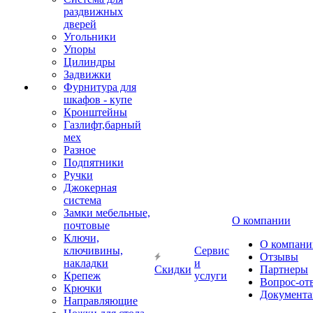
раздвижных
дверей
Угольники
Упоры
Цилиндры
Задвижки
Фурнитура для
шкафов - купе
Кронштейны
Газлифт,барный
мех
Разное
Подпятники
Ручки
Джокерная
система
Замки мебельные,
О компании
почтовые
Ключи,
О компани
ключивины,
Сервис
Отзывы
накладки
и
Скидки
Партнеры
Крепеж
услуги
Вопрос-от
Крючки
Документа
Направляющие