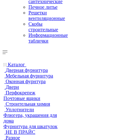
сантехнические
Печное литье
Решетки
вентиляционные
Скобы
строительные
Информационные
таблички
Каталог
Дверная фурнитура
Мебельная фурнитура
Оконная фурнтура
Двери
Перфокрепеж
Почтовые ящики
Строительная химия
Уплотнители
Флюгера, украшения для
дома
Фурнитура для шкатулок
НЕ В ПРАЙС
Разное