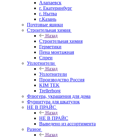
Алапаевск
г. Екатеринбург
г. Нытва
г.Казань
Почтовые ящики
Строительная химия
Назад
Строительная химия
Герметики
Пена монтажная
Спреи
Уплотнители
Назад
Уплотнители
Производство Россия
KIM TEK
Trellerborg
Флюгера, украшения для дома
Фурнитура для шкатулок
НЕ В ПРАЙС
Назад
НЕ В ПРАЙС
Выведено из ассортимента
Разное
Назад