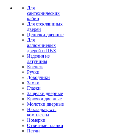
Для
сантехнических
кабин
Для стекляннных
дверей
Цепочки дверные
Для
аллюминевых
дверей и ПВХ
Изделия из
латунины
Крепеж
Ручки
Доводчики
Замки
Глазки
Защелки дверные
Крючки дверные
Молотки дверные
Накладки, wc-
комплекты
Номерки
Ответные планки
Петли