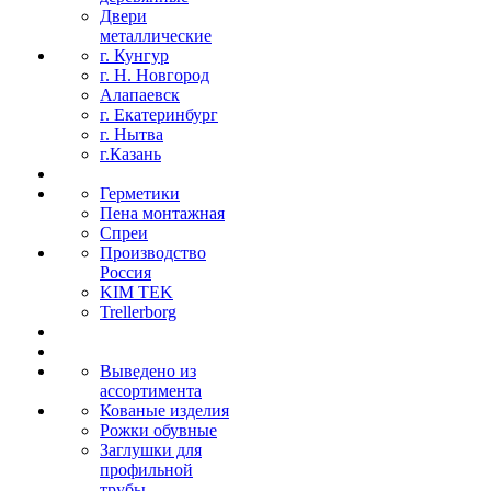
Двери
металлические
г. Кунгур
г. Н. Новгород
Алапаевск
г. Екатеринбург
г. Нытва
г.Казань
Герметики
Пена монтажная
Спреи
Производство
Россия
KIM TEK
Trellerborg
Выведено из
ассортимента
Кованые изделия
Рожки обувные
Заглушки для
профильной
трубы