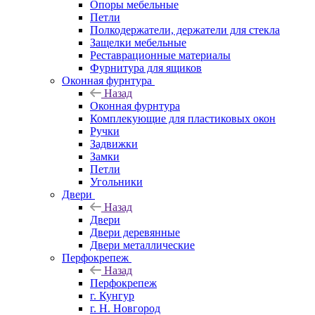
Опоры мебельные
Петли
Полкодержатели, держатели для стекла
Защелки мебельные
Реставрационные материалы
Фурнитура для ящиков
Оконная фурнтура
Назад
Оконная фурнтура
Комплекующие для пластиковых окон
Ручки
Задвижки
Замки
Петли
Угольники
Двери
Назад
Двери
Двери деревянные
Двери металлические
Перфокрепеж
Назад
Перфокрепеж
г. Кунгур
г. Н. Новгород