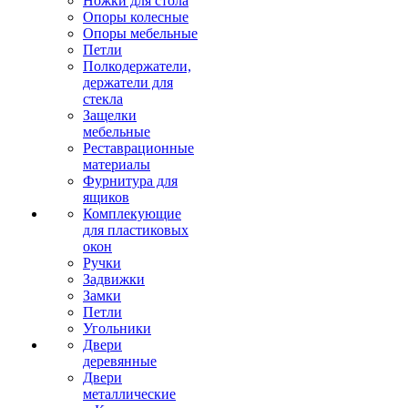
Ножки для стола
Опоры колесные
Опоры мебельные
Петли
Полкодержатели,
держатели для
стекла
Защелки
мебельные
Реставрационные
материалы
Фурнитура для
ящиков
Комплекующие
для пластиковых
окон
Ручки
Задвижки
Замки
Петли
Угольники
Двери
деревянные
Двери
металлические