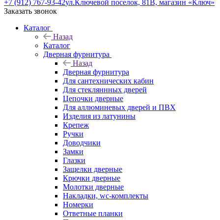
+7 (912) 767-93-42
ул.Ключевой поселок, 81В, магазин «Ключ»
Заказать звонок
Каталог
Назад
Каталог
Дверная фурнитура
Назад
Дверная фурнитура
Для сантехнических кабин
Для стекляннных дверей
Цепочки дверные
Для аллюминевых дверей и ПВХ
Изделия из латунины
Крепеж
Ручки
Доводчики
Замки
Глазки
Защелки дверные
Крючки дверные
Молотки дверные
Накладки, wc-комплекты
Номерки
Ответные планки