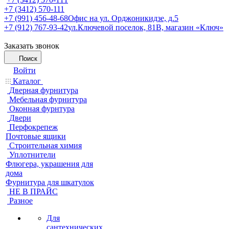
+7 (3412) 570-111
+7 (991) 456-48-68
Офис на ул. Орджоникидзе, д.5
+7 (912) 767-93-42
ул.Ключевой поселок, 81В, магазин «Ключ»
Заказать звонок
Поиск
Войти
Каталог
Дверная фурнитура
Мебельная фурнитура
Оконная фурнтура
Двери
Перфокрепеж
Почтовые ящики
Строительная химия
Уплотнители
Флюгера, украшения для
дома
Фурнитура для шкатулок
НЕ В ПРАЙС
Разное
Для
сантехнических