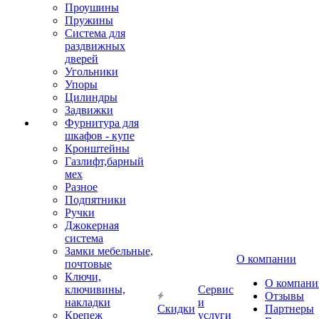
Проушины
Пружины
Система для
раздвижных
дверей
Угольники
Упоры
Цилиндры
Задвижки
Фурнитура для
шкафов - купе
Кронштейны
Газлифт,барный
мех
Разное
Подпятники
Ручки
Джокерная
система
Замки мебельные,
О компании
почтовые
Ключи,
О компани
ключивины,
Сервис
Отзывы
накладки
и
Скидки
Партнеры
Крепеж
услуги