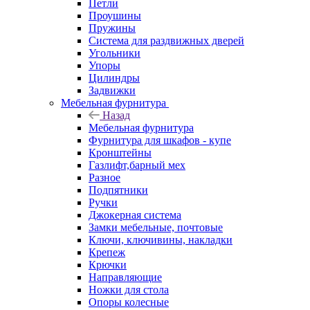
Петли
Проушины
Пружины
Система для раздвижных дверей
Угольники
Упоры
Цилиндры
Задвижки
Мебельная фурнитура
Назад
Мебельная фурнитура
Фурнитура для шкафов - купе
Кронштейны
Газлифт,барный мех
Разное
Подпятники
Ручки
Джокерная система
Замки мебельные, почтовые
Ключи, ключивины, накладки
Крепеж
Крючки
Направляющие
Ножки для стола
Опоры колесные