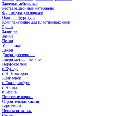
Защелки мебельные
Реставрационные материалы
Фурнитура для ящиков
Оконная фурнтура
Комплекующие для пластиковых окон
Ручки
Задвижки
Замки
Петли
Угольники
Двери
Двери деревянные
Двери металлические
Перфокрепеж
г. Кунгур
г. Н. Новгород
Алапаевск
г. Екатеринбург
г. Нытва
г.Казань
Почтовые ящики
Строительная химия
Герметики
Пена монтажная
Спреи