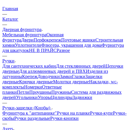
Главная
—
Каталог
—
Дверная фурнитура
Мебельная фурнитура
Оконная
фурнтура
Двери
Перфокрепеж
Почтовые ящики
Строительная
химия
Уплотнители
Флюгера, украшения для дома
Фурнитура
для шкатулок
НЕ В ПРАЙС
Разное
—
Ручки
Для сантехнических кабин
Для стекляннных дверей
Цепочки
дверные
Для аллюминевых дверей и ПВХ
Изделия из
латунины
Крепеж
Доводчики
Замки
Глазки
Защелки
дверные
Крючки дверные
Молотки дверные
Накладки, wc-
комплекты
Номерки
Ответные
планки
Петли
Проушины
Пружины
Система для раздвижных
дверей
Угольники
Упоры
Цилиндры
Задвижки
—
Ручки-защелки (Кнобы)
Фурнитура к "антипанике"
Ручки на планке
Ручки-купе
Ручки-
скобы
Ручки раздельные
Ручки-кнопки
—
Avers