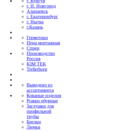
г. Кунгур
г. Н. Новгород
Алапаевск
г. Екатеринбург
г. Нытва
г.Казань
Герметики
Пена монтажная
Спреи
Производство
Россия
KIM TEK
Trellerborg
Выведено из
ассортимента
Кованые изделия
Рожки обувные
Заглушки для
профильной
трубы
Брелки
Лючки