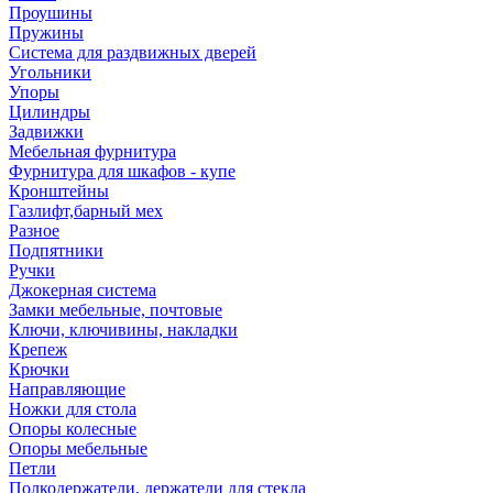
Проушины
Пружины
Система для раздвижных дверей
Угольники
Упоры
Цилиндры
Задвижки
Мебельная фурнитура
Фурнитура для шкафов - купе
Кронштейны
Газлифт,барный мех
Разное
Подпятники
Ручки
Джокерная система
Замки мебельные, почтовые
Ключи, ключивины, накладки
Крепеж
Крючки
Направляющие
Ножки для стола
Опоры колесные
Опоры мебельные
Петли
Полкодержатели, держатели для стекла