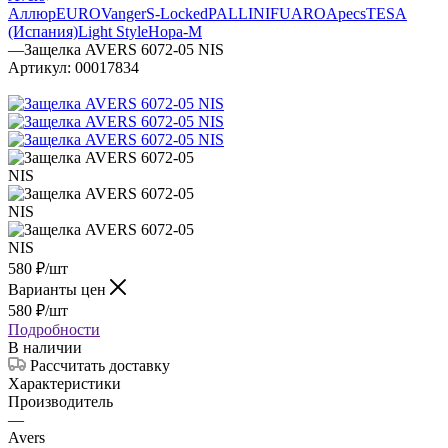
Аллюр
EURO
Vanger
S-Locked
PALLINI
FUARO
Apecs
TESA
(Испания)
Light Style
Нора-М
—
Защелка AVERS 6072-05 NIS
Артикул:
00017834
580
₽
/шт
Варианты цен
580
₽
/шт
Подробности
В наличии
Рассчитать доставку
Характеристики
Производитель
—
Avers