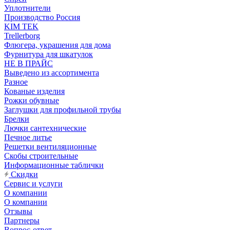
Уплотнители
Производство Россия
KIM TEK
Trellerborg
Флюгера, украшения для дома
Фурнитура для шкатулок
НЕ В ПРАЙС
Выведено из ассортимента
Разное
Кованые изделия
Рожки обувные
Заглушки для профильной трубы
Брелки
Лючки сантехнические
Печное литье
Решетки вентиляционные
Скобы строительные
Информационные таблички
Скидки
Сервис и услуги
О компании
О компании
Отзывы
Партнеры
Вопрос-ответ