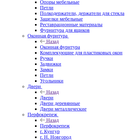
Опоры мебельные
Петли
Полкодержатели, держатели для стекла
Защелки мебельные
Реставрационные материалы
Фурнитура для ящиков
Оконная фурнтура
Назад
Оконная фурнтура
Комплекующие для пластиковых окон
Ручки
Задвижки
Замки
Петли
Угольники
Двери
Назад
Двери
Двери деревянные
Двери металлические
Перфокрепеж
Назад
Перфокрепеж
г. Кунгур
г. Н. Новгород