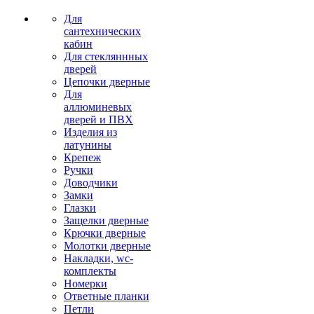
Для
сантехнических
кабин
Для стекляннных
дверей
Цепочки дверные
Для
аллюминевых
дверей и ПВХ
Изделия из
латунины
Крепеж
Ручки
Доводчики
Замки
Глазки
Защелки дверные
Крючки дверные
Молотки дверные
Накладки, wc-
комплекты
Номерки
Ответные планки
Петли