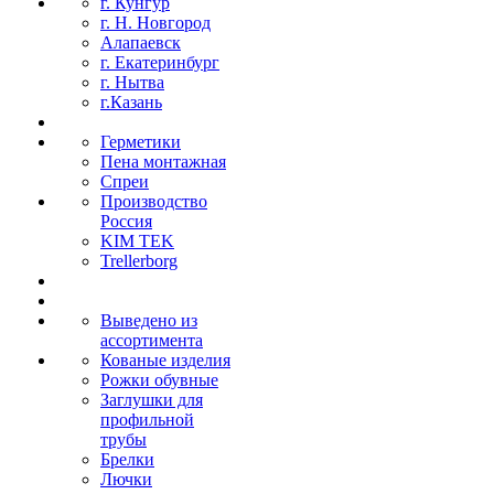
г. Кунгур
г. Н. Новгород
Алапаевск
г. Екатеринбург
г. Нытва
г.Казань
Герметики
Пена монтажная
Спреи
Производство
Россия
KIM TEK
Trellerborg
Выведено из
ассортимента
Кованые изделия
Рожки обувные
Заглушки для
профильной
трубы
Брелки
Лючки