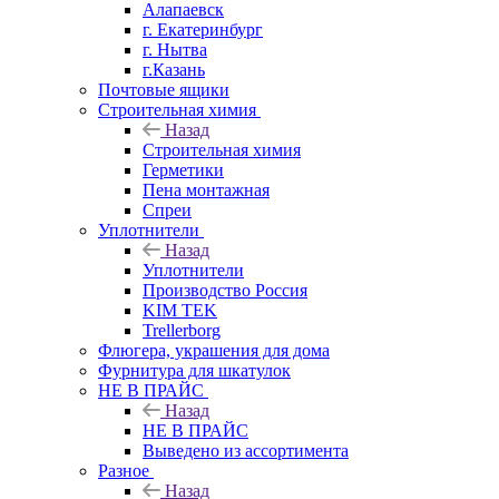
Алапаевск
г. Екатеринбург
г. Нытва
г.Казань
Почтовые ящики
Строительная химия
Назад
Строительная химия
Герметики
Пена монтажная
Спреи
Уплотнители
Назад
Уплотнители
Производство Россия
KIM TEK
Trellerborg
Флюгера, украшения для дома
Фурнитура для шкатулок
НЕ В ПРАЙС
Назад
НЕ В ПРАЙС
Выведено из ассортимента
Разное
Назад