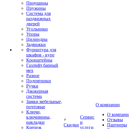
Проушины
Пружины
Система для
раздвижных
дверей
Угольники
Упоры
Цилиндры
Задвижки
Фурнитура для
шкафов - купе
Кронштейны
Газлифт,барный
мех
Разное
Подпятники
Ручки
Джокерная
система
Замки мебельные,
О компании
почтовые
Ключи,
О компани
ключивины,
Сервис
Отзывы
накладки
и
Скидки
Партнеры
Крепеж
услуги