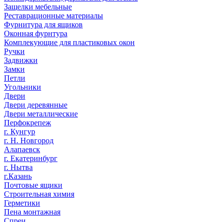
Защелки мебельные
Реставрационные материалы
Фурнитура для ящиков
Оконная фурнтура
Комплекующие для пластиковых окон
Ручки
Задвижки
Замки
Петли
Угольники
Двери
Двери деревянные
Двери металлические
Перфокрепеж
г. Кунгур
г. Н. Новгород
Алапаевск
г. Екатеринбург
г. Нытва
г.Казань
Почтовые ящики
Строительная химия
Герметики
Пена монтажная
Спреи