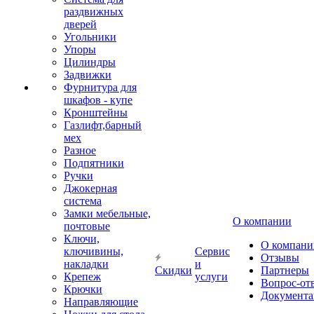
раздвижных
дверей
Угольники
Упоры
Цилиндры
Задвижки
Фурнитура для
шкафов - купе
Кронштейны
Газлифт,барный
мех
Разное
Подпятники
Ручки
Джокерная
система
Замки мебельные,
О компании
почтовые
Ключи,
О компани
ключивины,
Сервис
Отзывы
накладки
и
Скидки
Партнеры
Крепеж
услуги
Вопрос-от
Крючки
Документа
Направляющие