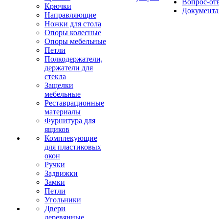
Вопрос-от
Крючки
Документа
Направляющие
Ножки для стола
Опоры колесные
Опоры мебельные
Петли
Полкодержатели,
держатели для
стекла
Защелки
мебельные
Реставрационные
материалы
Фурнитура для
ящиков
Комплекующие
для пластиковых
окон
Ручки
Задвижки
Замки
Петли
Угольники
Двери
деревянные