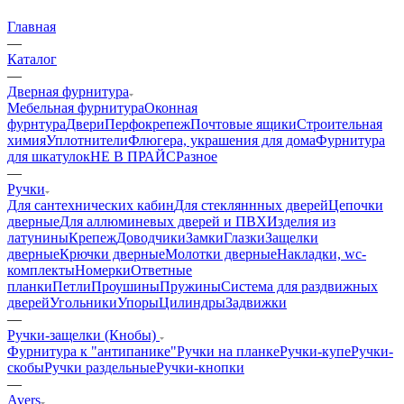
Главная
—
Каталог
—
Дверная фурнитура
Мебельная фурнитура
Оконная
фурнтура
Двери
Перфокрепеж
Почтовые ящики
Строительная
химия
Уплотнители
Флюгера, украшения для дома
Фурнитура
для шкатулок
НЕ В ПРАЙС
Разное
—
Ручки
Для сантехнических кабин
Для стекляннных дверей
Цепочки
дверные
Для аллюминевых дверей и ПВХ
Изделия из
латунины
Крепеж
Доводчики
Замки
Глазки
Защелки
дверные
Крючки дверные
Молотки дверные
Накладки, wc-
комплекты
Номерки
Ответные
планки
Петли
Проушины
Пружины
Система для раздвижных
дверей
Угольники
Упоры
Цилиндры
Задвижки
—
Ручки-защелки (Кнобы)
Фурнитура к "антипанике"
Ручки на планке
Ручки-купе
Ручки-
скобы
Ручки раздельные
Ручки-кнопки
—
Avers