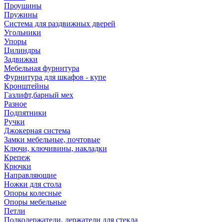
Проушины
Пружины
Система для раздвижных дверей
Угольники
Упоры
Цилиндры
Задвижки
Мебельная фурнитура
Фурнитура для шкафов - купе
Кронштейны
Газлифт,барный мех
Разное
Подпятники
Ручки
Джокерная система
Замки мебельные, почтовые
Ключи, ключивины, накладки
Крепеж
Крючки
Направляющие
Ножки для стола
Опоры колесные
Опоры мебельные
Петли
Полкодержатели, держатели для стекла