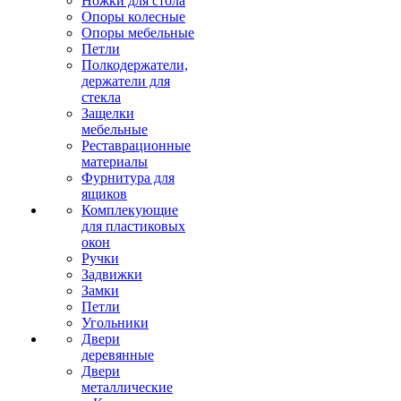
Ножки для стола
Опоры колесные
Опоры мебельные
Петли
Полкодержатели,
держатели для
стекла
Защелки
мебельные
Реставрационные
материалы
Фурнитура для
ящиков
Комплекующие
для пластиковых
окон
Ручки
Задвижки
Замки
Петли
Угольники
Двери
деревянные
Двери
металлические