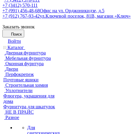
+7 (3412) 570-111
+7 (991) 456-48-68
Офис на ул. Орджоникидзе, д.5
+7 (912) 767-93-42
ул.Ключевой поселок, 81В, магазин «Ключ»
Заказать звонок
Поиск
Войти
Каталог
Дверная фурнитура
Мебельная фурнитура
Оконная фурнтура
Двери
Перфокрепеж
Почтовые ящики
Строительная химия
Уплотнители
Флюгера, украшения для
дома
Фурнитура для шкатулок
НЕ В ПРАЙС
Разное
Для
сантехнических