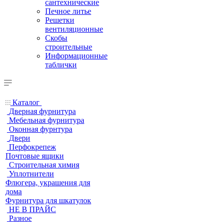
сантехнические
Печное литье
Решетки
вентиляционные
Скобы
строительные
Информационные
таблички
Каталог
Дверная фурнитура
Мебельная фурнитура
Оконная фурнтура
Двери
Перфокрепеж
Почтовые ящики
Строительная химия
Уплотнители
Флюгера, украшения для
дома
Фурнитура для шкатулок
НЕ В ПРАЙС
Разное