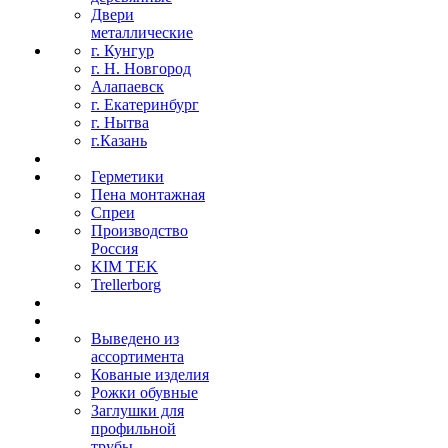
Двери
металлические
г. Кунгур
г. Н. Новгород
Алапаевск
г. Екатеринбург
г. Нытва
г.Казань
Герметики
Пена монтажная
Спреи
Производство
Россия
KIM TEK
Trellerborg
Выведено из
ассортимента
Кованые изделия
Рожки обувные
Заглушки для
профильной
трубы