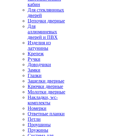
кабин
Для стекляннных
дверей
Цепочки дверные
Для
аллюминевых
дверей и ПВХ
Изделия из
латунины
Крепеж
Ручки
Доводчики
Замки
Глазки
Защелки дверные
Крючки дверные
Молотки дверные
Накладки, wc-
комплекты
Номерки
Ответные планки
Петли
Проушины
Пружины
Система для