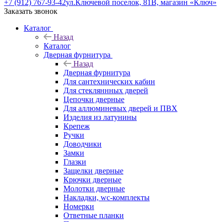
+7 (912) 767-93-42
ул.Ключевой поселок, 81В, магазин «Ключ»
Заказать звонок
Каталог
Назад
Каталог
Дверная фурнитура
Назад
Дверная фурнитура
Для сантехнических кабин
Для стекляннных дверей
Цепочки дверные
Для аллюминевых дверей и ПВХ
Изделия из латунины
Крепеж
Ручки
Доводчики
Замки
Глазки
Защелки дверные
Крючки дверные
Молотки дверные
Накладки, wc-комплекты
Номерки
Ответные планки