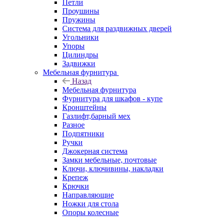
Петли
Проушины
Пружины
Система для раздвижных дверей
Угольники
Упоры
Цилиндры
Задвижки
Мебельная фурнитура
Назад
Мебельная фурнитура
Фурнитура для шкафов - купе
Кронштейны
Газлифт,барный мех
Разное
Подпятники
Ручки
Джокерная система
Замки мебельные, почтовые
Ключи, ключивины, накладки
Крепеж
Крючки
Направляющие
Ножки для стола
Опоры колесные