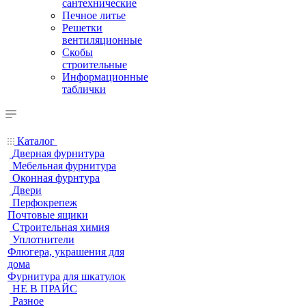
сантехнические
Печное литье
Решетки
вентиляционные
Скобы
строительные
Информационные
таблички
Каталог
Дверная фурнитура
Мебельная фурнитура
Оконная фурнтура
Двери
Перфокрепеж
Почтовые ящики
Строительная химия
Уплотнители
Флюгера, украшения для
дома
Фурнитура для шкатулок
НЕ В ПРАЙС
Разное