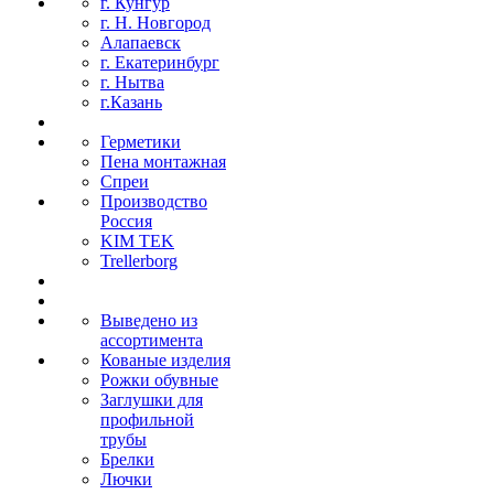
г. Кунгур
г. Н. Новгород
Алапаевск
г. Екатеринбург
г. Нытва
г.Казань
Герметики
Пена монтажная
Спреи
Производство
Россия
KIM TEK
Trellerborg
Выведено из
ассортимента
Кованые изделия
Рожки обувные
Заглушки для
профильной
трубы
Брелки
Лючки