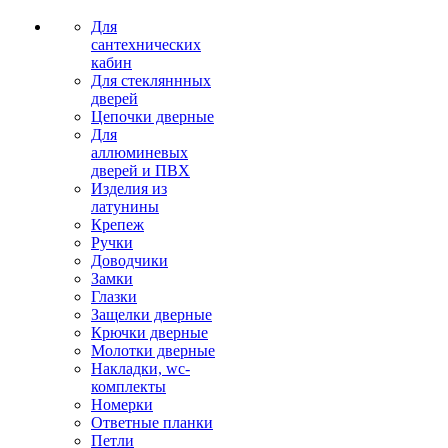
Для
сантехнических
кабин
Для стекляннных
дверей
Цепочки дверные
Для
аллюминевых
дверей и ПВХ
Изделия из
латунины
Крепеж
Ручки
Доводчики
Замки
Глазки
Защелки дверные
Крючки дверные
Молотки дверные
Накладки, wc-
комплекты
Номерки
Ответные планки
Петли