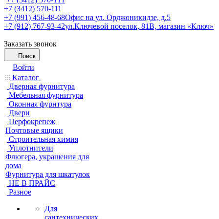
+7 (3412) 570-111
+7 (991) 456-48-68
Офис на ул. Орджоникидзе, д.5
+7 (912) 767-93-42
ул.Ключевой поселок, 81В, магазин «Ключ»
Заказать звонок
Поиск
Войти
Каталог
Дверная фурнитура
Мебельная фурнитура
Оконная фурнтура
Двери
Перфокрепеж
Почтовые ящики
Строительная химия
Уплотнители
Флюгера, украшения для
дома
Фурнитура для шкатулок
НЕ В ПРАЙС
Разное
Для
сантехнических