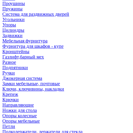
Проушины
Пружины
Система для раздвижных дверей
Угольники
Упоры
Цилиндры
Задвижки
Мебельная фурнитура
Фурнитура для шкафов - купе
Кронштейны
Газлифт,барный мех
Разное
Подпятники
Ручки
Джокерная система
Замки мебельные, почтовые
Ключи, ключивины, накладки
Крепеж
Крючки
Направляющие
Ножки для стола
Опоры колесные
Опоры мебельные
Петли
Полкодержатели, держатели для стекла