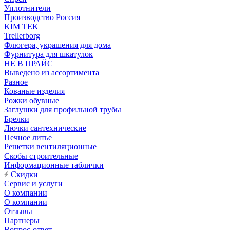
Уплотнители
Производство Россия
KIM TEK
Trellerborg
Флюгера, украшения для дома
Фурнитура для шкатулок
НЕ В ПРАЙС
Выведено из ассортимента
Разное
Кованые изделия
Рожки обувные
Заглушки для профильной трубы
Брелки
Лючки сантехнические
Печное литье
Решетки вентиляционные
Скобы строительные
Информационные таблички
Скидки
Сервис и услуги
О компании
О компании
Отзывы
Партнеры
Вопрос-ответ