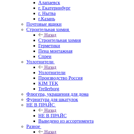
Алапаевск
г. Екатеринбург
г. Нытва
г.Казань
Почтовые ящики
Строительная химия
Назад
Строительная химия
Герметики
Пена монтажная
Спреи
Уплотнители
Назад
Уплотнители
Производство Россия
KIM TEK
Trellerborg
Флюгера, украшения для дома
Фурнитура для шкатулок
НЕ В ПРАЙС
Назад
НЕ В ПРАЙС
Выведено из ассортимента
Разное
Назад