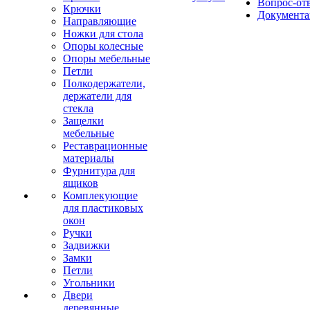
Вопрос-от
Крючки
Документа
Направляющие
Ножки для стола
Опоры колесные
Опоры мебельные
Петли
Полкодержатели,
держатели для
стекла
Защелки
мебельные
Реставрационные
материалы
Фурнитура для
ящиков
Комплекующие
для пластиковых
окон
Ручки
Задвижки
Замки
Петли
Угольники
Двери
деревянные