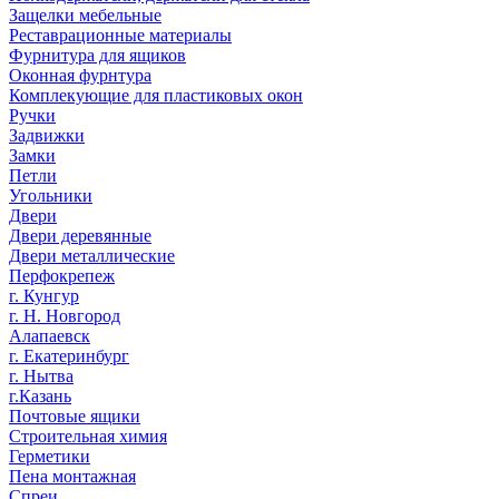
Защелки мебельные
Реставрационные материалы
Фурнитура для ящиков
Оконная фурнтура
Комплекующие для пластиковых окон
Ручки
Задвижки
Замки
Петли
Угольники
Двери
Двери деревянные
Двери металлические
Перфокрепеж
г. Кунгур
г. Н. Новгород
Алапаевск
г. Екатеринбург
г. Нытва
г.Казань
Почтовые ящики
Строительная химия
Герметики
Пена монтажная
Спреи