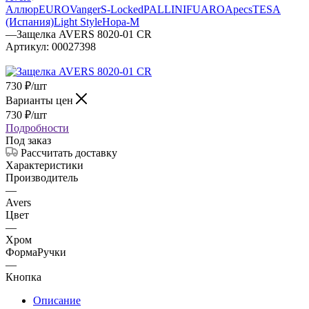
Аллюр
EURO
Vanger
S-Locked
PALLINI
FUARO
Apecs
TESA
(Испания)
Light Style
Нора-М
—
Защелка AVERS 8020-01 CR
Артикул:
00027398
730
₽
/шт
Варианты цен
730
₽
/шт
Подробности
Под заказ
Рассчитать доставку
Характеристики
Производитель
—
Avers
Цвет
—
Хром
ФормаРучки
—
Кнопка
Описание