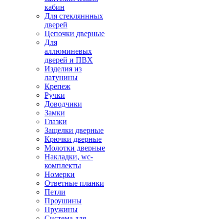
кабин
Для стекляннных
дверей
Цепочки дверные
Для
аллюминевых
дверей и ПВХ
Изделия из
латунины
Крепеж
Ручки
Доводчики
Замки
Глазки
Защелки дверные
Крючки дверные
Молотки дверные
Накладки, wc-
комплекты
Номерки
Ответные планки
Петли
Проушины
Пружины
Система для