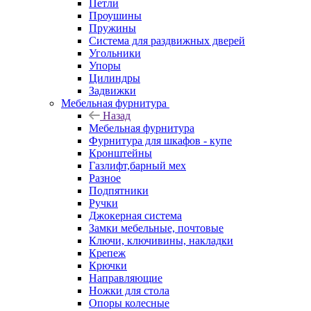
Петли
Проушины
Пружины
Система для раздвижных дверей
Угольники
Упоры
Цилиндры
Задвижки
Мебельная фурнитура
Назад
Мебельная фурнитура
Фурнитура для шкафов - купе
Кронштейны
Газлифт,барный мех
Разное
Подпятники
Ручки
Джокерная система
Замки мебельные, почтовые
Ключи, ключивины, накладки
Крепеж
Крючки
Направляющие
Ножки для стола
Опоры колесные