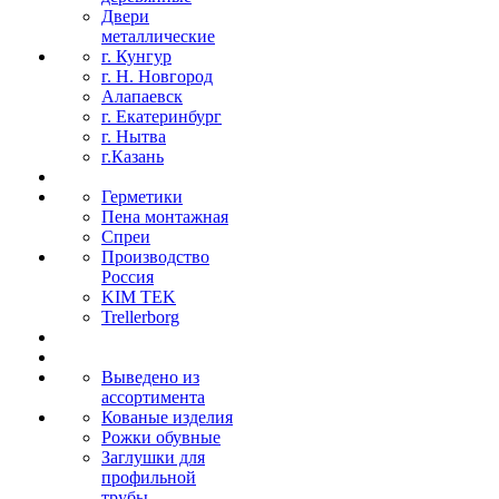
Двери
металлические
г. Кунгур
г. Н. Новгород
Алапаевск
г. Екатеринбург
г. Нытва
г.Казань
Герметики
Пена монтажная
Спреи
Производство
Россия
KIM TEK
Trellerborg
Выведено из
ассортимента
Кованые изделия
Рожки обувные
Заглушки для
профильной
трубы