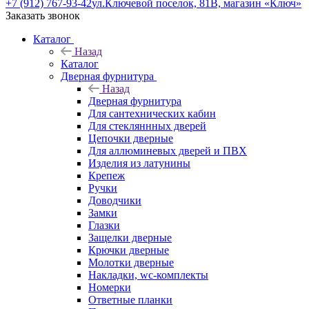
+7 (912) 767-93-42
ул.Ключевой поселок, 81В, магазин «Ключ»
Заказать звонок
Каталог
Назад
Каталог
Дверная фурнитура
Назад
Дверная фурнитура
Для сантехнических кабин
Для стекляннных дверей
Цепочки дверные
Для аллюминевых дверей и ПВХ
Изделия из латунины
Крепеж
Ручки
Доводчики
Замки
Глазки
Защелки дверные
Крючки дверные
Молотки дверные
Накладки, wc-комплекты
Номерки
Ответные планки