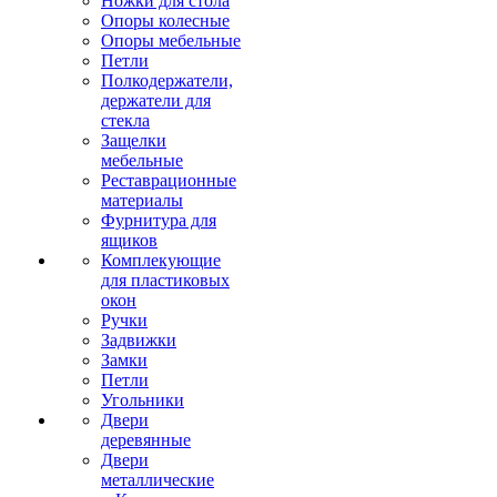
Ножки для стола
Опоры колесные
Опоры мебельные
Петли
Полкодержатели,
держатели для
стекла
Защелки
мебельные
Реставрационные
материалы
Фурнитура для
ящиков
Комплекующие
для пластиковых
окон
Ручки
Задвижки
Замки
Петли
Угольники
Двери
деревянные
Двери
металлические