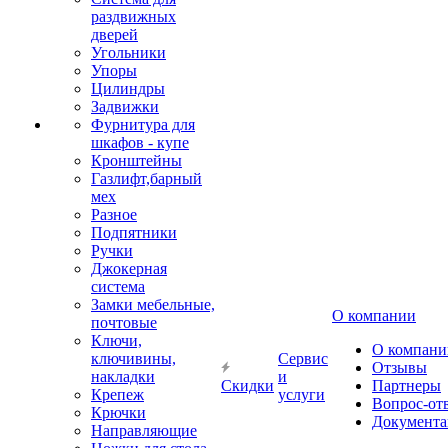
раздвижных
дверей
Угольники
Упоры
Цилиндры
Задвижки
Фурнитура для
шкафов - купе
Кронштейны
Газлифт,барный
мех
Разное
Подпятники
Ручки
Джокерная
система
Замки мебельные,
О компании
почтовые
Ключи,
О компани
ключивины,
Сервис
Отзывы
накладки
и
Скидки
Партнеры
Крепеж
услуги
Вопрос-от
Крючки
Документа
Направляющие