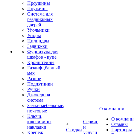
Проушины
Пружины
Система для
раздвижных
дверей
Угольники
Упоры
Цилиндры
Задвижки
Фурнитура для
шкафов - купе
Кронштейны
Газлифт,барный
мех
Разное
Подпятники
Ручки
Джокерная
система
Замки мебельные,
О компании
почтовые
Ключи,
О компани
ключивины,
Сервис
Отзывы
накладки
и
Скидки
Партнеры
Крепеж
услуги