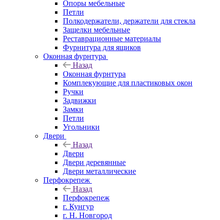
Опоры мебельные
Петли
Полкодержатели, держатели для стекла
Защелки мебельные
Реставрационные материалы
Фурнитура для ящиков
Оконная фурнтура
Назад
Оконная фурнтура
Комплекующие для пластиковых окон
Ручки
Задвижки
Замки
Петли
Угольники
Двери
Назад
Двери
Двери деревянные
Двери металлические
Перфокрепеж
Назад
Перфокрепеж
г. Кунгур
г. Н. Новгород