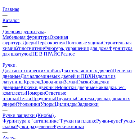
Главная
—
Каталог
—
Дверная фурнитура
Мебельная фурнитура
Оконная
фурнтура
Двери
Перфокрепеж
Почтовые ящики
Строительная
химия
Уплотнители
Флюгера, украшения для дома
Фурнитура
для шкатулок
НЕ В ПРАЙС
Разное
—
Ручки
Для сантехнических кабин
Для стекляннных дверей
Цепочки
дверные
Для аллюминевых дверей и ПВХ
Изделия из
латунины
Крепеж
Доводчики
Замки
Глазки
Защелки
дверные
Крючки дверные
Молотки дверные
Накладки, wc-
комплекты
Номерки
Ответные
планки
Петли
Проушины
Пружины
Система для раздвижных
дверей
Угольники
Упоры
Цилиндры
Задвижки
—
Ручки-защелки (Кнобы)
Фурнитура к "антипанике"
Ручки на планке
Ручки-купе
Ручки-
скобы
Ручки раздельные
Ручки-кнопки
—
Avers