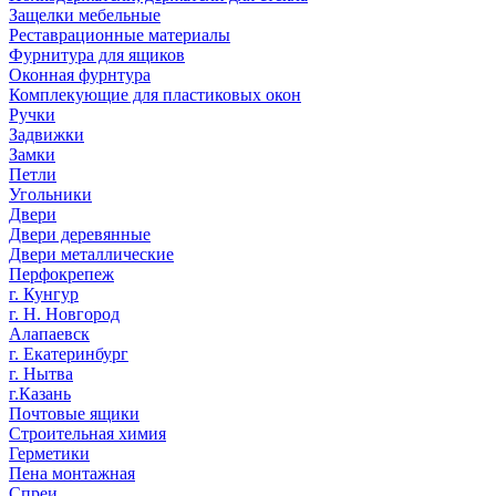
Защелки мебельные
Реставрационные материалы
Фурнитура для ящиков
Оконная фурнтура
Комплекующие для пластиковых окон
Ручки
Задвижки
Замки
Петли
Угольники
Двери
Двери деревянные
Двери металлические
Перфокрепеж
г. Кунгур
г. Н. Новгород
Алапаевск
г. Екатеринбург
г. Нытва
г.Казань
Почтовые ящики
Строительная химия
Герметики
Пена монтажная
Спреи