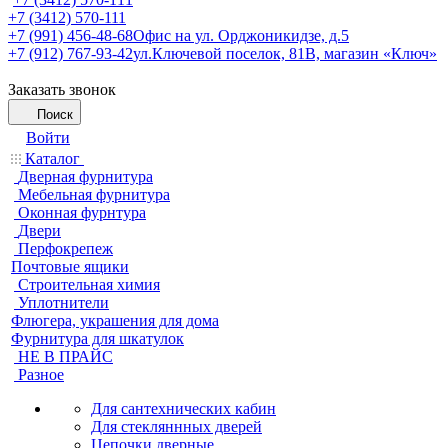
+7 (3412) 570-111
+7 (991) 456-48-68
Офис на ул. Орджоникидзе, д.5
+7 (912) 767-93-42
ул.Ключевой поселок, 81В, магазин «Ключ»
Заказать звонок
Поиск
Войти
Каталог
Дверная фурнитура
Мебельная фурнитура
Оконная фурнтура
Двери
Перфокрепеж
Почтовые ящики
Строительная химия
Уплотнители
Флюгера, украшения для дома
Фурнитура для шкатулок
НЕ В ПРАЙС
Разное
Для сантехнических кабин
Для стекляннных дверей
Цепочки дверные