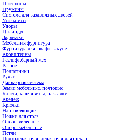
Проушины
Пружины
Система для раздвижных дверей
Угольники
Упоры
Цилиндры
Задвижки
Мебельная фурнитура
Фурнитура для шкафов - купе
Кронштейны
Газлифт,барный мех
Разное
Подпятники
Ручки
Джокерная система
Замки мебельные, почтовые
Ключи, ключивины, накладки
Крепеж
Крючки
Направляющие
Ножки для стола
Опоры колесные
Опоры мебельные
Петли
Полкодержатели, держатели для стекла