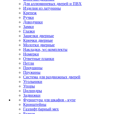
Для аллюминевых дверей и ПВХ
Изделия из латунины
Крепеж
Ручки
Доводчики
Замки
Глазки
Защелки дверные
Крючки дверные
Молотки дверные
Накладки, wc-комплекты
Номерки
Ответные планки
Петли
Проушины
Пружины
Система для раздвижных дверей
Угольники
Упоры
Цилиндры
Задвижки
Фурнитура для шкафов - купе
Кронштейны
Газлифт,барный мех
Разное