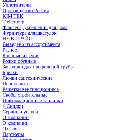
Уплотнители
Производство Россия
KIM TEK
Trellerborg
Флюгера, украшения для дома
Фурнитура для шкатулок
НЕ В ПРАЙС
Выведено из ассортимента
Разное
Кованые изделия
Рожки обувные
Заглушки для профильной трубы
Брелки
Лючки сантехнические
Печное литье
Решетки вентиляционные
Скобы строительные
Информационные таблички
Скидки
Сервис и услуги
О компании
О компании
Отзывы
Партнеры
Вопрос-ответ