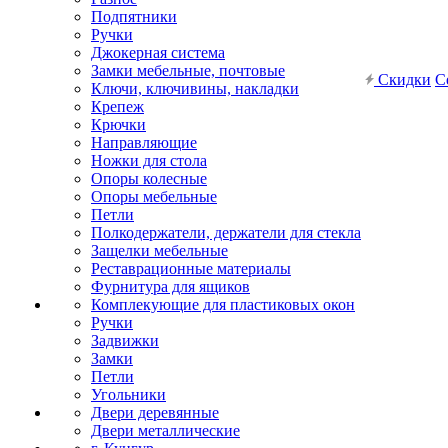
Подпятники
Ручки
Джокерная система
Замки мебельные, почтовые
Скидки
С
Ключи, ключивины, накладки
Крепеж
Крючки
Направляющие
Ножки для стола
Опоры колесные
Опоры мебельные
Петли
Полкодержатели, держатели для стекла
Защелки мебельные
Реставрационные материалы
Фурнитура для ящиков
Комплекующие для пластиковых окон
Ручки
Задвижки
Замки
Петли
Угольники
Двери деревянные
Двери металлические