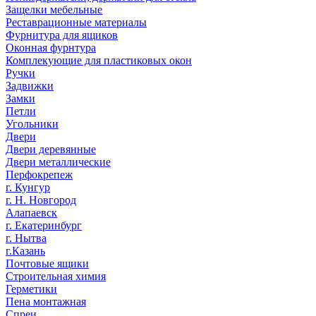
Защелки мебельные
Реставрационные материалы
Фурнитура для ящиков
Оконная фурнтура
Комплекующие для пластиковых окон
Ручки
Задвижки
Замки
Петли
Угольники
Двери
Двери деревянные
Двери металлические
Перфокрепеж
г. Кунгур
г. Н. Новгород
Алапаевск
г. Екатеринбург
г. Нытва
г.Казань
Почтовые ящики
Строительная химия
Герметики
Пена монтажная
Спреи