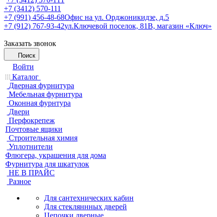
+7 (3412) 570-111
+7 (991) 456-48-68
Офис на ул. Орджоникидзе, д.5
+7 (912) 767-93-42
ул.Ключевой поселок, 81В, магазин «Ключ»
Заказать звонок
Поиск
Войти
Каталог
Дверная фурнитура
Мебельная фурнитура
Оконная фурнтура
Двери
Перфокрепеж
Почтовые ящики
Строительная химия
Уплотнители
Флюгера, украшения для дома
Фурнитура для шкатулок
НЕ В ПРАЙС
Разное
Для сантехнических кабин
Для стекляннных дверей
Цепочки дверные