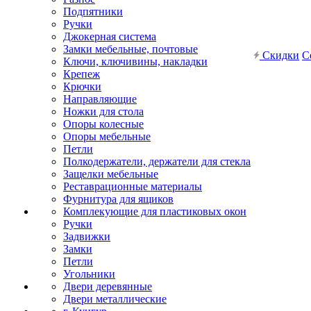
Подпятники
Ручки
Джокерная система
Замки мебельные, почтовые
Скидки
С
Ключи, ключивины, накладки
Крепеж
Крючки
Направляющие
Ножки для стола
Опоры колесные
Опоры мебельные
Петли
Полкодержатели, держатели для стекла
Защелки мебельные
Реставрационные материалы
Фурнитура для ящиков
Комплекующие для пластиковых окон
Ручки
Задвижки
Замки
Петли
Угольники
Двери деревянные
Двери металлические