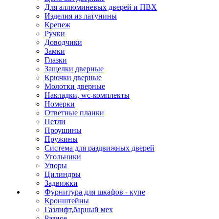
Для аллюминевых дверей и ПВХ
Изделия из латунины
Крепеж
Ручки
Доводчики
Замки
Глазки
Защелки дверные
Крючки дверные
Молотки дверные
Накладки, wc-комплекты
Номерки
Ответные планки
Петли
Проушины
Пружины
Система для раздвижных дверей
Угольники
Упоры
Цилиндры
Задвижки
Фурнитура для шкафов - купе
Кронштейны
Газлифт,барный мех
Разное