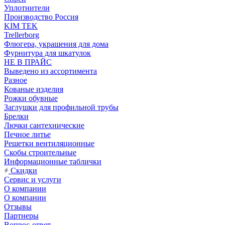
Уплотнители
Производство Россия
KIM TEK
Trellerborg
Флюгера, украшения для дома
Фурнитура для шкатулок
НЕ В ПРАЙС
Выведено из ассортимента
Разное
Кованые изделия
Рожки обувные
Заглушки для профильной трубы
Брелки
Лючки сантехнические
Печное литье
Решетки вентиляционные
Скобы строительные
Информационные таблички
Скидки
Сервис и услуги
О компании
О компании
Отзывы
Партнеры
Вопрос-ответ