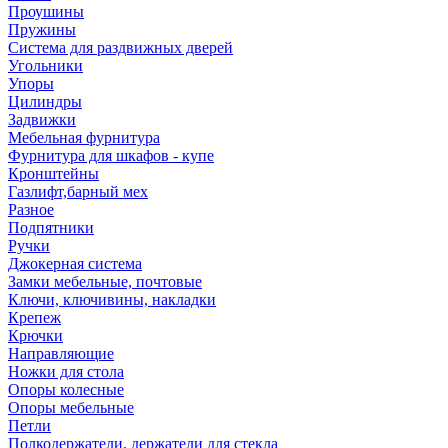
Проушины
Пружины
Система для раздвижных дверей
Угольники
Упоры
Цилиндры
Задвижки
Мебельная фурнитура
Фурнитура для шкафов - купе
Кронштейны
Газлифт,барный мех
Разное
Подпятники
Ручки
Джокерная система
Замки мебельные, почтовые
Ключи, ключивины, накладки
Крепеж
Крючки
Направляющие
Ножки для стола
Опоры колесные
Опоры мебельные
Петли
Полкодержатели, держатели для стекла