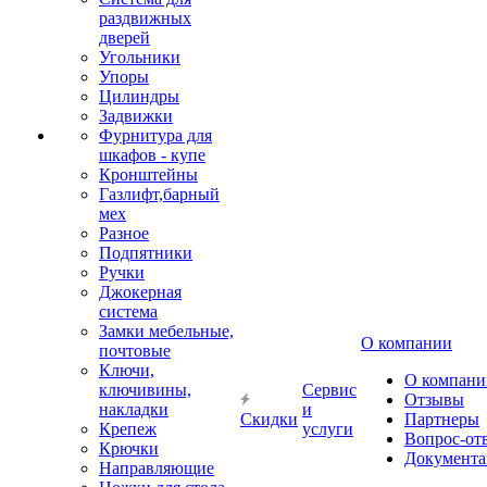
раздвижных
дверей
Угольники
Упоры
Цилиндры
Задвижки
Фурнитура для
шкафов - купе
Кронштейны
Газлифт,барный
мех
Разное
Подпятники
Ручки
Джокерная
система
Замки мебельные,
О компании
почтовые
Ключи,
О компани
ключивины,
Сервис
Отзывы
накладки
и
Скидки
Партнеры
Крепеж
услуги
Вопрос-от
Крючки
Документа
Направляющие