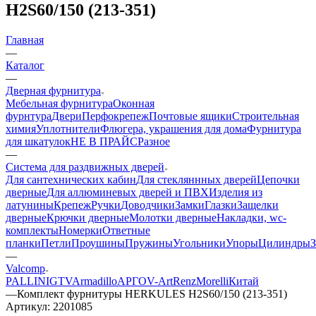
H2S60/150 (213-351)
Главная
—
Каталог
—
Дверная фурнитура
Мебельная фурнитура
Оконная
фурнтура
Двери
Перфокрепеж
Почтовые ящики
Строительная
химия
Уплотнители
Флюгера, украшения для дома
Фурнитура
для шкатулок
НЕ В ПРАЙС
Разное
—
Система для раздвижных дверей
Для сантехнических кабин
Для стекляннных дверей
Цепочки
дверные
Для аллюминевых дверей и ПВХ
Изделия из
латунины
Крепеж
Ручки
Доводчики
Замки
Глазки
Защелки
дверные
Крючки дверные
Молотки дверные
Накладки, wc-
комплекты
Номерки
Ответные
планки
Петли
Проушины
Пружины
Угольники
Упоры
Цилиндры
—
Valcomp
PALLINI
GTV
Armadillo
АРГО
V-Art
Renz
Morelli
Китай
—
Комплект фурнитуры HERKULES H2S60/150 (213-351)
Артикул:
2201085