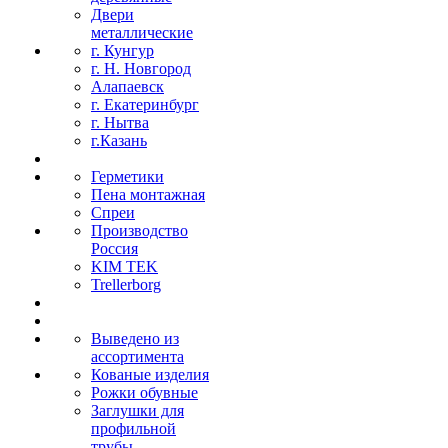
Двери
металлические
г. Кунгур
г. Н. Новгород
Алапаевск
г. Екатеринбург
г. Нытва
г.Казань
Герметики
Пена монтажная
Спреи
Производство
Россия
KIM TEK
Trellerborg
Выведено из
ассортимента
Кованые изделия
Рожки обувные
Заглушки для
профильной
трубы