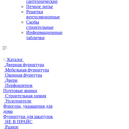
сантехнические
Печное литье
Решетки
вентиляционные
Скобы
строительные
Информационные
таблички
Каталог
Дверная фурнитура
Мебельная фурнитура
Оконная фурнтура
Двери
Перфокрепеж
Почтовые ящики
Строительная химия
Уплотнители
Флюгера, украшения для
дома
Фурнитура для шкатулок
НЕ В ПРАЙС
Разное