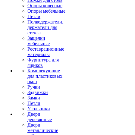
Ножки для стола
Опоры колесные
Опоры мебельные
Петли
Полкодержатели,
держатели для
стекла
Защелки
мебельные
Реставрационные
материалы
Фурнитура для
ящиков
Комплекующие
для пластиковых
окон
Ручки
Задвижки
Замки
Петли
Угольники
Двери
деревянные
Двери
металлические