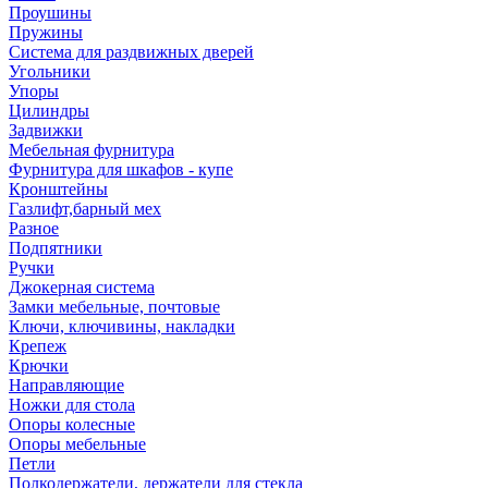
Проушины
Пружины
Система для раздвижных дверей
Угольники
Упоры
Цилиндры
Задвижки
Мебельная фурнитура
Фурнитура для шкафов - купе
Кронштейны
Газлифт,барный мех
Разное
Подпятники
Ручки
Джокерная система
Замки мебельные, почтовые
Ключи, ключивины, накладки
Крепеж
Крючки
Направляющие
Ножки для стола
Опоры колесные
Опоры мебельные
Петли
Полкодержатели, держатели для стекла