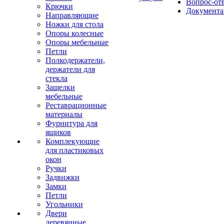
Вопрос-от
Крючки
Документа
Направляющие
Ножки для стола
Опоры колесные
Опоры мебельные
Петли
Полкодержатели,
держатели для
стекла
Защелки
мебельные
Реставрационные
материалы
Фурнитура для
ящиков
Комплекующие
для пластиковых
окон
Ручки
Задвижки
Замки
Петли
Угольники
Двери
деревянные