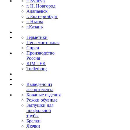
г. Кунгур
г. Н. Новгород
Алапаевск
г. Екатеринбург
г. Нытва
г.Казань
Герметики
Пена монтажная
Спреи
Производство
Россия
KIM TEK
Trellerborg
Выведено из
ассортимента
Кованые изделия
Рожки обувные
Заглушки для
профильной
трубы
Брелки
Лючки