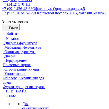
+7 (3412) 570-111
+7 (991) 456-48-68
Офис на ул. Орджоникидзе, д.5
+7 (912) 767-93-42
ул.Ключевой поселок, 81В, магазин «Ключ»
Заказать звонок
Поиск
Войти
Каталог
Дверная фурнитура
Мебельная фурнитура
Оконная фурнтура
Двери
Перфокрепеж
Почтовые ящики
Строительная химия
Уплотнители
Флюгера, украшения для
дома
Фурнитура для шкатулок
НЕ В ПРАЙС
Разное
Для
сантехнических