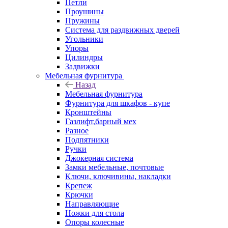
Петли
Проушины
Пружины
Система для раздвижных дверей
Угольники
Упоры
Цилиндры
Задвижки
Мебельная фурнитура
Назад
Мебельная фурнитура
Фурнитура для шкафов - купе
Кронштейны
Газлифт,барный мех
Разное
Подпятники
Ручки
Джокерная система
Замки мебельные, почтовые
Ключи, ключивины, накладки
Крепеж
Крючки
Направляющие
Ножки для стола
Опоры колесные