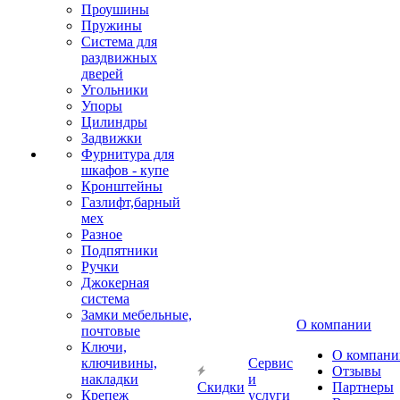
Проушины
Пружины
Система для
раздвижных
дверей
Угольники
Упоры
Цилиндры
Задвижки
Фурнитура для
шкафов - купе
Кронштейны
Газлифт,барный
мех
Разное
Подпятники
Ручки
Джокерная
система
Замки мебельные,
О компании
почтовые
Ключи,
О компани
ключивины,
Сервис
Отзывы
накладки
и
Скидки
Партнеры
Крепеж
услуги