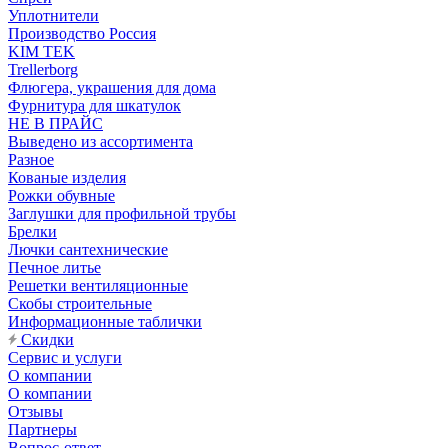
Уплотнители
Производство Россия
KIM TEK
Trellerborg
Флюгера, украшения для дома
Фурнитура для шкатулок
НЕ В ПРАЙС
Выведено из ассортимента
Разное
Кованые изделия
Рожки обувные
Заглушки для профильной трубы
Брелки
Лючки сантехнические
Печное литье
Решетки вентиляционные
Скобы строительные
Информационные таблички
Скидки
Сервис и услуги
О компании
О компании
Отзывы
Партнеры
Вопрос-ответ