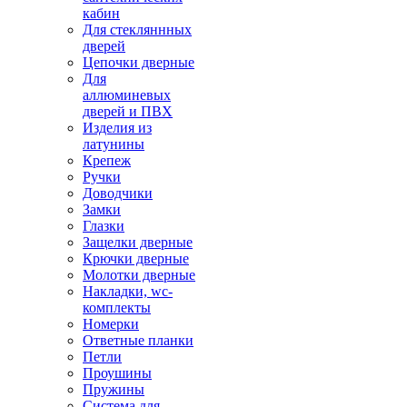
кабин
Для стекляннных
дверей
Цепочки дверные
Для
аллюминевых
дверей и ПВХ
Изделия из
латунины
Крепеж
Ручки
Доводчики
Замки
Глазки
Защелки дверные
Крючки дверные
Молотки дверные
Накладки, wc-
комплекты
Номерки
Ответные планки
Петли
Проушины
Пружины
Система для