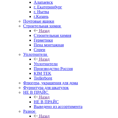
Алапаевск
г. Екатеринбург
г. Нытва
г.Казань
Почтовые ящики
Строительная химия
Назад
Строительная химия
Герметики
Пена монтажная
Спреи
Уплотнители
Назад
Уплотнители
Производство Россия
KIM TEK
Trellerborg
Флюгера, украшения для дома
Фурнитура для шкатулок
НЕ В ПРАЙС
Назад
НЕ В ПРАЙС
Выведено из ассортимента
Разное
Назад