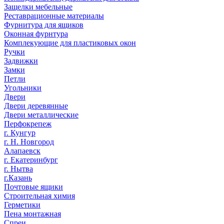
Защелки мебельные
Реставрационные материалы
Фурнитура для ящиков
Оконная фурнтура
Комплекующие для пластиковых окон
Ручки
Задвижки
Замки
Петли
Угольники
Двери
Двери деревянные
Двери металлические
Перфокрепеж
г. Кунгур
г. Н. Новгород
Алапаевск
г. Екатеринбург
г. Нытва
г.Казань
Почтовые ящики
Строительная химия
Герметики
Пена монтажная
Спреи