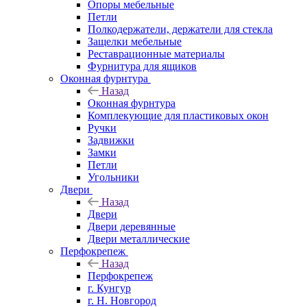
Опоры мебельные
Петли
Полкодержатели, держатели для стекла
Защелки мебельные
Реставрационные материалы
Фурнитура для ящиков
Оконная фурнтура
Назад
Оконная фурнтура
Комплекующие для пластиковых окон
Ручки
Задвижки
Замки
Петли
Угольники
Двери
Назад
Двери
Двери деревянные
Двери металлические
Перфокрепеж
Назад
Перфокрепеж
г. Кунгур
г. Н. Новгород