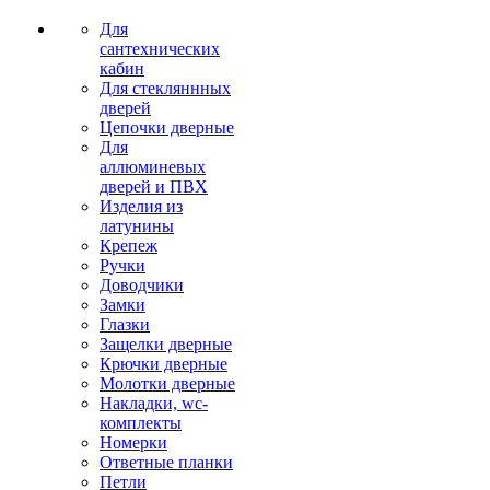
Для
сантехнических
кабин
Для стекляннных
дверей
Цепочки дверные
Для
аллюминевых
дверей и ПВХ
Изделия из
латунины
Крепеж
Ручки
Доводчики
Замки
Глазки
Защелки дверные
Крючки дверные
Молотки дверные
Накладки, wc-
комплекты
Номерки
Ответные планки
Петли