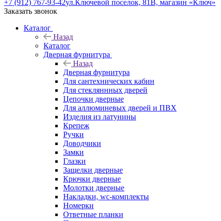
+7 (912) 767-93-42
ул.Ключевой поселок, 81В, магазин «Ключ»
Заказать звонок
Каталог
Назад
Каталог
Дверная фурнитура
Назад
Дверная фурнитура
Для сантехнических кабин
Для стекляннных дверей
Цепочки дверные
Для аллюминевых дверей и ПВХ
Изделия из латунины
Крепеж
Ручки
Доводчики
Замки
Глазки
Защелки дверные
Крючки дверные
Молотки дверные
Накладки, wc-комплекты
Номерки
Ответные планки