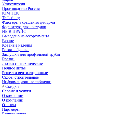
Уплотнители
Производство Россия
KIM TEK
Trellerborg
Флюгера, украшения для дома
Фурнитура для шкатулок
НЕ В ПРАЙС
Выведено из ассортимента
Разное
Кованые изделия
Рожки обувные
Заглушки для профильной трубы
Брелки
Лючки сантехнические
Печное литье
Решетки вентиляционные
Скобы строительные
Информационные таблички
Скидки
Сервис и услуги
О компании
О компании
Отзывы
Партнеры
Вопрос-ответ