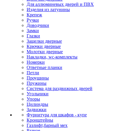
Для аллюминевых дверей и ПВХ
Изделия из латунины
Крепеж
Ручки
Доводчики
Замки
Глазки
Защелки дверные
Крючки дверные
Молотки дверные
Накладки, wc-комплекты
Номерки
Ответные планки
Петли
Проушины
Пружины
Система для раздвижных дверей
Угольники
Упоры
Цилиндры
Задвижки
Фурнитура для шкафов - купе
Кронштейны
Газлифт,барный мех
Разное