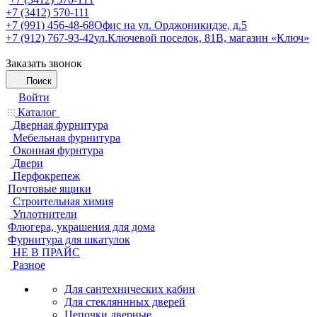
+7 (3412) 570-111
+7 (991) 456-48-68
Офис на ул. Орджоникидзе, д.5
+7 (912) 767-93-42
ул.Ключевой поселок, 81В, магазин «Ключ»
Заказать звонок
Поиск
Войти
Каталог
Дверная фурнитура
Мебельная фурнитура
Оконная фурнтура
Двери
Перфокрепеж
Почтовые ящики
Строительная химия
Уплотнители
Флюгера, украшения для дома
Фурнитура для шкатулок
НЕ В ПРАЙС
Разное
Для сантехнических кабин
Для стекляннных дверей
Цепочки дверные