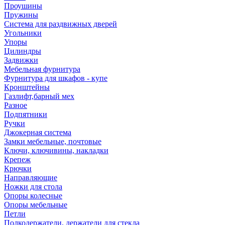
Проушины
Пружины
Система для раздвижных дверей
Угольники
Упоры
Цилиндры
Задвижки
Мебельная фурнитура
Фурнитура для шкафов - купе
Кронштейны
Газлифт,барный мех
Разное
Подпятники
Ручки
Джокерная система
Замки мебельные, почтовые
Ключи, ключивины, накладки
Крепеж
Крючки
Направляющие
Ножки для стола
Опоры колесные
Опоры мебельные
Петли
Полкодержатели, держатели для стекла