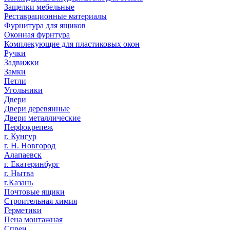
Защелки мебельные
Реставрационные материалы
Фурнитура для ящиков
Оконная фурнтура
Комплекующие для пластиковых окон
Ручки
Задвижки
Замки
Петли
Угольники
Двери
Двери деревянные
Двери металлические
Перфокрепеж
г. Кунгур
г. Н. Новгород
Алапаевск
г. Екатеринбург
г. Нытва
г.Казань
Почтовые ящики
Строительная химия
Герметики
Пена монтажная
Спреи