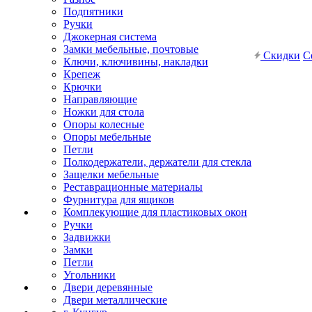
Подпятники
Ручки
Джокерная система
Замки мебельные, почтовые
Скидки
С
Ключи, ключивины, накладки
Крепеж
Крючки
Направляющие
Ножки для стола
Опоры колесные
Опоры мебельные
Петли
Полкодержатели, держатели для стекла
Защелки мебельные
Реставрационные материалы
Фурнитура для ящиков
Комплекующие для пластиковых окон
Ручки
Задвижки
Замки
Петли
Угольники
Двери деревянные
Двери металлические