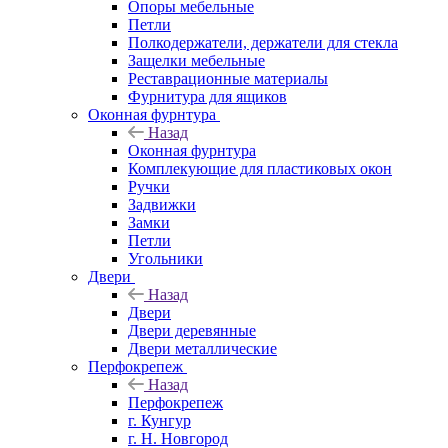
Опоры мебельные
Петли
Полкодержатели, держатели для стекла
Защелки мебельные
Реставрационные материалы
Фурнитура для ящиков
Оконная фурнтура
Назад
Оконная фурнтура
Комплекующие для пластиковых окон
Ручки
Задвижки
Замки
Петли
Угольники
Двери
Назад
Двери
Двери деревянные
Двери металлические
Перфокрепеж
Назад
Перфокрепеж
г. Кунгур
г. Н. Новгород