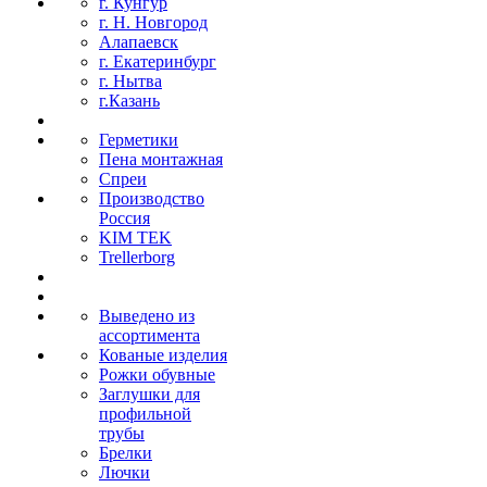
г. Кунгур
г. Н. Новгород
Алапаевск
г. Екатеринбург
г. Нытва
г.Казань
Герметики
Пена монтажная
Спреи
Производство
Россия
KIM TEK
Trellerborg
Выведено из
ассортимента
Кованые изделия
Рожки обувные
Заглушки для
профильной
трубы
Брелки
Лючки