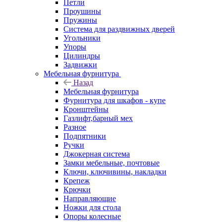
Петли
Проушины
Пружины
Система для раздвижных дверей
Угольники
Упоры
Цилиндры
Задвижки
Мебельная фурнитура
Назад
Мебельная фурнитура
Фурнитура для шкафов - купе
Кронштейны
Газлифт,барный мех
Разное
Подпятники
Ручки
Джокерная система
Замки мебельные, почтовые
Ключи, ключивины, накладки
Крепеж
Крючки
Направляющие
Ножки для стола
Опоры колесные