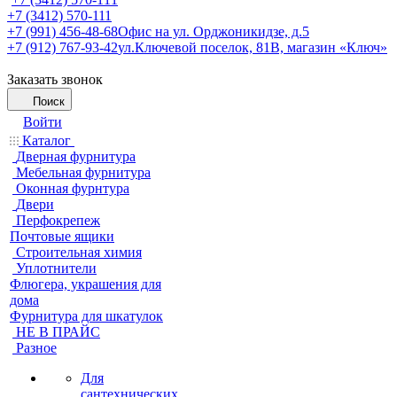
+7 (3412) 570-111
+7 (991) 456-48-68
Офис на ул. Орджоникидзе, д.5
+7 (912) 767-93-42
ул.Ключевой поселок, 81В, магазин «Ключ»
Заказать звонок
Поиск
Войти
Каталог
Дверная фурнитура
Мебельная фурнитура
Оконная фурнтура
Двери
Перфокрепеж
Почтовые ящики
Строительная химия
Уплотнители
Флюгера, украшения для
дома
Фурнитура для шкатулок
НЕ В ПРАЙС
Разное
Для
сантехнических