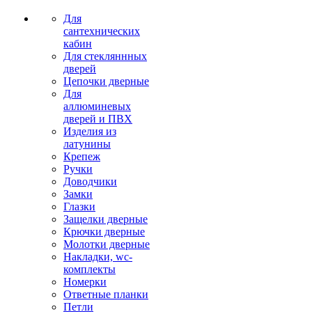
Для
сантехнических
кабин
Для стекляннных
дверей
Цепочки дверные
Для
аллюминевых
дверей и ПВХ
Изделия из
латунины
Крепеж
Ручки
Доводчики
Замки
Глазки
Защелки дверные
Крючки дверные
Молотки дверные
Накладки, wc-
комплекты
Номерки
Ответные планки
Петли