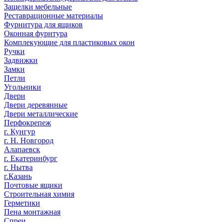
Защелки мебельные
Реставрационные материалы
Фурнитура для ящиков
Оконная фурнтура
Комплекующие для пластиковых окон
Ручки
Задвижки
Замки
Петли
Угольники
Двери
Двери деревянные
Двери металлические
Перфокрепеж
г. Кунгур
г. Н. Новгород
Алапаевск
г. Екатеринбург
г. Нытва
г.Казань
Почтовые ящики
Строительная химия
Герметики
Пена монтажная
Спреи