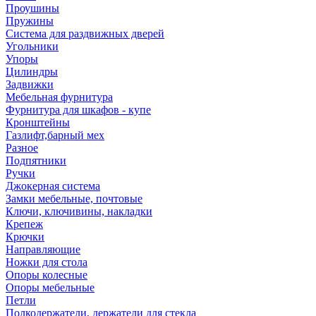
Проушины
Пружины
Система для раздвижных дверей
Угольники
Упоры
Цилиндры
Задвижки
Мебельная фурнитура
Фурнитура для шкафов - купе
Кронштейны
Газлифт,барный мех
Разное
Подпятники
Ручки
Джокерная система
Замки мебельные, почтовые
Ключи, ключивины, накладки
Крепеж
Крючки
Направляющие
Ножки для стола
Опоры колесные
Опоры мебельные
Петли
Полкодержатели, держатели для стекла