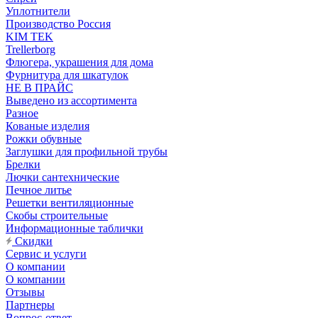
Уплотнители
Производство Россия
KIM TEK
Trellerborg
Флюгера, украшения для дома
Фурнитура для шкатулок
НЕ В ПРАЙС
Выведено из ассортимента
Разное
Кованые изделия
Рожки обувные
Заглушки для профильной трубы
Брелки
Лючки сантехнические
Печное литье
Решетки вентиляционные
Скобы строительные
Информационные таблички
Скидки
Сервис и услуги
О компании
О компании
Отзывы
Партнеры
Вопрос-ответ