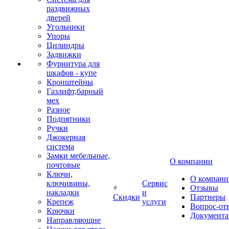
раздвижных
дверей
Угольники
Упоры
Цилиндры
Задвижки
Фурнитура для
шкафов - купе
Кронштейны
Газлифт,барный
мех
Разное
Подпятники
Ручки
Джокерная
система
Замки мебельные,
О компании
почтовые
Ключи,
О компани
ключивины,
Сервис
Отзывы
накладки
и
Скидки
Партнеры
Крепеж
услуги
Вопрос-от
Крючки
Документа
Направляющие