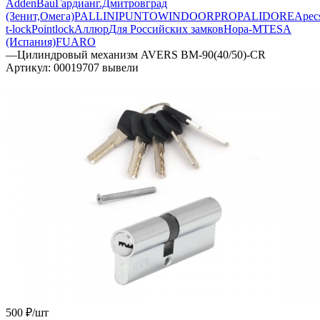
AddenBau
Гардиан
г.Дмитровград
(Зенит,Омега)
PALLINI
PUNTO
WINDOORPRO
PALIDORE
Apec
t-lock
Pointlock
Аллюр
Для Российских замков
Нора-М
TESA
(Испания)
FUARO
—
Цилиндровый механизм AVERS BM-90(40/50)-CR
Артикул:
00019707 вывели
500
₽
/шт