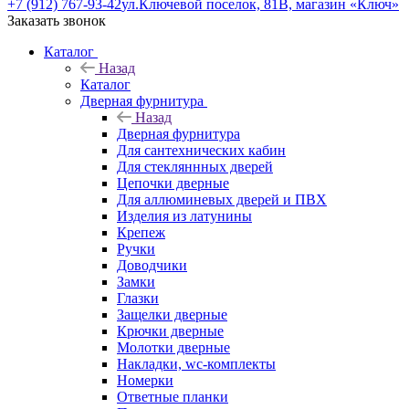
+7 (912) 767-93-42
ул.Ключевой поселок, 81В, магазин «Ключ»
Заказать звонок
Каталог
Назад
Каталог
Дверная фурнитура
Назад
Дверная фурнитура
Для сантехнических кабин
Для стекляннных дверей
Цепочки дверные
Для аллюминевых дверей и ПВХ
Изделия из латунины
Крепеж
Ручки
Доводчики
Замки
Глазки
Защелки дверные
Крючки дверные
Молотки дверные
Накладки, wc-комплекты
Номерки
Ответные планки