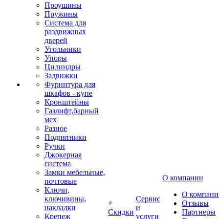
Проушины
Пружины
Система для
раздвижных
дверей
Угольники
Упоры
Цилиндры
Задвижки
Фурнитура для
шкафов - купе
Кронштейны
Газлифт,барный
мех
Разное
Подпятники
Ручки
Джокерная
система
Замки мебельные,
О компании
почтовые
Ключи,
О компани
ключивины,
Сервис
Отзывы
накладки
и
Скидки
Партнеры
Крепеж
услуги