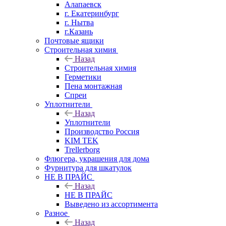
Алапаевск
г. Екатеринбург
г. Нытва
г.Казань
Почтовые ящики
Строительная химия
Назад
Строительная химия
Герметики
Пена монтажная
Спреи
Уплотнители
Назад
Уплотнители
Производство Россия
KIM TEK
Trellerborg
Флюгера, украшения для дома
Фурнитура для шкатулок
НЕ В ПРАЙС
Назад
НЕ В ПРАЙС
Выведено из ассортимента
Разное
Назад