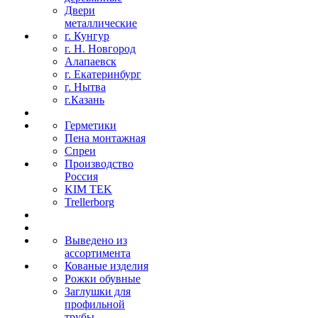
Двери
металлические
г. Кунгур
г. Н. Новгород
Алапаевск
г. Екатеринбург
г. Нытва
г.Казань
Герметики
Пена монтажная
Спреи
Производство
Россия
KIM TEK
Trellerborg
Выведено из
ассортимента
Кованые изделия
Рожки обувные
Заглушки для
профильной
трубы