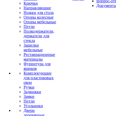
Вопрос-от
Крючки
Документа
Направляющие
Ножки для стола
Опоры колесные
Опоры мебельные
Петли
Полкодержатели,
держатели для
стекла
Защелки
мебельные
Реставрационные
материалы
Фурнитура для
ящиков
Комплекующие
для пластиковых
окон
Ручки
Задвижки
Замки
Петли
Угольники
Двери
деревянные