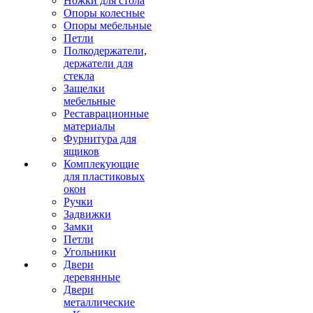
Ножки для стола
Опоры колесные
Опоры мебельные
Петли
Полкодержатели,
держатели для
стекла
Защелки
мебельные
Реставрационные
материалы
Фурнитура для
ящиков
Комплекующие
для пластиковых
окон
Ручки
Задвижки
Замки
Петли
Угольники
Двери
деревянные
Двери
металлические