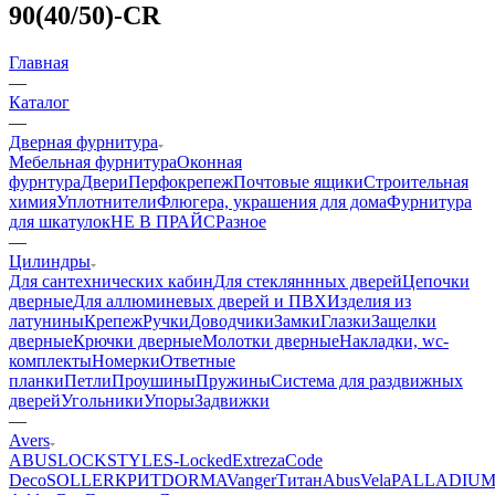
90(40/50)-CR
Главная
—
Каталог
—
Дверная фурнитура
Мебельная фурнитура
Оконная
фурнтура
Двери
Перфокрепеж
Почтовые ящики
Строительная
химия
Уплотнители
Флюгера, украшения для дома
Фурнитура
для шкатулок
НЕ В ПРАЙС
Разное
—
Цилиндры
Для сантехнических кабин
Для стекляннных дверей
Цепочки
дверные
Для аллюминевых дверей и ПВХ
Изделия из
латунины
Крепеж
Ручки
Доводчики
Замки
Глазки
Защелки
дверные
Крючки дверные
Молотки дверные
Накладки, wc-
комплекты
Номерки
Ответные
планки
Петли
Проушины
Пружины
Система для раздвижных
дверей
Угольники
Упоры
Задвижки
—
Avers
ABUS
LOCKSTYLE
S-Locked
Extreza
Code
Deco
SOLLER
КРИТ
DORMA
Vanger
Титан
AbusVela
PALLADIU