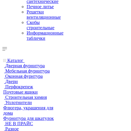
сантехнические
Печное литье
Решетки
вентиляционные
Скобы
строительные
Информационные
таблички
Каталог
Дверная фурнитура
Мебельная фурнитура
Оконная фурнтура
Двери
Перфокрепеж
Почтовые ящики
Строительная химия
Уплотнители
Флюгера, украшения для
дома
Фурнитура для шкатулок
НЕ В ПРАЙС
Разное