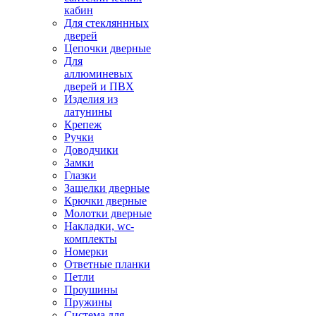
кабин
Для стекляннных
дверей
Цепочки дверные
Для
аллюминевых
дверей и ПВХ
Изделия из
латунины
Крепеж
Ручки
Доводчики
Замки
Глазки
Защелки дверные
Крючки дверные
Молотки дверные
Накладки, wc-
комплекты
Номерки
Ответные планки
Петли
Проушины
Пружины
Система для