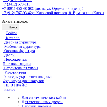
+7 (3412) 570-111
+7 (991) 456-48-68
Офис на ул. Орджоникидзе, д.5
+7 (912) 767-93-42
ул.Ключевой поселок, 81В, магазин «Ключ»
Заказать звонок
Поиск
Войти
Каталог
Дверная фурнитура
Мебельная фурнитура
Оконная фурнтура
Двери
Перфокрепеж
Почтовые ящики
Строительная химия
Уплотнители
Флюгера, украшения для дома
Фурнитура для шкатулок
НЕ В ПРАЙС
Разное
Для сантехнических кабин
Для стекляннных дверей
Цепочки дверные