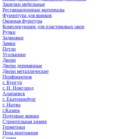
Защелки мебельные
Реставрационные материалы
Фурнитура для ящиков
Оконная фурнтура
Комплекующие для пластиковых окон
Ручки
Задвижки
Замки
Петли
Угольники
Двери
Двери деревянные
Двери металлические
Перфокрепеж
г. Кунгур
г. Н. Новгород
Алапаевск
г. Екатеринбург
г. Нытва
г.Казань
Почтовые ящики
Строительная химия
Герметики
Пена монтажная
Спреи