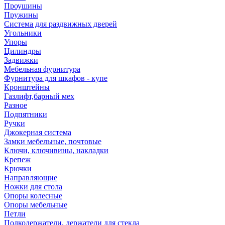
Проушины
Пружины
Система для раздвижных дверей
Угольники
Упоры
Цилиндры
Задвижки
Мебельная фурнитура
Фурнитура для шкафов - купе
Кронштейны
Газлифт,барный мех
Разное
Подпятники
Ручки
Джокерная система
Замки мебельные, почтовые
Ключи, ключивины, накладки
Крепеж
Крючки
Направляющие
Ножки для стола
Опоры колесные
Опоры мебельные
Петли
Полкодержатели, держатели для стекла