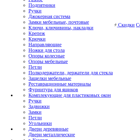
Подпятники
Ручки
Джокерная система
Замки мебельные, почтовые
Скидки
С
Ключи, ключивины, накладки
Крепеж
Крючки
Направляющие
Ножки для стола
Опоры колесные
Опоры мебельные
Петли
Полкодержатели, держатели для стекла
Защелки мебельные
Реставрационные материалы
Фурнитура для ящиков
Комплекующие для пластиковых окон
Ручки
Задвижки
Замки
Петли
Угольники
Двери деревянные
Двери металлические