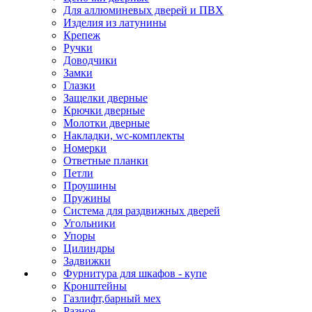
Для аллюминевых дверей и ПВХ
Изделия из латунины
Крепеж
Ручки
Доводчики
Замки
Глазки
Защелки дверные
Крючки дверные
Молотки дверные
Накладки, wc-комплекты
Номерки
Ответные планки
Петли
Проушины
Пружины
Система для раздвижных дверей
Угольники
Упоры
Цилиндры
Задвижки
Фурнитура для шкафов - купе
Кронштейны
Газлифт,барный мех
Разное