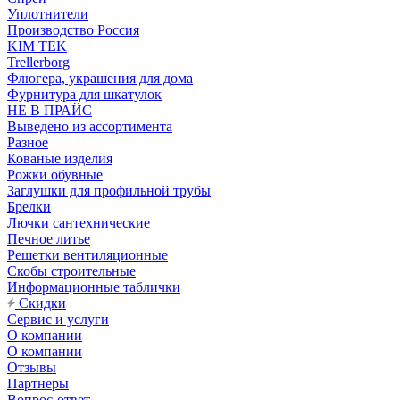
Уплотнители
Производство Россия
KIM TEK
Trellerborg
Флюгера, украшения для дома
Фурнитура для шкатулок
НЕ В ПРАЙС
Выведено из ассортимента
Разное
Кованые изделия
Рожки обувные
Заглушки для профильной трубы
Брелки
Лючки сантехнические
Печное литье
Решетки вентиляционные
Скобы строительные
Информационные таблички
Скидки
Сервис и услуги
О компании
О компании
Отзывы
Партнеры
Вопрос-ответ