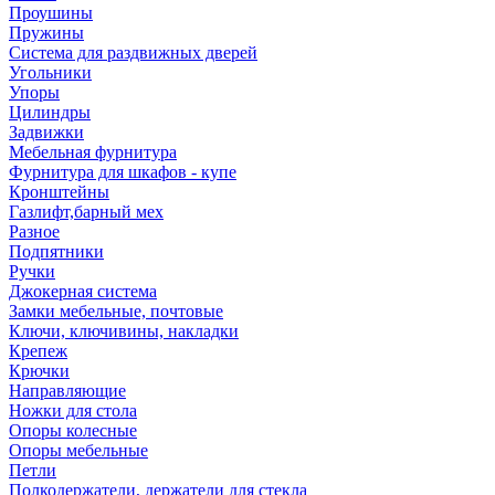
Проушины
Пружины
Система для раздвижных дверей
Угольники
Упоры
Цилиндры
Задвижки
Мебельная фурнитура
Фурнитура для шкафов - купе
Кронштейны
Газлифт,барный мех
Разное
Подпятники
Ручки
Джокерная система
Замки мебельные, почтовые
Ключи, ключивины, накладки
Крепеж
Крючки
Направляющие
Ножки для стола
Опоры колесные
Опоры мебельные
Петли
Полкодержатели, держатели для стекла