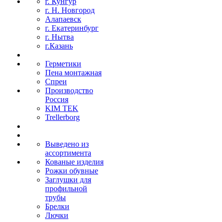
г. Кунгур
г. Н. Новгород
Алапаевск
г. Екатеринбург
г. Нытва
г.Казань
Герметики
Пена монтажная
Спреи
Производство
Россия
KIM TEK
Trellerborg
Выведено из
ассортимента
Кованые изделия
Рожки обувные
Заглушки для
профильной
трубы
Брелки
Лючки