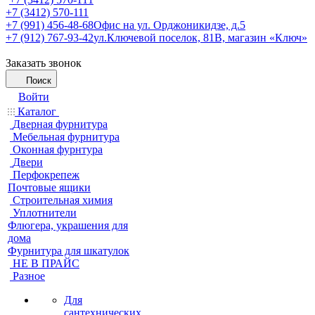
+7 (3412) 570-111
+7 (991) 456-48-68
Офис на ул. Орджоникидзе, д.5
+7 (912) 767-93-42
ул.Ключевой поселок, 81В, магазин «Ключ»
Заказать звонок
Поиск
Войти
Каталог
Дверная фурнитура
Мебельная фурнитура
Оконная фурнтура
Двери
Перфокрепеж
Почтовые ящики
Строительная химия
Уплотнители
Флюгера, украшения для
дома
Фурнитура для шкатулок
НЕ В ПРАЙС
Разное
Для
сантехнических