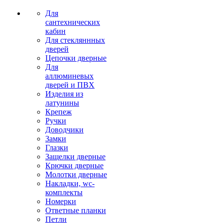
Для
сантехнических
кабин
Для стекляннных
дверей
Цепочки дверные
Для
аллюминевых
дверей и ПВХ
Изделия из
латунины
Крепеж
Ручки
Доводчики
Замки
Глазки
Защелки дверные
Крючки дверные
Молотки дверные
Накладки, wc-
комплекты
Номерки
Ответные планки
Петли