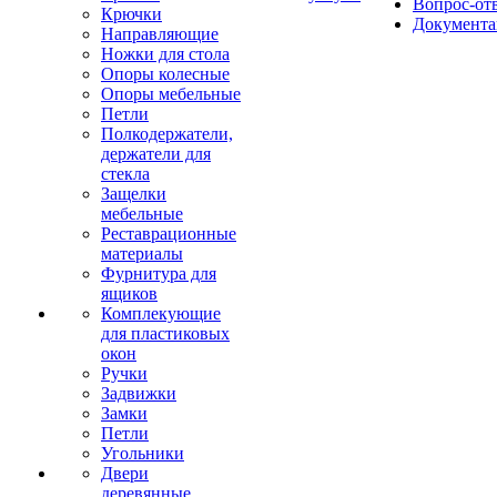
Вопрос-от
Крючки
Документа
Направляющие
Ножки для стола
Опоры колесные
Опоры мебельные
Петли
Полкодержатели,
держатели для
стекла
Защелки
мебельные
Реставрационные
материалы
Фурнитура для
ящиков
Комплекующие
для пластиковых
окон
Ручки
Задвижки
Замки
Петли
Угольники
Двери
деревянные