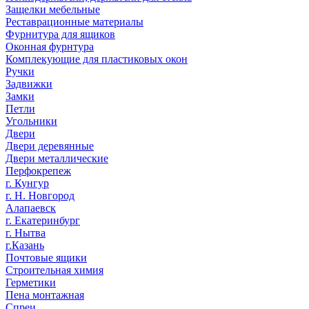
Защелки мебельные
Реставрационные материалы
Фурнитура для ящиков
Оконная фурнтура
Комплекующие для пластиковых окон
Ручки
Задвижки
Замки
Петли
Угольники
Двери
Двери деревянные
Двери металлические
Перфокрепеж
г. Кунгур
г. Н. Новгород
Алапаевск
г. Екатеринбург
г. Нытва
г.Казань
Почтовые ящики
Строительная химия
Герметики
Пена монтажная
Спреи