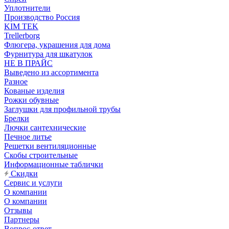
Уплотнители
Производство Россия
KIM TEK
Trellerborg
Флюгера, украшения для дома
Фурнитура для шкатулок
НЕ В ПРАЙС
Выведено из ассортимента
Разное
Кованые изделия
Рожки обувные
Заглушки для профильной трубы
Брелки
Лючки сантехнические
Печное литье
Решетки вентиляционные
Скобы строительные
Информационные таблички
Скидки
Сервис и услуги
О компании
О компании
Отзывы
Партнеры
Вопрос-ответ