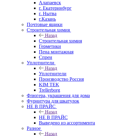
Алапаевск
г. Екатеринбург
г. Нытва
г.Казань
Почтовые ящики
Строительная химия
Назад
Строительная химия
Герметики
Пена монтажная
Спреи
Уплотнители
Назад
Уплотнители
Производство Россия
KIM TEK
Trellerborg
Флюгера, украшения для дома
Фурнитура для шкатулок
НЕ В ПРАЙС
Назад
НЕ В ПРАЙС
Выведено из ассортимента
Разное
Назад