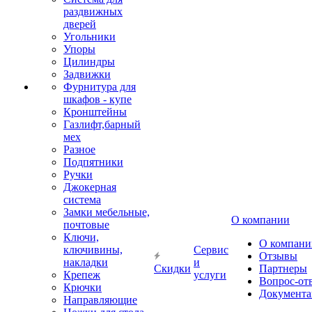
раздвижных
дверей
Угольники
Упоры
Цилиндры
Задвижки
Фурнитура для
шкафов - купе
Кронштейны
Газлифт,барный
мех
Разное
Подпятники
Ручки
Джокерная
система
Замки мебельные,
О компании
почтовые
Ключи,
О компани
ключивины,
Сервис
Отзывы
накладки
и
Скидки
Партнеры
Крепеж
услуги
Вопрос-от
Крючки
Документа
Направляющие