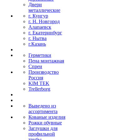
Двери
металлические
г. Кунгур
г. Н. Новгород
Алапаевск
г. Екатеринбург
г. Нытва
г.Казань
Герметики
Пена монтажная
Спреи
Производство
Россия
KIM TEK
Trellerborg
Выведено из
ассортимента
Кованые изделия
Рожки обувные
Заглушки для
профильной
трубы