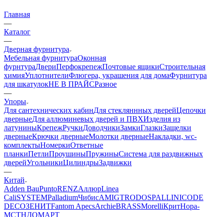
Главная
—
Каталог
—
Дверная фурнитура
Мебельная фурнитура
Оконная
фурнтура
Двери
Перфокрепеж
Почтовые ящики
Строительная
химия
Уплотнители
Флюгера, украшения для дома
Фурнитура
для шкатулок
НЕ В ПРАЙС
Разное
—
Упоры
Для сантехнических кабин
Для стекляннных дверей
Цепочки
дверные
Для аллюминевых дверей и ПВХ
Изделия из
латунины
Крепеж
Ручки
Доводчики
Замки
Глазки
Защелки
дверные
Крючки дверные
Молотки дверные
Накладки, wc-
комплекты
Номерки
Ответные
планки
Петли
Проушины
Пружины
Система для раздвижных
дверей
Угольники
Цилиндры
Задвижки
—
Китай
Adden Bau
Punto
RENZ
Аллюр
Linea
Cali
SYSTEM
Palladium
Чибис
AMIG
TRODOS
PALLINI
CODE
DECO
ЗЕНИТ
Fantom
Apecs
Archie
BRASS
Morelli
Крит
Нора-
М
СТН
ДОМАРТ