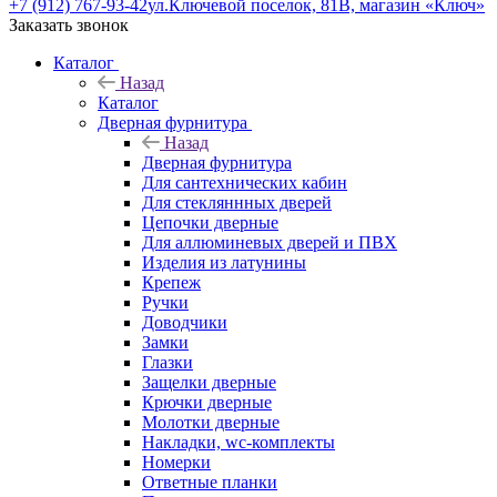
+7 (912) 767-93-42
ул.Ключевой поселок, 81В, магазин «Ключ»
Заказать звонок
Каталог
Назад
Каталог
Дверная фурнитура
Назад
Дверная фурнитура
Для сантехнических кабин
Для стекляннных дверей
Цепочки дверные
Для аллюминевых дверей и ПВХ
Изделия из латунины
Крепеж
Ручки
Доводчики
Замки
Глазки
Защелки дверные
Крючки дверные
Молотки дверные
Накладки, wc-комплекты
Номерки
Ответные планки