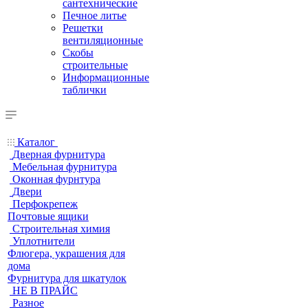
сантехнические
Печное литье
Решетки
вентиляционные
Скобы
строительные
Информационные
таблички
Каталог
Дверная фурнитура
Мебельная фурнитура
Оконная фурнтура
Двери
Перфокрепеж
Почтовые ящики
Строительная химия
Уплотнители
Флюгера, украшения для
дома
Фурнитура для шкатулок
НЕ В ПРАЙС
Разное