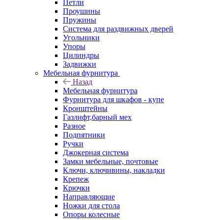
Петли
Проушины
Пружины
Система для раздвижных дверей
Угольники
Упоры
Цилиндры
Задвижки
Мебельная фурнитура
Назад
Мебельная фурнитура
Фурнитура для шкафов - купе
Кронштейны
Газлифт,барный мех
Разное
Подпятники
Ручки
Джокерная система
Замки мебельные, почтовые
Ключи, ключивины, накладки
Крепеж
Крючки
Направляющие
Ножки для стола
Опоры колесные