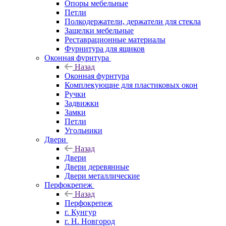
Опоры мебельные
Петли
Полкодержатели, держатели для стекла
Защелки мебельные
Реставрационные материалы
Фурнитура для ящиков
Оконная фурнтура
Назад
Оконная фурнтура
Комплекующие для пластиковых окон
Ручки
Задвижки
Замки
Петли
Угольники
Двери
Назад
Двери
Двери деревянные
Двери металлические
Перфокрепеж
Назад
Перфокрепеж
г. Кунгур
г. Н. Новгород