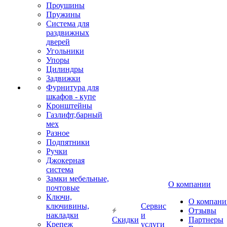
Проушины
Пружины
Система для
раздвижных
дверей
Угольники
Упоры
Цилиндры
Задвижки
Фурнитура для
шкафов - купе
Кронштейны
Газлифт,барный
мех
Разное
Подпятники
Ручки
Джокерная
система
Замки мебельные,
О компании
почтовые
Ключи,
О компани
ключивины,
Сервис
Отзывы
накладки
и
Скидки
Партнеры
Крепеж
услуги