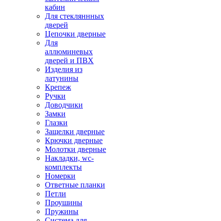
кабин
Для стекляннных
дверей
Цепочки дверные
Для
аллюминевых
дверей и ПВХ
Изделия из
латунины
Крепеж
Ручки
Доводчики
Замки
Глазки
Защелки дверные
Крючки дверные
Молотки дверные
Накладки, wc-
комплекты
Номерки
Ответные планки
Петли
Проушины
Пружины
Система для