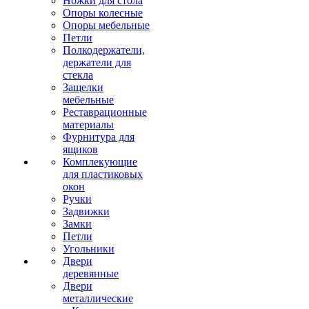
Ножки для стола
Опоры колесные
Опоры мебельные
Петли
Полкодержатели,
держатели для
стекла
Защелки
мебельные
Реставрационные
материалы
Фурнитура для
ящиков
Комплекующие
для пластиковых
окон
Ручки
Задвижки
Замки
Петли
Угольники
Двери
деревянные
Двери
металлические