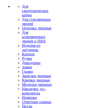
Для
сантехнических
кабин
Для стекляннных
дверей
Цепочки дверные
Для
аллюминевых
дверей и ПВХ
Изделия из
латунины
Крепеж
Ручки
Доводчики
Замки
Глазки
Защелки дверные
Крючки дверные
Молотки дверные
Накладки, wc-
комплекты
Номерки
Ответные планки
Петли