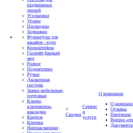
раздвижных
дверей
Угольники
Упоры
Цилиндры
Задвижки
Фурнитура для
шкафов - купе
Кронштейны
Газлифт,барный
мех
Разное
Подпятники
Ручки
Джокерная
система
Замки мебельные,
О компании
почтовые
Ключи,
О компани
ключивины,
Сервис
Отзывы
накладки
и
Скидки
Партнеры
Крепеж
услуги
Вопрос-от
Крючки
Документа
Направляющие