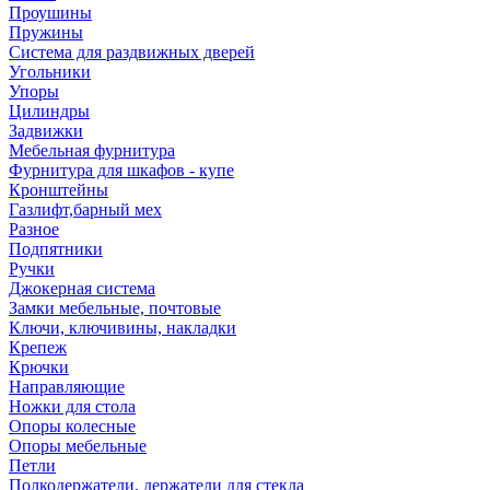
Проушины
Пружины
Система для раздвижных дверей
Угольники
Упоры
Цилиндры
Задвижки
Мебельная фурнитура
Фурнитура для шкафов - купе
Кронштейны
Газлифт,барный мех
Разное
Подпятники
Ручки
Джокерная система
Замки мебельные, почтовые
Ключи, ключивины, накладки
Крепеж
Крючки
Направляющие
Ножки для стола
Опоры колесные
Опоры мебельные
Петли
Полкодержатели, держатели для стекла