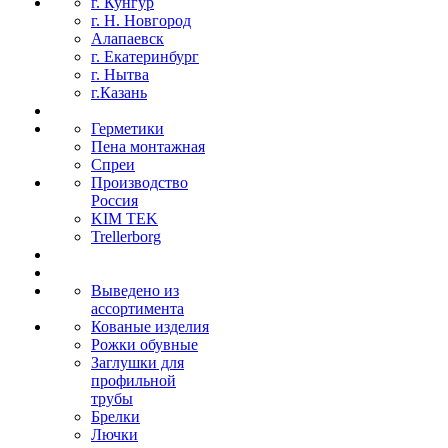
г. Кунгур
г. Н. Новгород
Алапаевск
г. Екатеринбург
г. Нытва
г.Казань
Герметики
Пена монтажная
Спреи
Производство
Россия
KIM TEK
Trellerborg
Выведено из
ассортимента
Кованые изделия
Рожки обувные
Заглушки для
профильной
трубы
Брелки
Лючки