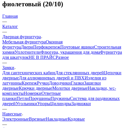
фиолетовый (20/10)
Главная
—
Каталог
—
Дверная фурнитура
Мебельная фурнитура
Оконная
фурнтура
Двери
Перфокрепеж
Почтовые ящики
Строительная
химия
Уплотнители
Флюгера, украшения для дома
Фурнитура
для шкатулок
НЕ В ПРАЙС
Разное
—
Замки
Для сантехнических кабин
Для стекляннных дверей
Цепочки
дверные
Для аллюминевых дверей и ПВХ
Изделия из
латунины
Крепеж
Ручки
Доводчики
Глазки
Защелки
дверные
Крючки дверные
Молотки дверные
Накладки, wc-
комплекты
Номерки
Ответные
планки
Петли
Проушины
Пружины
Система для раздвижных
дверей
Угольники
Упоры
Цилиндры
Задвижки
—
Навесные
Электронные
Врезные
Накладные
Кодовые
—