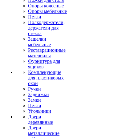
Ножки для стола
Опоры колесные
Опоры мебельные
Петли
Полкодержатели,
держатели для
стекла
Защелки
мебельные
Реставрационные
материалы
Фурнитура для
ящиков
Комплекующие
для пластиковых
окон
Ручки
Задвижки
Замки
Петли
Угольники
Двери
деревянные
Двери
металлические