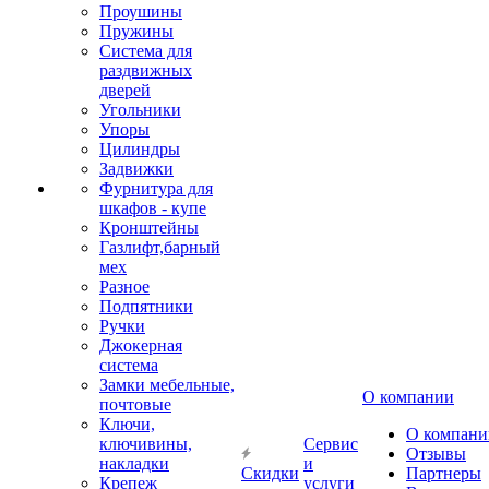
Проушины
Пружины
Система для
раздвижных
дверей
Угольники
Упоры
Цилиндры
Задвижки
Фурнитура для
шкафов - купе
Кронштейны
Газлифт,барный
мех
Разное
Подпятники
Ручки
Джокерная
система
Замки мебельные,
О компании
почтовые
Ключи,
О компани
ключивины,
Сервис
Отзывы
накладки
и
Скидки
Партнеры
Крепеж
услуги