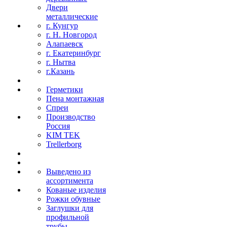
Двери
металлические
г. Кунгур
г. Н. Новгород
Алапаевск
г. Екатеринбург
г. Нытва
г.Казань
Герметики
Пена монтажная
Спреи
Производство
Россия
KIM TEK
Trellerborg
Выведено из
ассортимента
Кованые изделия
Рожки обувные
Заглушки для
профильной
трубы