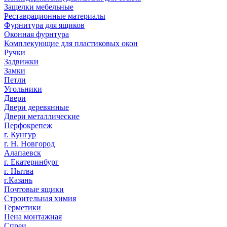
Защелки мебельные
Реставрационные материалы
Фурнитура для ящиков
Оконная фурнтура
Комплекующие для пластиковых окон
Ручки
Задвижки
Замки
Петли
Угольники
Двери
Двери деревянные
Двери металлические
Перфокрепеж
г. Кунгур
г. Н. Новгород
Алапаевск
г. Екатеринбург
г. Нытва
г.Казань
Почтовые ящики
Строительная химия
Герметики
Пена монтажная
Спреи