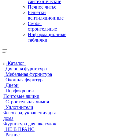
сантехнические
Печное литье
Решетки
вентиляционные
Скобы
строительные
Информационные
таблички
Каталог
Дверная фурнитура
Мебельная фурнитура
Оконная фурнтура
Двери
Перфокрепеж
Почтовые ящики
Строительная химия
Уплотнители
Флюгера, украшения для
дома
Фурнитура для шкатулок
НЕ В ПРАЙС
Разное