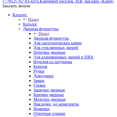
+7 (912) 767-93-42
ул.Ключевой поселок, 81В, магазин «Ключ»
Заказать звонок
Каталог
Назад
Каталог
Дверная фурнитура
Назад
Дверная фурнитура
Для сантехнических кабин
Для стекляннных дверей
Цепочки дверные
Для аллюминевых дверей и ПВХ
Изделия из латунины
Крепеж
Ручки
Доводчики
Замки
Глазки
Защелки дверные
Крючки дверные
Молотки дверные
Накладки, wc-комплекты
Номерки
Ответные планки