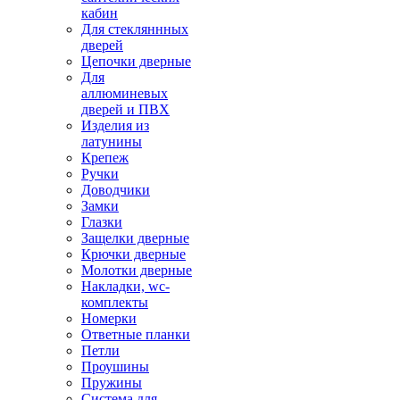
кабин
Для стекляннных
дверей
Цепочки дверные
Для
аллюминевых
дверей и ПВХ
Изделия из
латунины
Крепеж
Ручки
Доводчики
Замки
Глазки
Защелки дверные
Крючки дверные
Молотки дверные
Накладки, wc-
комплекты
Номерки
Ответные планки
Петли
Проушины
Пружины
Система для