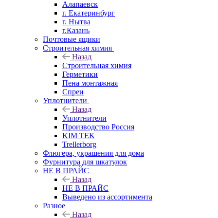
Алапаевск
г. Екатеринбург
г. Нытва
г.Казань
Почтовые ящики
Строительная химия
Назад
Строительная химия
Герметики
Пена монтажная
Спреи
Уплотнители
Назад
Уплотнители
Производство Россия
KIM TEK
Trellerborg
Флюгера, украшения для дома
Фурнитура для шкатулок
НЕ В ПРАЙС
Назад
НЕ В ПРАЙС
Выведено из ассортимента
Разное
Назад