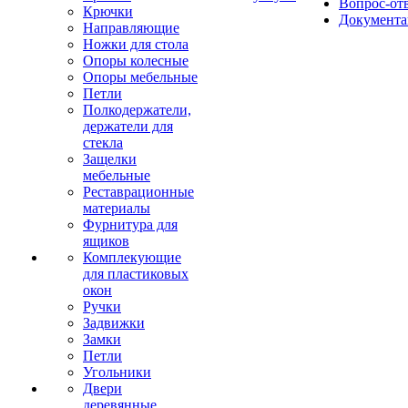
Вопрос-от
Крючки
Документа
Направляющие
Ножки для стола
Опоры колесные
Опоры мебельные
Петли
Полкодержатели,
держатели для
стекла
Защелки
мебельные
Реставрационные
материалы
Фурнитура для
ящиков
Комплекующие
для пластиковых
окон
Ручки
Задвижки
Замки
Петли
Угольники
Двери
деревянные