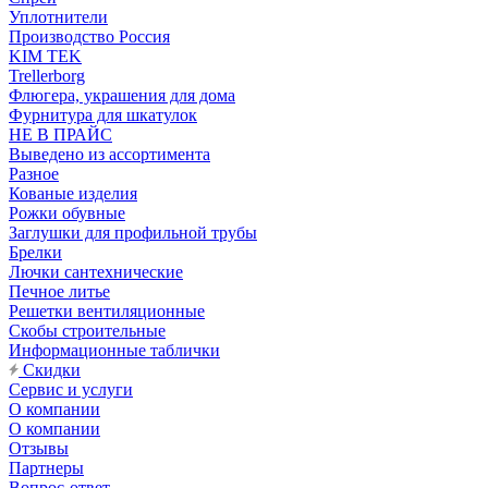
Уплотнители
Производство Россия
KIM TEK
Trellerborg
Флюгера, украшения для дома
Фурнитура для шкатулок
НЕ В ПРАЙС
Выведено из ассортимента
Разное
Кованые изделия
Рожки обувные
Заглушки для профильной трубы
Брелки
Лючки сантехнические
Печное литье
Решетки вентиляционные
Скобы строительные
Информационные таблички
Скидки
Сервис и услуги
О компании
О компании
Отзывы
Партнеры
Вопрос-ответ