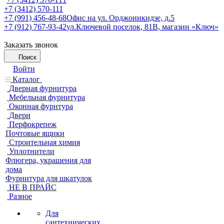
+7 (3412) 570-111
+7 (991) 456-48-68
Офис на ул. Орджоникидзе, д.5
+7 (912) 767-93-42
ул.Ключевой поселок, 81В, магазин «Ключ»
Заказать звонок
Поиск
Войти
Каталог
Дверная фурнитура
Мебельная фурнитура
Оконная фурнтура
Двери
Перфокрепеж
Почтовые ящики
Строительная химия
Уплотнители
Флюгера, украшения для
дома
Фурнитура для шкатулок
НЕ В ПРАЙС
Разное
Для
сантехнических