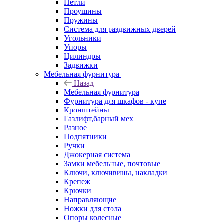
Петли
Проушины
Пружины
Система для раздвижных дверей
Угольники
Упоры
Цилиндры
Задвижки
Мебельная фурнитура
Назад
Мебельная фурнитура
Фурнитура для шкафов - купе
Кронштейны
Газлифт,барный мех
Разное
Подпятники
Ручки
Джокерная система
Замки мебельные, почтовые
Ключи, ключивины, накладки
Крепеж
Крючки
Направляющие
Ножки для стола
Опоры колесные