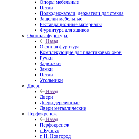
Опоры мебельные
Петли
Полкодержатели, держатели для стекла
Защелки мебельные
Реставрационные материалы
Фурнитура для ящиков
Оконная фурнтура
Назад
Оконная фурнтура
Комплекующие для пластиковых окон
Ручки
Задвижки
Замки
Петли
Угольники
Двери
Назад
Двери
Двери деревянные
Двери металлические
Перфокрепеж
Назад
Перфокрепеж
г. Кунгур
г. Н. Новгород