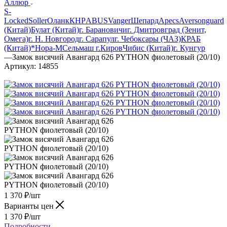
Аллюр
S-
Locked
Soller
Оланк
КНР
ABUS
Vanger
Шепард
Apecs
Avers
onguard
(Китай)
Булат (Китай)
г. Барановичи
г. Дмитровград (Зенит,
Омега)
г. Н. Новгород
г. Сарапул
г. Чебоксары (ЧАЗ)
КРАБ
(Китай)*
Нора-М
Сельмаш г.Киров
Чибис (Китай)
г. Кунгур
—
Замок висячий Авангард 626 PYTHON фиолетовый (20/10)
Артикул:
14855
1 370
₽
/шт
Варианты цен
1 370
₽
/шт
Подробности