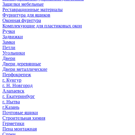
Защелки мебельные
Реставрационные материалы
Фурнитура для ящиков
Оконная фурнтура
Комплекующие для пластиковых окон
Ручки
Задвижки
Замки
Петли
Угольники
Двери
Двери деревянные
Двери металлические
Перфокрепеж
г. Кунгур
г. Н. Новгород
Алапаевск
г. Екатеринбург
г. Нытва
г.Казань
Почтовые ящики
Строительная химия
Герметики
Пена монтажная
Спреи