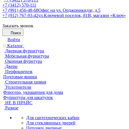
+7 (3412) 570-111
+7 (991) 456-48-68
Офис на ул. Орджоникидзе, д.5
+7 (912) 767-93-42
ул.Ключевой поселок, 81В, магазин «Ключ»
Заказать звонок
Поиск
Войти
Каталог
Дверная фурнитура
Мебельная фурнитура
Оконная фурнтура
Двери
Перфокрепеж
Почтовые ящики
Строительная химия
Уплотнители
Флюгера, украшения для дома
Фурнитура для шкатулок
НЕ В ПРАЙС
Разное
Для сантехнических кабин
Для стекляннных дверей
Цепочки дверные