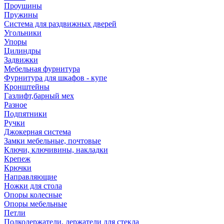
Проушины
Пружины
Система для раздвижных дверей
Угольники
Упоры
Цилиндры
Задвижки
Мебельная фурнитура
Фурнитура для шкафов - купе
Кронштейны
Газлифт,барный мех
Разное
Подпятники
Ручки
Джокерная система
Замки мебельные, почтовые
Ключи, ключивины, накладки
Крепеж
Крючки
Направляющие
Ножки для стола
Опоры колесные
Опоры мебельные
Петли
Полкодержатели, держатели для стекла