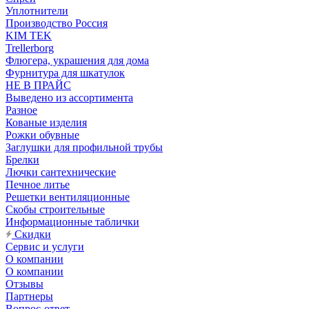
Уплотнители
Производство Россия
KIM TEK
Trellerborg
Флюгера, украшения для дома
Фурнитура для шкатулок
НЕ В ПРАЙС
Выведено из ассортимента
Разное
Кованые изделия
Рожки обувные
Заглушки для профильной трубы
Брелки
Лючки сантехнические
Печное литье
Решетки вентиляционные
Скобы строительные
Информационные таблички
Скидки
Сервис и услуги
О компании
О компании
Отзывы
Партнеры
Вопрос-ответ