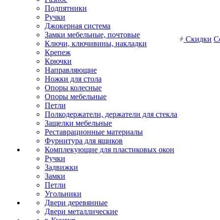
Подпятники
Ручки
Джокерная система
Замки мебельные, почтовые
Скидки
С
Ключи, ключивины, накладки
Крепеж
Крючки
Направляющие
Ножки для стола
Опоры колесные
Опоры мебельные
Петли
Полкодержатели, держатели для стекла
Защелки мебельные
Реставрационные материалы
Фурнитура для ящиков
Комплекующие для пластиковых окон
Ручки
Задвижки
Замки
Петли
Угольники
Двери деревянные
Двери металлические