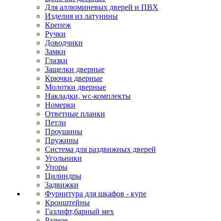
Для аллюминевых дверей и ПВХ
Изделия из латунины
Крепеж
Ручки
Доводчики
Замки
Глазки
Защелки дверные
Крючки дверные
Молотки дверные
Накладки, wc-комплекты
Номерки
Ответные планки
Петли
Проушины
Пружины
Система для раздвижных дверей
Угольники
Упоры
Цилиндры
Задвижки
Фурнитура для шкафов - купе
Кронштейны
Газлифт,барный мех
Разное