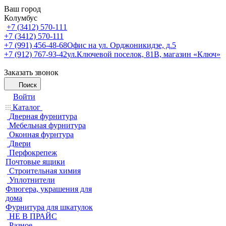
Ваш город
Колумбус
+7 (3412) 570-111
+7 (3412) 570-111
+7 (991) 456-48-68
Офис на ул. Орджоникидзе, д.5
+7 (912) 767-93-42
ул.Ключевой поселок, 81В, магазин «Ключ»
Заказать звонок
Поиск
Войти
Каталог
Дверная фурнитура
Мебельная фурнитура
Оконная фурнтура
Двери
Перфокрепеж
Почтовые ящики
Строительная химия
Уплотнители
Флюгера, украшения для
дома
Фурнитура для шкатулок
НЕ В ПРАЙС
Разное