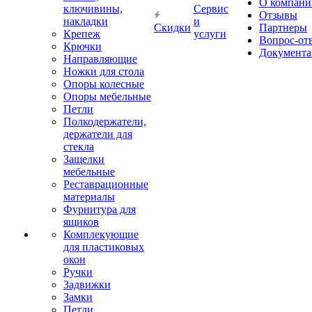
О компани
ключивины,
Сервис
Отзывы
накладки
и
Скидки
Партнеры
Крепеж
услуги
Вопрос-от
Крючки
Документа
Направляющие
Ножки для стола
Опоры колесные
Опоры мебельные
Петли
Полкодержатели,
держатели для
стекла
Защелки
мебельные
Реставрационные
материалы
Фурнитура для
ящиков
Комплекующие
для пластиковых
окон
Ручки
Задвижки
Замки
Петли