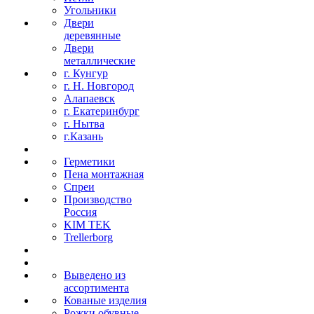
Угольники
Двери
деревянные
Двери
металлические
г. Кунгур
г. Н. Новгород
Алапаевск
г. Екатеринбург
г. Нытва
г.Казань
Герметики
Пена монтажная
Спреи
Производство
Россия
KIM TEK
Trellerborg
Выведено из
ассортимента
Кованые изделия
Рожки обувные