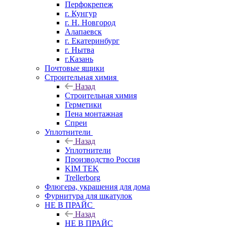
Перфокрепеж
г. Кунгур
г. Н. Новгород
Алапаевск
г. Екатеринбург
г. Нытва
г.Казань
Почтовые ящики
Строительная химия
Назад
Строительная химия
Герметики
Пена монтажная
Спреи
Уплотнители
Назад
Уплотнители
Производство Россия
KIM TEK
Trellerborg
Флюгера, украшения для дома
Фурнитура для шкатулок
НЕ В ПРАЙС
Назад
НЕ В ПРАЙС