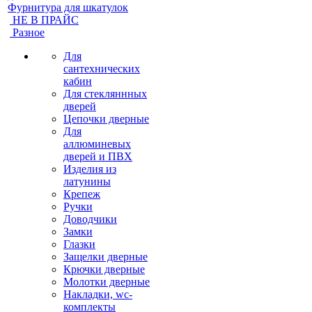
Фурнитура для шкатулок
НЕ В ПРАЙС
Разное
Для
сантехнических
кабин
Для стекляннных
дверей
Цепочки дверные
Для
аллюминевых
дверей и ПВХ
Изделия из
латунины
Крепеж
Ручки
Доводчики
Замки
Глазки
Защелки дверные
Крючки дверные
Молотки дверные
Накладки, wc-
комплекты