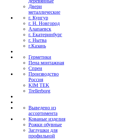
деревянные
Двери
металлические
г. Кунгур
г. Н. Новгород
Алапаевск
г. Екатеринбург
г. Нытва
г.Казань
Герметики
Пена монтажная
Спреи
Производство
Россия
KIM TEK
Trellerborg
Выведено из
ассортимента
Кованые изделия
Рожки обувные
Заглушки для
профильной