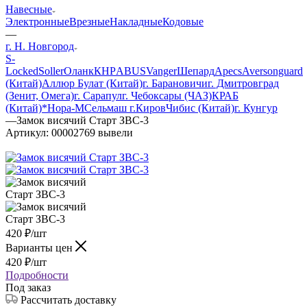
Навесные
Электронные
Врезные
Накладные
Кодовые
—
г. Н. Новгород
S-
Locked
Soller
Оланк
КНР
ABUS
Vanger
Шепард
Apecs
Avers
onguard
(Китай)
Аллюр
Булат (Китай)
г. Барановичи
г. Дмитровград
(Зенит, Омега)
г. Сарапул
г. Чебоксары (ЧАЗ)
КРАБ
(Китай)*
Нора-М
Сельмаш г.Киров
Чибис (Китай)
г. Кунгур
—
Замок висячий Старт ЗВС-3
Артикул:
00002769 вывели
420
₽
/шт
Варианты цен
420
₽
/шт
Подробности
Под заказ
Рассчитать доставку