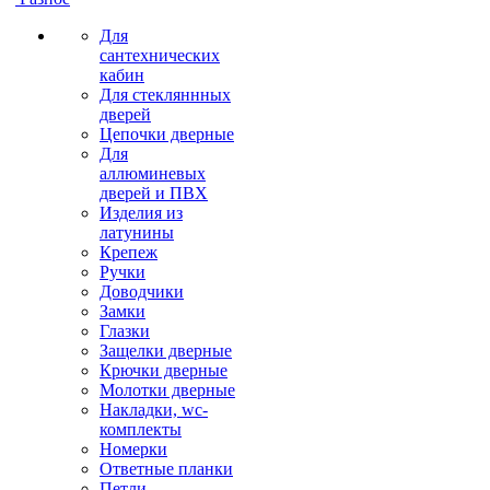
Для
сантехнических
кабин
Для стекляннных
дверей
Цепочки дверные
Для
аллюминевых
дверей и ПВХ
Изделия из
латунины
Крепеж
Ручки
Доводчики
Замки
Глазки
Защелки дверные
Крючки дверные
Молотки дверные
Накладки, wc-
комплекты
Номерки
Ответные планки
Петли