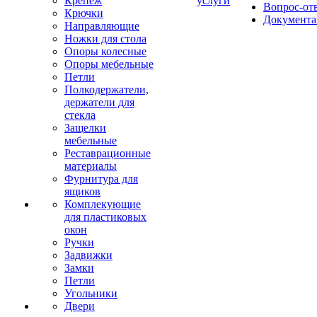
Крепеж
услуги
Вопрос-от
Крючки
Документа
Направляющие
Ножки для стола
Опоры колесные
Опоры мебельные
Петли
Полкодержатели,
держатели для
стекла
Защелки
мебельные
Реставрационные
материалы
Фурнитура для
ящиков
Комплекующие
для пластиковых
окон
Ручки
Задвижки
Замки
Петли
Угольники
Двери