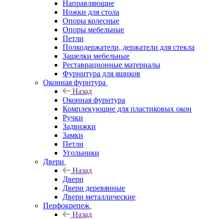
Направляющие
Ножки для стола
Опоры колесные
Опоры мебельные
Петли
Полкодержатели, держатели для стекла
Защелки мебельные
Реставрационные материалы
Фурнитура для ящиков
Оконная фурнтура
Назад
Оконная фурнтура
Комплекующие для пластиковых окон
Ручки
Задвижки
Замки
Петли
Угольники
Двери
Назад
Двери
Двери деревянные
Двери металлические
Перфокрепеж
Назад