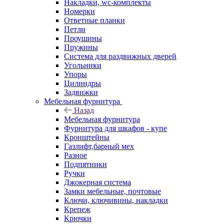
Накладки, wc-комплекты
Номерки
Ответные планки
Петли
Проушины
Пружины
Система для раздвижных дверей
Угольники
Упоры
Цилиндры
Задвижки
Мебельная фурнитура
Назад
Мебельная фурнитура
Фурнитура для шкафов - купе
Кронштейны
Газлифт,барный мех
Разное
Подпятники
Ручки
Джокерная система
Замки мебельные, почтовые
Ключи, ключивины, накладки
Крепеж
Крючки