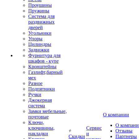
Проушины
Пружины
Система для
раздвижных
дверей
Угольники
Упоры
Цилиндры
Задвижки
Фурнитура для
шкафов - купе
Кронштейны
Газлифт,барный
мех
Разное
Подпятники
Ручки
Джокерная
система
Замки мебельные,
О компании
почтовые
Ключи,
О компани
ключивины,
Сервис
Отзывы
накладки
и
Скидки
Партнеры