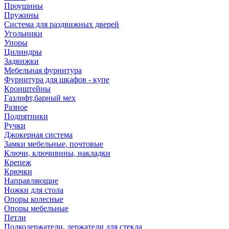
Проушины
Пружины
Система для раздвижных дверей
Угольники
Упоры
Цилиндры
Задвижки
Мебельная фурнитура
Фурнитура для шкафов - купе
Кронштейны
Газлифт,барный мех
Разное
Подпятники
Ручки
Джокерная система
Замки мебельные, почтовые
Ключи, ключивины, накладки
Крепеж
Крючки
Направляющие
Ножки для стола
Опоры колесные
Опоры мебельные
Петли
Полкодержатели, держатели для стекла