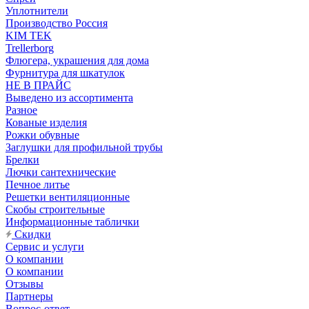
Уплотнители
Производство Россия
KIM TEK
Trellerborg
Флюгера, украшения для дома
Фурнитура для шкатулок
НЕ В ПРАЙС
Выведено из ассортимента
Разное
Кованые изделия
Рожки обувные
Заглушки для профильной трубы
Брелки
Лючки сантехнические
Печное литье
Решетки вентиляционные
Скобы строительные
Информационные таблички
Скидки
Сервис и услуги
О компании
О компании
Отзывы
Партнеры
Вопрос-ответ