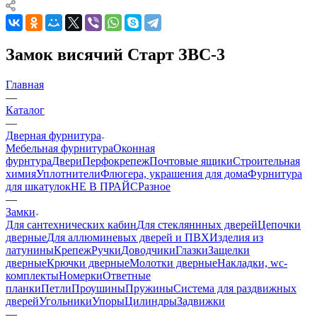
Замок висячий Старт ЗВС-3
Главная
—
Каталог
—
Дверная фурнитура
Мебельная фурнитура
Оконная
фурнтура
Двери
Перфокрепеж
Почтовые ящики
Строительная
химия
Уплотнители
Флюгера, украшения для дома
Фурнитура
для шкатулок
НЕ В ПРАЙС
Разное
—
Замки
Для сантехнических кабин
Для стекляннных дверей
Цепочки
дверные
Для аллюминевых дверей и ПВХ
Изделия из
латунины
Крепеж
Ручки
Доводчики
Глазки
Защелки
дверные
Крючки дверные
Молотки дверные
Накладки, wc-
комплекты
Номерки
Ответные
планки
Петли
Проушины
Пружины
Система для раздвижных
дверей
Угольники
Упоры
Цилиндры
Задвижки
—