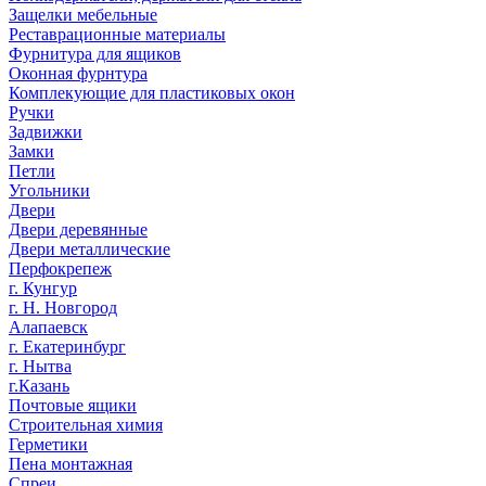
Защелки мебельные
Реставрационные материалы
Фурнитура для ящиков
Оконная фурнтура
Комплекующие для пластиковых окон
Ручки
Задвижки
Замки
Петли
Угольники
Двери
Двери деревянные
Двери металлические
Перфокрепеж
г. Кунгур
г. Н. Новгород
Алапаевск
г. Екатеринбург
г. Нытва
г.Казань
Почтовые ящики
Строительная химия
Герметики
Пена монтажная
Спреи