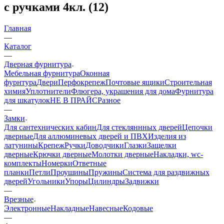
с ручками 4кл. (12)
Главная
—
Каталог
—
Дверная фурнитура
Мебельная фурнитура
Оконная
фурнтура
Двери
Перфокрепеж
Почтовые ящики
Строительная
химия
Уплотнители
Флюгера, украшения для дома
Фурнитура
для шкатулок
НЕ В ПРАЙС
Разное
—
Замки
Для сантехнических кабин
Для стекляннных дверей
Цепочки
дверные
Для аллюминевых дверей и ПВХ
Изделия из
латунины
Крепеж
Ручки
Доводчики
Глазки
Защелки
дверные
Крючки дверные
Молотки дверные
Накладки, wc-
комплекты
Номерки
Ответные
планки
Петли
Проушины
Пружины
Система для раздвижных
дверей
Угольники
Упоры
Цилиндры
Задвижки
—
Врезные
Электронные
Накладные
Навесные
Кодовые
—