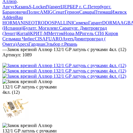
Аллюр
Аргус
Казань
S-Locked
Vanger
ЦЕРБЕР г. С.Петербург
г.
Барановичи
Полис
AMIG
Сенат
Герион
Самара
Птимаш
Ижевск
AddenBau
HORMAN
ISEO
TRODOS
PALLINI
СимекоГарант
DORMA
AGB
(Испания)
Булат
г. Могилев
г.Сарапул
г. Дмитровград
(Зенит)
Китай
КРИТ-М
Меттэм
Нора-М
Ригель СПб
Киров
Сельмаш
Чибис
CISA
FUARO
Avers
Димитровград (
Омега)
Apecs
Гардиан
Эльбор
г.Рязань
—
Замок врезной Аллюр 132/1 GP латунь с ручками 4кл. (12)
Артикул:
1089