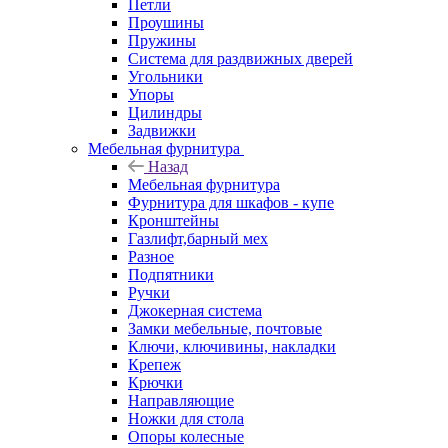
Петли
Проушины
Пружины
Система для раздвижных дверей
Угольники
Упоры
Цилиндры
Задвижки
Мебельная фурнитура
Назад
Мебельная фурнитура
Фурнитура для шкафов - купе
Кронштейны
Газлифт,барный мех
Разное
Подпятники
Ручки
Джокерная система
Замки мебельные, почтовые
Ключи, ключивины, накладки
Крепеж
Крючки
Направляющие
Ножки для стола
Опоры колесные