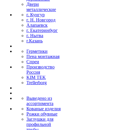
Двери
металлические
г. Кунгур
г. Н. Новгород
Алапаевск
г. Екатеринбург
г. Нытва
г.Казань
Герметики
Пена монтажная
Спреи
Производство
Россия
KIM TEK
Trellerborg
Выведено из
ассортимента
Кованые изделия
Рожки обувные
Заглушки для
профильной
трубы