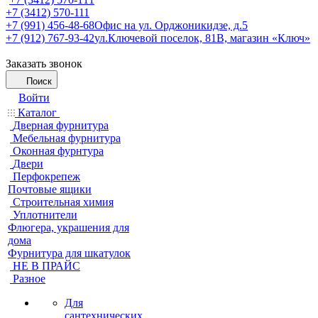
+7 (3412) 570-111
+7 (991) 456-48-68
Офис на ул. Орджоникидзе, д.5
+7 (912) 767-93-42
ул.Ключевой поселок, 81В, магазин «Ключ»
Заказать звонок
Поиск
Войти
Каталог
Дверная фурнитура
Мебельная фурнитура
Оконная фурнтура
Двери
Перфокрепеж
Почтовые ящики
Строительная химия
Уплотнители
Флюгера, украшения для
дома
Фурнитура для шкатулок
НЕ В ПРАЙС
Разное
Для
сантехнических