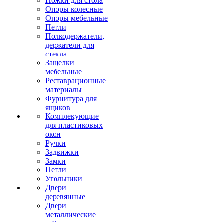
Ножки для стола
Опоры колесные
Опоры мебельные
Петли
Полкодержатели,
держатели для
стекла
Защелки
мебельные
Реставрационные
материалы
Фурнитура для
ящиков
Комплекующие
для пластиковых
окон
Ручки
Задвижки
Замки
Петли
Угольники
Двери
деревянные
Двери
металлические