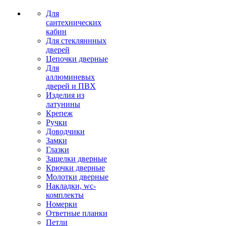
Для
сантехнических
кабин
Для стекляннных
дверей
Цепочки дверные
Для
аллюминевых
дверей и ПВХ
Изделия из
латунины
Крепеж
Ручки
Доводчики
Замки
Глазки
Защелки дверные
Крючки дверные
Молотки дверные
Накладки, wc-
комплекты
Номерки
Ответные планки
Петли