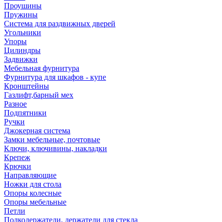
Проушины
Пружины
Система для раздвижных дверей
Угольники
Упоры
Цилиндры
Задвижки
Мебельная фурнитура
Фурнитура для шкафов - купе
Кронштейны
Газлифт,барный мех
Разное
Подпятники
Ручки
Джокерная система
Замки мебельные, почтовые
Ключи, ключивины, накладки
Крепеж
Крючки
Направляющие
Ножки для стола
Опоры колесные
Опоры мебельные
Петли
Полкодержатели, держатели для стекла