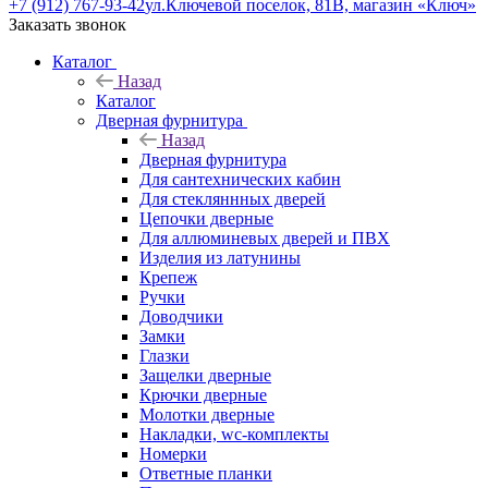
+7 (912) 767-93-42
ул.Ключевой поселок, 81В, магазин «Ключ»
Заказать звонок
Каталог
Назад
Каталог
Дверная фурнитура
Назад
Дверная фурнитура
Для сантехнических кабин
Для стекляннных дверей
Цепочки дверные
Для аллюминевых дверей и ПВХ
Изделия из латунины
Крепеж
Ручки
Доводчики
Замки
Глазки
Защелки дверные
Крючки дверные
Молотки дверные
Накладки, wc-комплекты
Номерки
Ответные планки