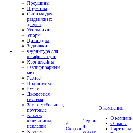
Проушины
Пружины
Система для
раздвижных
дверей
Угольники
Упоры
Цилиндры
Задвижки
Фурнитура для
шкафов - купе
Кронштейны
Газлифт,барный
мех
Разное
Подпятники
Ручки
Джокерная
система
Замки мебельные,
О компании
почтовые
Ключи,
О компани
ключивины,
Сервис
Отзывы
накладки
и
Скидки
Партнеры
Крепеж
услуги