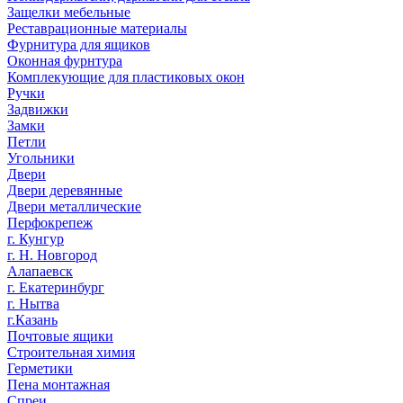
Защелки мебельные
Реставрационные материалы
Фурнитура для ящиков
Оконная фурнтура
Комплекующие для пластиковых окон
Ручки
Задвижки
Замки
Петли
Угольники
Двери
Двери деревянные
Двери металлические
Перфокрепеж
г. Кунгур
г. Н. Новгород
Алапаевск
г. Екатеринбург
г. Нытва
г.Казань
Почтовые ящики
Строительная химия
Герметики
Пена монтажная
Спреи