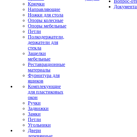
Вопрос-от
Крючки
Документа
Направляющие
Ножки для стола
Опоры колесные
Опоры мебельные
Петли
Полкодержатели,
держатели для
стекла
Защелки
мебельные
Реставрационные
материалы
Фурнитура для
ящиков
Комплекующие
для пластиковых
окон
Ручки
Задвижки
Замки
Петли
Угольники
Двери
деревянные