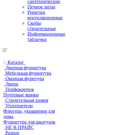
сантехнические
Печное литье
Решетки
вентиляционные
Скобы
строительные
Информационные
таблички
Каталог
Дверная фурнитура
Мебельная фурнитура
Оконная фурнтура
Двери
Перфокрепеж
Почтовые ящики
Строительная химия
Уплотнители
Флюгера, украшения для
дома
Фурнитура для шкатулок
НЕ В ПРАЙС
Разное