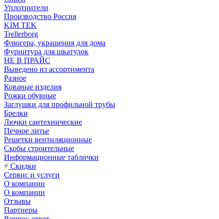
Уплотнители
Производство Россия
KIM TEK
Trellerborg
Флюгера, украшения для дома
Фурнитура для шкатулок
НЕ В ПРАЙС
Выведено из ассортимента
Разное
Кованые изделия
Рожки обувные
Заглушки для профильной трубы
Брелки
Лючки сантехнические
Печное литье
Решетки вентиляционные
Скобы строительные
Информационные таблички
Скидки
Сервис и услуги
О компании
О компании
Отзывы
Партнеры
Вопрос-ответ