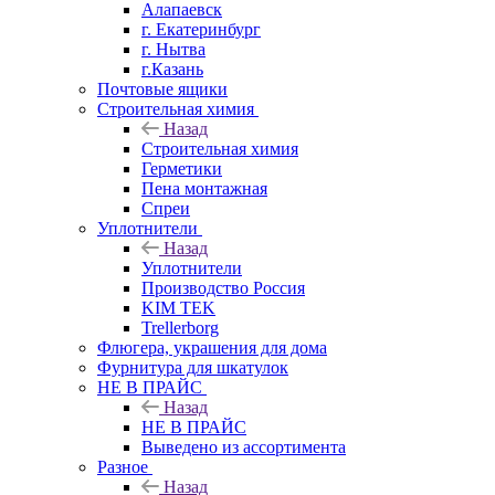
Алапаевск
г. Екатеринбург
г. Нытва
г.Казань
Почтовые ящики
Строительная химия
Назад
Строительная химия
Герметики
Пена монтажная
Спреи
Уплотнители
Назад
Уплотнители
Производство Россия
KIM TEK
Trellerborg
Флюгера, украшения для дома
Фурнитура для шкатулок
НЕ В ПРАЙС
Назад
НЕ В ПРАЙС
Выведено из ассортимента
Разное
Назад