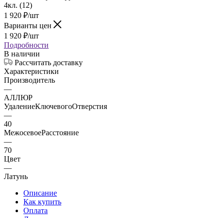
1 920
₽
/шт
Варианты цен
1 920
₽
/шт
Подробности
В наличии
Рассчитать доставку
Характеристики
Производитель
—
АЛЛЮР
УдалениеКлючевогоОтверстия
—
40
МежосевоеРасстояние
—
70
Цвет
—
Латунь
Описание
Как купить
Оплата