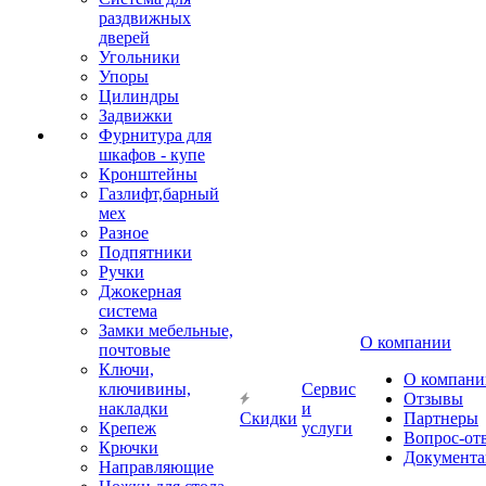
раздвижных
дверей
Угольники
Упоры
Цилиндры
Задвижки
Фурнитура для
шкафов - купе
Кронштейны
Газлифт,барный
мех
Разное
Подпятники
Ручки
Джокерная
система
Замки мебельные,
О компании
почтовые
Ключи,
О компани
ключивины,
Сервис
Отзывы
накладки
и
Скидки
Партнеры
Крепеж
услуги
Вопрос-от
Крючки
Документа
Направляющие