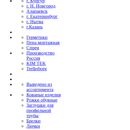
г. Кунгур
г. Н. Новгород
Алапаевск
г. Екатеринбург
г. Нытва
г.Казань
Герметики
Пена монтажная
Спреи
Производство
Россия
KIM TEK
Trellerborg
Выведено из
ассортимента
Кованые изделия
Рожки обувные
Заглушки для
профильной
трубы
Брелки
Лючки