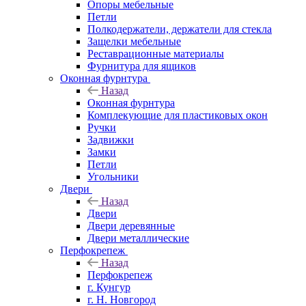
Опоры мебельные
Петли
Полкодержатели, держатели для стекла
Защелки мебельные
Реставрационные материалы
Фурнитура для ящиков
Оконная фурнтура
Назад
Оконная фурнтура
Комплекующие для пластиковых окон
Ручки
Задвижки
Замки
Петли
Угольники
Двери
Назад
Двери
Двери деревянные
Двери металлические
Перфокрепеж
Назад
Перфокрепеж
г. Кунгур
г. Н. Новгород