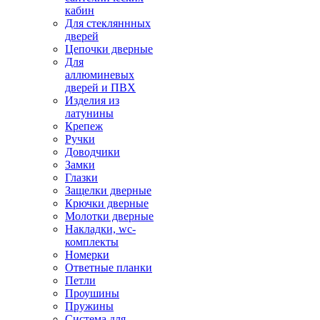
кабин
Для стекляннных
дверей
Цепочки дверные
Для
аллюминевых
дверей и ПВХ
Изделия из
латунины
Крепеж
Ручки
Доводчики
Замки
Глазки
Защелки дверные
Крючки дверные
Молотки дверные
Накладки, wc-
комплекты
Номерки
Ответные планки
Петли
Проушины
Пружины
Система для