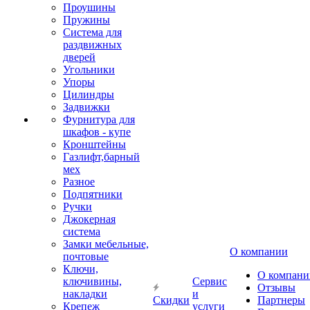
Проушины
Пружины
Система для
раздвижных
дверей
Угольники
Упоры
Цилиндры
Задвижки
Фурнитура для
шкафов - купе
Кронштейны
Газлифт,барный
мех
Разное
Подпятники
Ручки
Джокерная
система
Замки мебельные,
О компании
почтовые
Ключи,
О компани
ключивины,
Сервис
Отзывы
накладки
и
Скидки
Партнеры
Крепеж
услуги