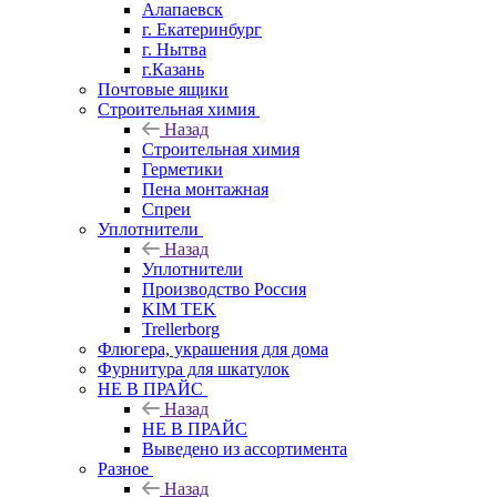
Алапаевск
г. Екатеринбург
г. Нытва
г.Казань
Почтовые ящики
Строительная химия
Назад
Строительная химия
Герметики
Пена монтажная
Спреи
Уплотнители
Назад
Уплотнители
Производство Россия
KIM TEK
Trellerborg
Флюгера, украшения для дома
Фурнитура для шкатулок
НЕ В ПРАЙС
Назад
НЕ В ПРАЙС
Выведено из ассортимента
Разное
Назад