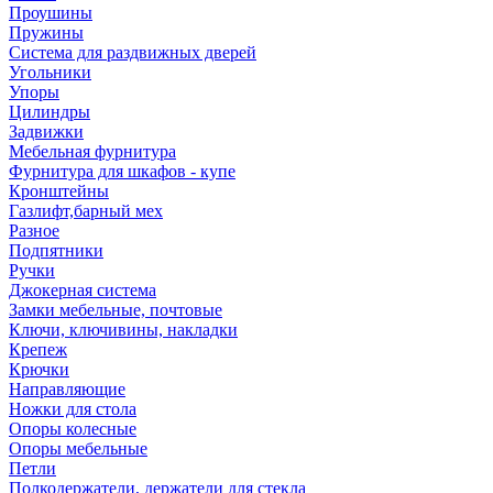
Проушины
Пружины
Система для раздвижных дверей
Угольники
Упоры
Цилиндры
Задвижки
Мебельная фурнитура
Фурнитура для шкафов - купе
Кронштейны
Газлифт,барный мех
Разное
Подпятники
Ручки
Джокерная система
Замки мебельные, почтовые
Ключи, ключивины, накладки
Крепеж
Крючки
Направляющие
Ножки для стола
Опоры колесные
Опоры мебельные
Петли
Полкодержатели, держатели для стекла