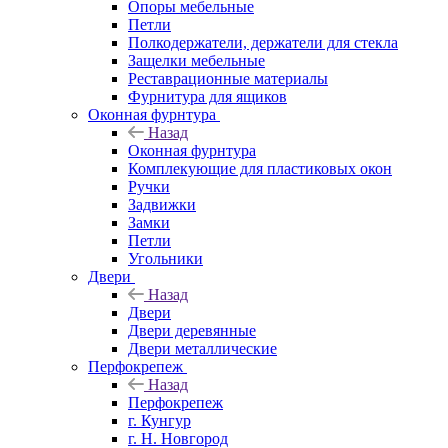
Опоры мебельные
Петли
Полкодержатели, держатели для стекла
Защелки мебельные
Реставрационные материалы
Фурнитура для ящиков
Оконная фурнтура
Назад
Оконная фурнтура
Комплекующие для пластиковых окон
Ручки
Задвижки
Замки
Петли
Угольники
Двери
Назад
Двери
Двери деревянные
Двери металлические
Перфокрепеж
Назад
Перфокрепеж
г. Кунгур
г. Н. Новгород