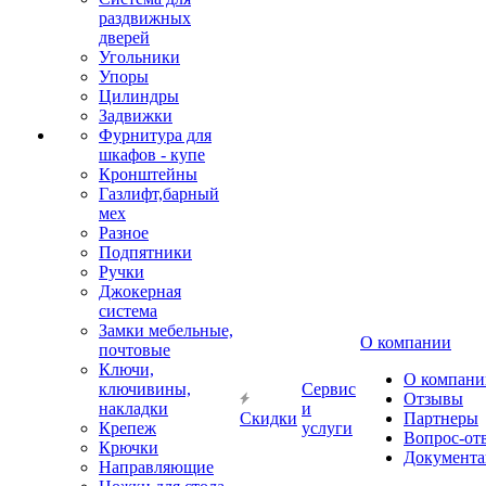
раздвижных
дверей
Угольники
Упоры
Цилиндры
Задвижки
Фурнитура для
шкафов - купе
Кронштейны
Газлифт,барный
мех
Разное
Подпятники
Ручки
Джокерная
система
Замки мебельные,
О компании
почтовые
Ключи,
О компани
ключивины,
Сервис
Отзывы
накладки
и
Скидки
Партнеры
Крепеж
услуги
Вопрос-от
Крючки
Документа
Направляющие