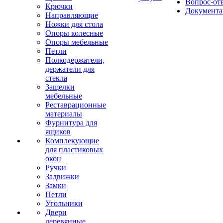
Вопрос-от
Крючки
Документа
Направляющие
Ножки для стола
Опоры колесные
Опоры мебельные
Петли
Полкодержатели,
держатели для
стекла
Защелки
мебельные
Реставрационные
материалы
Фурнитура для
ящиков
Комплекующие
для пластиковых
окон
Ручки
Задвижки
Замки
Петли
Угольники
Двери
деревянные