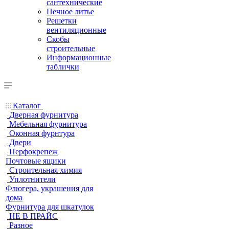
сантехнические
Печное литье
Решетки
вентиляционные
Скобы
строительные
Информационные
таблички
Каталог
Дверная фурнитура
Мебельная фурнитура
Оконная фурнтура
Двери
Перфокрепеж
Почтовые ящики
Строительная химия
Уплотнители
Флюгера, украшения для
дома
Фурнитура для шкатулок
НЕ В ПРАЙС
Разное