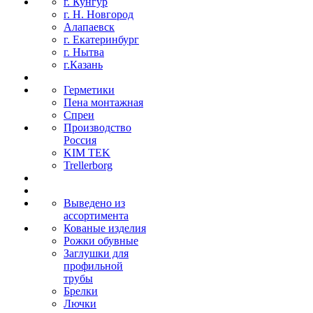
г. Кунгур
г. Н. Новгород
Алапаевск
г. Екатеринбург
г. Нытва
г.Казань
Герметики
Пена монтажная
Спреи
Производство
Россия
KIM TEK
Trellerborg
Выведено из
ассортимента
Кованые изделия
Рожки обувные
Заглушки для
профильной
трубы
Брелки
Лючки