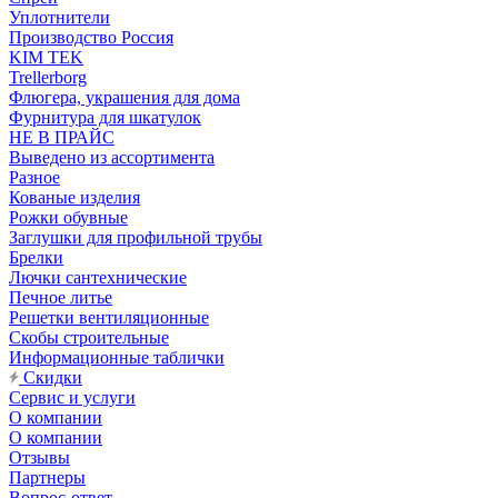
Уплотнители
Производство Россия
KIM TEK
Trellerborg
Флюгера, украшения для дома
Фурнитура для шкатулок
НЕ В ПРАЙС
Выведено из ассортимента
Разное
Кованые изделия
Рожки обувные
Заглушки для профильной трубы
Брелки
Лючки сантехнические
Печное литье
Решетки вентиляционные
Скобы строительные
Информационные таблички
Скидки
Сервис и услуги
О компании
О компании
Отзывы
Партнеры
Вопрос-ответ