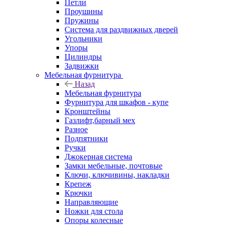
Петли
Проушины
Пружины
Система для раздвижных дверей
Угольники
Упоры
Цилиндры
Задвижки
Мебельная фурнитура
Назад
Мебельная фурнитура
Фурнитура для шкафов - купе
Кронштейны
Газлифт,барный мех
Разное
Подпятники
Ручки
Джокерная система
Замки мебельные, почтовые
Ключи, ключивины, накладки
Крепеж
Крючки
Направляющие
Ножки для стола
Опоры колесные