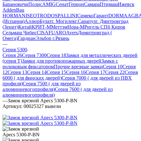
Барановичи
Полис
AMIG
Сенат
Герион
Самара
Птимаш
Ижевск
AddenBau
HORMAN
ISEO
TRODOS
PALLINI
СимекоГарант
DORMA
AGB
(Испания)
Аллюр
Булат
г. Могилев
г.Сарапул
г. Дмитровград
(Зенит)
Китай
КРИТ-М
Меттэм
Нора-М
Ригель СПб
Киров
Сельмаш
Чибис
CISA
FUARO
Avers
Димитровград (
Омега)
Гардиан
Эльбор
г.Рязань
—
Серия 5300
Серия 26
Серия 7300
Серия 18
Замки для металлических дверей
(серия Т)
Замки для противопожарных дверей
Замки с
роликовым фиксатором
Прочие врезные замки
Серия 10
Серия
12
Серия 13
Серия 14
Серия 15
Серия 16
Серия 17
Серия 22
Серия
6000 ( для финских дверей)
Серия 7000 ( для дверей из ПВХ
профиля)
Серия 7500 ( для дверей из
алюминиевогопрофиля)
Серия 7600 ( для дверей из
алюминиевогопрофиля)
—
Замок врезной Apecs 5300-Р-BN
Артикул:
00025327 вывели