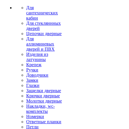
Для
сантехнических
кабин
Для стекляннных
дверей
Цепочки дверные
Для
аллюминевых
дверей и ПВХ
Изделия из
латунины
Крепеж
Ручки
Доводчики
Замки
Глазки
Защелки дверные
Крючки дверные
Молотки дверные
Накладки, wc-
комплекты
Номерки
Ответные планки
Петли