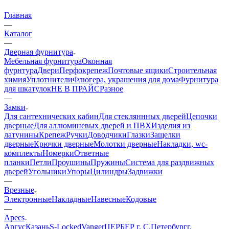
Главная
—
Каталог
—
Дверная фурнитура
Мебельная фурнитура
Оконная
фурнтура
Двери
Перфокрепеж
Почтовые ящики
Строительная
химия
Уплотнители
Флюгера, украшения для дома
Фурнитура
для шкатулок
НЕ В ПРАЙС
Разное
—
Замки
Для сантехнических кабин
Для стекляннных дверей
Цепочки
дверные
Для аллюминевых дверей и ПВХ
Изделия из
латунины
Крепеж
Ручки
Доводчики
Глазки
Защелки
дверные
Крючки дверные
Молотки дверные
Накладки, wc-
комплекты
Номерки
Ответные
планки
Петли
Проушины
Пружины
Система для раздвижных
дверей
Угольники
Упоры
Цилиндры
Задвижки
—
Врезные
Электронные
Накладные
Навесные
Кодовые
—
Apecs
Аргус
Казань
S-Locked
Vanger
ЦЕРБЕР г. С.Петербург
г.