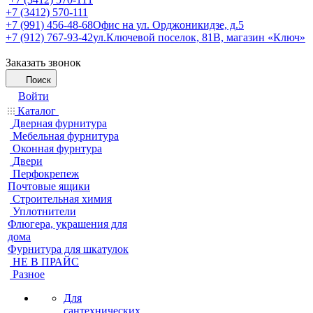
+7 (3412) 570-111
+7 (991) 456-48-68
Офис на ул. Орджоникидзе, д.5
+7 (912) 767-93-42
ул.Ключевой поселок, 81В, магазин «Ключ»
Заказать звонок
Поиск
Войти
Каталог
Дверная фурнитура
Мебельная фурнитура
Оконная фурнтура
Двери
Перфокрепеж
Почтовые ящики
Строительная химия
Уплотнители
Флюгера, украшения для
дома
Фурнитура для шкатулок
НЕ В ПРАЙС
Разное
Для
сантехнических