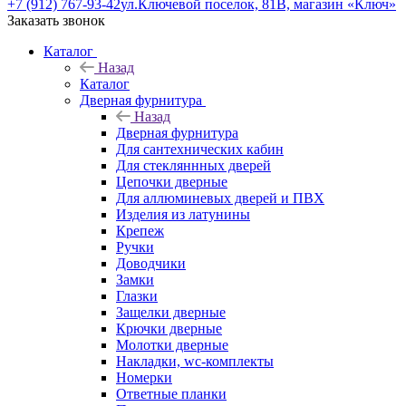
+7 (912) 767-93-42
ул.Ключевой поселок, 81В, магазин «Ключ»
Заказать звонок
Каталог
Назад
Каталог
Дверная фурнитура
Назад
Дверная фурнитура
Для сантехнических кабин
Для стекляннных дверей
Цепочки дверные
Для аллюминевых дверей и ПВХ
Изделия из латунины
Крепеж
Ручки
Доводчики
Замки
Глазки
Защелки дверные
Крючки дверные
Молотки дверные
Накладки, wc-комплекты
Номерки
Ответные планки