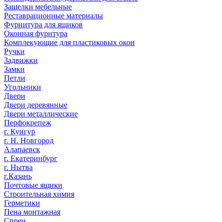
Защелки мебельные
Реставрационные материалы
Фурнитура для ящиков
Оконная фурнтура
Комплекующие для пластиковых окон
Ручки
Задвижки
Замки
Петли
Угольники
Двери
Двери деревянные
Двери металлические
Перфокрепеж
г. Кунгур
г. Н. Новгород
Алапаевск
г. Екатеринбург
г. Нытва
г.Казань
Почтовые ящики
Строительная химия
Герметики
Пена монтажная
Спреи