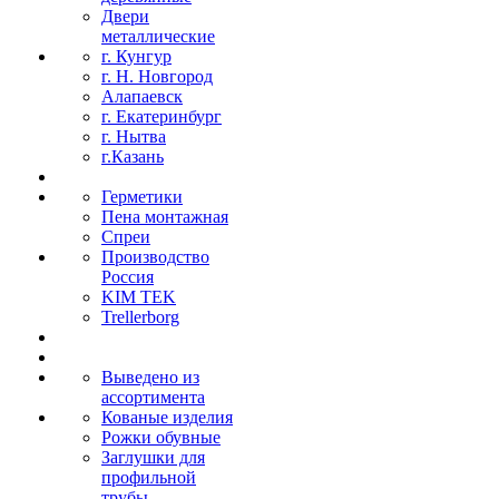
Двери
металлические
г. Кунгур
г. Н. Новгород
Алапаевск
г. Екатеринбург
г. Нытва
г.Казань
Герметики
Пена монтажная
Спреи
Производство
Россия
KIM TEK
Trellerborg
Выведено из
ассортимента
Кованые изделия
Рожки обувные
Заглушки для
профильной
трубы