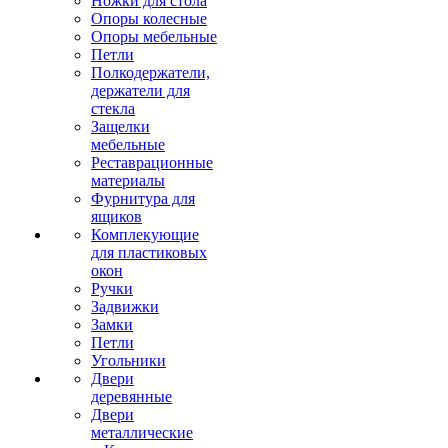
Ножки для стола
Опоры колесные
Опоры мебельные
Петли
Полкодержатели,
держатели для
стекла
Защелки
мебельные
Реставрационные
материалы
Фурнитура для
ящиков
Комплекующие
для пластиковых
окон
Ручки
Задвижки
Замки
Петли
Угольники
Двери
деревянные
Двери
металлические