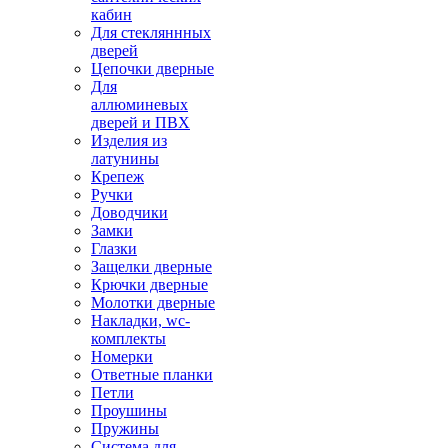
кабин
Для стекляннных
дверей
Цепочки дверные
Для
аллюминевых
дверей и ПВХ
Изделия из
латунины
Крепеж
Ручки
Доводчики
Замки
Глазки
Защелки дверные
Крючки дверные
Молотки дверные
Накладки, wc-
комплекты
Номерки
Ответные планки
Петли
Проушины
Пружины
Система для