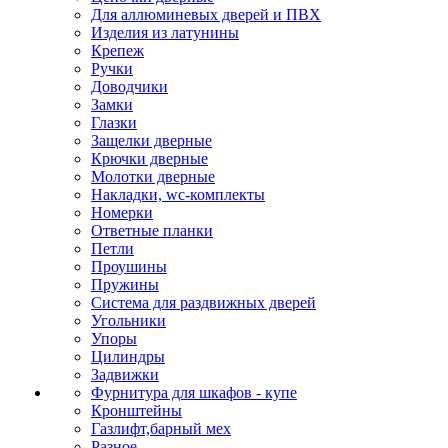
Для аллюминевых дверей и ПВХ
Изделия из латунины
Крепеж
Ручки
Доводчики
Замки
Глазки
Защелки дверные
Крючки дверные
Молотки дверные
Накладки, wc-комплекты
Номерки
Ответные планки
Петли
Проушины
Пружины
Система для раздвижных дверей
Угольники
Упоры
Цилиндры
Задвижки
Фурнитура для шкафов - купе
Кронштейны
Газлифт,барный мех
Разное