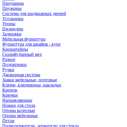
Проушины
Пружины
Система для раздвижных дверей
Угольники
Упоры
Цилиндры
Задвижки
Мебельная фурнитура
Фурнитура для шкафов - купе
Кронштейны
Газлифт,барный мех
Разное
Подпятники
Ручки
Джокерная система
Замки мебельные, почтовые
Ключи, ключивины, накладки
Крепеж
Крючки
Направляющие
Ножки для стола
Опоры колесные
Опоры мебельные
Петли
Полкодержатели, держатели для стекла