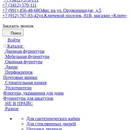
+7 (3412) 570-111
+7 (991) 456-48-68
Офис на ул. Орджоникидзе, д.5
+7 (912) 767-93-42
ул.Ключевой поселок, 81В, магазин «Ключ»
Заказать звонок
Поиск
Войти
Каталог
Дверная фурнитура
Мебельная фурнитура
Оконная фурнтура
Двери
Перфокрепеж
Почтовые ящики
Строительная химия
Уплотнители
Флюгера, украшения для дома
Фурнитура для шкатулок
НЕ В ПРАЙС
Разное
Для сантехнических кабин
Для стекляннных дверей
Цепочки дверные