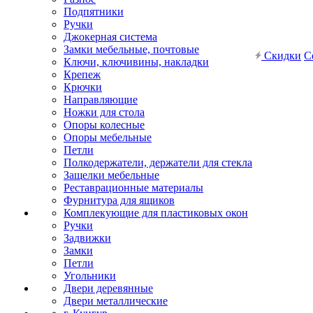
Подпятники
Ручки
Джокерная система
Замки мебельные, почтовые
Скидки
С
Ключи, ключивины, накладки
Крепеж
Крючки
Направляющие
Ножки для стола
Опоры колесные
Опоры мебельные
Петли
Полкодержатели, держатели для стекла
Защелки мебельные
Реставрационные материалы
Фурнитура для ящиков
Комплекующие для пластиковых окон
Ручки
Задвижки
Замки
Петли
Угольники
Двери деревянные
Двери металлические