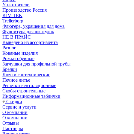
Уплотнители
Производство Россия
KIM TEK
Trellerborg
Флюгера, украшения для дома
Фурнитура для шкатулок
НЕ В ПРАЙС
Выведено из ассортимента
Разное
Кованые изделия
Рожки обувные
Заглушки для профильной трубы
Брелки
Лючки сантехнические
Печное литье
Решетки вентиляционные
Скобы строительные
Информационные таблички
Скидки
Сервис и услуги
О компании
О компании
Отзывы
Партнеры
Вопрос-ответ