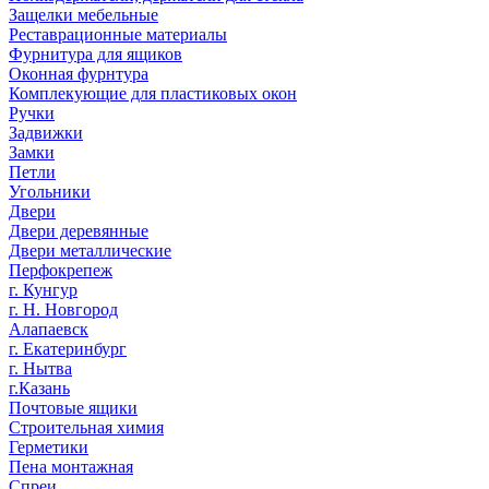
Защелки мебельные
Реставрационные материалы
Фурнитура для ящиков
Оконная фурнтура
Комплекующие для пластиковых окон
Ручки
Задвижки
Замки
Петли
Угольники
Двери
Двери деревянные
Двери металлические
Перфокрепеж
г. Кунгур
г. Н. Новгород
Алапаевск
г. Екатеринбург
г. Нытва
г.Казань
Почтовые ящики
Строительная химия
Герметики
Пена монтажная
Спреи