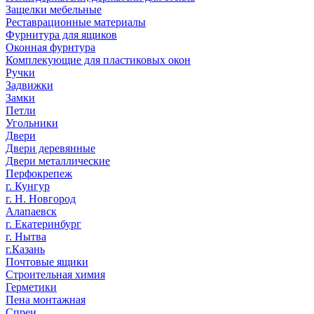
Защелки мебельные
Реставрационные материалы
Фурнитура для ящиков
Оконная фурнтура
Комплекующие для пластиковых окон
Ручки
Задвижки
Замки
Петли
Угольники
Двери
Двери деревянные
Двери металлические
Перфокрепеж
г. Кунгур
г. Н. Новгород
Алапаевск
г. Екатеринбург
г. Нытва
г.Казань
Почтовые ящики
Строительная химия
Герметики
Пена монтажная
Спреи