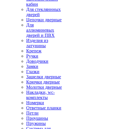
кабин
Для стекляннных
дверей
Цепочки дверные
Для
аллюминевых
дверей и ПВХ
Изделия из
латунины
Крепеж
Ручки
Доводчики
Замки
Глазки
Защелки дверные
Крючки дверные
Молотки дверные
Накладки, wc-
комплекты
Номерки
Ответные планки
Петли
Проушины
Пружины
Система для