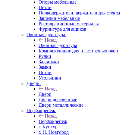
Опоры мебельные
Петли
Полкодержатели, держатели для стекла
Защелки мебельные
Реставрационные материалы
Фурнитура для ящиков
Оконная фурнтура
Назад
Оконная фурнтура
Комплекующие для пластиковых окон
Ручки
Задвижки
Замки
Петли
Угольники
Двери
Назад
Двери
Двери деревянные
Двери металлические
Перфокрепеж
Назад
Перфокрепеж
г. Кунгур
г. Н. Новгород