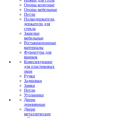
Ножки для стола
Опоры колесные
Опоры мебельные
Петли
Полкодержатели,
держатели для
стекла
Защелки
мебельные
Реставрационные
материалы
Фурнитура для
ящиков
Комплекующие
для пластиковых
окон
Ручки
Задвижки
Замки
Петли
Угольники
Двери
деревянные
Двери
металлические