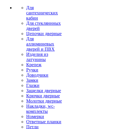
Для
сантехнических
кабин
Для стекляннных
дверей
Цепочки дверные
Для
аллюминевых
дверей и ПВХ
Изделия из
латунины
Крепеж
Ручки
Доводчики
Замки
Глазки
Защелки дверные
Крючки дверные
Молотки дверные
Накладки, wc-
комплекты
Номерки
Ответные планки
Петли