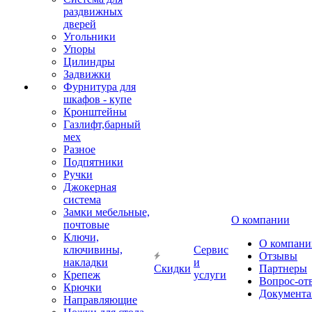
раздвижных
дверей
Угольники
Упоры
Цилиндры
Задвижки
Фурнитура для
шкафов - купе
Кронштейны
Газлифт,барный
мех
Разное
Подпятники
Ручки
Джокерная
система
Замки мебельные,
О компании
почтовые
Ключи,
О компани
ключивины,
Сервис
Отзывы
накладки
и
Скидки
Партнеры
Крепеж
услуги
Вопрос-от
Крючки
Документа
Направляющие