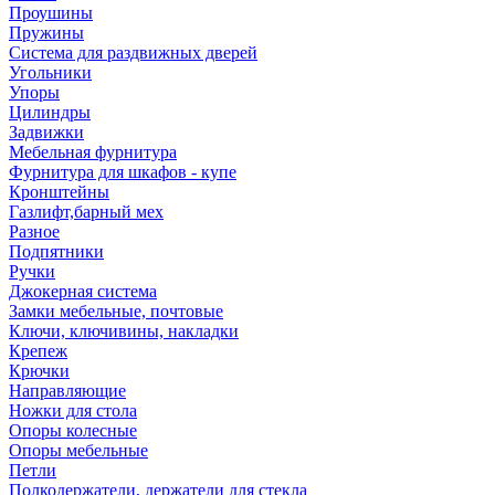
Проушины
Пружины
Система для раздвижных дверей
Угольники
Упоры
Цилиндры
Задвижки
Мебельная фурнитура
Фурнитура для шкафов - купе
Кронштейны
Газлифт,барный мех
Разное
Подпятники
Ручки
Джокерная система
Замки мебельные, почтовые
Ключи, ключивины, накладки
Крепеж
Крючки
Направляющие
Ножки для стола
Опоры колесные
Опоры мебельные
Петли
Полкодержатели, держатели для стекла