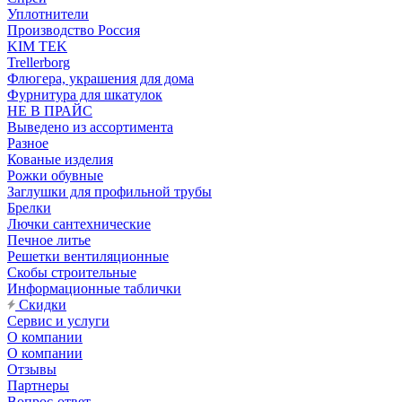
Уплотнители
Производство Россия
KIM TEK
Trellerborg
Флюгера, украшения для дома
Фурнитура для шкатулок
НЕ В ПРАЙС
Выведено из ассортимента
Разное
Кованые изделия
Рожки обувные
Заглушки для профильной трубы
Брелки
Лючки сантехнические
Печное литье
Решетки вентиляционные
Скобы строительные
Информационные таблички
Скидки
Сервис и услуги
О компании
О компании
Отзывы
Партнеры
Вопрос-ответ