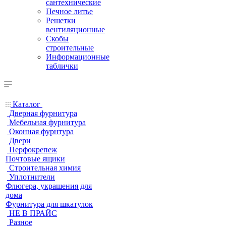
сантехнические
Печное литье
Решетки
вентиляционные
Скобы
строительные
Информационные
таблички
Каталог
Дверная фурнитура
Мебельная фурнитура
Оконная фурнтура
Двери
Перфокрепеж
Почтовые ящики
Строительная химия
Уплотнители
Флюгера, украшения для
дома
Фурнитура для шкатулок
НЕ В ПРАЙС
Разное