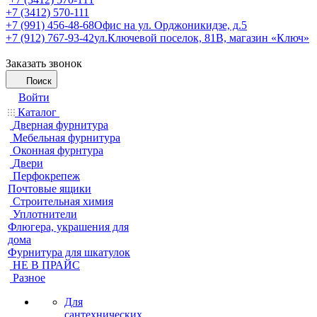
+7 (3412) 570-111
+7 (991) 456-48-68
Офис на ул. Орджоникидзе, д.5
+7 (912) 767-93-42
ул.Ключевой поселок, 81В, магазин «Ключ»
Заказать звонок
Поиск
Войти
Каталог
Дверная фурнитура
Мебельная фурнитура
Оконная фурнтура
Двери
Перфокрепеж
Почтовые ящики
Строительная химия
Уплотнители
Флюгера, украшения для
дома
Фурнитура для шкатулок
НЕ В ПРАЙС
Разное
Для
сантехнических