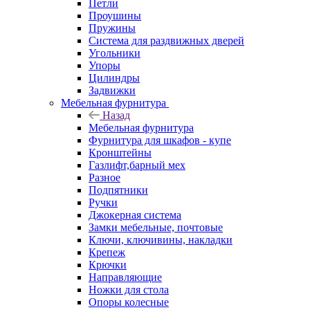
Петли
Проушины
Пружины
Система для раздвижных дверей
Угольники
Упоры
Цилиндры
Задвижки
Мебельная фурнитура
Назад
Мебельная фурнитура
Фурнитура для шкафов - купе
Кронштейны
Газлифт,барный мех
Разное
Подпятники
Ручки
Джокерная система
Замки мебельные, почтовые
Ключи, ключивины, накладки
Крепеж
Крючки
Направляющие
Ножки для стола
Опоры колесные