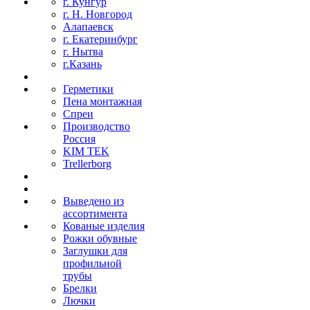
г. Кунгур
г. Н. Новгород
Алапаевск
г. Екатеринбург
г. Нытва
г.Казань
Герметики
Пена монтажная
Спреи
Производство
Россия
KIM TEK
Trellerborg
Выведено из
ассортимента
Кованые изделия
Рожки обувные
Заглушки для
профильной
трубы
Брелки
Лючки