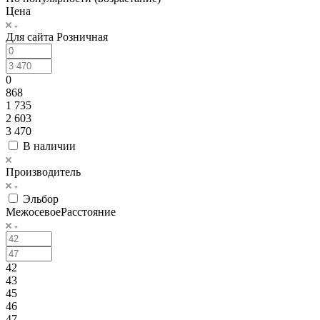
Цена
Для сайта Розничная
0
868
1 735
2 603
3 470
В наличии
Производитель
Эльбор
МежосевоеРасстояние
42
43
45
46
47