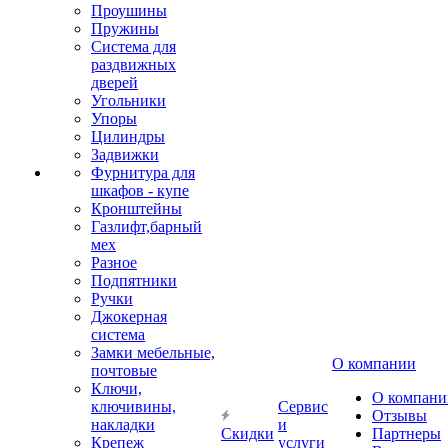
Проушины
Пружины
Система для
раздвижных
дверей
Угольники
Упоры
Цилиндры
Задвижки
Фурнитура для
шкафов - купе
Кронштейны
Газлифт,барный
мех
Разное
Подпятники
Ручки
Джокерная
система
Замки мебельные,
О компании
почтовые
Ключи,
О компани
ключивины,
Сервис
Отзывы
накладки
и
Скидки
Партнеры
Крепеж
услуги