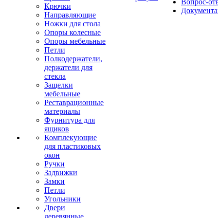
Вопрос-от
Крючки
Документа
Направляющие
Ножки для стола
Опоры колесные
Опоры мебельные
Петли
Полкодержатели,
держатели для
стекла
Защелки
мебельные
Реставрационные
материалы
Фурнитура для
ящиков
Комплекующие
для пластиковых
окон
Ручки
Задвижки
Замки
Петли
Угольники
Двери
деревянные