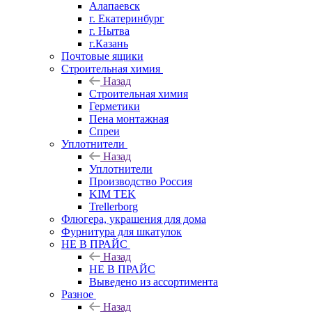
Алапаевск
г. Екатеринбург
г. Нытва
г.Казань
Почтовые ящики
Строительная химия
Назад
Строительная химия
Герметики
Пена монтажная
Спреи
Уплотнители
Назад
Уплотнители
Производство Россия
KIM TEK
Trellerborg
Флюгера, украшения для дома
Фурнитура для шкатулок
НЕ В ПРАЙС
Назад
НЕ В ПРАЙС
Выведено из ассортимента
Разное
Назад