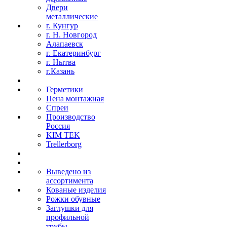
Двери
металлические
г. Кунгур
г. Н. Новгород
Алапаевск
г. Екатеринбург
г. Нытва
г.Казань
Герметики
Пена монтажная
Спреи
Производство
Россия
KIM TEK
Trellerborg
Выведено из
ассортимента
Кованые изделия
Рожки обувные
Заглушки для
профильной
трубы