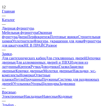
12
Главная
—
Каталог
—
Дверная фурнитура
Мебельная фурнитура
Оконная
фурнтура
Двери
Перфокрепеж
Почтовые ящики
Строительная
химия
Уплотнители
Флюгера, украшения для дома
Фурнитура
для шкатулок
НЕ В ПРАЙС
Разное
—
Замки
Для сантехнических кабин
Для стекляннных дверей
Цепочки
дверные
Для аллюминевых дверей и ПВХ
Изделия из
латунины
Крепеж
Ручки
Доводчики
Глазки
Защелки
дверные
Крючки дверные
Молотки дверные
Накладки, wc-
комплекты
Номерки
Ответные
планки
Петли
Проушины
Пружины
Система для раздвижных
дверей
Угольники
Упоры
Цилиндры
Задвижки
—
Врезные
Электронные
Накладные
Навесные
Кодовые
—
Эльбор