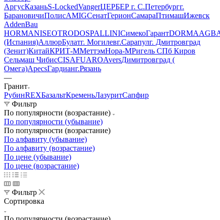
Аргус
Казань
S-Locked
Vanger
ЦЕРБЕР г. С.Петербург
г.
Барановичи
Полис
AMIG
Сенат
Герион
Самара
Птимаш
Ижевск
AddenBau
HORMAN
ISEO
TRODOS
PALLINI
СимекоГарант
DORMA
AGB
(Испания)
Аллюр
Булат
г. Могилев
г.Сарапул
г. Дмитровград
(Зенит)
Китай
КРИТ-М
Меттэм
Нора-М
Ригель СПб
Киров
Сельмаш
Чибис
CISA
FUARO
Avers
Димитровград (
Омега)
Apecs
Гардиан
г.Рязань
—
Гранит
Рубин
REX
Базальт
Кремень
Лазурит
Сапфир
Фильтр
По популярности (возрастание)
По популярности (убывание)
По популярности (возрастание)
По алфавиту (убывание)
По алфавиту (возрастание)
По цене (убывание)
По цене (возрастание)
Фильтр
Сортировка
По популярности (возрастание)