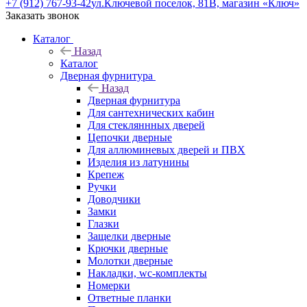
+7 (912) 767-93-42
ул.Ключевой поселок, 81В, магазин «Ключ»
Заказать звонок
Каталог
Назад
Каталог
Дверная фурнитура
Назад
Дверная фурнитура
Для сантехнических кабин
Для стекляннных дверей
Цепочки дверные
Для аллюминевых дверей и ПВХ
Изделия из латунины
Крепеж
Ручки
Доводчики
Замки
Глазки
Защелки дверные
Крючки дверные
Молотки дверные
Накладки, wc-комплекты
Номерки
Ответные планки