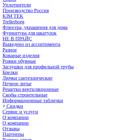
Уплотнители
Производство Россия
KIM TEK
Trellerborg
Флюгера, украшения для дома
Фурнитура для шкатулок
НЕ В ПРАЙС
Выведено из ассортимента
Разное
Кованые изделия
Рожки обувные
Заглушки для профильной трубы
Брелки
Лючки сантехнические
Печное литье
Решетки вентиляционные
Скобы строительные
Информационные таблички
Скидки
Сервис и услуги
О компании
О компании
Отзывы
Партнеры
Вопрос-ответ