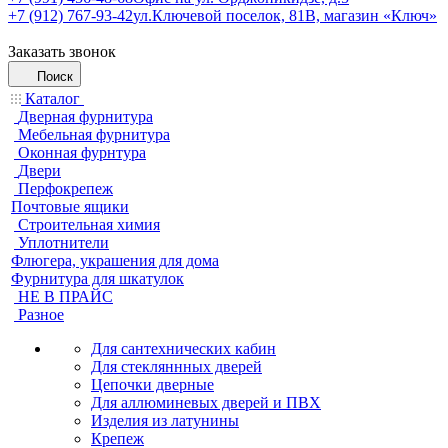
+7 (912) 767-93-42
ул.Ключевой поселок, 81В, магазин «Ключ»
Заказать звонок
Поиск
Каталог
Дверная фурнитура
Мебельная фурнитура
Оконная фурнтура
Двери
Перфокрепеж
Почтовые ящики
Строительная химия
Уплотнители
Флюгера, украшения для дома
Фурнитура для шкатулок
НЕ В ПРАЙС
Разное
Для сантехнических кабин
Для стекляннных дверей
Цепочки дверные
Для аллюминевых дверей и ПВХ
Изделия из латунины
Крепеж