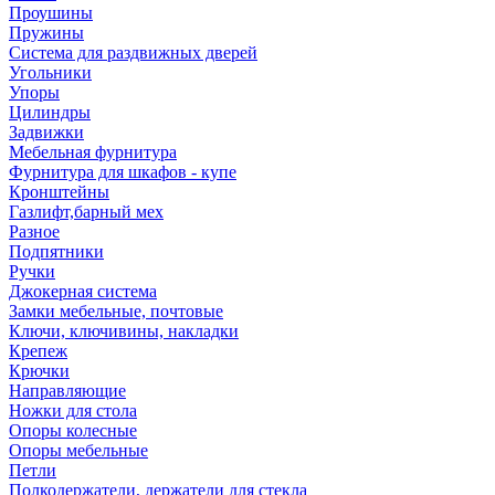
Проушины
Пружины
Система для раздвижных дверей
Угольники
Упоры
Цилиндры
Задвижки
Мебельная фурнитура
Фурнитура для шкафов - купе
Кронштейны
Газлифт,барный мех
Разное
Подпятники
Ручки
Джокерная система
Замки мебельные, почтовые
Ключи, ключивины, накладки
Крепеж
Крючки
Направляющие
Ножки для стола
Опоры колесные
Опоры мебельные
Петли
Полкодержатели, держатели для стекла