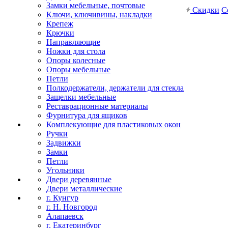
Замки мебельные, почтовые
Скидки
С
Ключи, ключивины, накладки
Крепеж
Крючки
Направляющие
Ножки для стола
Опоры колесные
Опоры мебельные
Петли
Полкодержатели, держатели для стекла
Защелки мебельные
Реставрационные материалы
Фурнитура для ящиков
Комплекующие для пластиковых окон
Ручки
Задвижки
Замки
Петли
Угольники
Двери деревянные
Двери металлические
г. Кунгур
г. Н. Новгород
Алапаевск
г. Екатеринбург