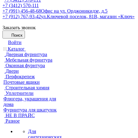
+7 (3412) 570-111
+7 (991) 456-48-68
Офис на ул. Орджоникидзе, д.5
+7 (912) 767-93-42
ул.Ключевой поселок, 81В, магазин «Ключ»
Заказать звонок
Поиск
Войти
Каталог
Дверная фурнитура
Мебельная фурнитура
Оконная фурнтура
Двери
Перфокрепеж
Почтовые ящики
Строительная химия
Уплотнители
Флюгера, украшения для
дома
Фурнитура для шкатулок
НЕ В ПРАЙС
Разное
Для
сантехнических