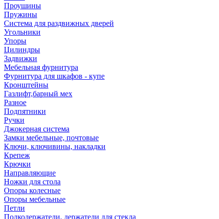
Проушины
Пружины
Система для раздвижных дверей
Угольники
Упоры
Цилиндры
Задвижки
Мебельная фурнитура
Фурнитура для шкафов - купе
Кронштейны
Газлифт,барный мех
Разное
Подпятники
Ручки
Джокерная система
Замки мебельные, почтовые
Ключи, ключивины, накладки
Крепеж
Крючки
Направляющие
Ножки для стола
Опоры колесные
Опоры мебельные
Петли
Полкодержатели, держатели для стекла