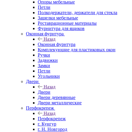
Опоры мебельные
Петли
Полкодержатели, держатели для стекла
Защелки мебельные
Реставрационные материалы
Фурнитура для ящиков
Оконная фурнтура
Назад
Оконная фурнтура
Комплекующие для пластиковых окон
Ручки
Задвижки
Замки
Петли
Угольники
Двери
Назад
Двери
Двери деревянные
Двери металлические
Перфокрепеж
Назад
Перфокрепеж
г. Кунгур
г. Н. Новгород