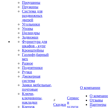
Проушины
Пружины
Система для
раздвижных
дверей
Угольники
Упоры
Цилиндры
Задвижки
Фурнитура для
шкафов - купе
Кронштейны
Газлифт,барный
мех
Разное
Подпятники
Ручки
Джокерная
система
Замки мебельные,
О компании
почтовые
Ключи,
О компани
ключивины,
Сервис
Отзывы
накладки
и
Скидки
Партнеры
Крепеж
услуги