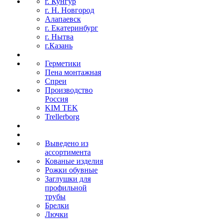
г. Кунгур
г. Н. Новгород
Алапаевск
г. Екатеринбург
г. Нытва
г.Казань
Герметики
Пена монтажная
Спреи
Производство
Россия
KIM TEK
Trellerborg
Выведено из
ассортимента
Кованые изделия
Рожки обувные
Заглушки для
профильной
трубы
Брелки
Лючки