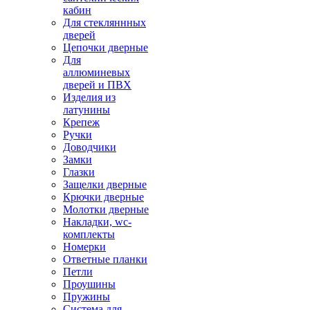
кабин
Для стекляннных
дверей
Цепочки дверные
Для
аллюминевых
дверей и ПВХ
Изделия из
латунины
Крепеж
Ручки
Доводчики
Замки
Глазки
Защелки дверные
Крючки дверные
Молотки дверные
Накладки, wc-
комплекты
Номерки
Ответные планки
Петли
Проушины
Пружины
Система для