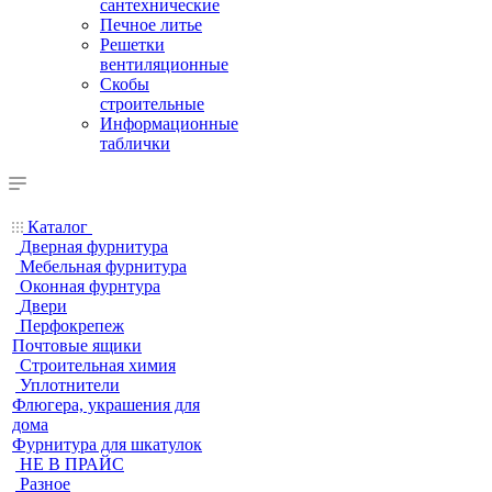
сантехнические
Печное литье
Решетки
вентиляционные
Скобы
строительные
Информационные
таблички
Каталог
Дверная фурнитура
Мебельная фурнитура
Оконная фурнтура
Двери
Перфокрепеж
Почтовые ящики
Строительная химия
Уплотнители
Флюгера, украшения для
дома
Фурнитура для шкатулок
НЕ В ПРАЙС
Разное