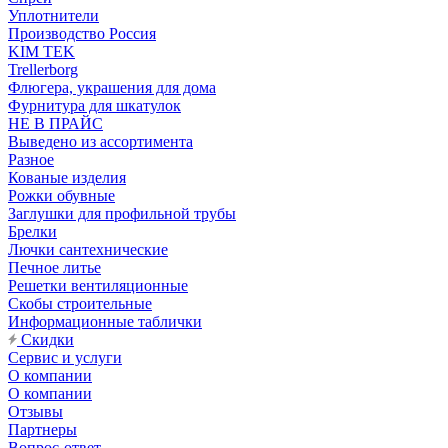
Уплотнители
Производство Россия
KIM TEK
Trellerborg
Флюгера, украшения для дома
Фурнитура для шкатулок
НЕ В ПРАЙС
Выведено из ассортимента
Разное
Кованые изделия
Рожки обувные
Заглушки для профильной трубы
Брелки
Лючки сантехнические
Печное литье
Решетки вентиляционные
Скобы строительные
Информационные таблички
Скидки
Сервис и услуги
О компании
О компании
Отзывы
Партнеры
Вопрос-ответ