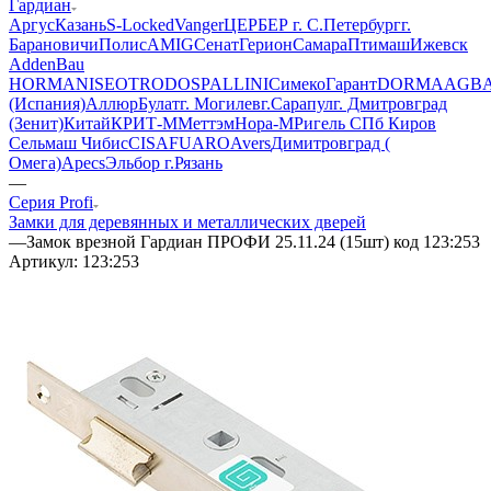
Гардиан
Аргус
Казань
S-Locked
Vanger
ЦЕРБЕР г. С.Петербург
г.
Барановичи
Полис
AMIG
Сенат
Герион
Самара
Птимаш
Ижевск
AddenBau
HORMAN
ISEO
TRODOS
PALLINI
СимекоГарант
DORMA
AGB
(Испания)
Аллюр
Булат
г. Могилев
г.Сарапул
г. Дмитровград
(Зенит)
Китай
КРИТ-М
Меттэм
Нора-М
Ригель СПб
Киров
Сельмаш
Чибис
CISA
FUARO
Avers
Димитровград (
Омега)
Apecs
Эльбор
г.Рязань
—
Серия Profi
Замки для деревянных и металлических дверей
—
Замок врезной Гардиан ПРОФИ 25.11.24 (15шт) код 123:253
Артикул:
123:253