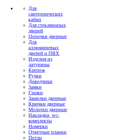
Для
сантехнических
кабин
Для стекляннных
дверей
Цепочки дверные
Для
аллюминевых
дверей и ПВХ
Изделия из
латунины
Крепеж
Ручки
Доводчики
Замки
Глазки
Защелки дверные
Крючки дверные
Молотки дверные
Накладки, wc-
комплекты
Номерки
Ответные планки
Петли