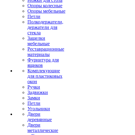
Ножки для стола
Опоры колесные
Опоры мебельные
Петли
Полкодержатели,
держатели для
стекла
Защелки
мебельные
Реставрационные
материалы
Фурнитура для
ящиков
Комплекующие
для пластиковых
окон
Ручки
Задвижки
Замки
Петли
Угольники
Двери
деревянные
Двери
металлические