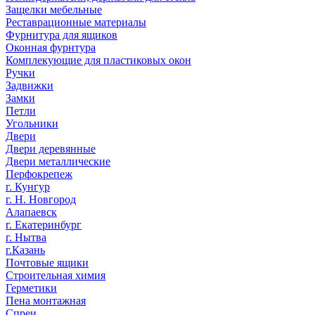
Защелки мебельные
Реставрационные материалы
Фурнитура для ящиков
Оконная фурнтура
Комплекующие для пластиковых окон
Ручки
Задвижки
Замки
Петли
Угольники
Двери
Двери деревянные
Двери металлические
Перфокрепеж
г. Кунгур
г. Н. Новгород
Алапаевск
г. Екатеринбург
г. Нытва
г.Казань
Почтовые ящики
Строительная химия
Герметики
Пена монтажная
Спреи