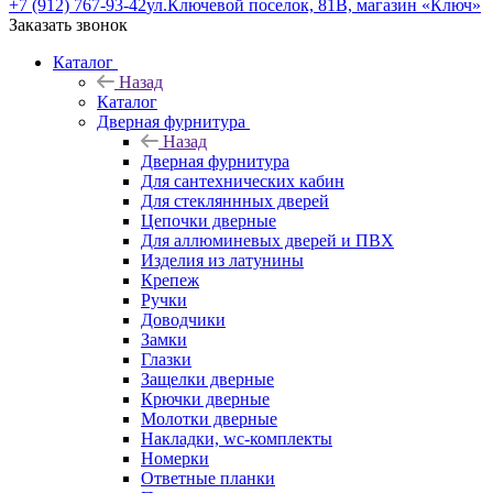
+7 (912) 767-93-42
ул.Ключевой поселок, 81В, магазин «Ключ»
Заказать звонок
Каталог
Назад
Каталог
Дверная фурнитура
Назад
Дверная фурнитура
Для сантехнических кабин
Для стекляннных дверей
Цепочки дверные
Для аллюминевых дверей и ПВХ
Изделия из латунины
Крепеж
Ручки
Доводчики
Замки
Глазки
Защелки дверные
Крючки дверные
Молотки дверные
Накладки, wc-комплекты
Номерки
Ответные планки