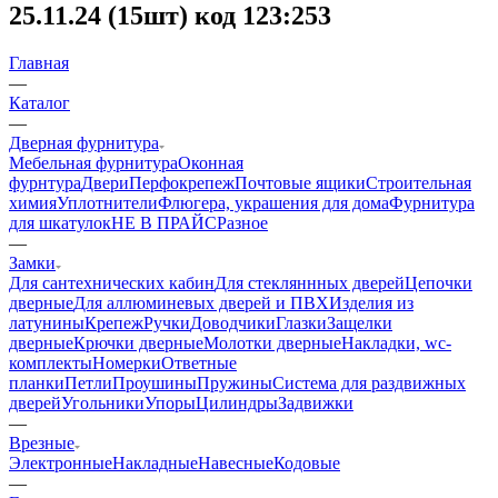
25.11.24 (15шт) код 123:253
Главная
—
Каталог
—
Дверная фурнитура
Мебельная фурнитура
Оконная
фурнтура
Двери
Перфокрепеж
Почтовые ящики
Строительная
химия
Уплотнители
Флюгера, украшения для дома
Фурнитура
для шкатулок
НЕ В ПРАЙС
Разное
—
Замки
Для сантехнических кабин
Для стекляннных дверей
Цепочки
дверные
Для аллюминевых дверей и ПВХ
Изделия из
латунины
Крепеж
Ручки
Доводчики
Глазки
Защелки
дверные
Крючки дверные
Молотки дверные
Накладки, wc-
комплекты
Номерки
Ответные
планки
Петли
Проушины
Пружины
Система для раздвижных
дверей
Угольники
Упоры
Цилиндры
Задвижки
—
Врезные
Электронные
Накладные
Навесные
Кодовые
—