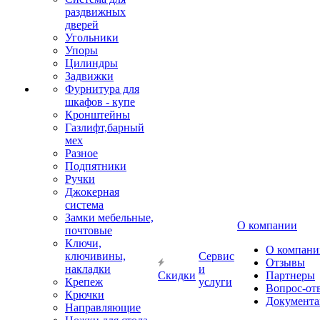
раздвижных
дверей
Угольники
Упоры
Цилиндры
Задвижки
Фурнитура для
шкафов - купе
Кронштейны
Газлифт,барный
мех
Разное
Подпятники
Ручки
Джокерная
система
Замки мебельные,
О компании
почтовые
Ключи,
О компани
ключивины,
Сервис
Отзывы
накладки
и
Скидки
Партнеры
Крепеж
услуги
Вопрос-от
Крючки
Документа
Направляющие