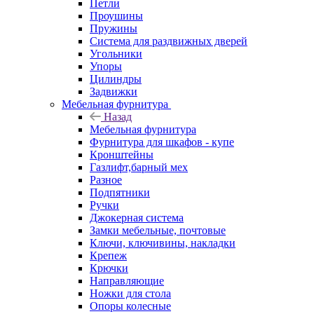
Петли
Проушины
Пружины
Система для раздвижных дверей
Угольники
Упоры
Цилиндры
Задвижки
Мебельная фурнитура
Назад
Мебельная фурнитура
Фурнитура для шкафов - купе
Кронштейны
Газлифт,барный мех
Разное
Подпятники
Ручки
Джокерная система
Замки мебельные, почтовые
Ключи, ключивины, накладки
Крепеж
Крючки
Направляющие
Ножки для стола
Опоры колесные