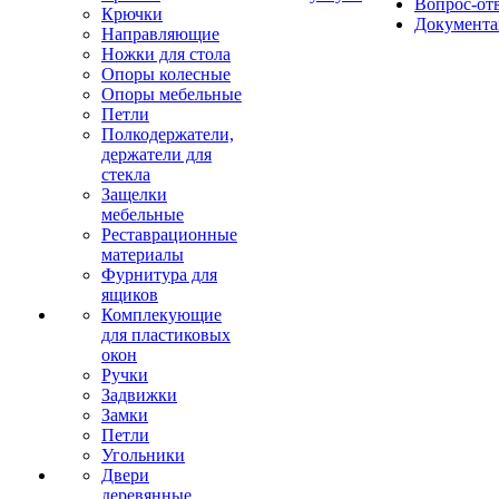
Вопрос-от
Крючки
Документа
Направляющие
Ножки для стола
Опоры колесные
Опоры мебельные
Петли
Полкодержатели,
держатели для
стекла
Защелки
мебельные
Реставрационные
материалы
Фурнитура для
ящиков
Комплекующие
для пластиковых
окон
Ручки
Задвижки
Замки
Петли
Угольники
Двери
деревянные