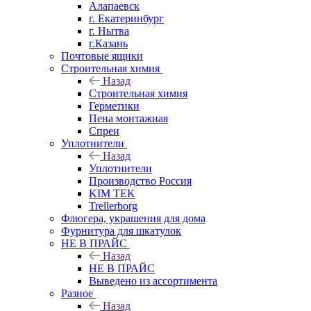
Алапаевск
г. Екатеринбург
г. Нытва
г.Казань
Почтовые ящики
Строительная химия
Назад
Строительная химия
Герметики
Пена монтажная
Спреи
Уплотнители
Назад
Уплотнители
Производство Россия
KIM TEK
Trellerborg
Флюгера, украшения для дома
Фурнитура для шкатулок
НЕ В ПРАЙС
Назад
НЕ В ПРАЙС
Выведено из ассортимента
Разное
Назад