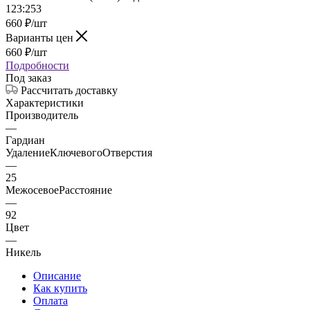
660
₽
/шт
Варианты цен
660
₽
/шт
Подробности
Под заказ
Рассчитать доставку
Характеристики
Производитель
—
Гардиан
УдалениеКлючевогоОтверстия
—
25
МежосевоеРасстояние
—
92
Цвет
—
Никель
Описание
Как купить
Оплата