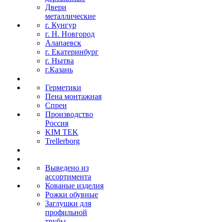
Двери
металлические
г. Кунгур
г. Н. Новгород
Алапаевск
г. Екатеринбург
г. Нытва
г.Казань
Герметики
Пена монтажная
Спреи
Производство
Россия
KIM TEK
Trellerborg
Выведено из
ассортимента
Кованые изделия
Рожки обувные
Заглушки для
профильной
трубы