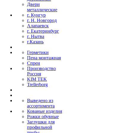
Двери
металлические
г. Кунгур
г. Н. Новгород
Алапаевск
г. Екатеринбург
г. Нытва
г.Казань
Герметики
Пена монтажная
Спреи
Производство
Россия
KIM TEK
Trellerborg
Выведено из
ассортимента
Кованые изделия
Рожки обувные
Заглушки для
профильной
трубы