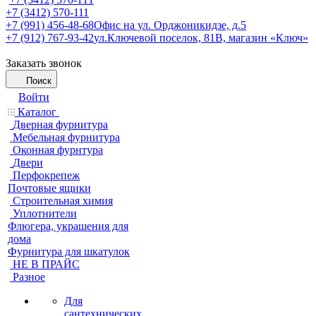
+7 (3412) 570-111
+7 (991) 456-48-68
Офис на ул. Орджоникидзе, д.5
+7 (912) 767-93-42
ул.Ключевой поселок, 81В, магазин «Ключ»
Заказать звонок
Поиск
Войти
Каталог
Дверная фурнитура
Мебельная фурнитура
Оконная фурнтура
Двери
Перфокрепеж
Почтовые ящики
Строительная химия
Уплотнители
Флюгера, украшения для
дома
Фурнитура для шкатулок
НЕ В ПРАЙС
Разное
Для
сантехнических