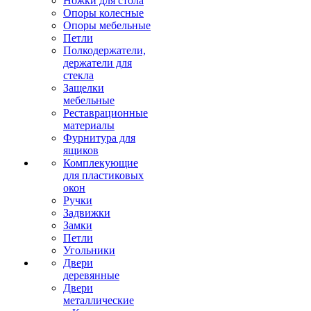
Ножки для стола
Опоры колесные
Опоры мебельные
Петли
Полкодержатели,
держатели для
стекла
Защелки
мебельные
Реставрационные
материалы
Фурнитура для
ящиков
Комплекующие
для пластиковых
окон
Ручки
Задвижки
Замки
Петли
Угольники
Двери
деревянные
Двери
металлические