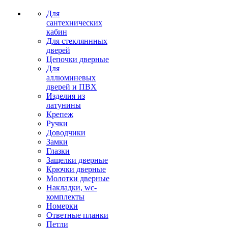
Для
сантехнических
кабин
Для стекляннных
дверей
Цепочки дверные
Для
аллюминевых
дверей и ПВХ
Изделия из
латунины
Крепеж
Ручки
Доводчики
Замки
Глазки
Защелки дверные
Крючки дверные
Молотки дверные
Накладки, wc-
комплекты
Номерки
Ответные планки
Петли