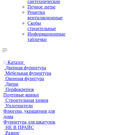
сантехнические
Печное литье
Решетки
вентиляционные
Скобы
строительные
Информационные
таблички
Каталог
Дверная фурнитура
Мебельная фурнитура
Оконная фурнтура
Двери
Перфокрепеж
Почтовые ящики
Строительная химия
Уплотнители
Флюгера, украшения для
дома
Фурнитура для шкатулок
НЕ В ПРАЙС
Разное