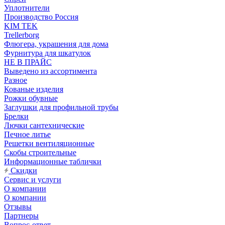
Уплотнители
Производство Россия
KIM TEK
Trellerborg
Флюгера, украшения для дома
Фурнитура для шкатулок
НЕ В ПРАЙС
Выведено из ассортимента
Разное
Кованые изделия
Рожки обувные
Заглушки для профильной трубы
Брелки
Лючки сантехнические
Печное литье
Решетки вентиляционные
Скобы строительные
Информационные таблички
Скидки
Сервис и услуги
О компании
О компании
Отзывы
Партнеры
Вопрос-ответ