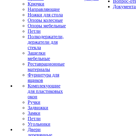
Вопрос-от
Крючки
Документа
Направляющие
Ножки для стола
Опоры колесные
Опоры мебельные
Петли
Полкодержатели,
держатели для
стекла
Защелки
мебельные
Реставрационные
материалы
Фурнитура для
ящиков
Комплекующие
для пластиковых
окон
Ручки
Задвижки
Замки
Петли
Угольники
Двери
деревянные