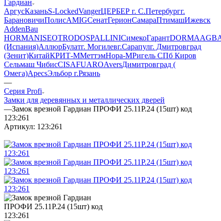
Гардиан
Аргус
Казань
S-Locked
Vanger
ЦЕРБЕР г. С.Петербург
г.
Барановичи
Полис
AMIG
Сенат
Герион
Самара
Птимаш
Ижевск
AddenBau
HORMAN
ISEO
TRODOS
PALLINI
СимекоГарант
DORMA
AGB
(Испания)
Аллюр
Булат
г. Могилев
г.Сарапул
г. Дмитровград
(Зенит)
Китай
КРИТ-М
Меттэм
Нора-М
Ригель СПб
Киров
Сельмаш
Чибис
CISA
FUARO
Avers
Димитровград (
Омега)
Apecs
Эльбор
г.Рязань
—
Серия Profi
Замки для деревянных и металлических дверей
—
Замок врезной Гардиан ПРОФИ 25.11Р.24 (15шт) код
123:261
Артикул:
123:261