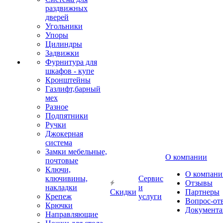
раздвижных
дверей
Угольники
Упоры
Цилиндры
Задвижки
Фурнитура для
шкафов - купе
Кронштейны
Газлифт,барный
мех
Разное
Подпятники
Ручки
Джокерная
система
Замки мебельные,
О компании
почтовые
Ключи,
О компани
ключивины,
Сервис
Отзывы
накладки
и
Скидки
Партнеры
Крепеж
услуги
Вопрос-от
Крючки
Документа
Направляющие