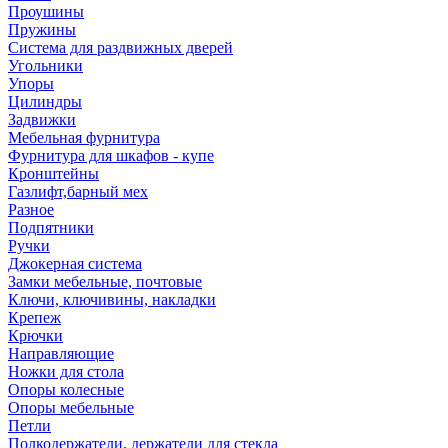
Проушины
Пружины
Система для раздвижных дверей
Угольники
Упоры
Цилиндры
Задвижки
Мебельная фурнитура
Фурнитура для шкафов - купе
Кронштейны
Газлифт,барный мех
Разное
Подпятники
Ручки
Джокерная система
Замки мебельные, почтовые
Ключи, ключивины, накладки
Крепеж
Крючки
Направляющие
Ножки для стола
Опоры колесные
Опоры мебельные
Петли
Полкодержатели, держатели для стекла