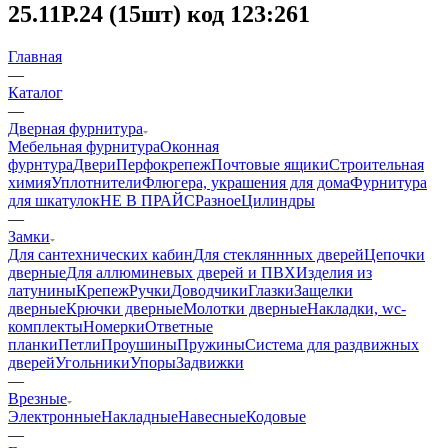
25.11Р.24 (15шт) код 123:261
Главная
—
Каталог
—
Дверная фурнитура
Мебельная фурнитура
Оконная
фурнтура
Двери
Перфокрепеж
Почтовые ящики
Строительная
химия
Уплотнители
Флюгера, украшения для дома
Фурнитура
для шкатулок
НЕ В ПРАЙС
Разное
Цилиндры
—
Замки
Для сантехнических кабин
Для стекляннных дверей
Цепочки
дверные
Для аллюминевых дверей и ПВХ
Изделия из
латунины
Крепеж
Ручки
Доводчики
Глазки
Защелки
дверные
Крючки дверные
Молотки дверные
Накладки, wc-
комплекты
Номерки
Ответные
планки
Петли
Проушины
Пружины
Система для раздвижных
дверей
Угольники
Упоры
Задвижки
—
Врезные
Электронные
Накладные
Навесные
Кодовые
—