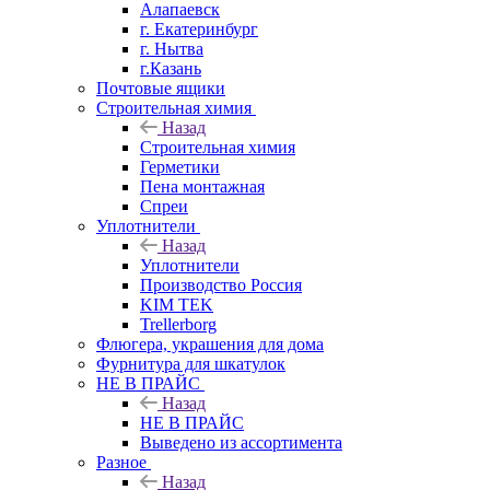
Алапаевск
г. Екатеринбург
г. Нытва
г.Казань
Почтовые ящики
Строительная химия
Назад
Строительная химия
Герметики
Пена монтажная
Спреи
Уплотнители
Назад
Уплотнители
Производство Россия
KIM TEK
Trellerborg
Флюгера, украшения для дома
Фурнитура для шкатулок
НЕ В ПРАЙС
Назад
НЕ В ПРАЙС
Выведено из ассортимента
Разное
Назад