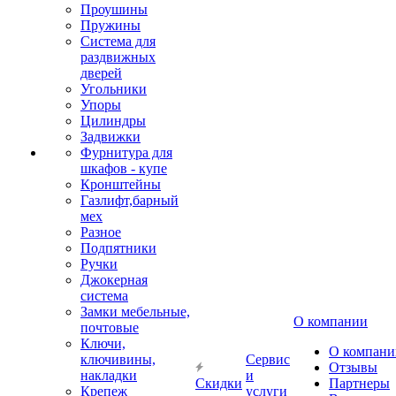
Проушины
Пружины
Система для
раздвижных
дверей
Угольники
Упоры
Цилиндры
Задвижки
Фурнитура для
шкафов - купе
Кронштейны
Газлифт,барный
мех
Разное
Подпятники
Ручки
Джокерная
система
Замки мебельные,
О компании
почтовые
Ключи,
О компани
ключивины,
Сервис
Отзывы
накладки
и
Скидки
Партнеры
Крепеж
услуги