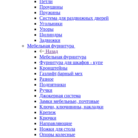
Петли
Проушины
Пружины
Система для раздвижных дверей
Угольники
Упоры
Цилиндры
Задвижки
Мебельная фурнитура
Назад
Мебельная фурнитура
Фурнитура для шкафов - купе
Кронштейны
Газлифт,барный мех
Разное
Подпятники
Ручки
Джокерная система
Замки мебельные, почтовые
Ключи, ключивины, накладки
Крепеж
Крючки
Направляющие
Ножки для стола
Опоры колесные