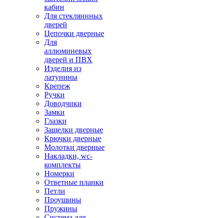
кабин
Для стекляннных
дверей
Цепочки дверные
Для
аллюминевых
дверей и ПВХ
Изделия из
латунины
Крепеж
Ручки
Доводчики
Замки
Глазки
Защелки дверные
Крючки дверные
Молотки дверные
Накладки, wc-
комплекты
Номерки
Ответные планки
Петли
Проушины
Пружины
Система для