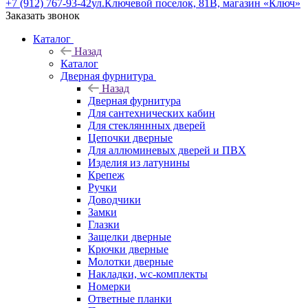
+7 (912) 767-93-42
ул.Ключевой поселок, 81В, магазин «Ключ»
Заказать звонок
Каталог
Назад
Каталог
Дверная фурнитура
Назад
Дверная фурнитура
Для сантехнических кабин
Для стекляннных дверей
Цепочки дверные
Для аллюминевых дверей и ПВХ
Изделия из латунины
Крепеж
Ручки
Доводчики
Замки
Глазки
Защелки дверные
Крючки дверные
Молотки дверные
Накладки, wc-комплекты
Номерки
Ответные планки