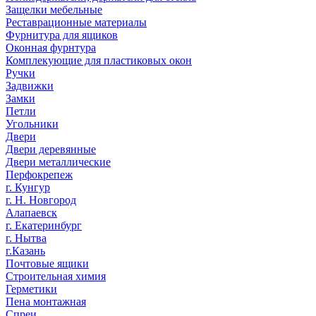
Защелки мебельные
Реставрационные материалы
Фурнитура для ящиков
Оконная фурнтура
Комплекующие для пластиковых окон
Ручки
Задвижки
Замки
Петли
Угольники
Двери
Двери деревянные
Двери металлические
Перфокрепеж
г. Кунгур
г. Н. Новгород
Алапаевск
г. Екатеринбург
г. Нытва
г.Казань
Почтовые ящики
Строительная химия
Герметики
Пена монтажная
Спреи