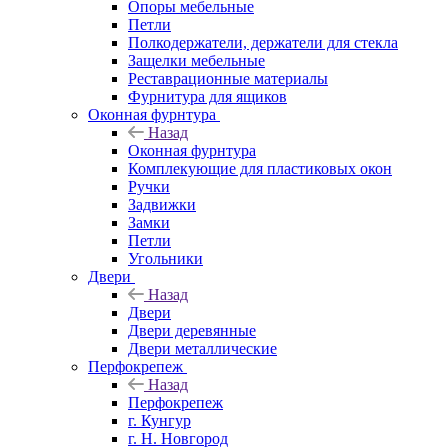
Опоры мебельные
Петли
Полкодержатели, держатели для стекла
Защелки мебельные
Реставрационные материалы
Фурнитура для ящиков
Оконная фурнтура
Назад
Оконная фурнтура
Комплекующие для пластиковых окон
Ручки
Задвижки
Замки
Петли
Угольники
Двери
Назад
Двери
Двери деревянные
Двери металлические
Перфокрепеж
Назад
Перфокрепеж
г. Кунгур
г. Н. Новгород