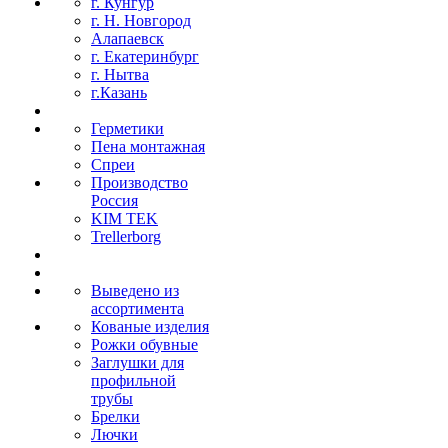
г. Кунгур
г. Н. Новгород
Алапаевск
г. Екатеринбург
г. Нытва
г.Казань
Герметики
Пена монтажная
Спреи
Производство
Россия
KIM TEK
Trellerborg
Выведено из
ассортимента
Кованые изделия
Рожки обувные
Заглушки для
профильной
трубы
Брелки
Лючки