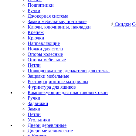
Подпятники
Ручки
Джокерная система
Замки мебельные, почтовые
Скидки
С
Ключи, ключивины, накладки
Крепеж
Крючки
Направляющие
Ножки для стола
Опоры колесные
Опоры мебельные
Петли
Полкодержатели, держатели для стекла
Защелки мебельные
Реставрационные материалы
Фурнитура для ящиков
Комплекующие для пластиковых окон
Ручки
Задвижки
Замки
Петли
Угольники
Двери деревянные
Двери металлические