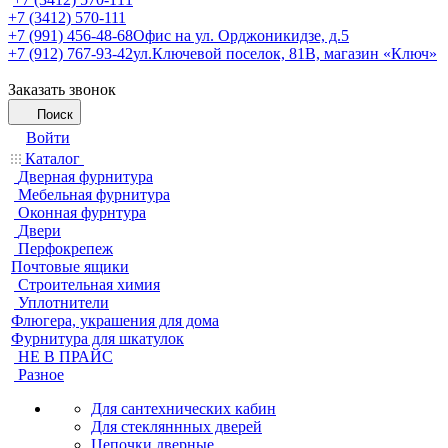
+7 (3412) 570-111
+7 (991) 456-48-68
Офис на ул. Орджоникидзе, д.5
+7 (912) 767-93-42
ул.Ключевой поселок, 81В, магазин «Ключ»
Заказать звонок
Поиск
Войти
Каталог
Дверная фурнитура
Мебельная фурнитура
Оконная фурнтура
Двери
Перфокрепеж
Почтовые ящики
Строительная химия
Уплотнители
Флюгера, украшения для дома
Фурнитура для шкатулок
НЕ В ПРАЙС
Разное
Для сантехнических кабин
Для стекляннных дверей
Цепочки дверные