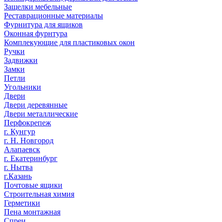
Защелки мебельные
Реставрационные материалы
Фурнитура для ящиков
Оконная фурнтура
Комплекующие для пластиковых окон
Ручки
Задвижки
Замки
Петли
Угольники
Двери
Двери деревянные
Двери металлические
Перфокрепеж
г. Кунгур
г. Н. Новгород
Алапаевск
г. Екатеринбург
г. Нытва
г.Казань
Почтовые ящики
Строительная химия
Герметики
Пена монтажная
Спреи