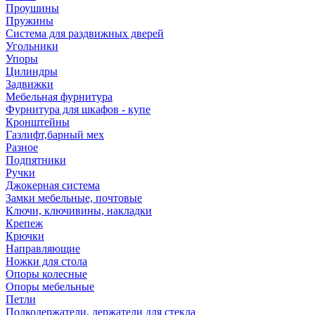
Проушины
Пружины
Система для раздвижных дверей
Угольники
Упоры
Цилиндры
Задвижки
Мебельная фурнитура
Фурнитура для шкафов - купе
Кронштейны
Газлифт,барный мех
Разное
Подпятники
Ручки
Джокерная система
Замки мебельные, почтовые
Ключи, ключивины, накладки
Крепеж
Крючки
Направляющие
Ножки для стола
Опоры колесные
Опоры мебельные
Петли
Полкодержатели, держатели для стекла