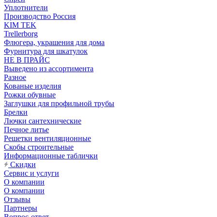
Уплотнители
Производство Россия
KIM TEK
Trellerborg
Флюгера, украшения для дома
Фурнитура для шкатулок
НЕ В ПРАЙС
Выведено из ассортимента
Разное
Кованые изделия
Рожки обувные
Заглушки для профильной трубы
Брелки
Лючки сантехнические
Печное литье
Решетки вентиляционные
Скобы строительные
Информационные таблички
Скидки
Сервис и услуги
О компании
О компании
Отзывы
Партнеры
Вопрос-ответ