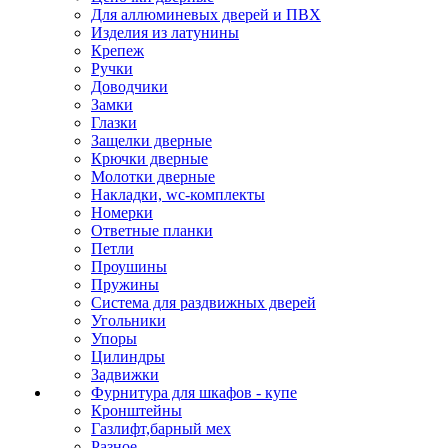
Для аллюминевых дверей и ПВХ
Изделия из латунины
Крепеж
Ручки
Доводчики
Замки
Глазки
Защелки дверные
Крючки дверные
Молотки дверные
Накладки, wc-комплекты
Номерки
Ответные планки
Петли
Проушины
Пружины
Система для раздвижных дверей
Угольники
Упоры
Цилиндры
Задвижки
Фурнитура для шкафов - купе
Кронштейны
Газлифт,барный мех
Разное