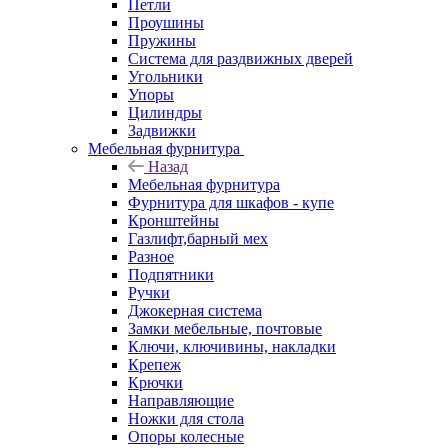
Петли
Проушины
Пружины
Система для раздвижных дверей
Угольники
Упоры
Цилиндры
Задвижки
Мебельная фурнитура
Назад
Мебельная фурнитура
Фурнитура для шкафов - купе
Кронштейны
Газлифт,барный мех
Разное
Подпятники
Ручки
Джокерная система
Замки мебельные, почтовые
Ключи, ключивины, накладки
Крепеж
Крючки
Направляющие
Ножки для стола
Опоры колесные