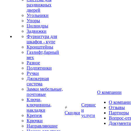
раздвижных
дверей
Угольники
Упоры
Цилиндры
Задвижки
Фурнитура для
шкафов - купе
Кронштейны
Газлифт,барный
мех
Разное
Подпятники
Ручки
Джокерная
система
Замки мебельные,
О компании
почтовые
Ключи,
О компани
ключивины,
Сервис
Отзывы
накладки
и
Скидки
Партнеры
Крепеж
услуги
Вопрос-от
Крючки
Документа
Направляющие