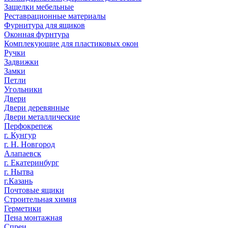
Защелки мебельные
Реставрационные материалы
Фурнитура для ящиков
Оконная фурнтура
Комплекующие для пластиковых окон
Ручки
Задвижки
Замки
Петли
Угольники
Двери
Двери деревянные
Двери металлические
Перфокрепеж
г. Кунгур
г. Н. Новгород
Алапаевск
г. Екатеринбург
г. Нытва
г.Казань
Почтовые ящики
Строительная химия
Герметики
Пена монтажная
Спреи