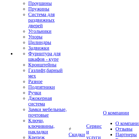
Проушины
Пружины
Система для
раздвижных
дверей
Угольники
Упоры
Цилиндры
Задвижки
Фурнитура для
шкафов - купе
Кронштейны
Газлифт,барный
мех
Разное
Подпятники
Ручки
Джокерная
система
Замки мебельные,
О компании
почтовые
Ключи,
О компани
ключивины,
Сервис
Отзывы
накладки
и
Скидки
Партнеры
Крепеж
услуги