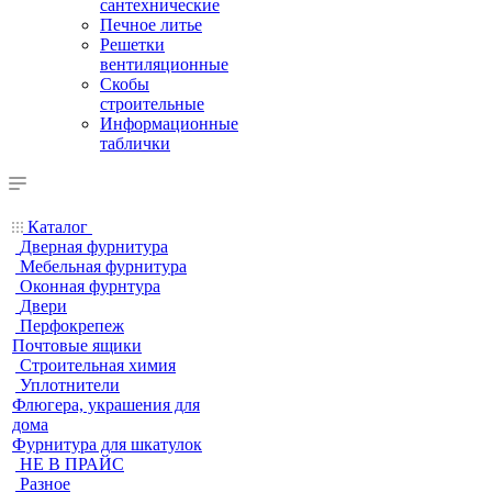
сантехнические
Печное литье
Решетки
вентиляционные
Скобы
строительные
Информационные
таблички
Каталог
Дверная фурнитура
Мебельная фурнитура
Оконная фурнтура
Двери
Перфокрепеж
Почтовые ящики
Строительная химия
Уплотнители
Флюгера, украшения для
дома
Фурнитура для шкатулок
НЕ В ПРАЙС
Разное