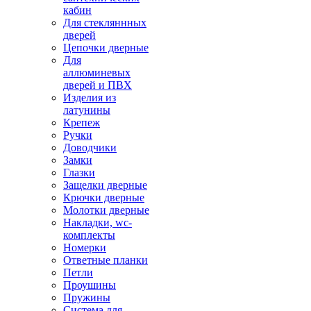
кабин
Для стекляннных
дверей
Цепочки дверные
Для
аллюминевых
дверей и ПВХ
Изделия из
латунины
Крепеж
Ручки
Доводчики
Замки
Глазки
Защелки дверные
Крючки дверные
Молотки дверные
Накладки, wc-
комплекты
Номерки
Ответные планки
Петли
Проушины
Пружины
Система для