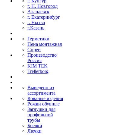
г. Кунгур
г. Н. Новгород
Алапаевск
г. Екатеринбург
г. Нытва
г.Казань
Герметики
Пена монтажная
Спреи
Производство
Россия
KIM TEK
Trellerborg
Выведено из
ассортимента
Кованые изделия
Рожки обувные
Заглушки для
профильной
трубы
Брелки
Лючки