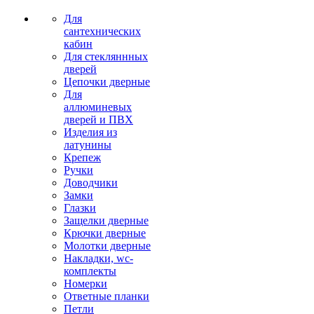
Для
сантехнических
кабин
Для стекляннных
дверей
Цепочки дверные
Для
аллюминевых
дверей и ПВХ
Изделия из
латунины
Крепеж
Ручки
Доводчики
Замки
Глазки
Защелки дверные
Крючки дверные
Молотки дверные
Накладки, wc-
комплекты
Номерки
Ответные планки
Петли