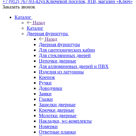
+7 (912) 767-93-42
ул.Ключевой поселок, 81В, магазин «Ключ»
Заказать звонок
Каталог
Назад
Каталог
Дверная фурнитура
Назад
Дверная фурнитура
Для сантехнических кабин
Для стекляннных дверей
Цепочки дверные
Для аллюминевых дверей и ПВХ
Изделия из латунины
Крепеж
Ручки
Доводчики
Замки
Глазки
Защелки дверные
Крючки дверные
Молотки дверные
Накладки, wc-комплекты
Номерки
Ответные планки