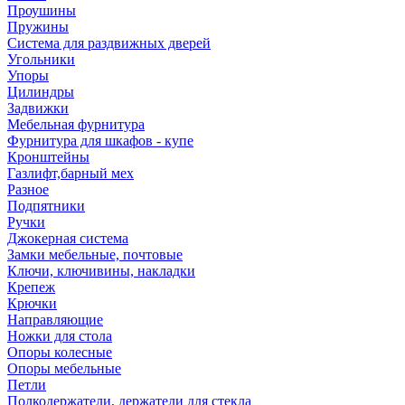
Проушины
Пружины
Система для раздвижных дверей
Угольники
Упоры
Цилиндры
Задвижки
Мебельная фурнитура
Фурнитура для шкафов - купе
Кронштейны
Газлифт,барный мех
Разное
Подпятники
Ручки
Джокерная система
Замки мебельные, почтовые
Ключи, ключивины, накладки
Крепеж
Крючки
Направляющие
Ножки для стола
Опоры колесные
Опоры мебельные
Петли
Полкодержатели, держатели для стекла