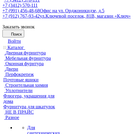
+7 (3412) 570-111
+7 (991) 456-48-68
Офис на ул. Орджоникидзе, д.5
+7 (912) 767-93-42
ул.Ключевой поселок, 81В, магазин «Ключ»
Заказать звонок
Поиск
Войти
Каталог
Дверная фурнитура
Мебельная фурнитура
Оконная фурнтура
Двери
Перфокрепеж
Почтовые ящики
Строительная химия
Уплотнители
Флюгера, украшения для
дома
Фурнитура для шкатулок
НЕ В ПРАЙС
Разное
Для
сантехнических