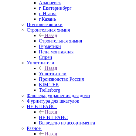
Алапаевск
г. Екатеринбург
г. Нытва
г.Казань
Почтовые ящики
Строительная химия
Назад
Строительная химия
Герметики
Пена монтажная
Спреи
Уплотнители
Назад
Уплотнители
Производство Россия
KIM TEK
Trellerborg
Флюгера, украшения для дома
Фурнитура для шкатулок
НЕ В ПРАЙС
Назад
НЕ В ПРАЙС
Выведено из ассортимента
Разное
Назад