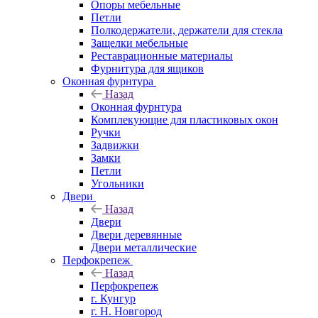
Опоры мебельные
Петли
Полкодержатели, держатели для стекла
Защелки мебельные
Реставрационные материалы
Фурнитура для ящиков
Оконная фурнтура
Назад
Оконная фурнтура
Комплекующие для пластиковых окон
Ручки
Задвижки
Замки
Петли
Угольники
Двери
Назад
Двери
Двери деревянные
Двери металлические
Перфокрепеж
Назад
Перфокрепеж
г. Кунгур
г. Н. Новгород