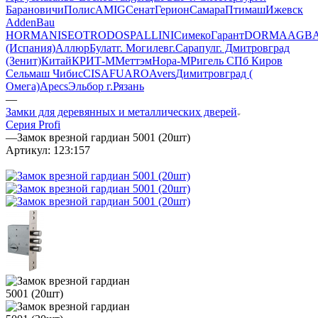
Барановичи
Полис
AMIG
Сенат
Герион
Самара
Птимаш
Ижевск
AddenBau
HORMAN
ISEO
TRODOS
PALLINI
СимекоГарант
DORMA
AGB
(Испания)
Аллюр
Булат
г. Могилев
г.Сарапул
г. Дмитровград
(Зенит)
Китай
КРИТ-М
Меттэм
Нора-М
Ригель СПб
Киров
Сельмаш
Чибис
CISA
FUARO
Avers
Димитровград (
Омега)
Apecs
Эльбор
г.Рязань
—
Замки для деревянных и металлических дверей
Серия Profi
—
Замок врезной гардиан 5001 (20шт)
Артикул:
123:157