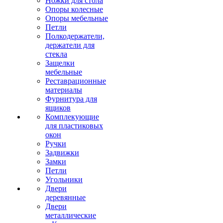
Ножки для стола
Опоры колесные
Опоры мебельные
Петли
Полкодержатели,
держатели для
стекла
Защелки
мебельные
Реставрационные
материалы
Фурнитура для
ящиков
Комплекующие
для пластиковых
окон
Ручки
Задвижки
Замки
Петли
Угольники
Двери
деревянные
Двери
металлические