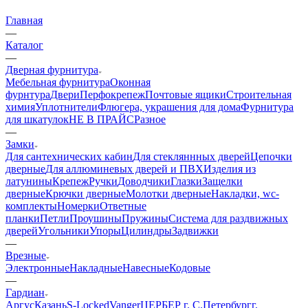
Главная
—
Каталог
—
Дверная фурнитура
Мебельная фурнитура
Оконная
фурнтура
Двери
Перфокрепеж
Почтовые ящики
Строительная
химия
Уплотнители
Флюгера, украшения для дома
Фурнитура
для шкатулок
НЕ В ПРАЙС
Разное
—
Замки
Для сантехнических кабин
Для стекляннных дверей
Цепочки
дверные
Для аллюминевых дверей и ПВХ
Изделия из
латунины
Крепеж
Ручки
Доводчики
Глазки
Защелки
дверные
Крючки дверные
Молотки дверные
Накладки, wc-
комплекты
Номерки
Ответные
планки
Петли
Проушины
Пружины
Система для раздвижных
дверей
Угольники
Упоры
Цилиндры
Задвижки
—
Врезные
Электронные
Накладные
Навесные
Кодовые
—
Гардиан
Аргус
Казань
S-Locked
Vanger
ЦЕРБЕР г. С.Петербург
г.