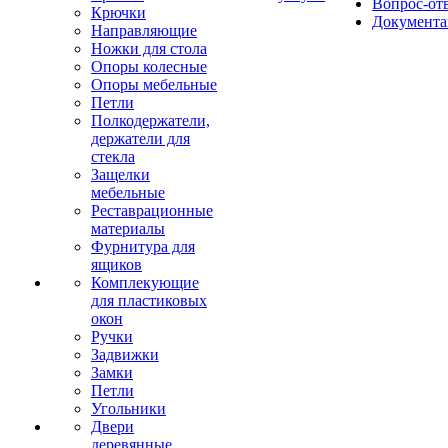
Вопрос-от
Крючки
Документа
Направляющие
Ножки для стола
Опоры колесные
Опоры мебельные
Петли
Полкодержатели,
держатели для
стекла
Защелки
мебельные
Реставрационные
материалы
Фурнитура для
ящиков
Комплекующие
для пластиковых
окон
Ручки
Задвижки
Замки
Петли
Угольники
Двери
деревянные