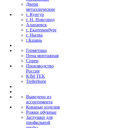
Двери
металлические
г. Кунгур
г. Н. Новгород
Алапаевск
г. Екатеринбург
г. Нытва
г.Казань
Герметики
Пена монтажная
Спреи
Производство
Россия
KIM TEK
Trellerborg
Выведено из
ассортимента
Кованые изделия
Рожки обувные
Заглушки для
профильной
трубы