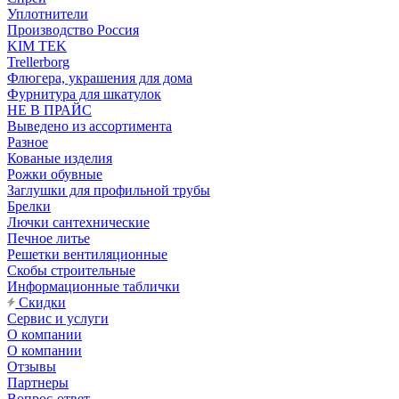
Уплотнители
Производство Россия
KIM TEK
Trellerborg
Флюгера, украшения для дома
Фурнитура для шкатулок
НЕ В ПРАЙС
Выведено из ассортимента
Разное
Кованые изделия
Рожки обувные
Заглушки для профильной трубы
Брелки
Лючки сантехнические
Печное литье
Решетки вентиляционные
Скобы строительные
Информационные таблички
Скидки
Сервис и услуги
О компании
О компании
Отзывы
Партнеры
Вопрос-ответ