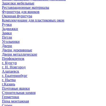
Защелки мебельные
Реставрационные материалы
Фурнитура для ящиков
Оконная фурнтура
Комплекующие для пластиковых окон
Ручки
Задвижки
Замки
Петли
Угольники
Двери
Двери деревянные
Двери металлические
Перфокрепеж
г. Кунгур
г. Н. Новгород
Алапаевск
г. Екатеринбург
г. Нытва
г.Казань
Почтовые ящики
Строительная химия
Герметики
Пена монтажная
Спреи