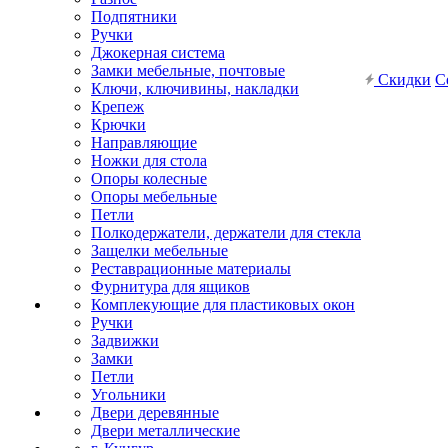
Подпятники
Ручки
Джокерная система
Замки мебельные, почтовые
Скидки
С
Ключи, ключивины, накладки
Крепеж
Крючки
Направляющие
Ножки для стола
Опоры колесные
Опоры мебельные
Петли
Полкодержатели, держатели для стекла
Защелки мебельные
Реставрационные материалы
Фурнитура для ящиков
Комплекующие для пластиковых окон
Ручки
Задвижки
Замки
Петли
Угольники
Двери деревянные
Двери металлические