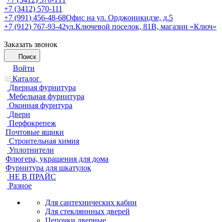
+7 (3412) 570-111
+7 (991) 456-48-68
Офис на ул. Орджоникидзе, д.5
+7 (912) 767-93-42
ул.Ключевой поселок, 81В, магазин «Ключ»
Заказать звонок
Поиск
Войти
Каталог
Дверная фурнитура
Мебельная фурнитура
Оконная фурнтура
Двери
Перфокрепеж
Почтовые ящики
Строительная химия
Уплотнители
Флюгера, украшения для дома
Фурнитура для шкатулок
НЕ В ПРАЙС
Разное
Для сантехнических кабин
Для стекляннных дверей
Цепочки дверные