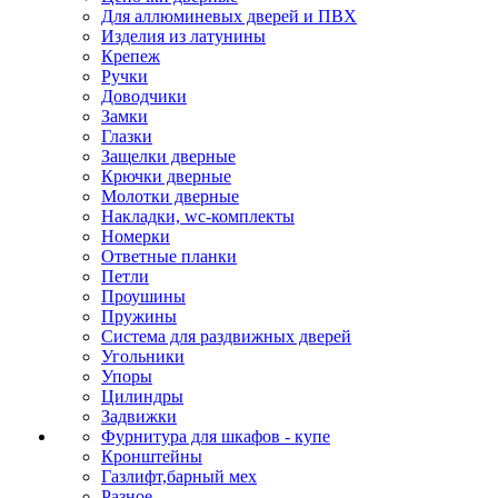
Для аллюминевых дверей и ПВХ
Изделия из латунины
Крепеж
Ручки
Доводчики
Замки
Глазки
Защелки дверные
Крючки дверные
Молотки дверные
Накладки, wc-комплекты
Номерки
Ответные планки
Петли
Проушины
Пружины
Система для раздвижных дверей
Угольники
Упоры
Цилиндры
Задвижки
Фурнитура для шкафов - купе
Кронштейны
Газлифт,барный мех
Разное