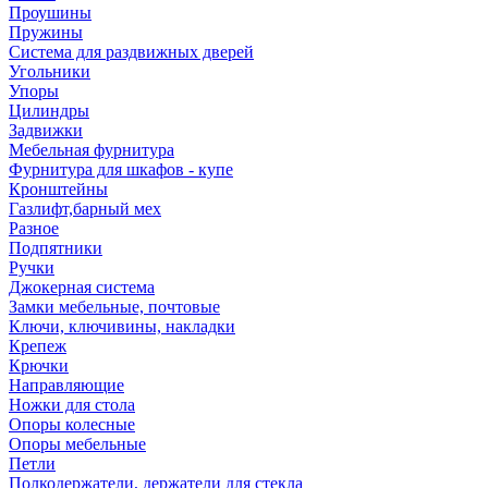
Проушины
Пружины
Система для раздвижных дверей
Угольники
Упоры
Цилиндры
Задвижки
Мебельная фурнитура
Фурнитура для шкафов - купе
Кронштейны
Газлифт,барный мех
Разное
Подпятники
Ручки
Джокерная система
Замки мебельные, почтовые
Ключи, ключивины, накладки
Крепеж
Крючки
Направляющие
Ножки для стола
Опоры колесные
Опоры мебельные
Петли
Полкодержатели, держатели для стекла