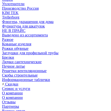
Уплотнители
Производство Россия
KIM TEK
Trellerborg
Флюгера, украшения для дома
Фурнитура для шкатулок
НЕ В ПРАЙС
Выведено из ассортимента
Разное
Кованые изделия
Рожки обувные
Заглушки для профильной трубы
Брелки
Лючки сантехнические
Печное литье
Решетки вентиляционные
Скобы строительные
Информационные таблички
Скидки
Сервис и услуги
О компании
О компании
Отзывы
Партнеры
Вопрос-ответ