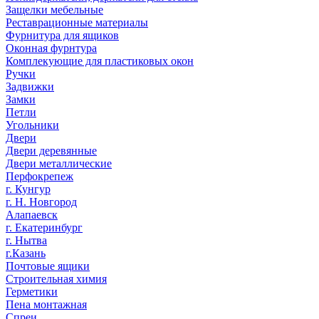
Защелки мебельные
Реставрационные материалы
Фурнитура для ящиков
Оконная фурнтура
Комплекующие для пластиковых окон
Ручки
Задвижки
Замки
Петли
Угольники
Двери
Двери деревянные
Двери металлические
Перфокрепеж
г. Кунгур
г. Н. Новгород
Алапаевск
г. Екатеринбург
г. Нытва
г.Казань
Почтовые ящики
Строительная химия
Герметики
Пена монтажная
Спреи