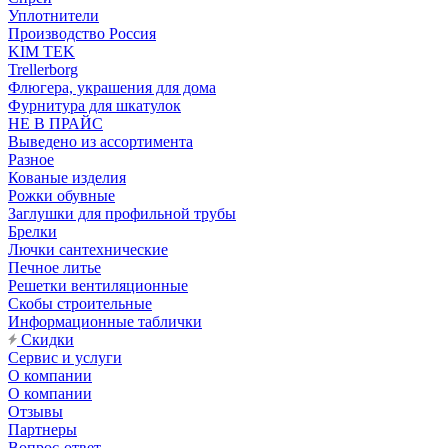
Уплотнители
Производство Россия
KIM TEK
Trellerborg
Флюгера, украшения для дома
Фурнитура для шкатулок
НЕ В ПРАЙС
Выведено из ассортимента
Разное
Кованые изделия
Рожки обувные
Заглушки для профильной трубы
Брелки
Лючки сантехнические
Печное литье
Решетки вентиляционные
Скобы строительные
Информационные таблички
Скидки
Сервис и услуги
О компании
О компании
Отзывы
Партнеры
Вопрос-ответ