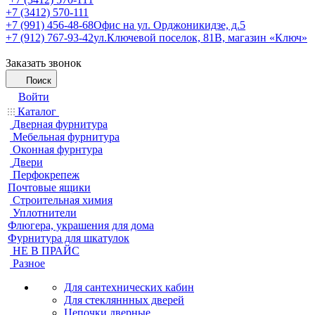
+7 (3412) 570-111
+7 (991) 456-48-68
Офис на ул. Орджоникидзе, д.5
+7 (912) 767-93-42
ул.Ключевой поселок, 81В, магазин «Ключ»
Заказать звонок
Поиск
Войти
Каталог
Дверная фурнитура
Мебельная фурнитура
Оконная фурнтура
Двери
Перфокрепеж
Почтовые ящики
Строительная химия
Уплотнители
Флюгера, украшения для дома
Фурнитура для шкатулок
НЕ В ПРАЙС
Разное
Для сантехнических кабин
Для стекляннных дверей
Цепочки дверные