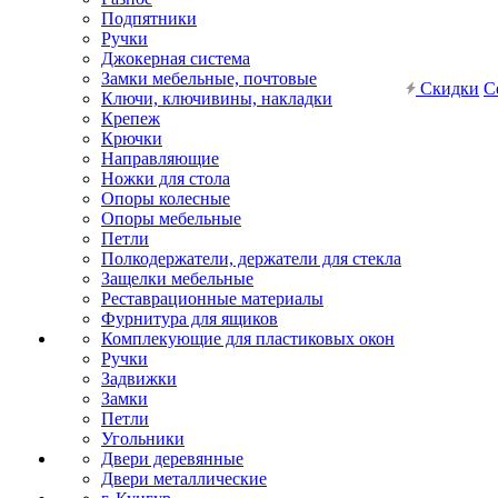
Подпятники
Ручки
Джокерная система
Замки мебельные, почтовые
Скидки
С
Ключи, ключивины, накладки
Крепеж
Крючки
Направляющие
Ножки для стола
Опоры колесные
Опоры мебельные
Петли
Полкодержатели, держатели для стекла
Защелки мебельные
Реставрационные материалы
Фурнитура для ящиков
Комплекующие для пластиковых окон
Ручки
Задвижки
Замки
Петли
Угольники
Двери деревянные
Двери металлические