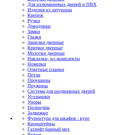
Для аллюминевых дверей и ПВХ
Изделия из латунины
Крепеж
Ручки
Доводчики
Замки
Глазки
Защелки дверные
Крючки дверные
Молотки дверные
Накладки, wc-комплекты
Номерки
Ответные планки
Петли
Проушины
Пружины
Система для раздвижных дверей
Угольники
Упоры
Цилиндры
Задвижки
Фурнитура для шкафов - купе
Кронштейны
Газлифт,барный мех
Разное