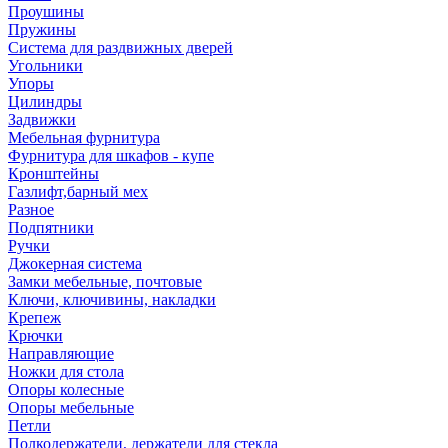
Проушины
Пружины
Система для раздвижных дверей
Угольники
Упоры
Цилиндры
Задвижки
Мебельная фурнитура
Фурнитура для шкафов - купе
Кронштейны
Газлифт,барный мех
Разное
Подпятники
Ручки
Джокерная система
Замки мебельные, почтовые
Ключи, ключивины, накладки
Крепеж
Крючки
Направляющие
Ножки для стола
Опоры колесные
Опоры мебельные
Петли
Полкодержатели, держатели для стекла